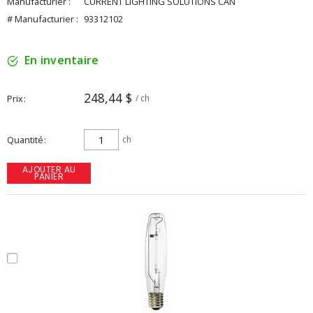
Manufacturier :
CURRENT LIGHTING SOLUTIONS CAN
# Manufacturier :
93312102
En inventaire
248,44 $
Prix
/ ch
Quantité
ch
AJOUTER AU
PANIER