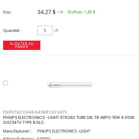
34,27 $
Prix
/ ch
Écofrais : 1,85 $
Quantité
ch
AJOUTER AU
PANIER
PHI15T8COR48840MF21G347V
PHILIPS ELECTRONICS -LIGHT 579292 TUBE DEL T8 48PO 15W 4 000K
120/347V TYPE B DLC
Manufacturier :
PHILIPS ELECTRONICS -LIGHT
# Manufacturier :
579292