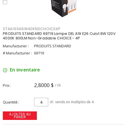
STAA19S48W40KNDCHOICE4P
PRODUITS STANDARD 69719 Lampe DEL A19 E26 Culot 8W 120V
4000K 800LM Non-Gradable CHOICE - 4P
Manufacturier :
PRODUITS STANDARD
# Manufacturier :
69719
En inventaire
2,8000 $
Prix
/ ch
Quantité
ch
vendu en multiples de 4
AJOUTER AU
PANIER