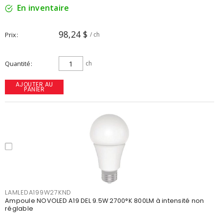
En inventaire
98,24 $
Prix
/ ch
Quantité
ch
AJOUTER AU
PANIER
LAMLEDA199W27KND
Ampoule NOVOLED A19 DEL 9.5W 2700°K 800LM à intensité non
réglable