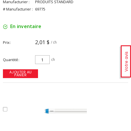
Manufacturier :
PRODUITS STANDARD
# Manufacturier :
69775
En inventaire
2,01 $
Prix
/ ch
Votre avis
Quantité
ch
AJOUTER AU
PANIER