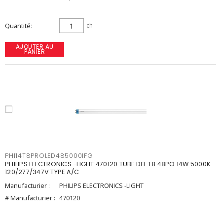
Quantité
ch
AJOUTER AU
PANIER
PHI14T8PROLED485000IFG
PHILIPS ELECTRONICS -LIGHT 470120 TUBE DEL T8 48PO 14W 5000K
120/277/347V TYPE A/C
Manufacturier :
PHILIPS ELECTRONICS -LIGHT
# Manufacturier :
470120