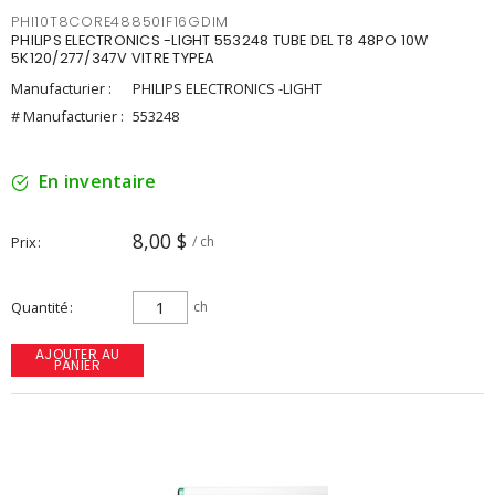
PHI10T8CORE48850IF16GDIM
PHILIPS ELECTRONICS -LIGHT 553248 TUBE DEL T8 48PO 10W
5K120/277/347V VITRE TYPEA
Manufacturier :
PHILIPS ELECTRONICS -LIGHT
# Manufacturier :
553248
En inventaire
8,00 $
Prix
/ ch
Quantité
ch
AJOUTER AU
PANIER