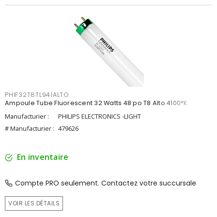
PHIF32T8TL941ALTO
Ampoule Tube Fluorescent 32 Watts 48 po T8 Alto 4100°K
Manufacturier :
PHILIPS ELECTRONICS -LIGHT
# Manufacturier :
479626
En inventaire
Compte PRO seulement. Contactez votre succursale
VOIR LES DÉTAILS