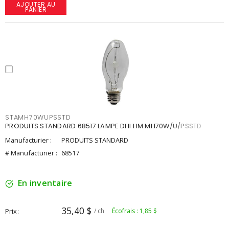
AJOUTER AU
PANIER
STAMH70WUPSSTD
PRODUITS STANDARD 68517 LAMPE DHI HM MH70W/U/PSSTD
Manufacturier :
PRODUITS STANDARD
# Manufacturier :
68517
En inventaire
35,40 $
Prix
/ ch
Écofrais : 1,85 $