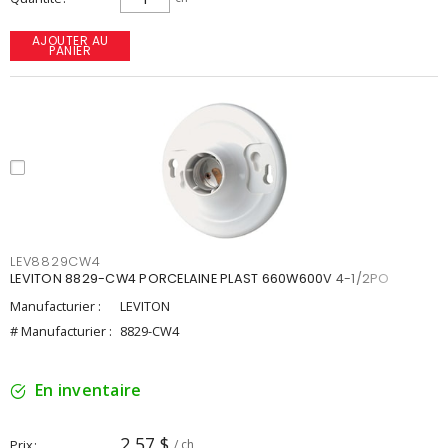
AJOUTER AU
PANIER
LEV8829CW4
LEVITON 8829-CW4 PORCELAINE PLAST 660W600V 4-1/2PO
Manufacturier :
LEVITON
# Manufacturier :
8829-CW4
En inventaire
2,57 $
Prix
/ ch