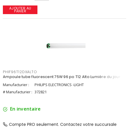
AJOUTER AU
PANIER
PHIF96T12DXALTO
Ampoule tube fluorescent 75W 96 po T12 Alto Lumière du jour
Manufacturier :
PHILIPS ELECTRONICS -LIGHT
# Manufacturier :
372821
En inventaire
Compte PRO seulement. Contactez votre succursale