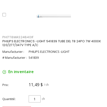
PHI7T8MAS24840IF
PHILIPS ELECTRONICS -LIGHT 541839 TUBE DEL T8 24PO 7W 4000K
120/277/347V TYPE A/C
Manufacturier :
PHILIPS ELECTRONICS -LIGHT
# Manufacturier :
541839
En inventaire
11,49 $
Prix
/ ch
Quantité
ch