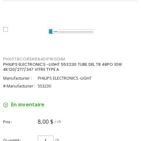
PHI10T8CORE48840IF16GDIM
PHILIPS ELECTRONICS -LIGHT 553230 TUBE DEL T8 48PO 10W
4K120/277/347 VITRE TYPE A
Manufacturier :
PHILIPS ELECTRONICS -LIGHT
# Manufacturier :
553230
En inventaire
8,00 $
Prix
/ ch
Quantité
ch