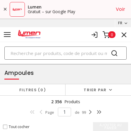
Lumen
Voir
Gratuit – sur Google Play
FR
0
PRODUITS
éclairage
Ampoules
FILTRES
0
TRIER PAR
2 356
Produits
Page
de
99
AJOUTER AU
Tout cocher
PANIER