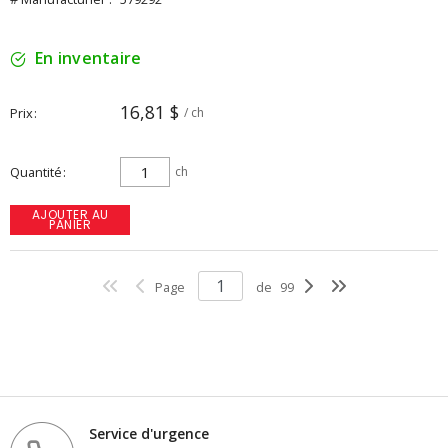
En inventaire
16,81 $
Prix
/ ch
Quantité
ch
AJOUTER AU
PANIER
Page
de
99
Service d'urgence