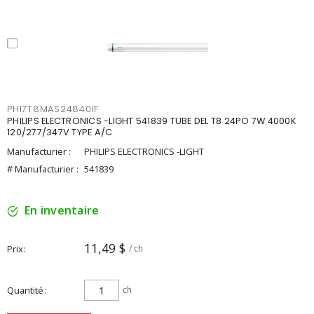
PHI7T8MAS24840IF
PHILIPS ELECTRONICS -LIGHT 541839 TUBE DEL T8 24PO 7W 4000K
120/277/347V TYPE A/C
Manufacturier :
PHILIPS ELECTRONICS -LIGHT
# Manufacturier :
541839
En inventaire
11,49 $
Prix
/ ch
Quantité
ch