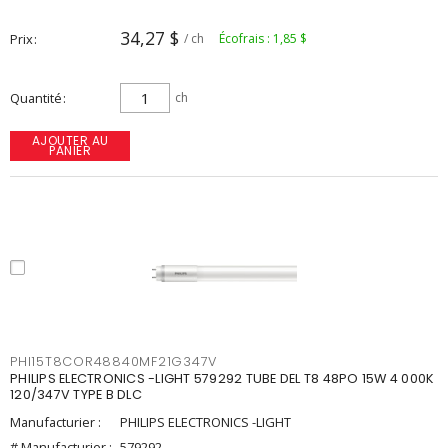
34,27 $
Prix
/ ch
Écofrais : 1,85 $
Quantité
ch
AJOUTER AU
PANIER
PHI15T8COR48840MF21G347V
PHILIPS ELECTRONICS -LIGHT 579292 TUBE DEL T8 48PO 15W 4 000K
120/347V TYPE B DLC
Manufacturier :
PHILIPS ELECTRONICS -LIGHT
# Manufacturier :
579292