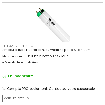
PHIF32T8TL941ALTO
Ampoule Tube Fluorescent 32 Watts 48 po T8 Alto 4100°K
Manufacturier :
PHILIPS ELECTRONICS -LIGHT
# Manufacturier :
479626
En inventaire
Compte PRO seulement. Contactez votre succursale
VOIR LES DÉTAILS