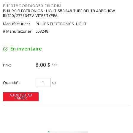
PHI10T8CORE48850IF16GDIM
PHILIPS ELECTRONICS -LIGHT 553248 TUBE DEL T8 48PO 10W
5K120/277/347V VITRE TYPEA
Manufacturier :
PHILIPS ELECTRONICS -LIGHT
# Manufacturier :
553248
En inventaire
8,00 $
Prix
/ ch
Quantité
ch
AJOUTER AU
PANIER