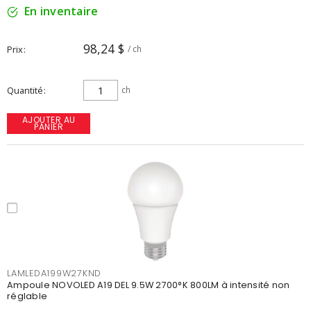
En inventaire
98,24 $
Prix
/ ch
Quantité
ch
AJOUTER AU
PANIER
LAMLEDA199W27KND
Ampoule NOVOLED A19 DEL 9.5W 2700°K 800LM à intensité non
réglable