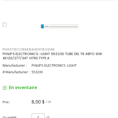
PHI10T8CORE48840IF16GDIM
PHILIPS ELECTRONICS -LIGHT 553230 TUBE DEL T8 48PO 10W
4K120/277/347 VITRE TYPE A
Manufacturier :
PHILIPS ELECTRONICS -LIGHT
# Manufacturier :
553230
En inventaire
8,00 $
Prix
/ ch
Quantité
ch