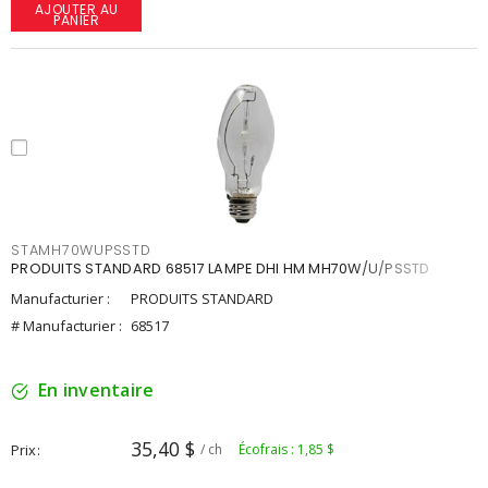
AJOUTER AU
PANIER
STAMH70WUPSSTD
PRODUITS STANDARD 68517 LAMPE DHI HM MH70W/U/PSSTD
Manufacturier :
PRODUITS STANDARD
# Manufacturier :
68517
En inventaire
35,40 $
Prix
/ ch
Écofrais : 1,85 $