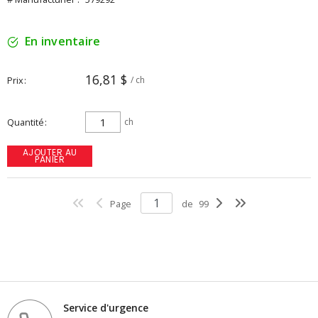
En inventaire
16,81 $
Prix
/ ch
Quantité
ch
AJOUTER AU
PANIER
Page
de
99
Service d'urgence