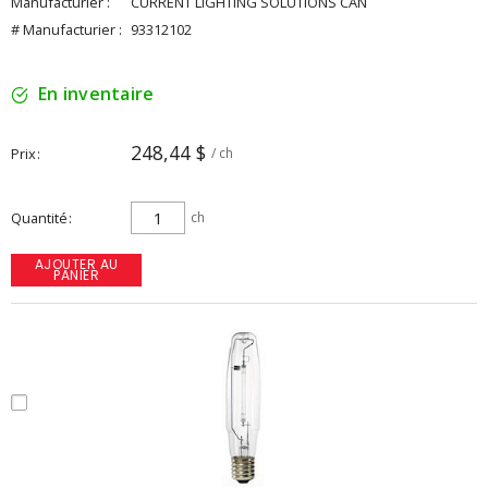
Manufacturier :
CURRENT LIGHTING SOLUTIONS CAN
# Manufacturier :
93312102
En inventaire
248,44 $
Prix
/ ch
Quantité
ch
AJOUTER AU
PANIER