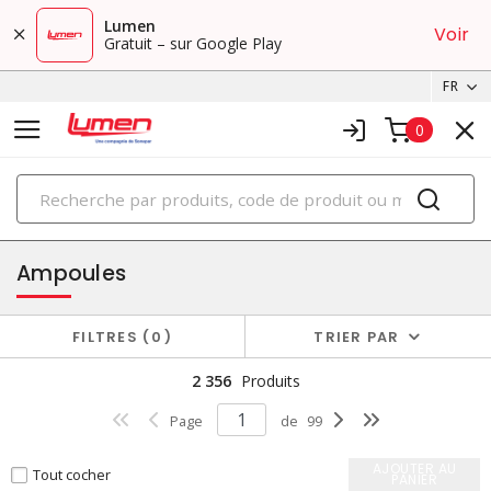
Lumen
Voir
Gratuit – sur Google Play
FR
0
PRODUITS
éclairage
Ampoules
FILTRES
0
TRIER PAR
2 356
Produits
Page
de
99
AJOUTER AU
Tout cocher
PANIER