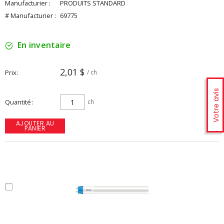
Manufacturier :
PRODUITS STANDARD
# Manufacturier :
69775
En inventaire
2,01 $
Prix
/ ch
Votre avis
Quantité
ch
AJOUTER AU
PANIER