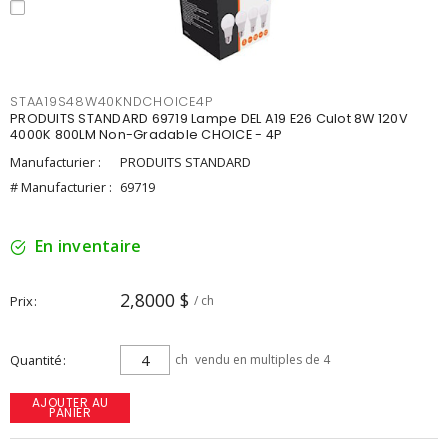
STAA19S48W40KNDCHOICE4P
PRODUITS STANDARD 69719 Lampe DEL A19 E26 Culot 8W 120V
4000K 800LM Non-Gradable CHOICE - 4P
Manufacturier :
PRODUITS STANDARD
# Manufacturier :
69719
En inventaire
2,8000 $
Prix
/ ch
Quantité
ch
vendu en multiples de 4
AJOUTER AU
PANIER