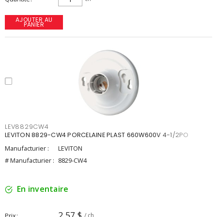
AJOUTER AU
PANIER
LEV8829CW4
LEVITON 8829-CW4 PORCELAINE PLAST 660W600V 4-1/2PO
Manufacturier :
LEVITON
# Manufacturier :
8829-CW4
En inventaire
2,57 $
Prix
/ ch