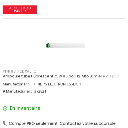
AJOUTER AU
PANIER
PHIF96T12DXALTO
Ampoule tube fluorescent 75W 96 po T12 Alto Lumière du jour
Manufacturier :
PHILIPS ELECTRONICS -LIGHT
# Manufacturier :
372821
En inventaire
Compte PRO seulement. Contactez votre succursale