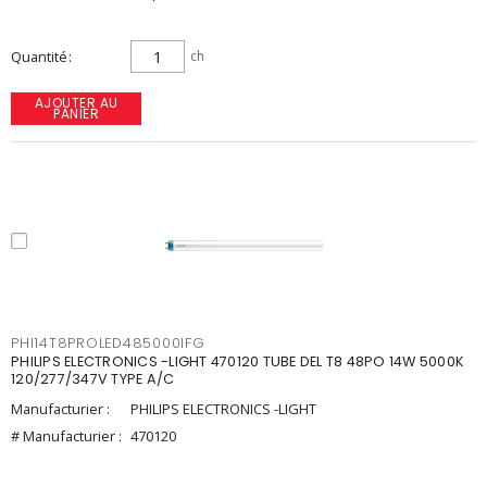
Quantité
ch
AJOUTER AU
PANIER
PHI14T8PROLED485000IFG
PHILIPS ELECTRONICS -LIGHT 470120 TUBE DEL T8 48PO 14W 5000K
120/277/347V TYPE A/C
Manufacturier :
PHILIPS ELECTRONICS -LIGHT
# Manufacturier :
470120