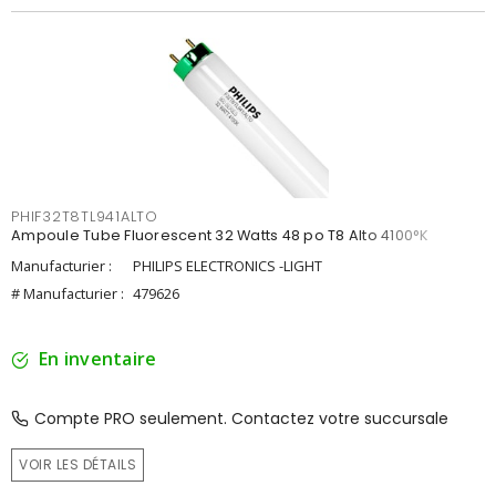
PHIF32T8TL941ALTO
Ampoule Tube Fluorescent 32 Watts 48 po T8 Alto 4100°K
Manufacturier :
PHILIPS ELECTRONICS -LIGHT
# Manufacturier :
479626
En inventaire
Compte PRO seulement. Contactez votre succursale
VOIR LES DÉTAILS