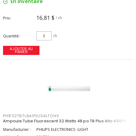
En inventaire
16,81 $
Prix
/ ch
Quantité
ch
AJOUTER AU
PANIER
PHIF32T8TL841PLUSALTOHV
Ampoule Tube Fluorescent 32 Watts 48 po T8 Plus Alto 4100°K
Manufacturier :
PHILIPS ELECTRONICS -LIGHT