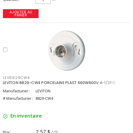
AJOUTER AU
PANIER
LEV8829CW4
LEVITON 8829-CW4 PORCELAINE PLAST 660W600V 4-1/2PO
Manufacturier :
LEVITON
# Manufacturier :
8829-CW4
En inventaire
2,57 $
Prix
/ ch