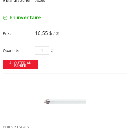
# Manufacturier :
70260
En inventaire
16,55 $
Prix
/ ch
Quantité
ch
AJOUTER AU
PANIER
PHIF28T5835