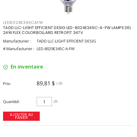
LED8029E345CAFW
TADD LLC-LIGHT EFFICIENT DESIG LED-8029E345C-A-FW LAMPE DEL
24W FLEX COLORBOLLARD RETROFIT 347V
Manufacturier :
TADD LLC-LIGHT EFFICIENT DESIG
# Manufacturier :
LED-8029E345C-A-FW
En inventaire
89,81 $
Prix
/ ch
Quantité
ch
AJOUTER AU
PANIER