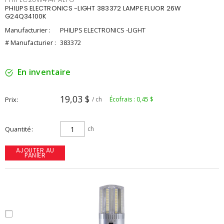
PHILIPS ELECTRONICS -LIGHT 383372 LAMPE FLUOR 26W
G24Q34100K
Manufacturier :
PHILIPS ELECTRONICS -LIGHT
# Manufacturier :
383372
En inventaire
19,03 $
Prix
/ ch
Écofrais : 0,45 $
Quantité
ch
AJOUTER AU
PANIER