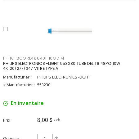
PHI10T8CORE48840IF16GDIM
PHILIPS ELECTRONICS -LIGHT 553230 TUBE DEL T8 48PO 10W
4K120/277/347 VITRE TYPE A
Manufacturier :
PHILIPS ELECTRONICS -LIGHT
# Manufacturier :
553230
En inventaire
8,00 $
Prix
/ ch
Quantité
ch