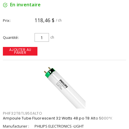
En inventaire
118,46 $
Prix
/ ch
Quantité
ch
AJOUTER AU
PANIER
PHIF32T8TL950ALTO
Ampoule Tube Fluorescent 32 Watts 48 po T8 Alto 5000°K
Manufacturier :
PHILIPS ELECTRONICS -LIGHT