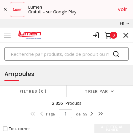
Lumen
Voir
Gratuit – sur Google Play
FR
0
PRODUITS
éclairage
Ampoules
FILTRES
0
TRIER PAR
2 356
Produits
Page
de
99
AJOUTER AU
Tout cocher
PANIER