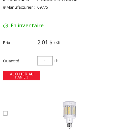
# Manufacturier :
69775
En inventaire
2,01 $
Prix
/ ch
Quantité
ch
AJOUTER AU
PANIER