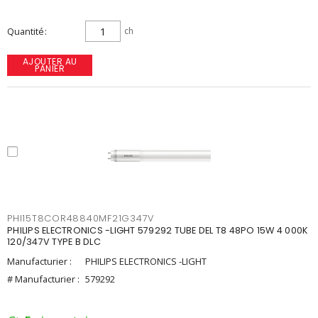
Quantité
ch
AJOUTER AU
PANIER
PHI15T8COR48840MF21G347V
PHILIPS ELECTRONICS -LIGHT 579292 TUBE DEL T8 48PO 15W 4 000K
120/347V TYPE B DLC
Manufacturier :
PHILIPS ELECTRONICS -LIGHT
# Manufacturier :
579292