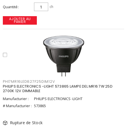
Quantité
ch
AJOUTER AU
PANIER
PHI7MR16LED827F25DIM12V
PHILIPS ELECTRONICS -LIGHT 573865 LAMPE DEL MR16 7W 25D
2700K 12V DIMMABLE
Manufacturier :
PHILIPS ELECTRONICS -LIGHT
# Manufacturier :
573865
Rupture de Stock