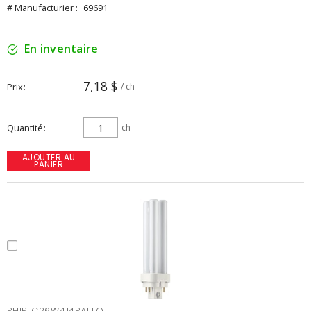
# Manufacturier :
69691
En inventaire
7,18 $
Prix
/ ch
Quantité
ch
AJOUTER AU
PANIER
PHIPLC26W414PALTO