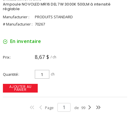
Ampoule NOVOLED MR16 DEL 7W 3000K 500LM à intensité
réglable
Manufacturier :
PRODUITS STANDARD
# Manufacturier :
70267
En inventaire
8,67 $
Prix
/ ch
Quantité
ch
AJOUTER AU
PANIER
Page
de
99