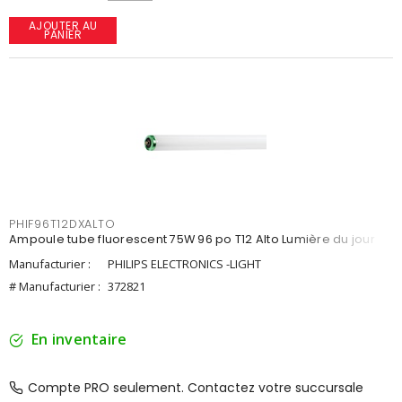
AJOUTER AU
PANIER
PHIF96T12DXALTO
Ampoule tube fluorescent 75W 96 po T12 Alto Lumière du jour
Manufacturier :
PHILIPS ELECTRONICS -LIGHT
# Manufacturier :
372821
En inventaire
Compte PRO seulement. Contactez votre succursale