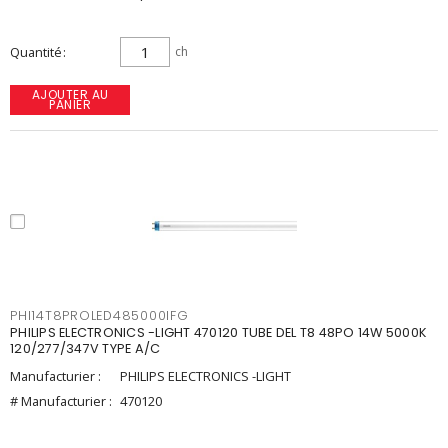
Quantité
ch
AJOUTER AU
PANIER
PHI14T8PROLED485000IFG
PHILIPS ELECTRONICS -LIGHT 470120 TUBE DEL T8 48PO 14W 5000K
120/277/347V TYPE A/C
Manufacturier :
PHILIPS ELECTRONICS -LIGHT
# Manufacturier :
470120