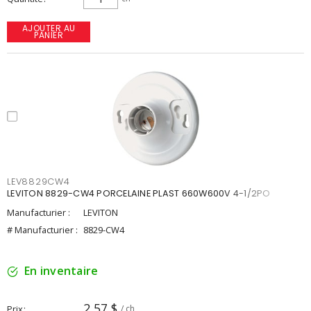
AJOUTER AU
PANIER
LEV8829CW4
LEVITON 8829-CW4 PORCELAINE PLAST 660W600V 4-1/2PO
Manufacturier :
LEVITON
# Manufacturier :
8829-CW4
En inventaire
2,57 $
Prix
/ ch