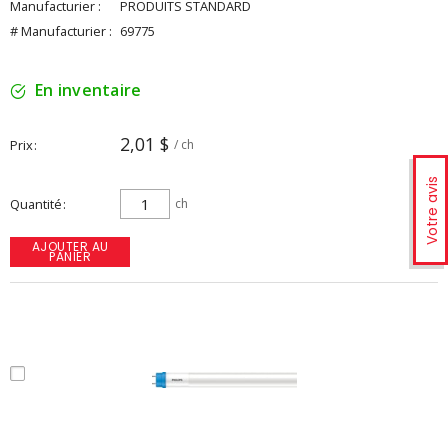
Manufacturier :
PRODUITS STANDARD
# Manufacturier :
69775
En inventaire
2,01 $
Prix
/ ch
Votre avis
Quantité
ch
AJOUTER AU
PANIER