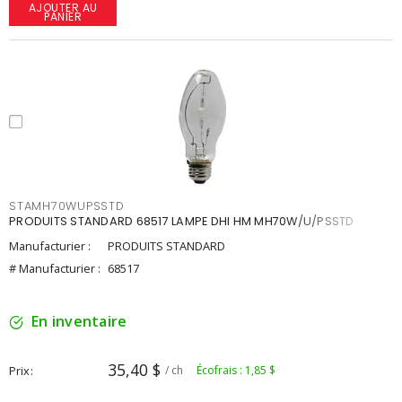
AJOUTER AU
PANIER
STAMH70WUPSSTD
PRODUITS STANDARD 68517 LAMPE DHI HM MH70W/U/PSSTD
Manufacturier :
PRODUITS STANDARD
# Manufacturier :
68517
En inventaire
35,40 $
Prix
/ ch
Écofrais : 1,85 $