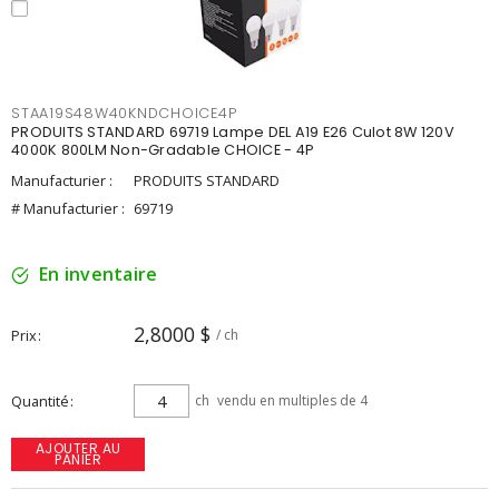
STAA19S48W40KNDCHOICE4P
PRODUITS STANDARD 69719 Lampe DEL A19 E26 Culot 8W 120V
4000K 800LM Non-Gradable CHOICE - 4P
Manufacturier :
PRODUITS STANDARD
# Manufacturier :
69719
En inventaire
2,8000 $
Prix
/ ch
Quantité
ch
vendu en multiples de 4
AJOUTER AU
PANIER