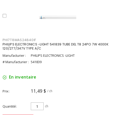
PHI7T8MAS24840IF
PHILIPS ELECTRONICS -LIGHT 541839 TUBE DEL T8 24PO 7W 4000K
120/277/347V TYPE A/C
Manufacturier :
PHILIPS ELECTRONICS -LIGHT
# Manufacturier :
541839
En inventaire
11,49 $
Prix
/ ch
Quantité
ch