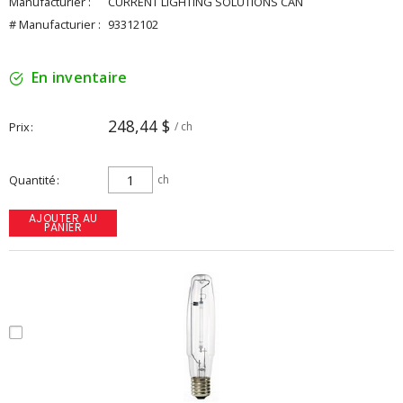
Manufacturier :
CURRENT LIGHTING SOLUTIONS CAN
# Manufacturier :
93312102
En inventaire
248,44 $
Prix
/ ch
Quantité
ch
AJOUTER AU
PANIER