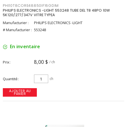
PHI10T8CORE48850IF16GDIM
PHILIPS ELECTRONICS -LIGHT 553248 TUBE DEL T8 48PO 10W
5K120/277/347V VITRE TYPEA
Manufacturier :
PHILIPS ELECTRONICS -LIGHT
# Manufacturier :
553248
En inventaire
8,00 $
Prix
/ ch
Quantité
ch
AJOUTER AU
PANIER