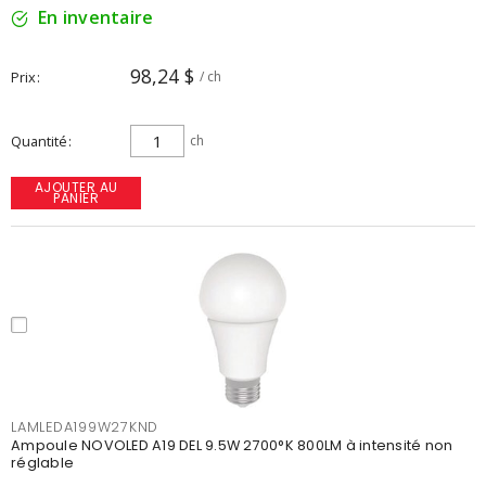
En inventaire
98,24 $
Prix
/ ch
Quantité
ch
AJOUTER AU
PANIER
LAMLEDA199W27KND
Ampoule NOVOLED A19 DEL 9.5W 2700°K 800LM à intensité non
réglable