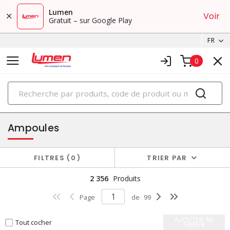
Lumen
Voir
Gratuit – sur Google Play
FR
0
PRODUITS
éclairage
Ampoules
FILTRES
0
TRIER PAR
2 356
Produits
Page
de
99
AJOUTER AU
Tout cocher
PANIER