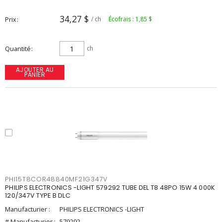
34,27 $
Prix
/ ch
Écofrais : 1,85 $
Quantité
ch
AJOUTER AU
PANIER
PHI15T8COR48840MF21G347V
PHILIPS ELECTRONICS -LIGHT 579292 TUBE DEL T8 48PO 15W 4 000K
120/347V TYPE B DLC
Manufacturier :
PHILIPS ELECTRONICS -LIGHT
# Manufacturier :
579292