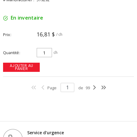
En inventaire
16,81 $
Prix
/ ch
Quantité
ch
AJOUTER AU
PANIER
Page
de
99
Service d'urgence