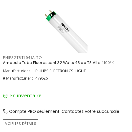
PHIF32T8TL941ALTO
Ampoule Tube Fluorescent 32 Watts 48 po T8 Alto 4100°K
Manufacturier :
PHILIPS ELECTRONICS -LIGHT
# Manufacturier :
479626
En inventaire
Compte PRO seulement. Contactez votre succursale
VOIR LES DÉTAILS