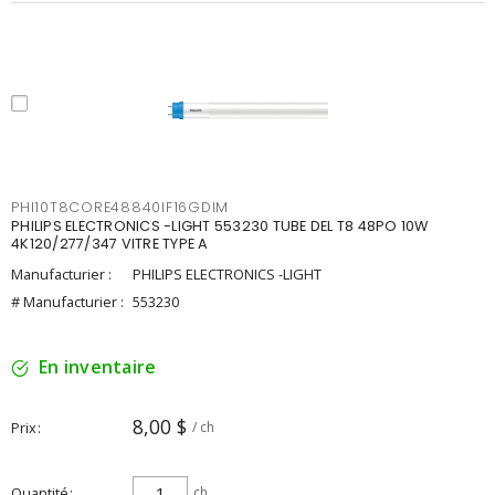
PHI10T8CORE48840IF16GDIM
PHILIPS ELECTRONICS -LIGHT 553230 TUBE DEL T8 48PO 10W
4K120/277/347 VITRE TYPE A
Manufacturier :
PHILIPS ELECTRONICS -LIGHT
# Manufacturier :
553230
En inventaire
8,00 $
Prix
/ ch
Quantité
ch