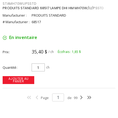
STAMH70WUPSSTD
PRODUITS STANDARD 68517 LAMPE DHI HM MH70W/U/PSSTD
Manufacturier :
PRODUITS STANDARD
# Manufacturier :
68517
En inventaire
35,40 $
Prix
/ ch
Écofrais : 1,85 $
Quantité
ch
AJOUTER AU
PANIER
Page
de
99