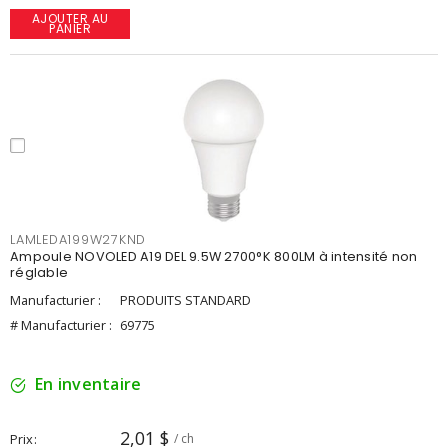
AJOUTER AU
PANIER
LAMLEDA199W27KND
Ampoule NOVOLED A19 DEL 9.5W 2700°K 800LM à intensité non
réglable
Manufacturier :
PRODUITS STANDARD
# Manufacturier :
69775
En inventaire
2,01 $
Prix
/ ch