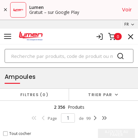
Lumen
Voir
Gratuit – sur Google Play
FR
0
PRODUITS
éclairage
Ampoules
FILTRES
0
TRIER PAR
2 356
Produits
Page
de
99
AJOUTER AU
Tout cocher
PANIER