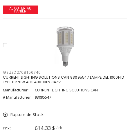
AJOUTER AU
PANIER
GELLED270BT56740
CURRENT LIGHTING SOLUTIONS CAN 93095547 LAMPE DEL 1000HID
TYPE B270W 40K 40000LN 347V
Manufacturier :
CURRENT LIGHTING SOLUTIONS CAN
# Manufacturier :
93095547
Rupture de Stock
614,33 $
Prix
/ ch