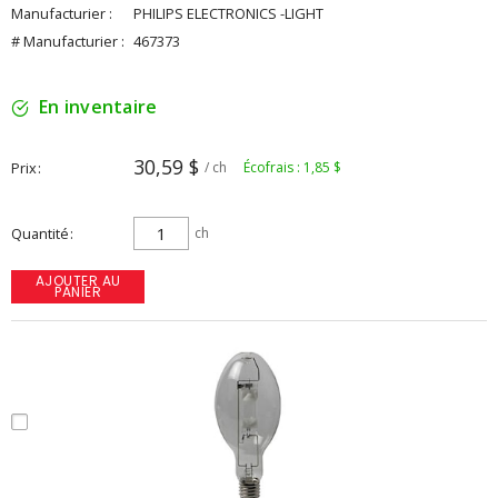
Manufacturier :
PHILIPS ELECTRONICS -LIGHT
# Manufacturier :
467373
En inventaire
30,59 $
Prix
/ ch
Écofrais : 1,85 $
Quantité
ch
AJOUTER AU
PANIER