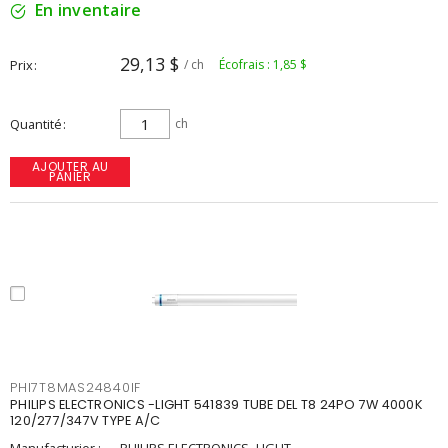
En inventaire
29,13 $
Prix
/ ch
Écofrais : 1,85 $
Quantité
ch
AJOUTER AU
PANIER
PHI7T8MAS24840IF
PHILIPS ELECTRONICS -LIGHT 541839 TUBE DEL T8 24PO 7W 4000K
120/277/347V TYPE A/C