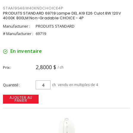
STAA19S48W40KNDCHOICE4P
PRODUITS STANDARD 69719 Lampe DEL A19 E26 Culot 8W 120V
4000K 800LM Non-Gradable CHOICE - 4P
Manufacturier :
PRODUITS STANDARD
# Manufacturier :
69719
En inventaire
2,8000 $
Prix
/ ch
Quantité
ch
vendu en multiples de 4
AJOUTER AU
PANIER