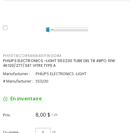
PHI10T8CORE48840IF16GDIM
PHILIPS ELECTRONICS -LIGHT 553230 TUBE DEL T8 48PO 10W
4K120/277/347 VITRE TYPE A
Manufacturier :
PHILIPS ELECTRONICS -LIGHT
# Manufacturier :
553230
En inventaire
8,00 $
Prix
/ ch
Quantité
ch