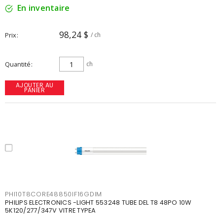
En inventaire
98,24 $
Prix
/ ch
Quantité
ch
AJOUTER AU
PANIER
PHI10T8CORE48850IF16GDIM
PHILIPS ELECTRONICS -LIGHT 553248 TUBE DEL T8 48PO 10W
5K120/277/347V VITRE TYPEA