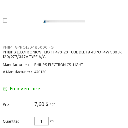
PHI14T8PROLED485000IFG
PHILIPS ELECTRONICS -LIGHT 470120 TUBE DEL T8 48PO 14W 5000K
120/277/347V TYPE A/C
Manufacturier :
PHILIPS ELECTRONICS -LIGHT
# Manufacturier :
470120
En inventaire
7,60 $
Prix
/ ch
Quantité
ch