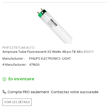
PHIF32T8TL941ALTO
Ampoule Tube Fluorescent 32 Watts 48 po T8 Alto 4100°K
Manufacturier :
PHILIPS ELECTRONICS -LIGHT
# Manufacturier :
479626
En inventaire
Compte PRO seulement. Contactez votre succursale
VOIR LES DÉTAILS