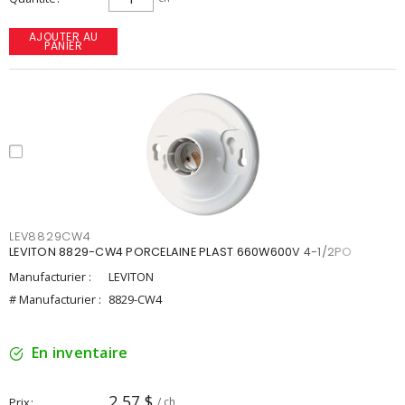
AJOUTER AU
PANIER
LEV8829CW4
LEVITON 8829-CW4 PORCELAINE PLAST 660W600V 4-1/2PO
Manufacturier :
LEVITON
# Manufacturier :
8829-CW4
En inventaire
2,57 $
Prix
/ ch