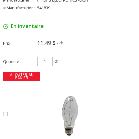
Manufacturier :
PHILIPS ELECTRONICS -LIGHT
# Manufacturier :
541839
En inventaire
11,49 $
Prix
/ ch
Quantité
ch
AJOUTER AU
PANIER