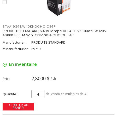
STAA19S48W40KNDCHOICE4P
PRODUITS STANDARD 69719 Lampe DEL A19 E26 Culot 8W 120V
4000K 800LM Non-Gradable CHOICE - 4P
Manufacturier :
PRODUITS STANDARD
# Manufacturier :
69719
En inventaire
2,8000 $
Prix
/ ch
Quantité
ch
vendu en multiples de 4
AJOUTER AU
PANIER