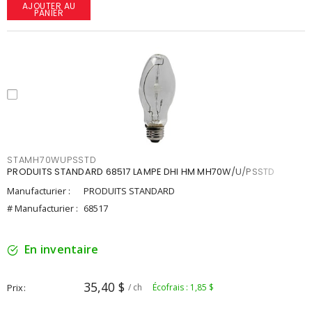
AJOUTER AU
PANIER
STAMH70WUPSSTD
PRODUITS STANDARD 68517 LAMPE DHI HM MH70W/U/PSSTD
Manufacturier :
PRODUITS STANDARD
# Manufacturier :
68517
En inventaire
35,40 $
Prix
/ ch
Écofrais : 1,85 $