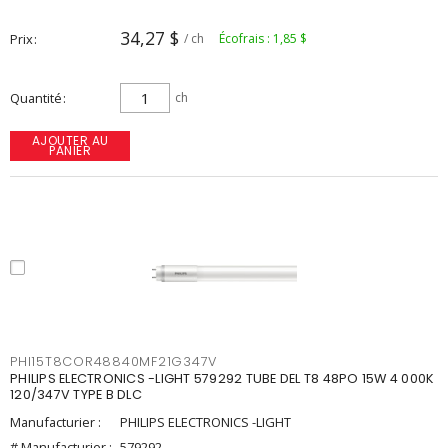
34,27 $
Prix
/ ch
Écofrais : 1,85 $
Quantité
ch
AJOUTER AU
PANIER
PHI15T8COR48840MF21G347V
PHILIPS ELECTRONICS -LIGHT 579292 TUBE DEL T8 48PO 15W 4 000K
120/347V TYPE B DLC
Manufacturier :
PHILIPS ELECTRONICS -LIGHT
# Manufacturier :
579292