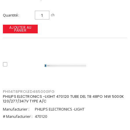
Quantité
ch
AJOUTER AU
PANIER
PHI14T8PROLED485000IFG
PHILIPS ELECTRONICS -LIGHT 470120 TUBE DEL T8 48PO 14W 5000K
120/277/347V TYPE A/C
Manufacturier :
PHILIPS ELECTRONICS -LIGHT
# Manufacturier :
470120