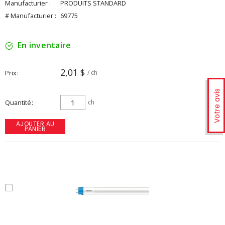
Manufacturier :
PRODUITS STANDARD
# Manufacturier :
69775
En inventaire
2,01 $
Prix
/ ch
Votre avis
Quantité
ch
AJOUTER AU
PANIER