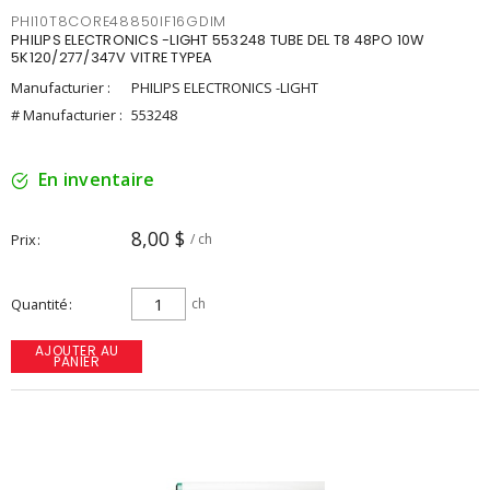
PHI10T8CORE48850IF16GDIM
PHILIPS ELECTRONICS -LIGHT 553248 TUBE DEL T8 48PO 10W
5K120/277/347V VITRE TYPEA
Manufacturier :
PHILIPS ELECTRONICS -LIGHT
# Manufacturier :
553248
En inventaire
8,00 $
Prix
/ ch
Quantité
ch
AJOUTER AU
PANIER