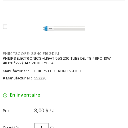
PHI10T8CORE48840IF16GDIM
PHILIPS ELECTRONICS -LIGHT 553230 TUBE DEL T8 48PO 10W
4K120/277/347 VITRE TYPE A
Manufacturier :
PHILIPS ELECTRONICS -LIGHT
# Manufacturier :
553230
En inventaire
8,00 $
Prix
/ ch
Quantité
ch