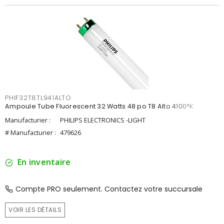
PHIF32T8TL941ALTO
Ampoule Tube Fluorescent 32 Watts 48 po T8 Alto 4100°K
Manufacturier :
PHILIPS ELECTRONICS -LIGHT
# Manufacturier :
479626
En inventaire
Compte PRO seulement. Contactez votre succursale
VOIR LES DÉTAILS