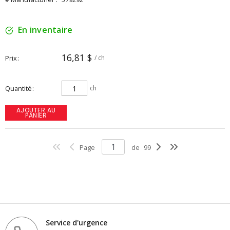
En inventaire
16,81 $
Prix
/ ch
Quantité
ch
AJOUTER AU
PANIER
Page
de
99
Service d'urgence