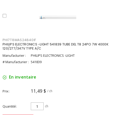
PHI7T8MAS24840IF
PHILIPS ELECTRONICS -LIGHT 541839 TUBE DEL T8 24PO 7W 4000K
120/277/347V TYPE A/C
Manufacturier :
PHILIPS ELECTRONICS -LIGHT
# Manufacturier :
541839
En inventaire
11,49 $
Prix
/ ch
Quantité
ch