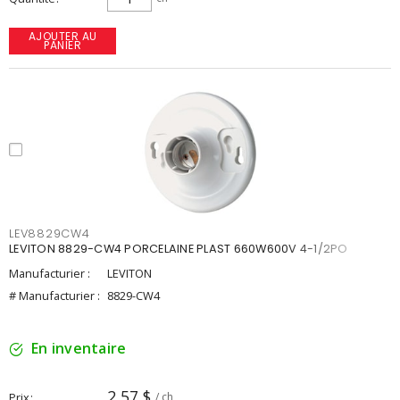
AJOUTER AU
PANIER
LEV8829CW4
LEVITON 8829-CW4 PORCELAINE PLAST 660W600V 4-1/2PO
Manufacturier :
LEVITON
# Manufacturier :
8829-CW4
En inventaire
2,57 $
Prix
/ ch