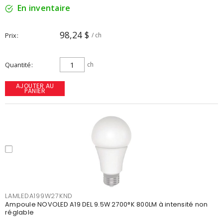
En inventaire
98,24 $
Prix
/ ch
Quantité
ch
AJOUTER AU
PANIER
LAMLEDA199W27KND
Ampoule NOVOLED A19 DEL 9.5W 2700°K 800LM à intensité non
réglable