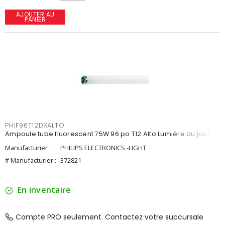
AJOUTER AU
PANIER
PHIF96T12DXALTO
Ampoule tube fluorescent 75W 96 po T12 Alto Lumière du jour
Manufacturier :
PHILIPS ELECTRONICS -LIGHT
# Manufacturier :
372821
En inventaire
Compte PRO seulement. Contactez votre succursale