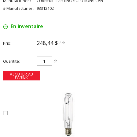
Manufacturier :
CURRENT LIGHTING SOLUTIONS CAN
# Manufacturier :
93312102
En inventaire
248,44 $
Prix
/ ch
Quantité
ch
AJOUTER AU
PANIER