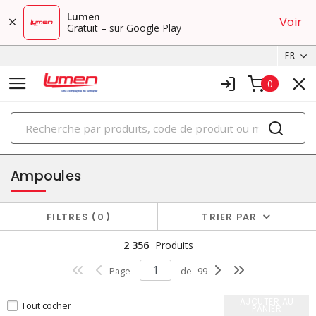
Lumen
Voir
Gratuit – sur Google Play
FR
0
PRODUITS
éclairage
Ampoules
FILTRES
0
TRIER PAR
2 356
Produits
Page
de
99
AJOUTER AU
Tout cocher
PANIER