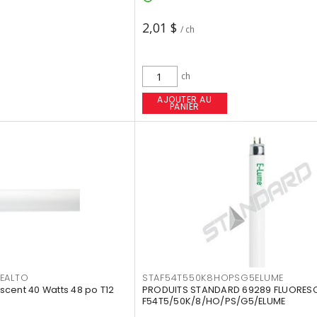
2,01 $
/ ch
ch
AJOUTER AU
PANIER
EALTO
STAF54T550K8HOPSG5ELUME
cent 40 Watts 48 po T12
PRODUITS STANDARD 69289 FLUORES
F54T5/50K/8/HO/PS/G5/ELUME