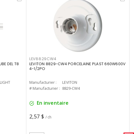
LEV8829CW4
UBE DEL T8
LEVITON 8829-CW4 PORCELAINE PLAST 660W600V
4-1/2PO
-LIGHT
Manufacturier :
LEVITON
# Manufacturier :
8829-CW4
En inventaire
2,57 $
/ ch