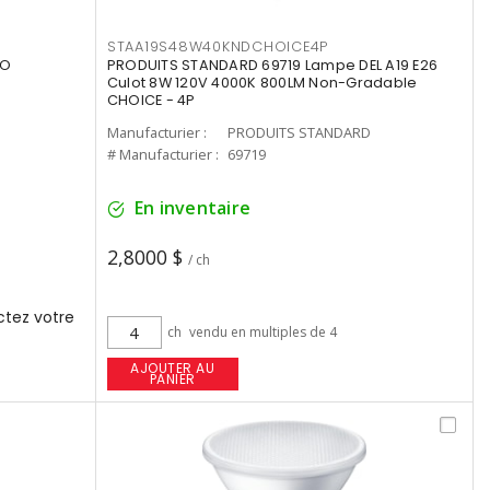
STAA19S48W40KNDCHOICE4P
UO
PRODUITS STANDARD 69719 Lampe DEL A19 E26
Culot 8W 120V 4000K 800LM Non-Gradable
CHOICE - 4P
Manufacturier :
PRODUITS STANDARD
# Manufacturier :
69719
En inventaire
2,8000 $
/ ch
tez votre
ch
vendu en multiples de 4
AJOUTER AU
PANIER