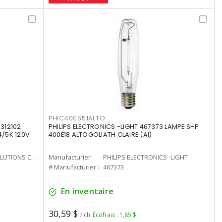
PHIC400S51ALTO
312102
PHILIPS ELECTRONICS -LIGHT 467373 LAMPE SHP
4/5K 120V
400E18 ALTOGOLIATH CLAIRE (AI)
CURRENT LIGHTING SOLUTIONS CAN
Manufacturier :
PHILIPS ELECTRONICS -LIGHT
# Manufacturier :
467373
En inventaire
30,59 $
/ ch
Écofrais : 1,85 $