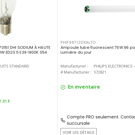
PHIF96T12DXALTO
0151 DHI SODIUM À HAUTE
Ampoule tube fluorescent 75W 96 po 
0W ED23.5 E39 1900K S54
Lumière du jour
UITS STANDARD
Manufacturier :
PHILIPS ELECTRONICS 
1
# Manufacturier :
372821
En inventaire
 1,85 $
Compte PRO seulement. Contac
succursale
VOIR LES DÉTAILS