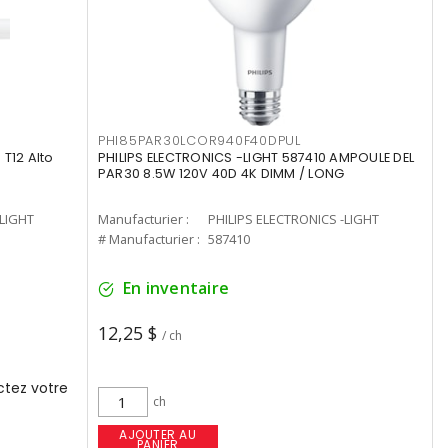
PHI85PAR30LCOR940F40DPUL
T12 Alto
PHILIPS ELECTRONICS -LIGHT 587410 AMPOULE DEL
PAR30 8.5W 120V 40D 4K DIMM / LONG
-LIGHT
Manufacturier :
PHILIPS ELECTRONICS -LIGHT
# Manufacturier :
587410
En inventaire
12,25 $
/ ch
tez votre
ch
AJOUTER AU
PANIER