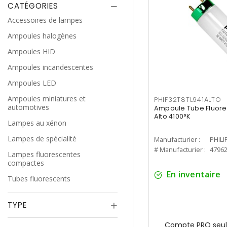
CATÉGORIES
Accessoires de lampes
Ampoules halogènes
Ampoules HID
Ampoules incandescentes
Ampoules LED
Ampoules miniatures et
PHIF32T8TL941ALTO
automotives
Ampoule Tube Fluores
Alto 4100°K
Lampes au xénon
Lampes de spécialité
Manufacturier :
PHILI
# Manufacturier :
4796
Lampes fluorescentes
compactes
En inventaire
Tubes fluorescents
TYPE
Compte PRO seul