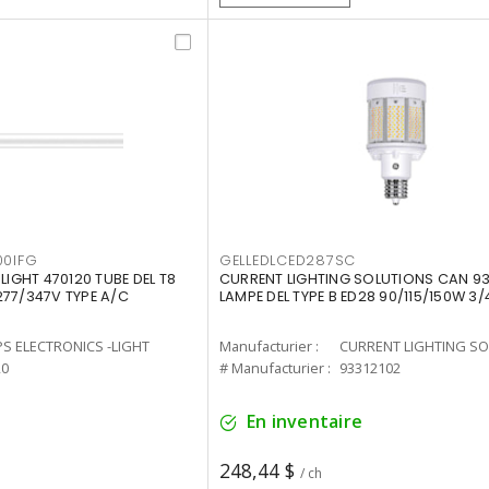
00IFG
GELLEDLCED287SC
LIGHT 470120 TUBE DEL T8
CURRENT LIGHTING SOLUTIONS CAN 93
277/347V TYPE A/C
LAMPE DEL TYPE B ED28 90/115/150W 3/
PS ELECTRONICS -LIGHT
Manufacturier :
20
# Manufacturier :
93312102
En inventaire
248,44 $
/ ch