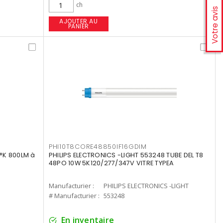
ch
Votre avis
AJOUTER AU
PANIER
PHI10T8CORE48850IF16GDIM
°K 800LM à
PHILIPS ELECTRONICS -LIGHT 553248 TUBE DEL T8
48PO 10W 5K120/277/347V VITRE TYPEA
Manufacturier :
PHILIPS ELECTRONICS -LIGHT
# Manufacturier :
553248
En inventaire