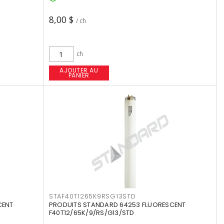
8,00 $
/ ch
ch
AJOUTER AU
PANIER
STAF40T1265K9RSG13STD
CENT
PRODUITS STANDARD 64253 FLUORESCENT
F40T12/65K/9/RS/G13/STD