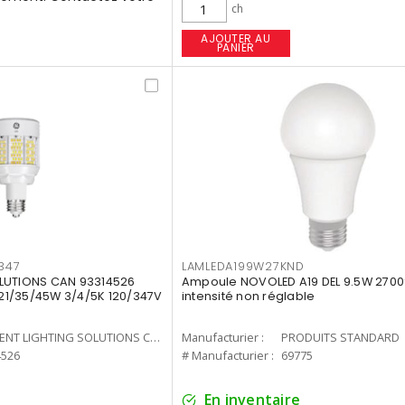
ch
AJOUTER AU
PANIER
347
LAMLEDA199W27KND
LUTIONS CAN 93314526
Ampoule NOVOLED A19 DEL 9.5W 2700
7 21/35/45W 3/4/5K 120/347V
intensité non réglable
CURRENT LIGHTING SOLUTIONS CAN
Manufacturier :
PRODUITS STANDARD
4526
# Manufacturier :
69775
En inventaire