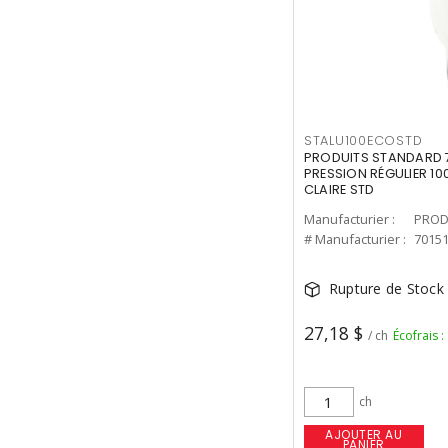
STALU100ECOSTD
PRODUITS STANDARD 7
PRESSION RÉGULIER 10
CLAIRE STD
Manufacturier :
PROD
# Manufacturier :
7015
Rupture de Stock
27,18 $
/ ch
Écofrais :
ch
AJOUTER AU
PANIER