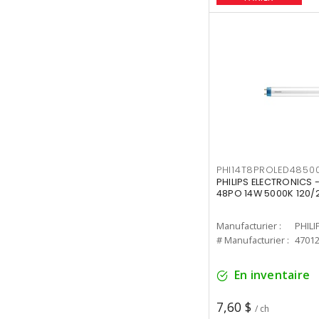
PHI14T8PROLED4850
PHILIPS ELECTRONICS -
48PO 14W 5000K 120/
Manufacturier :
PHILI
# Manufacturier :
4701
En inventaire
7,60 $
/ ch