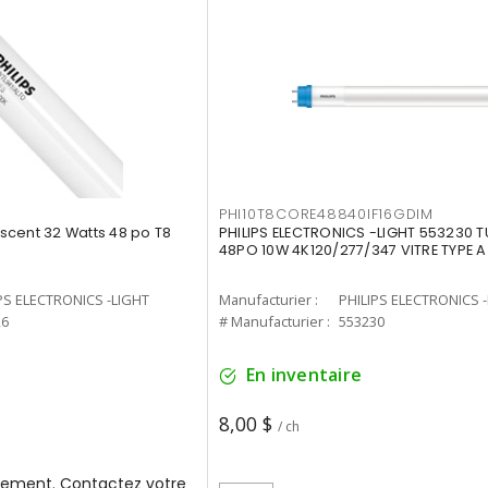
PHI10T8CORE48840IF16GDIM
cent 32 Watts 48 po T8
PHILIPS ELECTRONICS -LIGHT 553230 T
48PO 10W 4K120/277/347 VITRE TYPE A
PS ELECTRONICS -LIGHT
Manufacturier :
PHILIPS ELECTRONICS 
26
# Manufacturier :
553230
En inventaire
8,00 $
/ ch
ement. Contactez votre