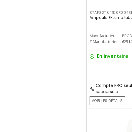
STAF32T841K8RSG13
Ampoule E-Lume tube
Manufacturier :
PROD
# Manufacturier :
6251
En inventaire
Compte PRO seul
succursale
VOIR LES DÉTAILS