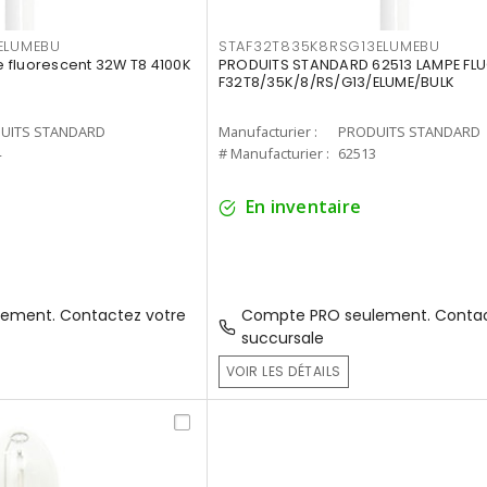
ELUMEBU
STAF32T835K8RSG13ELUMEBU
 fluorescent 32W T8 4100K
PRODUITS STANDARD 62513 LAMPE FL
F32T8/35K/8/RS/G13/ELUME/BULK
UITS STANDARD
Manufacturier :
PRODUITS STANDARD
4
# Manufacturier :
62513
En inventaire
ement. Contactez votre
Compte PRO seulement. Contac
succursale
VOIR LES DÉTAILS