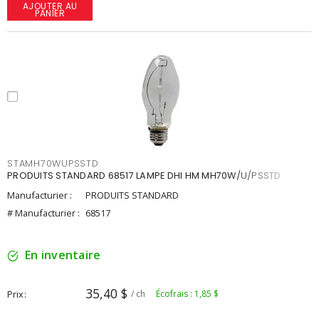
AJOUTER AU
PANIER
STAMH70WUPSSTD
PRODUITS STANDARD 68517 LAMPE DHI HM MH70W/U/PSSTD
Manufacturier :
PRODUITS STANDARD
# Manufacturier :
68517
En inventaire
35,40 $
Prix
/ ch
Écofrais : 1,85 $