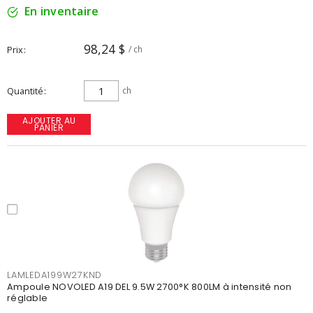
En inventaire
98,24 $
Prix
/ ch
Quantité
ch
AJOUTER AU
PANIER
LAMLEDA199W27KND
Ampoule NOVOLED A19 DEL 9.5W 2700°K 800LM à intensité non
réglable