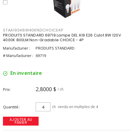
STAA19S48W40KNDCHOICE4P
PRODUITS STANDARD 69719 Lampe DEL A19 E26 Culot 8W 120V
4000K 800LM Non-Gradable CHOICE - 4P
Manufacturier :
PRODUITS STANDARD
# Manufacturier :
69719
En inventaire
2,8000 $
Prix
/ ch
Quantité
ch
vendu en multiples de 4
AJOUTER AU
PANIER