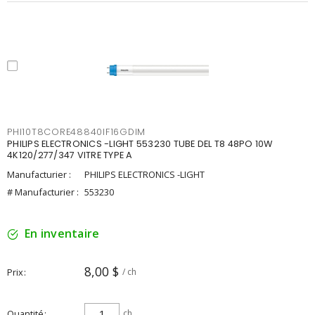
PHI10T8CORE48840IF16GDIM
PHILIPS ELECTRONICS -LIGHT 553230 TUBE DEL T8 48PO 10W
4K120/277/347 VITRE TYPE A
Manufacturier :
PHILIPS ELECTRONICS -LIGHT
# Manufacturier :
553230
En inventaire
8,00 $
Prix
/ ch
Quantité
ch