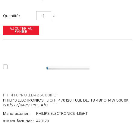
Quantité
ch
AJOUTER AU
PANIER
PHI14T8PROLED485000IFG
PHILIPS ELECTRONICS -LIGHT 470120 TUBE DEL T8 48PO 14W 5000K
120/277/347V TYPE A/C
Manufacturier :
PHILIPS ELECTRONICS -LIGHT
# Manufacturier :
470120