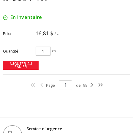
En inventaire
16,81 $
Prix
/ ch
Quantité
ch
AJOUTER AU
PANIER
Page
de
99
Service d'urgence