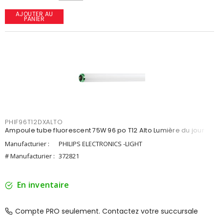
AJOUTER AU
PANIER
PHIF96T12DXALTO
Ampoule tube fluorescent 75W 96 po T12 Alto Lumière du jour
Manufacturier :
PHILIPS ELECTRONICS -LIGHT
# Manufacturier :
372821
En inventaire
Compte PRO seulement. Contactez votre succursale