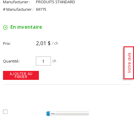
Manufacturier :
PRODUITS STANDARD
# Manufacturier :
69775
En inventaire
2,01 $
Prix
/ ch
Votre avis
Quantité
ch
AJOUTER AU
PANIER