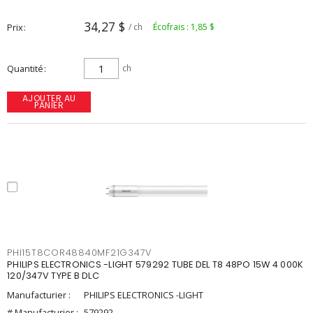
34,27 $
Prix
/ ch
Écofrais : 1,85 $
Quantité
ch
AJOUTER AU
PANIER
PHI15T8COR48840MF21G347V
PHILIPS ELECTRONICS -LIGHT 579292 TUBE DEL T8 48PO 15W 4 000K
120/347V TYPE B DLC
Manufacturier :
PHILIPS ELECTRONICS -LIGHT
# Manufacturier :
579292