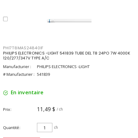
PHI7T8MAS24840IF
PHILIPS ELECTRONICS -LIGHT 541839 TUBE DEL T8 24PO 7W 4000K
120/277/347V TYPE A/C
Manufacturier :
PHILIPS ELECTRONICS -LIGHT
# Manufacturier :
541839
En inventaire
11,49 $
Prix
/ ch
Quantité
ch