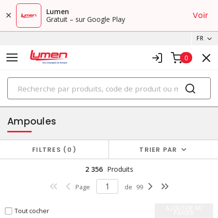
Lumen
Voir
Gratuit – sur Google Play
FR
0
PRODUITS
éclairage
Ampoules
FILTRES
0
TRIER PAR
2 356
Produits
Page
de
99
AJOUTER AU
Tout cocher
PANIER