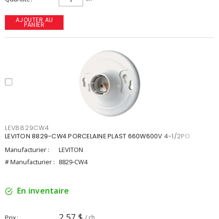
AJOUTER AU
PANIER
LEV8829CW4
LEVITON 8829-CW4 PORCELAINE PLAST 660W600V 4-1/2PO
Manufacturier :
LEVITON
# Manufacturier :
8829-CW4
En inventaire
2,57 $
Prix
/ ch