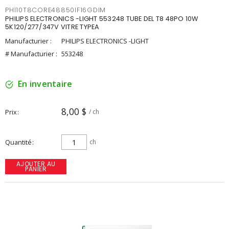
PHI10T8CORE48850IF16GDIM
PHILIPS ELECTRONICS -LIGHT 553248 TUBE DEL T8 48PO 10W
5K120/277/347V VITRE TYPEA
Manufacturier :
PHILIPS ELECTRONICS -LIGHT
# Manufacturier :
553248
En inventaire
8,00 $
Prix
/ ch
Quantité
ch
AJOUTER AU
PANIER