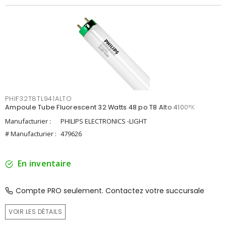
PHIF32T8TL941ALTO
Ampoule Tube Fluorescent 32 Watts 48 po T8 Alto 4100°K
Manufacturier :
PHILIPS ELECTRONICS -LIGHT
# Manufacturier :
479626
En inventaire
Compte PRO seulement. Contactez votre succursale
VOIR LES DÉTAILS