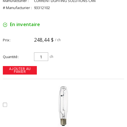
Manufacturier :
CURRENT LIGHTING SOLUTIONS CAN
# Manufacturier :
93312102
En inventaire
248,44 $
Prix
/ ch
Quantité
ch
AJOUTER AU
PANIER