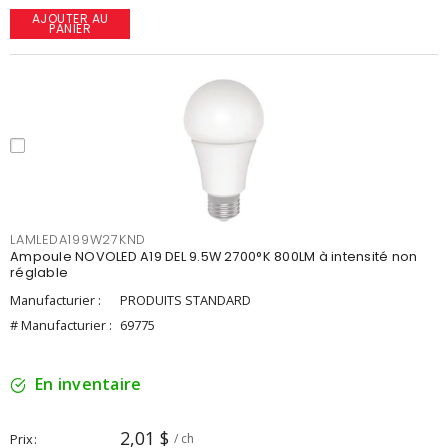
AJOUTER AU
PANIER
LAMLEDA199W27KND
Ampoule NOVOLED A19 DEL 9.5W 2700°K 800LM à intensité non
réglable
Manufacturier :
PRODUITS STANDARD
# Manufacturier :
69775
En inventaire
2,01 $
Prix
/ ch