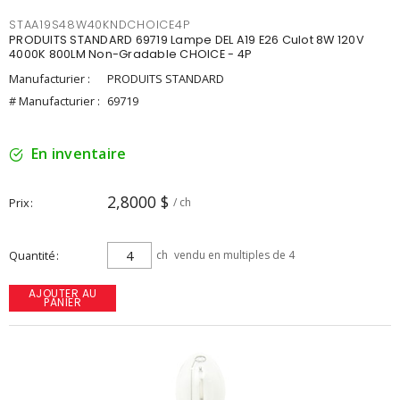
STAA19S48W40KNDCHOICE4P
PRODUITS STANDARD 69719 Lampe DEL A19 E26 Culot 8W 120V
4000K 800LM Non-Gradable CHOICE - 4P
Manufacturier :
PRODUITS STANDARD
# Manufacturier :
69719
En inventaire
2,8000 $
Prix
/ ch
Quantité
ch
vendu en multiples de 4
AJOUTER AU
PANIER