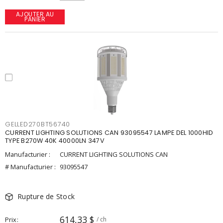
AJOUTER AU
PANIER
GELLED270BT56740
CURRENT LIGHTING SOLUTIONS CAN 93095547 LAMPE DEL 1000HID
TYPE B270W 40K 40000LN 347V
Manufacturier :
CURRENT LIGHTING SOLUTIONS CAN
# Manufacturier :
93095547
Rupture de Stock
614,33 $
Prix
/ ch