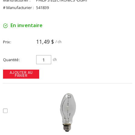
Manufacturier :
PHILIPS ELECTRONICS -LIGHT
# Manufacturier :
541839
En inventaire
11,49 $
Prix
/ ch
Quantité
ch
AJOUTER AU
PANIER