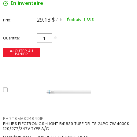
En inventaire
29,13 $
Prix
/ ch
Écofrais : 1,85 $
Quantité
ch
AJOUTER AU
PANIER
PHI7T8MAS24840IF
PHILIPS ELECTRONICS -LIGHT 541839 TUBE DEL T8 24PO 7W 4000K
120/277/347V TYPE A/C