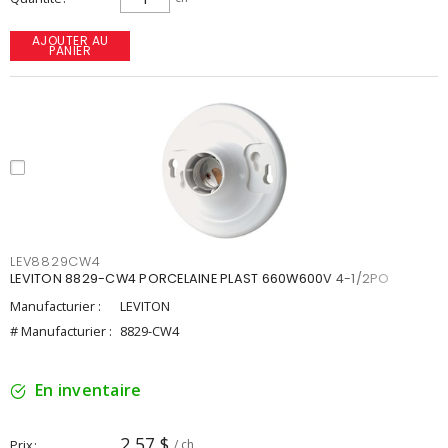
AJOUTER AU
PANIER
LEV8829CW4
LEVITON 8829-CW4 PORCELAINE PLAST 660W600V 4-1/2PO
Manufacturier :
LEVITON
# Manufacturier :
8829-CW4
En inventaire
2,57 $
Prix
/ ch