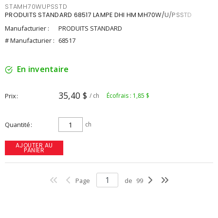
STAMH70WUPSSTD
PRODUITS STANDARD 68517 LAMPE DHI HM MH70W/U/PSSTD
Manufacturier :
PRODUITS STANDARD
# Manufacturier :
68517
En inventaire
35,40 $
Prix
/ ch
Écofrais : 1,85 $
Quantité
ch
AJOUTER AU
PANIER
Page
de
99