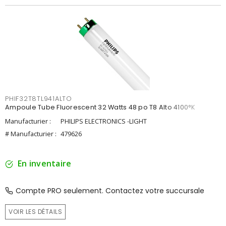
PHIF32T8TL941ALTO
Ampoule Tube Fluorescent 32 Watts 48 po T8 Alto 4100°K
Manufacturier :
PHILIPS ELECTRONICS -LIGHT
# Manufacturier :
479626
En inventaire
Compte PRO seulement. Contactez votre succursale
VOIR LES DÉTAILS