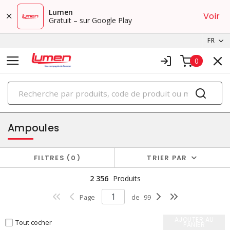
Lumen
Voir
Gratuit – sur Google Play
FR
0
PRODUITS
éclairage
Ampoules
FILTRES
0
TRIER PAR
2 356
Produits
Page
de
99
AJOUTER AU
Tout cocher
PANIER