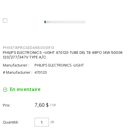
PHI14T8PROLED485000IFG
PHILIPS ELECTRONICS -LIGHT 470120 TUBE DEL T8 48PO 14W 5000K
120/277/347V TYPE A/C
Manufacturier :
PHILIPS ELECTRONICS -LIGHT
# Manufacturier :
470120
En inventaire
7,60 $
Prix
/ ch
Quantité
ch