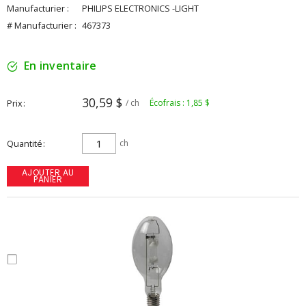
Manufacturier :
PHILIPS ELECTRONICS -LIGHT
# Manufacturier :
467373
En inventaire
30,59 $
Prix
/ ch
Écofrais : 1,85 $
Quantité
ch
AJOUTER AU
PANIER