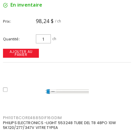
En inventaire
98,24 $
Prix
/ ch
Quantité
ch
AJOUTER AU
PANIER
PHI10T8CORE48850IF16GDIM
PHILIPS ELECTRONICS -LIGHT 553248 TUBE DEL T8 48PO 10W
5K120/277/347V VITRE TYPEA