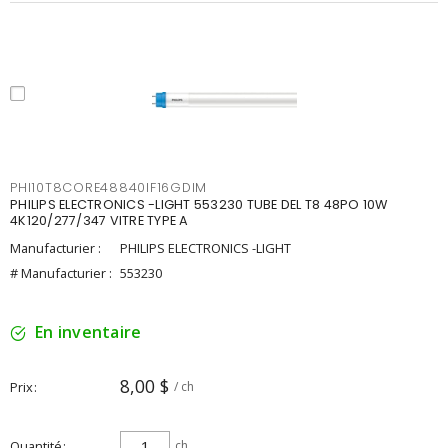
PHI10T8CORE48840IF16GDIM
PHILIPS ELECTRONICS -LIGHT 553230 TUBE DEL T8 48PO 10W
4K120/277/347 VITRE TYPE A
Manufacturier :
PHILIPS ELECTRONICS -LIGHT
# Manufacturier :
553230
En inventaire
8,00 $
Prix
/ ch
Quantité
ch