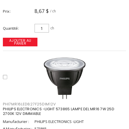
8,67 $
Prix
/ ch
Quantité
ch
AJOUTER AU
PANIER
PHI7MR16LED827F25DIM12V
PHILIPS ELECTRONICS -LIGHT 573865 LAMPE DEL MR16 7W 25D
2700K 12V DIMMABLE
Manufacturier :
PHILIPS ELECTRONICS -LIGHT
# Manufacturier :
573865