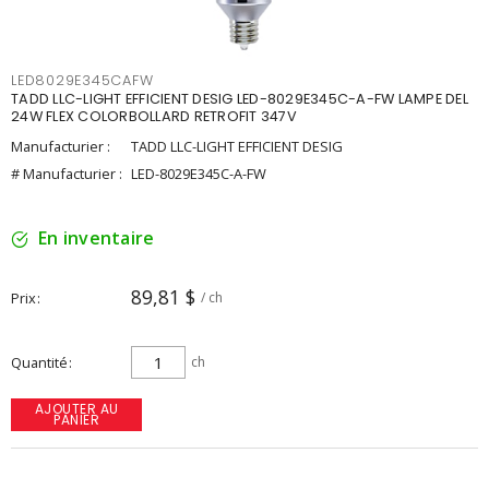
LED8029E345CAFW
TADD LLC-LIGHT EFFICIENT DESIG LED-8029E345C-A-FW LAMPE DEL
24W FLEX COLORBOLLARD RETROFIT 347V
Manufacturier :
TADD LLC-LIGHT EFFICIENT DESIG
# Manufacturier :
LED-8029E345C-A-FW
En inventaire
89,81 $
Prix
/ ch
Quantité
ch
AJOUTER AU
PANIER