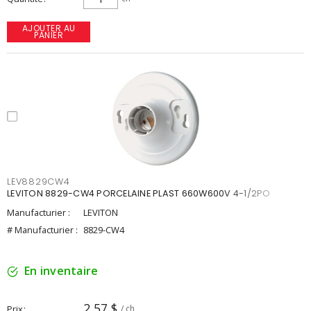
AJOUTER AU
PANIER
LEV8829CW4
LEVITON 8829-CW4 PORCELAINE PLAST 660W600V 4-1/2PO
Manufacturier :
LEVITON
# Manufacturier :
8829-CW4
En inventaire
2,57 $
Prix
/ ch