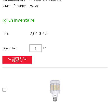
# Manufacturier :
69775
En inventaire
2,01 $
Prix
/ ch
Quantité
ch
AJOUTER AU
PANIER