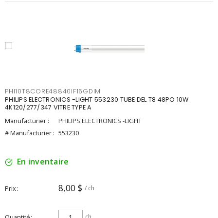
PHI10T8CORE48840IF16GDIM
PHILIPS ELECTRONICS -LIGHT 553230 TUBE DEL T8 48PO 10W
4K120/277/347 VITRE TYPE A
Manufacturier :
PHILIPS ELECTRONICS -LIGHT
# Manufacturier :
553230
En inventaire
8,00 $
Prix
/ ch
Quantité
ch