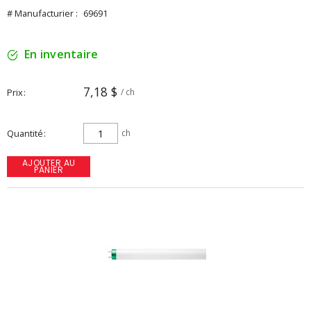
# Manufacturier :
69691
En inventaire
7,18 $
Prix
/ ch
Quantité
ch
AJOUTER AU
PANIER