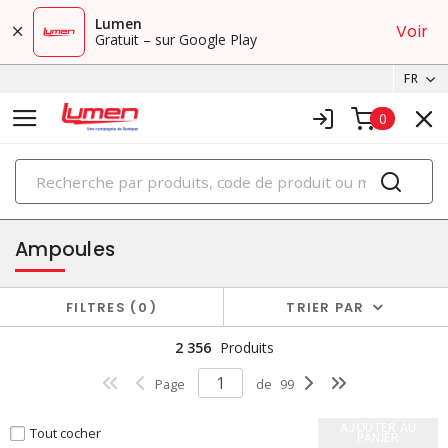
Lumen
Voir
Gratuit – sur Google Play
FR
0
PRODUITS
éclairage
Ampoules
FILTRES
0
TRIER PAR
2 356
Produits
Page
de
99
AJOUTER AU
Tout cocher
PANIER