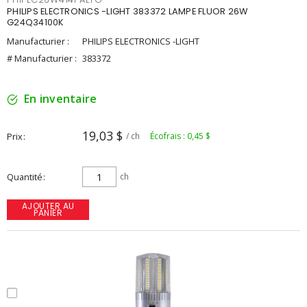
PHILIPS ELECTRONICS -LIGHT 383372 LAMPE FLUOR 26W
G24Q34100K
Manufacturier :
PHILIPS ELECTRONICS -LIGHT
# Manufacturier :
383372
En inventaire
19,03 $
Prix
/ ch
Écofrais : 0,45 $
Quantité
ch
AJOUTER AU
PANIER