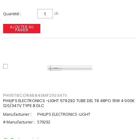
Quantité
ch
AJOUTER AU
PANIER
PHI15T8COR48840MF21G347V
PHILIPS ELECTRONICS -LIGHT 579292 TUBE DEL T8 48PO 15W 4 000K
120/347V TYPE B DLC
Manufacturier :
PHILIPS ELECTRONICS -LIGHT
# Manufacturier :
579292