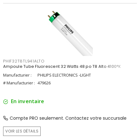
PHIF32T8TL941ALTO
Ampoule Tube Fluorescent 32 Watts 48 po T8 Alto 4100°K
Manufacturier :
PHILIPS ELECTRONICS -LIGHT
# Manufacturier :
479626
En inventaire
Compte PRO seulement. Contactez votre succursale
VOIR LES DÉTAILS