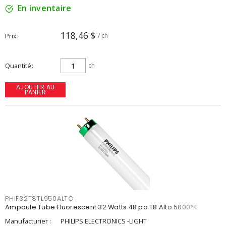
En inventaire
118,46 $
Prix
/ ch
Quantité
ch
AJOUTER AU
PANIER
PHIF32T8TL950ALTO
Ampoule Tube Fluorescent 32 Watts 48 po T8 Alto 5000°K
Manufacturier :
PHILIPS ELECTRONICS -LIGHT