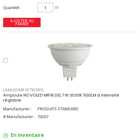
Quantité
ch
AJOUTER AU
PANIER
LAMLEDMR167W3KFL
Ampoule NOVOLED MR16 DEL 7W 3000K 500LM à intensité
réglable
Manufacturier :
PRODUITS STANDARD
# Manufacturier :
70267
En inventaire