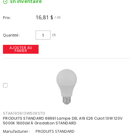
En inventaire
16,81 $
Prix
/ ch
Quantité
ch
AJOUTER AU
PANIER
STAA19S613W50KSTD
PRODUITS STANDARD 69691 Lampe DEL A19 E26 Culot 13W 120V
5000K 1600LM À Gradation STANDARD
Manufacturier :
PRODUITS STANDARD