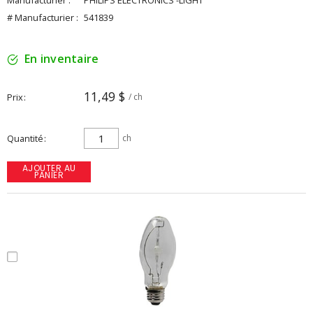
Manufacturier :
PHILIPS ELECTRONICS -LIGHT
# Manufacturier :
541839
En inventaire
11,49 $
Prix
/ ch
Quantité
ch
AJOUTER AU
PANIER