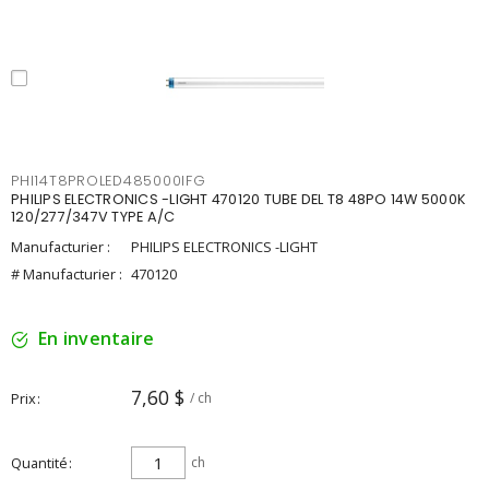
PHI14T8PROLED485000IFG
PHILIPS ELECTRONICS -LIGHT 470120 TUBE DEL T8 48PO 14W 5000K
120/277/347V TYPE A/C
Manufacturier :
PHILIPS ELECTRONICS -LIGHT
# Manufacturier :
470120
En inventaire
7,60 $
Prix
/ ch
Quantité
ch