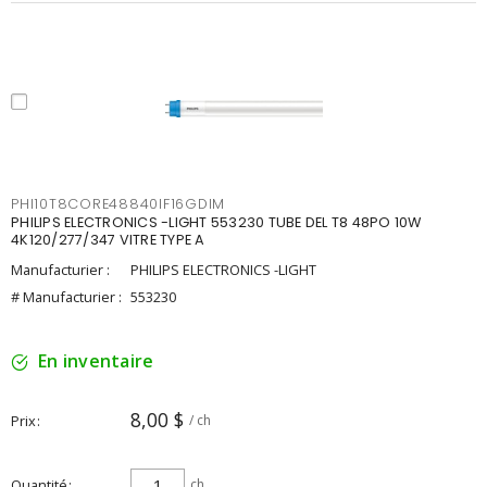
PHI10T8CORE48840IF16GDIM
PHILIPS ELECTRONICS -LIGHT 553230 TUBE DEL T8 48PO 10W
4K120/277/347 VITRE TYPE A
Manufacturier :
PHILIPS ELECTRONICS -LIGHT
# Manufacturier :
553230
En inventaire
8,00 $
Prix
/ ch
Quantité
ch