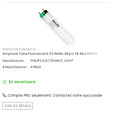
PHIF32T8TL941ALTO
Ampoule Tube Fluorescent 32 Watts 48 po T8 Alto 4100°K
Manufacturier :
PHILIPS ELECTRONICS -LIGHT
# Manufacturier :
479626
En inventaire
Compte PRO seulement. Contactez votre succursale
VOIR LES DÉTAILS