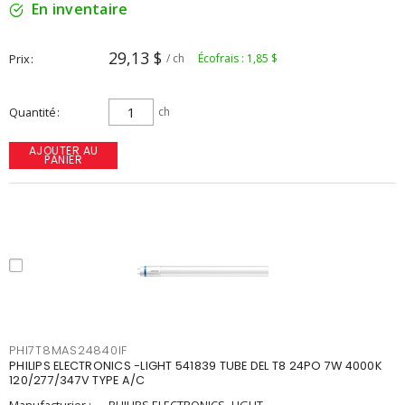
En inventaire
29,13 $
Prix
/ ch
Écofrais : 1,85 $
Quantité
ch
AJOUTER AU
PANIER
PHI7T8MAS24840IF
PHILIPS ELECTRONICS -LIGHT 541839 TUBE DEL T8 24PO 7W 4000K
120/277/347V TYPE A/C