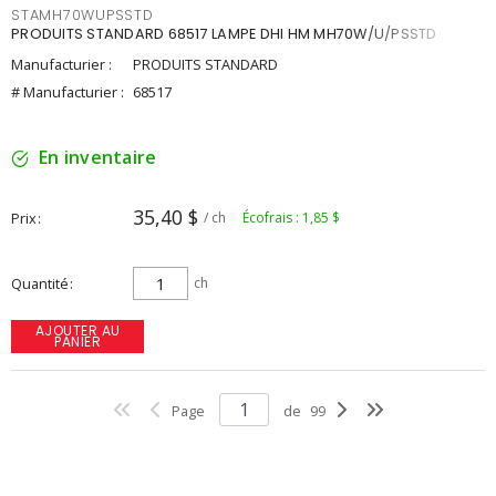
STAMH70WUPSSTD
PRODUITS STANDARD 68517 LAMPE DHI HM MH70W/U/PSSTD
Manufacturier :
PRODUITS STANDARD
# Manufacturier :
68517
En inventaire
35,40 $
Prix
/ ch
Écofrais : 1,85 $
Quantité
ch
AJOUTER AU
PANIER
Page
de
99