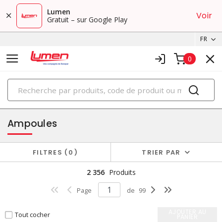
Lumen
Voir
Gratuit – sur Google Play
FR
0
PRODUITS
éclairage
Ampoules
FILTRES
0
TRIER PAR
2 356
Produits
Page
de
99
AJOUTER AU
Tout cocher
PANIER