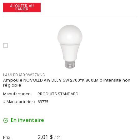
AJOUTER AU
PANIER
LAMLEDA199W27KND
Ampoule NOVOLED A19 DEL 9.5W 2700°K 800LM à intensité non
réglable
Manufacturier :
PRODUITS STANDARD
# Manufacturier :
69775
En inventaire
2,01 $
Prix
/ ch