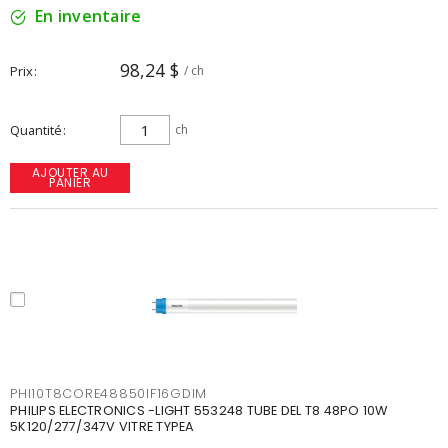
En inventaire
98,24 $
Prix
/ ch
Quantité
ch
AJOUTER AU
PANIER
PHI10T8CORE48850IF16GDIM
PHILIPS ELECTRONICS -LIGHT 553248 TUBE DEL T8 48PO 10W
5K120/277/347V VITRE TYPEA