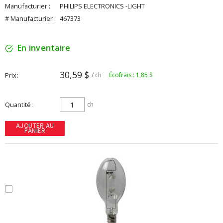
Manufacturier :
PHILIPS ELECTRONICS -LIGHT
# Manufacturier :
467373
En inventaire
30,59 $
Prix
/ ch
Écofrais : 1,85 $
Quantité
ch
AJOUTER AU
PANIER