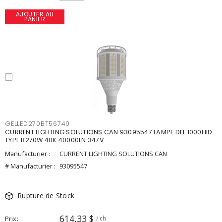
AJOUTER AU
PANIER
GELLED270BT56740
CURRENT LIGHTING SOLUTIONS CAN 93095547 LAMPE DEL 1000HID
TYPE B270W 40K 40000LN 347V
Manufacturier :
CURRENT LIGHTING SOLUTIONS CAN
# Manufacturier :
93095547
Rupture de Stock
614,33 $
Prix
/ ch