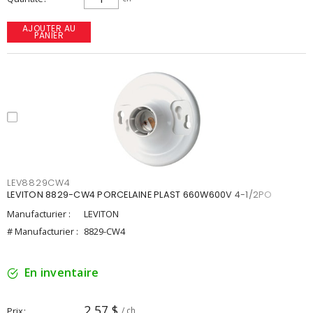
AJOUTER AU
PANIER
LEV8829CW4
LEVITON 8829-CW4 PORCELAINE PLAST 660W600V 4-1/2PO
Manufacturier :
LEVITON
# Manufacturier :
8829-CW4
En inventaire
2,57 $
Prix
/ ch