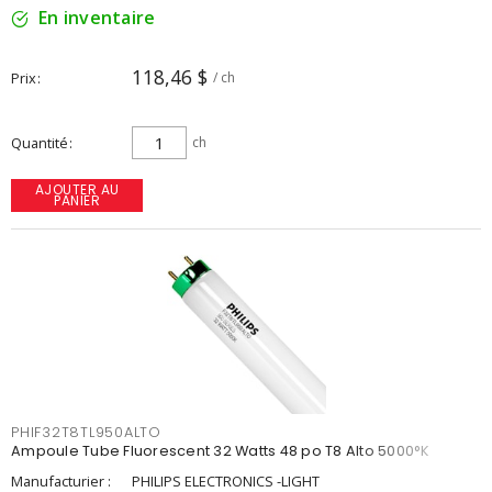
En inventaire
118,46 $
Prix
/ ch
Quantité
ch
AJOUTER AU
PANIER
PHIF32T8TL950ALTO
Ampoule Tube Fluorescent 32 Watts 48 po T8 Alto 5000°K
Manufacturier :
PHILIPS ELECTRONICS -LIGHT