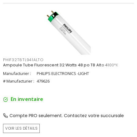
PHIF32T8TL941ALTO
Ampoule Tube Fluorescent 32 Watts 48 po T8 Alto 4100°K
Manufacturier :
PHILIPS ELECTRONICS -LIGHT
# Manufacturier :
479626
En inventaire
Compte PRO seulement. Contactez votre succursale
VOIR LES DÉTAILS