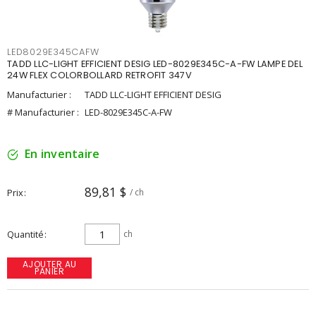
LED8029E345CAFW
TADD LLC-LIGHT EFFICIENT DESIG LED-8029E345C-A-FW LAMPE DEL
24W FLEX COLORBOLLARD RETROFIT 347V
Manufacturier :
TADD LLC-LIGHT EFFICIENT DESIG
# Manufacturier :
LED-8029E345C-A-FW
En inventaire
89,81 $
Prix
/ ch
Quantité
ch
AJOUTER AU
PANIER