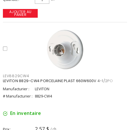
AJOUTER AU
PANIER
LEV8829CW4
LEVITON 8829-CW4 PORCELAINE PLAST 660W600V 4-1/2PO
Manufacturier :
LEVITON
# Manufacturier :
8829-CW4
En inventaire
2,57 $
Prix
/ ch