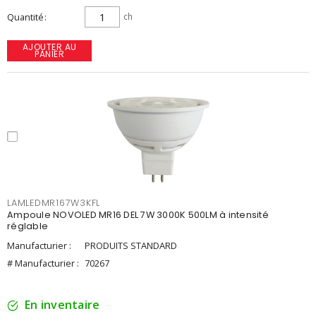
Quantité
ch
AJOUTER AU
PANIER
LAMLEDMR167W3KFL
Ampoule NOVOLED MR16 DEL 7W 3000K 500LM à intensité
réglable
Manufacturier :
PRODUITS STANDARD
# Manufacturier :
70267
En inventaire