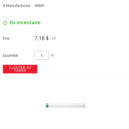
# Manufacturier :
69691
En inventaire
7,18 $
Prix
/ ch
Quantité
ch
AJOUTER AU
PANIER