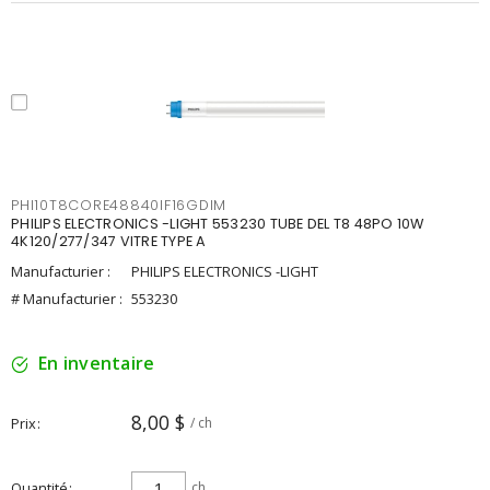
PHI10T8CORE48840IF16GDIM
PHILIPS ELECTRONICS -LIGHT 553230 TUBE DEL T8 48PO 10W
4K120/277/347 VITRE TYPE A
Manufacturier :
PHILIPS ELECTRONICS -LIGHT
# Manufacturier :
553230
En inventaire
8,00 $
Prix
/ ch
Quantité
ch