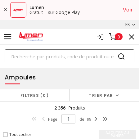
Lumen
Voir
Gratuit – sur Google Play
FR
0
PRODUITS
éclairage
Ampoules
FILTRES
0
TRIER PAR
2 356
Produits
Page
de
99
AJOUTER AU
Tout cocher
PANIER