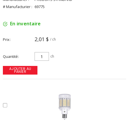
# Manufacturier :
69775
En inventaire
2,01 $
Prix
/ ch
Quantité
ch
AJOUTER AU
PANIER