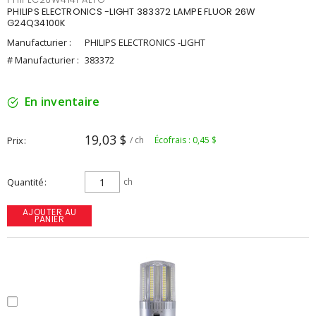
PHILIPS ELECTRONICS -LIGHT 383372 LAMPE FLUOR 26W
G24Q34100K
Manufacturier :
PHILIPS ELECTRONICS -LIGHT
# Manufacturier :
383372
En inventaire
19,03 $
Prix
/ ch
Écofrais : 0,45 $
Quantité
ch
AJOUTER AU
PANIER