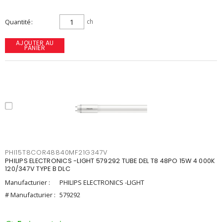
Quantité
ch
AJOUTER AU
PANIER
PHI15T8COR48840MF21G347V
PHILIPS ELECTRONICS -LIGHT 579292 TUBE DEL T8 48PO 15W 4 000K
120/347V TYPE B DLC
Manufacturier :
PHILIPS ELECTRONICS -LIGHT
# Manufacturier :
579292