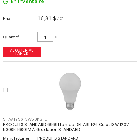
En inventaire
16,81 $
Prix
/ ch
Quantité
ch
AJOUTER AU
PANIER
STAA19S613W50KSTD
PRODUITS STANDARD 69691 Lampe DEL A19 E26 Culot 13W 120V
5000K 1600LM À Gradation STANDARD
Manufacturier :
PRODUITS STANDARD