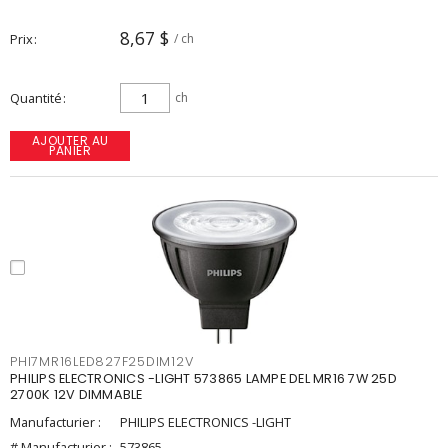
8,67 $
Prix
/ ch
Quantité
ch
AJOUTER AU
PANIER
PHI7MR16LED827F25DIM12V
PHILIPS ELECTRONICS -LIGHT 573865 LAMPE DEL MR16 7W 25D
2700K 12V DIMMABLE
Manufacturier :
PHILIPS ELECTRONICS -LIGHT
# Manufacturier :
573865