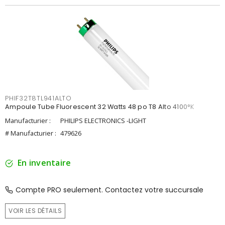
PHIF32T8TL941ALTO
Ampoule Tube Fluorescent 32 Watts 48 po T8 Alto 4100°K
Manufacturier :
PHILIPS ELECTRONICS -LIGHT
# Manufacturier :
479626
En inventaire
Compte PRO seulement. Contactez votre succursale
VOIR LES DÉTAILS