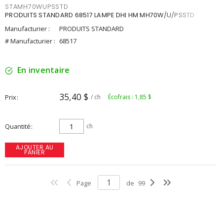
STAMH70WUPSSTD
PRODUITS STANDARD 68517 LAMPE DHI HM MH70W/U/PSSTD
Manufacturier :
PRODUITS STANDARD
# Manufacturier :
68517
En inventaire
35,40 $
Prix
/ ch
Écofrais : 1,85 $
Quantité
ch
AJOUTER AU
PANIER
Page
de
99