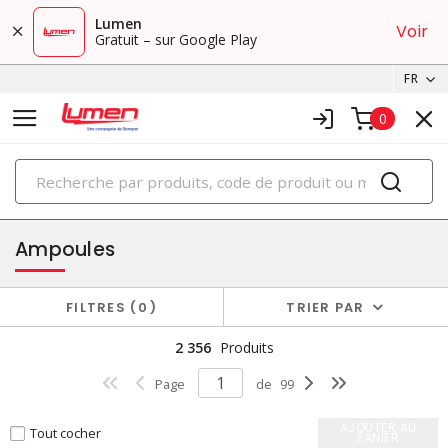
Lumen
Voir
Gratuit – sur Google Play
FR
0
PRODUITS
éclairage
Ampoules
FILTRES
0
TRIER PAR
2 356
Produits
Page
de
99
AJOUTER AU
Tout cocher
PANIER