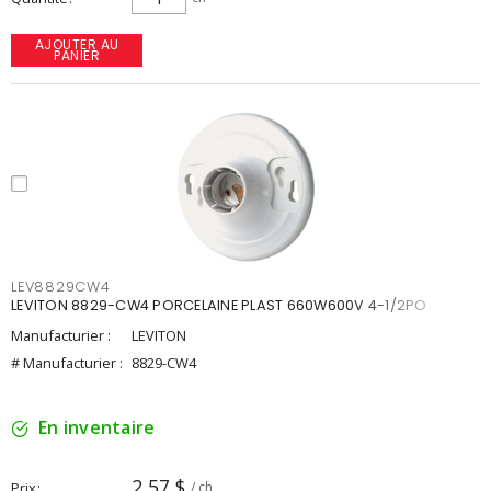
AJOUTER AU
PANIER
LEV8829CW4
LEVITON 8829-CW4 PORCELAINE PLAST 660W600V 4-1/2PO
Manufacturier :
LEVITON
# Manufacturier :
8829-CW4
En inventaire
2,57 $
Prix
/ ch