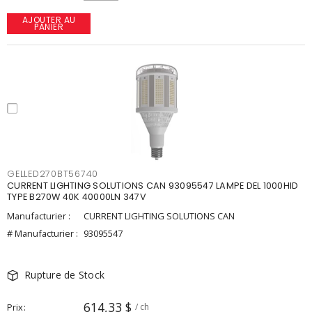
AJOUTER AU
PANIER
GELLED270BT56740
CURRENT LIGHTING SOLUTIONS CAN 93095547 LAMPE DEL 1000HID
TYPE B270W 40K 40000LN 347V
Manufacturier :
CURRENT LIGHTING SOLUTIONS CAN
# Manufacturier :
93095547
Rupture de Stock
614,33 $
Prix
/ ch