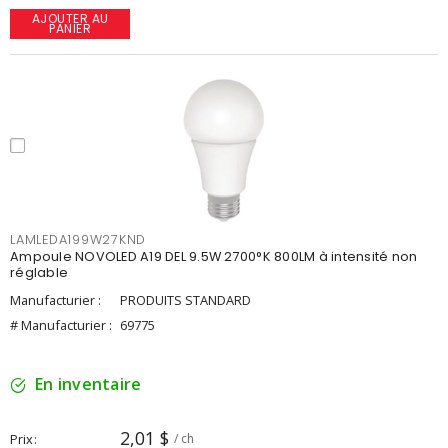
AJOUTER AU
PANIER
LAMLEDA199W27KND
Ampoule NOVOLED A19 DEL 9.5W 2700°K 800LM à intensité non
réglable
Manufacturier :
PRODUITS STANDARD
# Manufacturier :
69775
En inventaire
2,01 $
Prix
/ ch