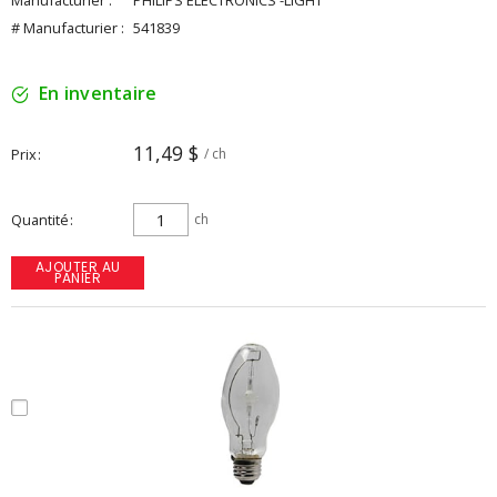
Manufacturier :
PHILIPS ELECTRONICS -LIGHT
# Manufacturier :
541839
En inventaire
11,49 $
Prix
/ ch
Quantité
ch
AJOUTER AU
PANIER