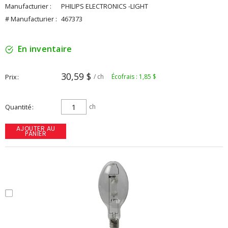
Manufacturier :
PHILIPS ELECTRONICS -LIGHT
# Manufacturier :
467373
En inventaire
30,59 $
Prix
/ ch
Écofrais : 1,85 $
Quantité
ch
AJOUTER AU
PANIER