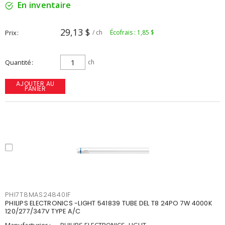
En inventaire
29,13 $
Prix
/ ch
Écofrais : 1,85 $
Quantité
ch
AJOUTER AU
PANIER
PHI7T8MAS24840IF
PHILIPS ELECTRONICS -LIGHT 541839 TUBE DEL T8 24PO 7W 4000K
120/277/347V TYPE A/C