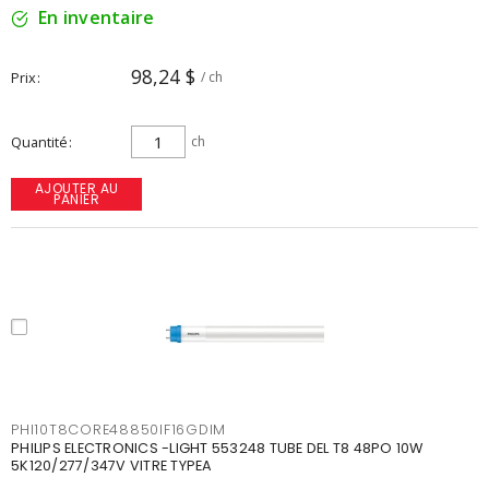
En inventaire
98,24 $
Prix
/ ch
Quantité
ch
AJOUTER AU
PANIER
PHI10T8CORE48850IF16GDIM
PHILIPS ELECTRONICS -LIGHT 553248 TUBE DEL T8 48PO 10W
5K120/277/347V VITRE TYPEA