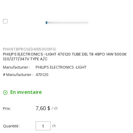
PHI14T8PROLED485000IFG
PHILIPS ELECTRONICS -LIGHT 470120 TUBE DEL T8 48PO 14W 5000K
120/277/347V TYPE A/C
Manufacturier :
PHILIPS ELECTRONICS -LIGHT
# Manufacturier :
470120
En inventaire
7,60 $
Prix
/ ch
Quantité
ch