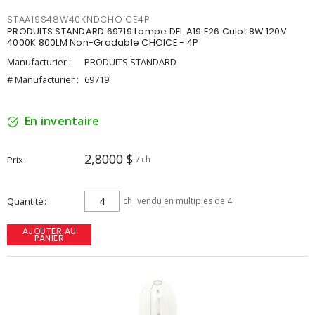
STAA19S48W40KNDCHOICE4P
PRODUITS STANDARD 69719 Lampe DEL A19 E26 Culot 8W 120V
4000K 800LM Non-Gradable CHOICE - 4P
Manufacturier :
PRODUITS STANDARD
# Manufacturier :
69719
En inventaire
2,8000 $
Prix
/ ch
Quantité
ch
vendu en multiples de 4
AJOUTER AU
PANIER