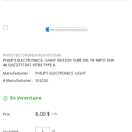
PHI10T8CORE48840IF16GDIM
PHILIPS ELECTRONICS -LIGHT 553230 TUBE DEL T8 48PO 10W
4K120/277/347 VITRE TYPE A
Manufacturier :
PHILIPS ELECTRONICS -LIGHT
# Manufacturier :
553230
En inventaire
8,00 $
Prix
/ ch
Quantité
ch