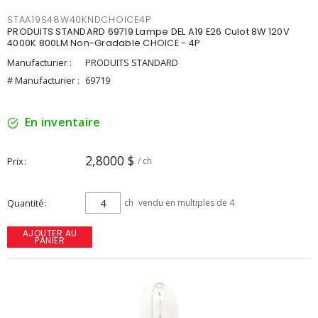
STAA19S48W40KNDCHOICE4P
PRODUITS STANDARD 69719 Lampe DEL A19 E26 Culot 8W 120V
4000K 800LM Non-Gradable CHOICE - 4P
Manufacturier :
PRODUITS STANDARD
# Manufacturier :
69719
En inventaire
2,8000 $
Prix
/ ch
Quantité
ch
vendu en multiples de 4
AJOUTER AU
PANIER