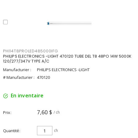
PHI14T8PROLED485000IFG
PHILIPS ELECTRONICS -LIGHT 470120 TUBE DEL T8 48PO 14W 5000K
120/277/347V TYPE A/C
Manufacturier :
PHILIPS ELECTRONICS -LIGHT
# Manufacturier :
470120
En inventaire
7,60 $
Prix
/ ch
Quantité
ch