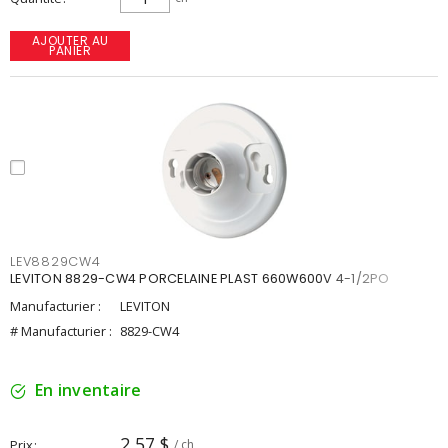
AJOUTER AU
PANIER
LEV8829CW4
LEVITON 8829-CW4 PORCELAINE PLAST 660W600V 4-1/2PO
Manufacturier :
LEVITON
# Manufacturier :
8829-CW4
En inventaire
2,57 $
Prix
/ ch