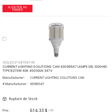
AJOUTER AU
PANIER
GELLED270BT56740
CURRENT LIGHTING SOLUTIONS CAN 93095547 LAMPE DEL 1000HID
TYPE B270W 40K 40000LN 347V
Manufacturier :
CURRENT LIGHTING SOLUTIONS CAN
# Manufacturier :
93095547
Rupture de Stock
614,33 $
Prix
/ ch