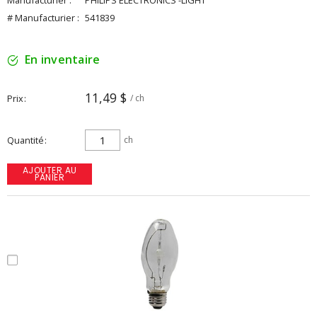
Manufacturier :
PHILIPS ELECTRONICS -LIGHT
# Manufacturier :
541839
En inventaire
11,49 $
Prix
/ ch
Quantité
ch
AJOUTER AU
PANIER