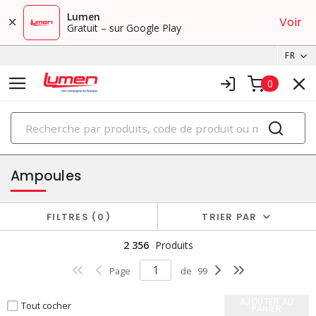
Lumen
Voir
Gratuit – sur Google Play
FR
0
PRODUITS
éclairage
Ampoules
FILTRES
0
TRIER PAR
2 356
Produits
Page
de
99
AJOUTER AU
Tout cocher
PANIER