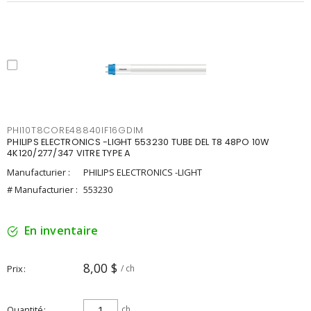
PHI10T8CORE48840IF16GDIM
PHILIPS ELECTRONICS -LIGHT 553230 TUBE DEL T8 48PO 10W
4K120/277/347 VITRE TYPE A
Manufacturier :
PHILIPS ELECTRONICS -LIGHT
# Manufacturier :
553230
En inventaire
8,00 $
Prix
/ ch
Quantité
ch