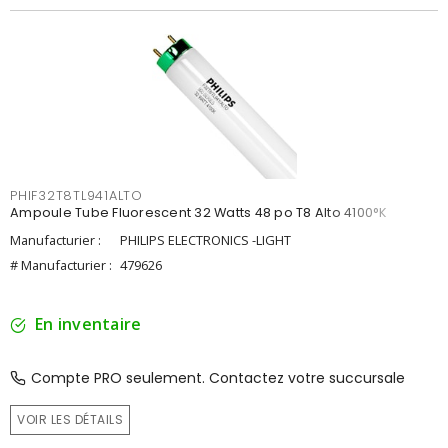
PHIF32T8TL941ALTO
Ampoule Tube Fluorescent 32 Watts 48 po T8 Alto 4100°K
Manufacturier :
PHILIPS ELECTRONICS -LIGHT
# Manufacturier :
479626
En inventaire
Compte PRO seulement. Contactez votre succursale
VOIR LES DÉTAILS