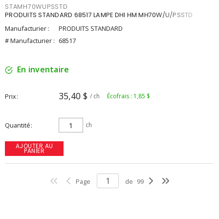
STAMH70WUPSSTD
PRODUITS STANDARD 68517 LAMPE DHI HM MH70W/U/PSSTD
Manufacturier :
PRODUITS STANDARD
# Manufacturier :
68517
En inventaire
35,40 $
Prix
/ ch
Écofrais : 1,85 $
Quantité
ch
AJOUTER AU
PANIER
Page
de
99