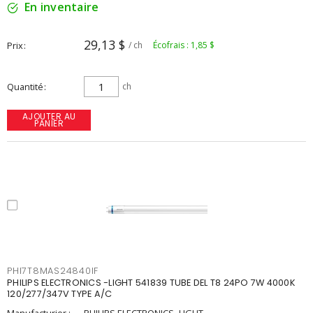
En inventaire
29,13 $
Prix
/ ch
Écofrais : 1,85 $
Quantité
ch
AJOUTER AU
PANIER
PHI7T8MAS24840IF
PHILIPS ELECTRONICS -LIGHT 541839 TUBE DEL T8 24PO 7W 4000K
120/277/347V TYPE A/C