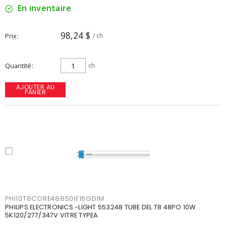
En inventaire
98,24 $
Prix
/ ch
Quantité
ch
AJOUTER AU
PANIER
PHI10T8CORE48850IF16GDIM
PHILIPS ELECTRONICS -LIGHT 553248 TUBE DEL T8 48PO 10W
5K120/277/347V VITRE TYPEA