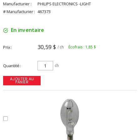
Manufacturier :
PHILIPS ELECTRONICS -LIGHT
# Manufacturier :
467373
En inventaire
30,59 $
Prix
/ ch
Écofrais : 1,85 $
Quantité
ch
AJOUTER AU
PANIER