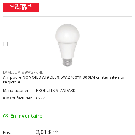
AJOUTER AU
PANIER
LAMLEDA199W27KND
Ampoule NOVOLED A19 DEL 9.5W 2700°K 800LM à intensité non
réglable
Manufacturier :
PRODUITS STANDARD
# Manufacturier :
69775
En inventaire
2,01 $
Prix
/ ch