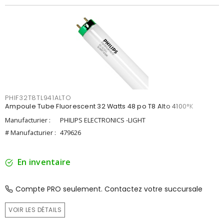
PHIF32T8TL941ALTO
Ampoule Tube Fluorescent 32 Watts 48 po T8 Alto 4100°K
Manufacturier :
PHILIPS ELECTRONICS -LIGHT
# Manufacturier :
479626
En inventaire
Compte PRO seulement. Contactez votre succursale
VOIR LES DÉTAILS