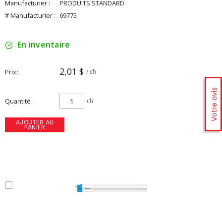
Manufacturier :
PRODUITS STANDARD
# Manufacturier :
69775
En inventaire
2,01 $
Prix
/ ch
Votre avis
Quantité
ch
AJOUTER AU
PANIER