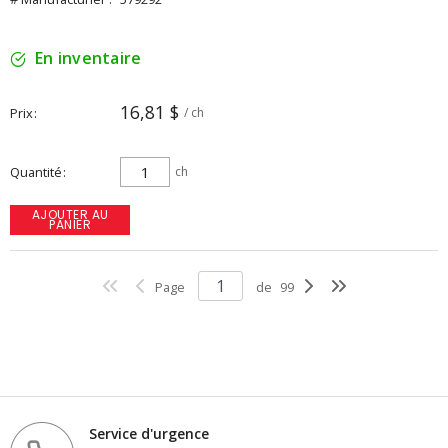
En inventaire
16,81 $
Prix
/ ch
Quantité
ch
AJOUTER AU
PANIER
Page
de
99
Service d'urgence