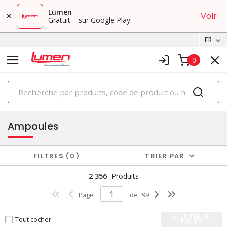
Lumen
Voir
Gratuit – sur Google Play
FR
0
PRODUITS
éclairage
Ampoules
FILTRES
0
TRIER PAR
2 356
Produits
Page
de
99
AJOUTER AU
Tout cocher
PANIER