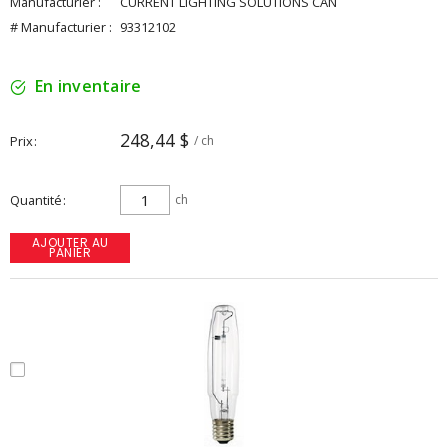
Manufacturier :
CURRENT LIGHTING SOLUTIONS CAN
# Manufacturier :
93312102
En inventaire
248,44 $
Prix
/ ch
Quantité
ch
AJOUTER AU
PANIER