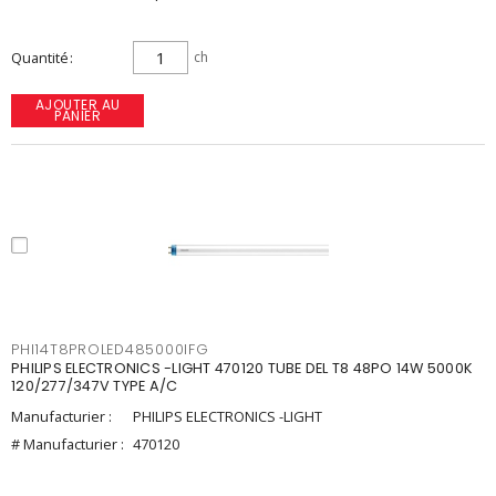
Quantité
ch
AJOUTER AU
PANIER
PHI14T8PROLED485000IFG
PHILIPS ELECTRONICS -LIGHT 470120 TUBE DEL T8 48PO 14W 5000K
120/277/347V TYPE A/C
Manufacturier :
PHILIPS ELECTRONICS -LIGHT
# Manufacturier :
470120