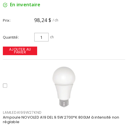
En inventaire
98,24 $
Prix
/ ch
Quantité
ch
AJOUTER AU
PANIER
LAMLEDA199W27KND
Ampoule NOVOLED A19 DEL 9.5W 2700°K 800LM à intensité non
réglable