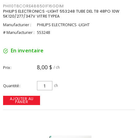
PHI10T8CORE48850IF16GDIM
PHILIPS ELECTRONICS -LIGHT 553248 TUBE DEL T8 48PO 10W
5K120/277/347V VITRE TYPEA
Manufacturier :
PHILIPS ELECTRONICS -LIGHT
# Manufacturier :
553248
En inventaire
8,00 $
Prix
/ ch
Quantité
ch
AJOUTER AU
PANIER