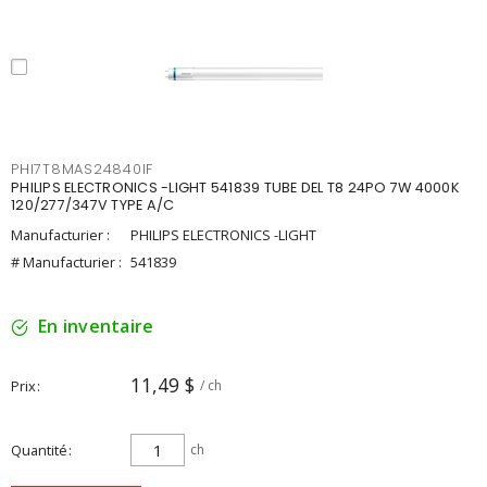
PHI7T8MAS24840IF
PHILIPS ELECTRONICS -LIGHT 541839 TUBE DEL T8 24PO 7W 4000K
120/277/347V TYPE A/C
Manufacturier :
PHILIPS ELECTRONICS -LIGHT
# Manufacturier :
541839
En inventaire
11,49 $
Prix
/ ch
Quantité
ch