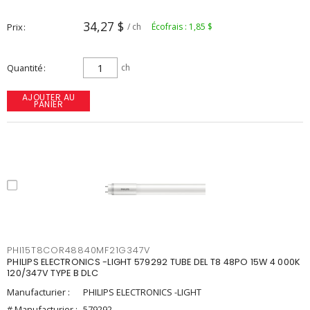
34,27 $
Prix
/ ch
Écofrais : 1,85 $
Quantité
ch
AJOUTER AU
PANIER
PHI15T8COR48840MF21G347V
PHILIPS ELECTRONICS -LIGHT 579292 TUBE DEL T8 48PO 15W 4 000K
120/347V TYPE B DLC
Manufacturier :
PHILIPS ELECTRONICS -LIGHT
# Manufacturier :
579292