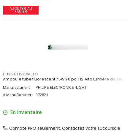
AJOUTER AU
PANIER
PHIF96T12DXALTO
Ampoule tube fluorescent 75W 96 po T12 Alto Lumière du jour
Manufacturier :
PHILIPS ELECTRONICS -LIGHT
# Manufacturier :
372821
En inventaire
Compte PRO seulement. Contactez votre succursale