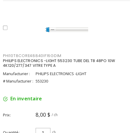
PHI10T8CORE48840IF16GDIM
PHILIPS ELECTRONICS -LIGHT 553230 TUBE DEL T8 48PO 10W
4K120/277/347 VITRE TYPE A
Manufacturier :
PHILIPS ELECTRONICS -LIGHT
# Manufacturier :
553230
En inventaire
8,00 $
Prix
/ ch
Quantité
ch