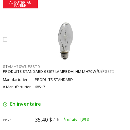
AJOUTER AU
PANIER
STAMH70WUPSSTD
PRODUITS STANDARD 68517 LAMPE DHI HM MH70W/U/PSSTD
Manufacturier :
PRODUITS STANDARD
# Manufacturier :
68517
En inventaire
35,40 $
Prix
/ ch
Écofrais : 1,85 $