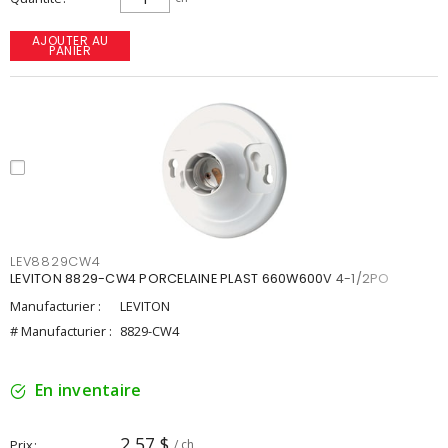
AJOUTER AU
PANIER
LEV8829CW4
LEVITON 8829-CW4 PORCELAINE PLAST 660W600V 4-1/2PO
Manufacturier :
LEVITON
# Manufacturier :
8829-CW4
En inventaire
2,57 $
Prix
/ ch