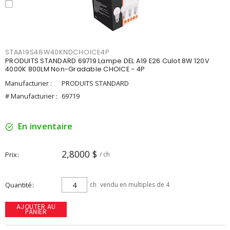
STAA19S48W40KNDCHOICE4P
PRODUITS STANDARD 69719 Lampe DEL A19 E26 Culot 8W 120V
4000K 800LM Non-Gradable CHOICE - 4P
Manufacturier :
PRODUITS STANDARD
# Manufacturier :
69719
En inventaire
2,8000 $
Prix
/ ch
Quantité
ch
vendu en multiples de 4
AJOUTER AU
PANIER