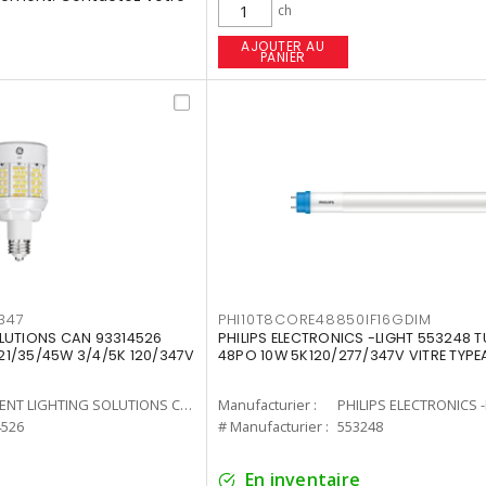
ch
AJOUTER AU
PANIER
347
PHI10T8CORE48850IF16GDIM
LUTIONS CAN 93314526
PHILIPS ELECTRONICS -LIGHT 553248 T
7 21/35/45W 3/4/5K 120/347V
48PO 10W 5K120/277/347V VITRE TYPE
CURRENT LIGHTING SOLUTIONS CAN
Manufacturier :
PHILIPS ELECTRONICS 
4526
# Manufacturier :
553248
En inventaire