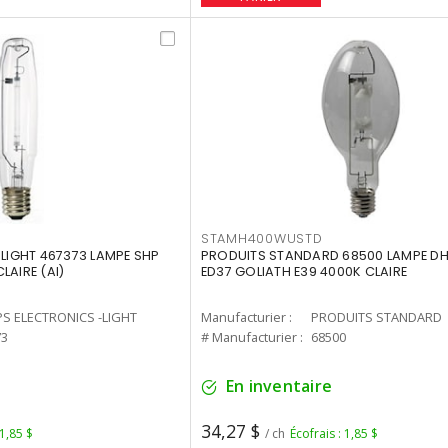
STAMH400WUSTD
-LIGHT 467373 LAMPE SHP
PRODUITS STANDARD 68500 LAMPE DH
LAIRE (AI)
ED37 GOLIATH E39 4000K CLAIRE
PS ELECTRONICS -LIGHT
Manufacturier :
PRODUITS STANDARD
73
# Manufacturier :
68500
En inventaire
34,27 $
 1,85 $
/ ch
Écofrais : 1,85 $