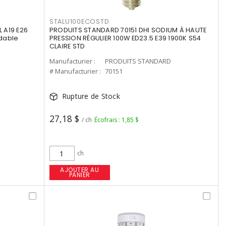
STALU100ECOSTD
 A19 E26
PRODUITS STANDARD 70151 DHI SODIUM À HAUTE
dable
PRESSION RÉGULIER 100W ED23.5 E39 1900K S54
CLAIRE STD
Manufacturier :
PRODUITS STANDARD
# Manufacturier :
70151
Rupture de Stock
27,18 $
/ ch
Écofrais : 1,85 $
ch
AJOUTER AU
PANIER