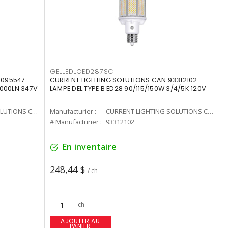
GELLEDLCED287SC
3095547
CURRENT LIGHTING SOLUTIONS CAN 93312102
0000LN 347V
LAMPE DEL TYPE B ED28 90/115/150W 3/4/5K 120V
CURRENT LIGHTING SOLUTIONS CAN
Manufacturier :
CURRENT LIGHTING SOLUTIONS CAN
# Manufacturier :
93312102
En inventaire
248,44 $
/ ch
ch
AJOUTER AU
PANIER