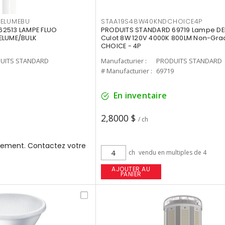
3ELUMEBU
STAA19S48W40KNDCHOICE4P
2513 LAMPE FLUO
PRODUITS STANDARD 69719 Lampe DEL
ELUME/BULK
Culot 8W 120V 4000K 800LM Non-Gra
CHOICE - 4P
UITS STANDARD
Manufacturier :
PRODUITS STANDARD
3
# Manufacturier :
69719
En inventaire
2,8000 $
/ ch
ement. Contactez votre
ch
vendu en multiples de 4
AJOUTER AU
PANIER