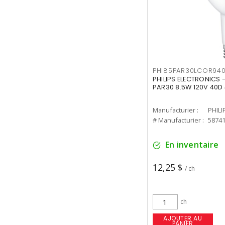
PHI85PAR30LCOR940
PHILIPS ELECTRONICS 
PAR30 8.5W 120V 40D
Manufacturier :
PHILI
# Manufacturier :
5874
En inventaire
12,25 $
/ ch
ch
AJOUTER AU
PANIER