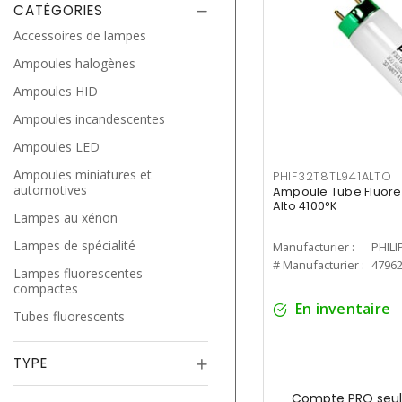
CATÉGORIES
Accessoires de lampes
Ampoules halogènes
Ampoules HID
Ampoules incandescentes
Ampoules LED
Ampoules miniatures et
PHIF32T8TL941ALTO
automotives
Ampoule Tube Fluores
Alto 4100°K
Lampes au xénon
Lampes de spécialité
Manufacturier :
PHILI
# Manufacturier :
4796
Lampes fluorescentes
compactes
En inventaire
Tubes fluorescents
TYPE
Compte PRO seul