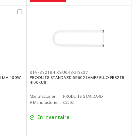
STAFB32T841K8U6RSG13ESV
I MH 400W
PRODUITS STANDARD 65502 LAMPE FLUO FB32T8
4100KU6
Manufacturier :
PRODUITS STANDARD
# Manufacturier :
65502
En inventaire