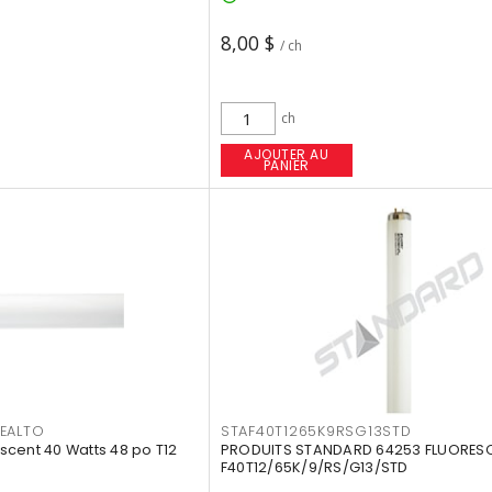
8,00 $
/ ch
ch
AJOUTER AU
PANIER
EALTO
STAF40T1265K9RSG13STD
cent 40 Watts 48 po T12
PRODUITS STANDARD 64253 FLUORES
F40T12/65K/9/RS/G13/STD