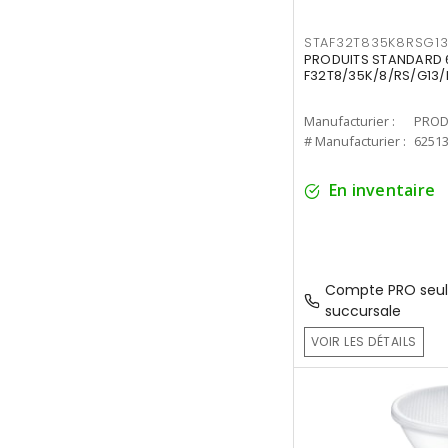
STAF32T835K8RSG1
PRODUITS STANDARD 6
F32T8/35K/8/RS/G13/
Manufacturier :
PROD
# Manufacturier :
6251
En inventaire
Compte PRO seul
succursale
VOIR LES DÉTAILS