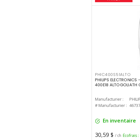
PHIC400S51ALTO
PHILIPS ELECTRONICS 
400E18 ALTOGOLIATH C
Manufacturier :
PHILI
# Manufacturier :
4673
En inventaire
30,59 $
/ ch
Écofrais :