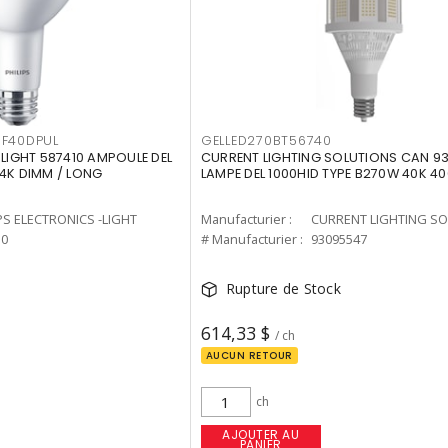
F40DPUL
GELLED270BT56740
-LIGHT 587410 AMPOULE DEL
CURRENT LIGHTING SOLUTIONS CAN 9
 4K DIMM / LONG
LAMPE DEL 1000HID TYPE B270W 40K 4
PS ELECTRONICS -LIGHT
Manufacturier :
10
# Manufacturier :
93095547
Rupture de Stock
614,33 $
/ ch
AUCUN RETOUR
ch
AJOUTER AU
PANIER