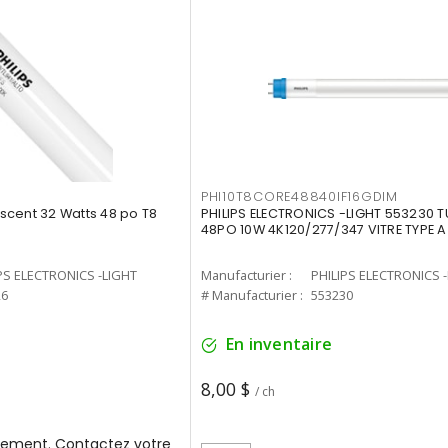
PHI10T8CORE48840IF16GDIM
cent 32 Watts 48 po T8
PHILIPS ELECTRONICS -LIGHT 553230 T
48PO 10W 4K120/277/347 VITRE TYPE A
PS ELECTRONICS -LIGHT
Manufacturier :
PHILIPS ELECTRONICS 
26
# Manufacturier :
553230
En inventaire
8,00 $
/ ch
ement. Contactez votre