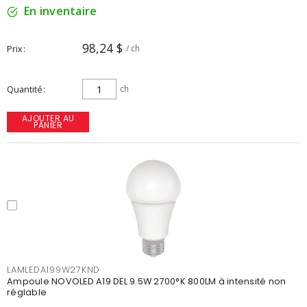
En inventaire
98,24 $
Prix
/ ch
Quantité
ch
AJOUTER AU
PANIER
LAMLEDA199W27KND
Ampoule NOVOLED A19 DEL 9.5W 2700°K 800LM à intensité non
réglable