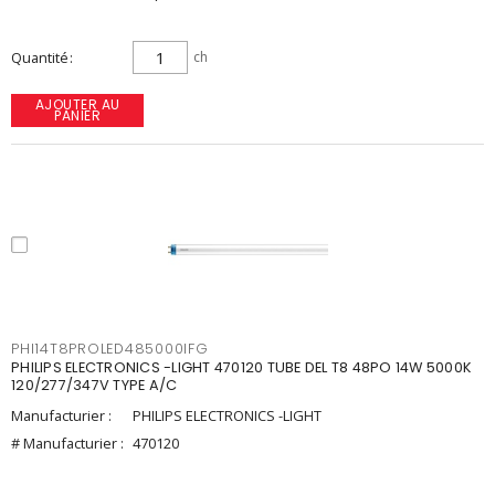
Quantité
ch
AJOUTER AU
PANIER
PHI14T8PROLED485000IFG
PHILIPS ELECTRONICS -LIGHT 470120 TUBE DEL T8 48PO 14W 5000K
120/277/347V TYPE A/C
Manufacturier :
PHILIPS ELECTRONICS -LIGHT
# Manufacturier :
470120