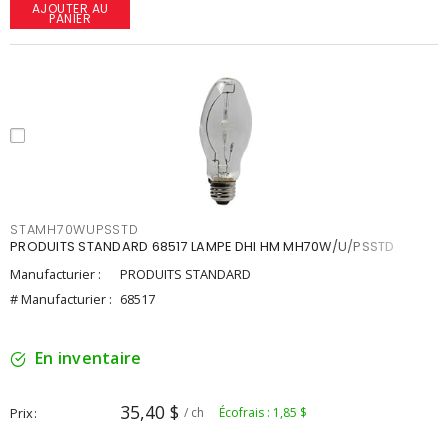
AJOUTER AU
PANIER
STAMH70WUPSSTD
PRODUITS STANDARD 68517 LAMPE DHI HM MH70W/U/PSSTD
Manufacturier :
PRODUITS STANDARD
# Manufacturier :
68517
En inventaire
35,40 $
Prix
/ ch
Écofrais : 1,85 $