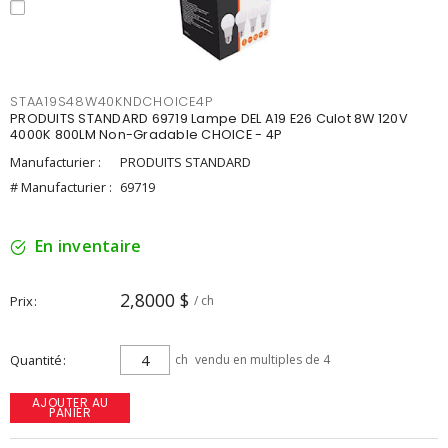
STAA19S48W40KNDCHOICE4P
PRODUITS STANDARD 69719 Lampe DEL A19 E26 Culot 8W 120V
4000K 800LM Non-Gradable CHOICE - 4P
Manufacturier :
PRODUITS STANDARD
# Manufacturier :
69719
En inventaire
2,8000 $
Prix
/ ch
Quantité
ch
vendu en multiples de 4
AJOUTER AU
PANIER