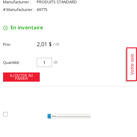
Manufacturier :
PRODUITS STANDARD
# Manufacturier :
69775
En inventaire
2,01 $
Prix
/ ch
Votre avis
Quantité
ch
AJOUTER AU
PANIER