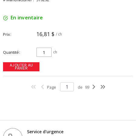
En inventaire
16,81 $
Prix
/ ch
Quantité
ch
AJOUTER AU
PANIER
Page
de
99
Service d'urgence