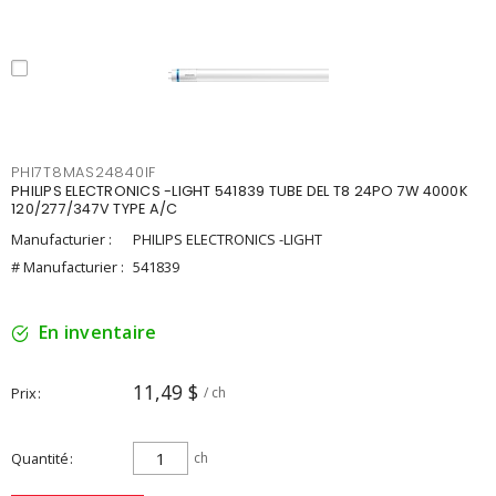
PHI7T8MAS24840IF
PHILIPS ELECTRONICS -LIGHT 541839 TUBE DEL T8 24PO 7W 4000K
120/277/347V TYPE A/C
Manufacturier :
PHILIPS ELECTRONICS -LIGHT
# Manufacturier :
541839
En inventaire
11,49 $
Prix
/ ch
Quantité
ch