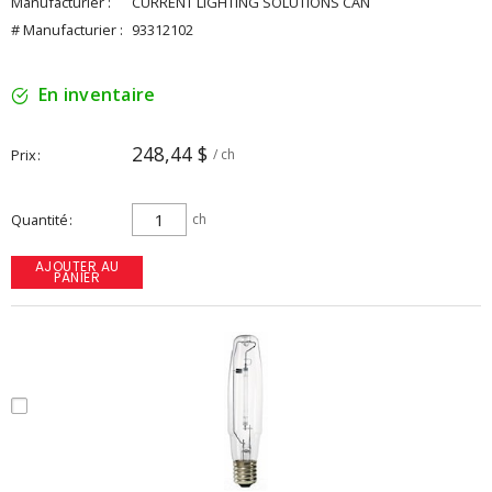
Manufacturier :
CURRENT LIGHTING SOLUTIONS CAN
# Manufacturier :
93312102
En inventaire
248,44 $
Prix
/ ch
Quantité
ch
AJOUTER AU
PANIER