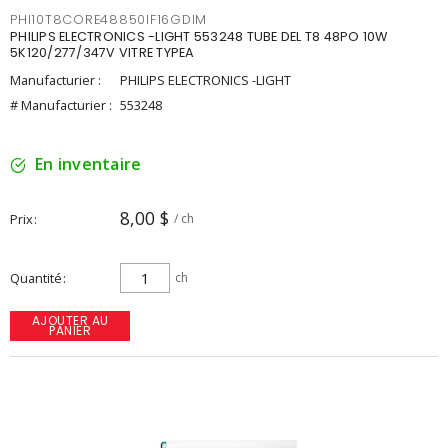
PHI10T8CORE48850IF16GDIM
PHILIPS ELECTRONICS -LIGHT 553248 TUBE DEL T8 48PO 10W
5K120/277/347V VITRE TYPEA
Manufacturier :
PHILIPS ELECTRONICS -LIGHT
# Manufacturier :
553248
En inventaire
8,00 $
Prix
/ ch
Quantité
ch
AJOUTER AU
PANIER