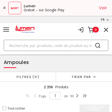
Lumen
Voir
Gratuit – sur Google Play
FR
0
PRODUITS
éclairage
Ampoules
FILTRES
0
TRIER PAR
2 356
Produits
Page
de
99
AJOUTER AU
Tout cocher
PANIER