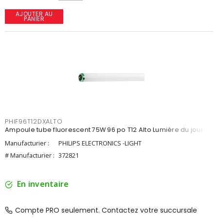
AJOUTER AU
PANIER
PHIF96T12DXALTO
Ampoule tube fluorescent 75W 96 po T12 Alto Lumière du jour
Manufacturier :
PHILIPS ELECTRONICS -LIGHT
# Manufacturier :
372821
En inventaire
Compte PRO seulement. Contactez votre succursale