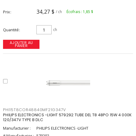
34,27 $
Prix
/ ch
Écofrais : 1,85 $
Quantité
ch
AJOUTER AU
PANIER
PHI15T8COR48840MF21G347V
PHILIPS ELECTRONICS -LIGHT 579292 TUBE DEL T8 48PO 15W 4 000K
120/347V TYPE B DLC
Manufacturier :
PHILIPS ELECTRONICS -LIGHT
# Manufacturier :
579292