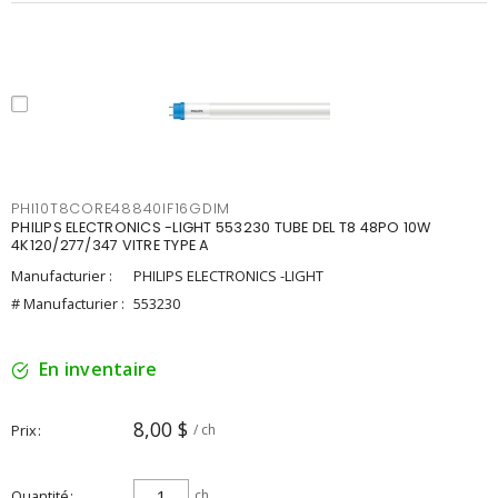
PHI10T8CORE48840IF16GDIM
PHILIPS ELECTRONICS -LIGHT 553230 TUBE DEL T8 48PO 10W
4K120/277/347 VITRE TYPE A
Manufacturier :
PHILIPS ELECTRONICS -LIGHT
# Manufacturier :
553230
En inventaire
8,00 $
Prix
/ ch
Quantité
ch