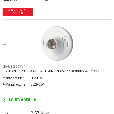
AJOUTER AU
PANIER
LEV8829CW4
LEVITON 8829-CW4 PORCELAINE PLAST 660W600V 4-1/2PO
Manufacturier :
LEVITON
# Manufacturier :
8829-CW4
En inventaire
2,57 $
Prix
/ ch