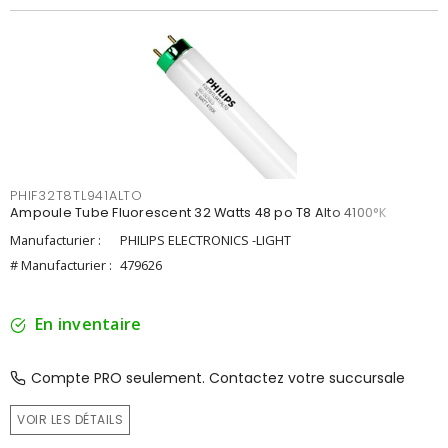
PHIF32T8TL941ALTO
Ampoule Tube Fluorescent 32 Watts 48 po T8 Alto 4100°K
Manufacturier :
PHILIPS ELECTRONICS -LIGHT
# Manufacturier :
479626
En inventaire
Compte PRO seulement. Contactez votre succursale
VOIR LES DÉTAILS