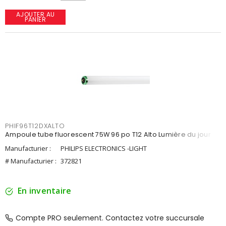
AJOUTER AU
PANIER
PHIF96T12DXALTO
Ampoule tube fluorescent 75W 96 po T12 Alto Lumière du jour
Manufacturier :
PHILIPS ELECTRONICS -LIGHT
# Manufacturier :
372821
En inventaire
Compte PRO seulement. Contactez votre succursale