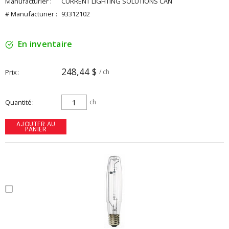
Manufacturier :
CURRENT LIGHTING SOLUTIONS CAN
# Manufacturier :
93312102
En inventaire
248,44 $
Prix
/ ch
Quantité
ch
AJOUTER AU
PANIER