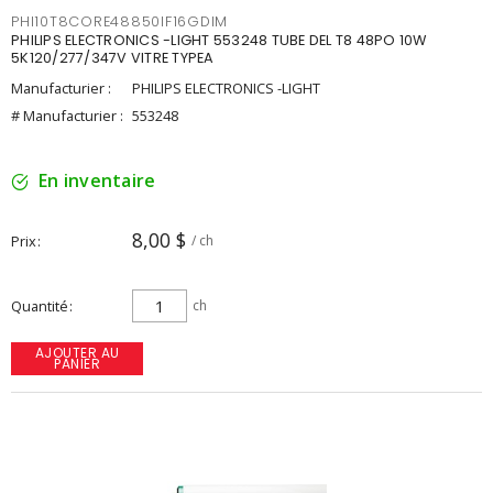
PHI10T8CORE48850IF16GDIM
PHILIPS ELECTRONICS -LIGHT 553248 TUBE DEL T8 48PO 10W
5K120/277/347V VITRE TYPEA
Manufacturier :
PHILIPS ELECTRONICS -LIGHT
# Manufacturier :
553248
En inventaire
8,00 $
Prix
/ ch
Quantité
ch
AJOUTER AU
PANIER