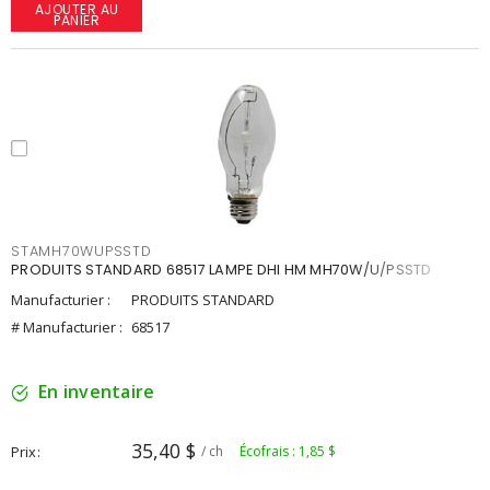
AJOUTER AU
PANIER
STAMH70WUPSSTD
PRODUITS STANDARD 68517 LAMPE DHI HM MH70W/U/PSSTD
Manufacturier :
PRODUITS STANDARD
# Manufacturier :
68517
En inventaire
35,40 $
Prix
/ ch
Écofrais : 1,85 $