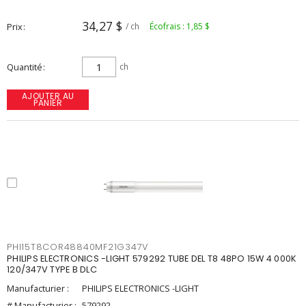
34,27 $
Prix
/ ch
Écofrais : 1,85 $
Quantité
ch
AJOUTER AU
PANIER
PHI15T8COR48840MF21G347V
PHILIPS ELECTRONICS -LIGHT 579292 TUBE DEL T8 48PO 15W 4 000K
120/347V TYPE B DLC
Manufacturier :
PHILIPS ELECTRONICS -LIGHT
# Manufacturier :
579292