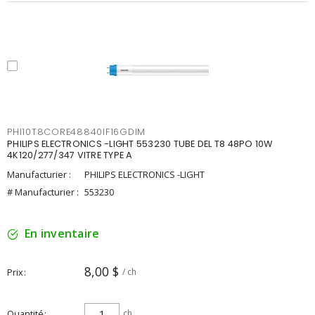
PHI10T8CORE48840IF16GDIM
PHILIPS ELECTRONICS -LIGHT 553230 TUBE DEL T8 48PO 10W
4K120/277/347 VITRE TYPE A
Manufacturier :
PHILIPS ELECTRONICS -LIGHT
# Manufacturier :
553230
En inventaire
8,00 $
Prix
/ ch
Quantité
ch