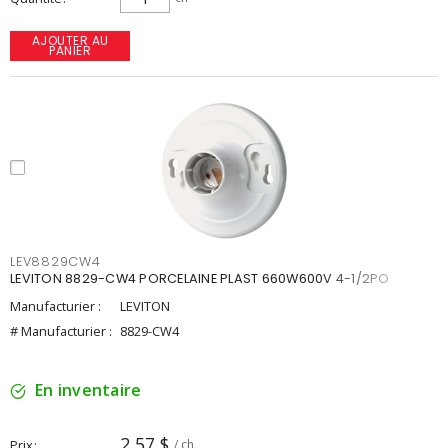
AJOUTER AU
PANIER
LEV8829CW4
LEVITON 8829-CW4 PORCELAINE PLAST 660W600V 4-1/2PO
Manufacturier :
LEVITON
# Manufacturier :
8829-CW4
En inventaire
2,57 $
Prix
/ ch