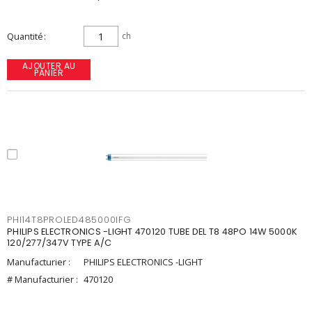
Quantité
ch
AJOUTER AU
PANIER
PHI14T8PROLED485000IFG
PHILIPS ELECTRONICS -LIGHT 470120 TUBE DEL T8 48PO 14W 5000K
120/277/347V TYPE A/C
Manufacturier :
PHILIPS ELECTRONICS -LIGHT
# Manufacturier :
470120