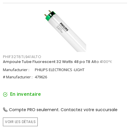
PHIF32T8TL941ALTO
Ampoule Tube Fluorescent 32 Watts 48 po T8 Alto 4100°K
Manufacturier :
PHILIPS ELECTRONICS -LIGHT
# Manufacturier :
479626
En inventaire
Compte PRO seulement. Contactez votre succursale
VOIR LES DÉTAILS