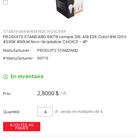
STAA19S48W40KNDCHOICE4P
PRODUITS STANDARD 69719 Lampe DEL A19 E26 Culot 8W 120V
4000K 800LM Non-Gradable CHOICE - 4P
Manufacturier :
PRODUITS STANDARD
# Manufacturier :
69719
En inventaire
2,8000 $
Prix
/ ch
Quantité
ch
vendu en multiples de 4
AJOUTER AU
PANIER