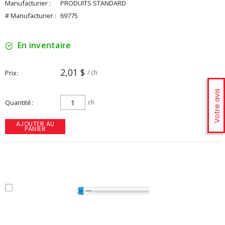
Manufacturier :
PRODUITS STANDARD
# Manufacturier :
69775
En inventaire
2,01 $
Prix
/ ch
Votre avis
Quantité
ch
AJOUTER AU
PANIER