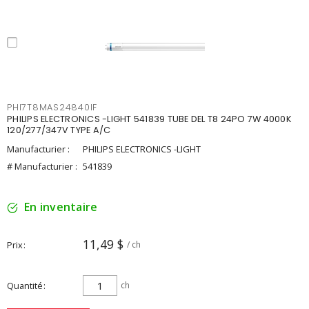
PHI7T8MAS24840IF
PHILIPS ELECTRONICS -LIGHT 541839 TUBE DEL T8 24PO 7W 4000K
120/277/347V TYPE A/C
Manufacturier :
PHILIPS ELECTRONICS -LIGHT
# Manufacturier :
541839
En inventaire
11,49 $
Prix
/ ch
Quantité
ch