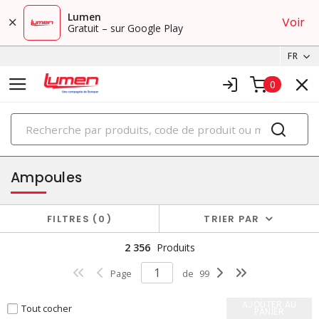
Lumen
Voir
Gratuit – sur Google Play
FR
0
PRODUITS
éclairage
Ampoules
FILTRES
0
TRIER PAR
2 356
Produits
Page
de
99
AJOUTER AU
Tout cocher
PANIER