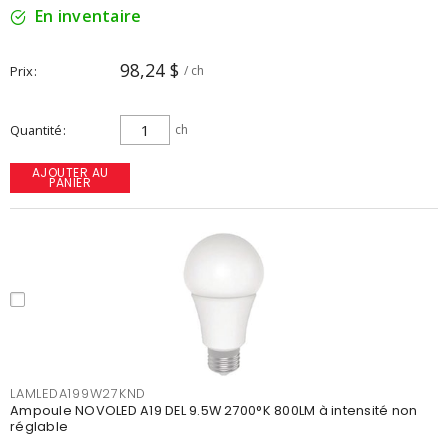
En inventaire
98,24 $
Prix
/ ch
Quantité
ch
AJOUTER AU
PANIER
LAMLEDA199W27KND
Ampoule NOVOLED A19 DEL 9.5W 2700°K 800LM à intensité non
réglable