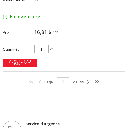
En inventaire
16,81 $
Prix
/ ch
Quantité
ch
AJOUTER AU
PANIER
Page
de
99
Service d'urgence