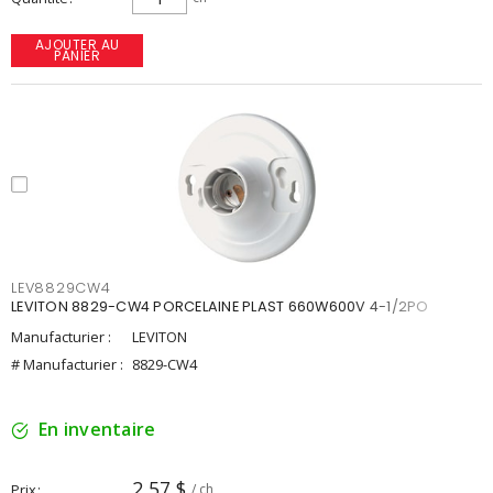
AJOUTER AU
PANIER
LEV8829CW4
LEVITON 8829-CW4 PORCELAINE PLAST 660W600V 4-1/2PO
Manufacturier :
LEVITON
# Manufacturier :
8829-CW4
En inventaire
2,57 $
Prix
/ ch