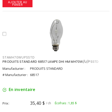
AJOUTER AU
PANIER
STAMH70WUPSSTD
PRODUITS STANDARD 68517 LAMPE DHI HM MH70W/U/PSSTD
Manufacturier :
PRODUITS STANDARD
# Manufacturier :
68517
En inventaire
35,40 $
Prix
/ ch
Écofrais : 1,85 $