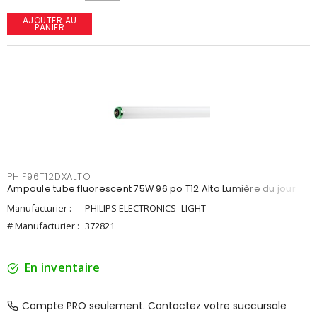
AJOUTER AU
PANIER
PHIF96T12DXALTO
Ampoule tube fluorescent 75W 96 po T12 Alto Lumière du jour
Manufacturier :
PHILIPS ELECTRONICS -LIGHT
# Manufacturier :
372821
En inventaire
Compte PRO seulement. Contactez votre succursale