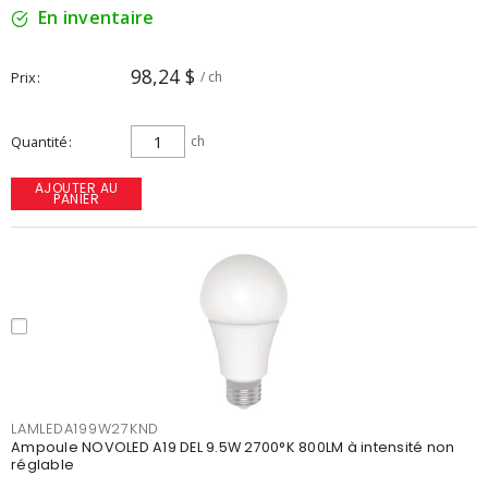
En inventaire
98,24 $
Prix
/ ch
Quantité
ch
AJOUTER AU
PANIER
LAMLEDA199W27KND
Ampoule NOVOLED A19 DEL 9.5W 2700°K 800LM à intensité non
réglable