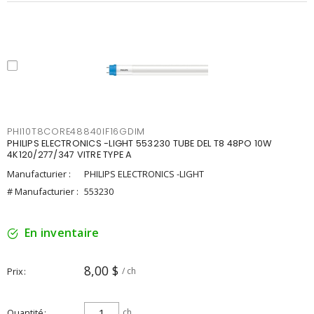
PHI10T8CORE48840IF16GDIM
PHILIPS ELECTRONICS -LIGHT 553230 TUBE DEL T8 48PO 10W
4K120/277/347 VITRE TYPE A
Manufacturier :
PHILIPS ELECTRONICS -LIGHT
# Manufacturier :
553230
En inventaire
8,00 $
Prix
/ ch
Quantité
ch