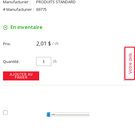
Manufacturier :
PRODUITS STANDARD
# Manufacturier :
69775
En inventaire
2,01 $
Prix
/ ch
Votre avis
Quantité
ch
AJOUTER AU
PANIER