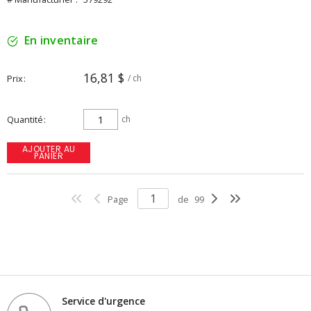
En inventaire
16,81 $
Prix
/ ch
Quantité
ch
AJOUTER AU
PANIER
Page
de
99
Service d'urgence