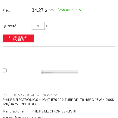
34,27 $
Prix
/ ch
Écofrais : 1,85 $
Quantité
ch
AJOUTER AU
PANIER
PHI15T8COR48840MF21G347V
PHILIPS ELECTRONICS -LIGHT 579292 TUBE DEL T8 48PO 15W 4 000K
120/347V TYPE B DLC
Manufacturier :
PHILIPS ELECTRONICS -LIGHT
# Manufacturier :
579292