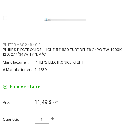
PHI7T8MAS24840IF
PHILIPS ELECTRONICS -LIGHT 541839 TUBE DEL T8 24PO 7W 4000K
120/277/347V TYPE A/C
Manufacturier :
PHILIPS ELECTRONICS -LIGHT
# Manufacturier :
541839
En inventaire
11,49 $
Prix
/ ch
Quantité
ch