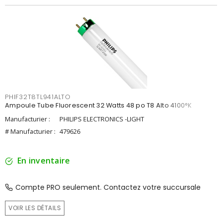
PHIF32T8TL941ALTO
Ampoule Tube Fluorescent 32 Watts 48 po T8 Alto 4100°K
Manufacturier :
PHILIPS ELECTRONICS -LIGHT
# Manufacturier :
479626
En inventaire
Compte PRO seulement. Contactez votre succursale
VOIR LES DÉTAILS