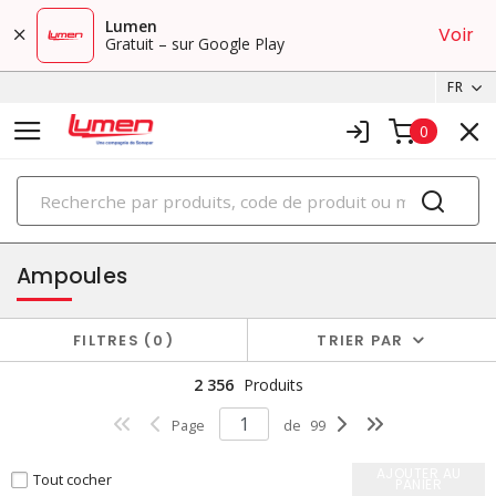
Lumen
Voir
Gratuit – sur Google Play
FR
0
PRODUITS
éclairage
Ampoules
FILTRES
0
TRIER PAR
2 356
Produits
Page
de
99
AJOUTER AU
Tout cocher
PANIER