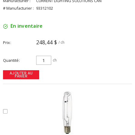
Manufacturier :
CURRENT LIGHTING SOLUTIONS CAN
# Manufacturier :
93312102
En inventaire
248,44 $
Prix
/ ch
Quantité
ch
AJOUTER AU
PANIER