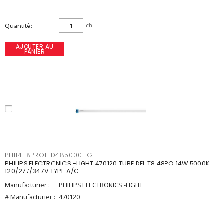
Quantité
ch
AJOUTER AU
PANIER
PHI14T8PROLED485000IFG
PHILIPS ELECTRONICS -LIGHT 470120 TUBE DEL T8 48PO 14W 5000K
120/277/347V TYPE A/C
Manufacturier :
PHILIPS ELECTRONICS -LIGHT
# Manufacturier :
470120