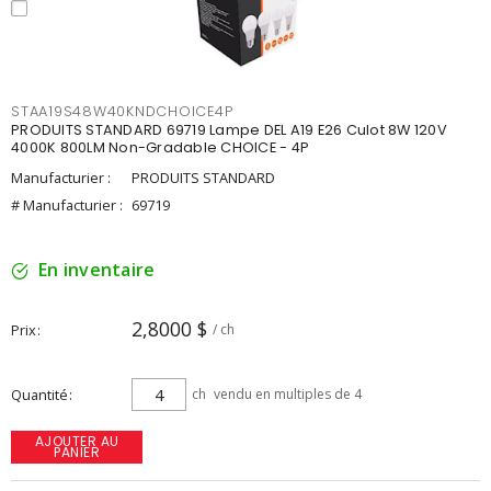
STAA19S48W40KNDCHOICE4P
PRODUITS STANDARD 69719 Lampe DEL A19 E26 Culot 8W 120V
4000K 800LM Non-Gradable CHOICE - 4P
Manufacturier :
PRODUITS STANDARD
# Manufacturier :
69719
En inventaire
2,8000 $
Prix
/ ch
Quantité
ch
vendu en multiples de 4
AJOUTER AU
PANIER