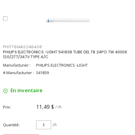
PHI7T8MAS24840IF
PHILIPS ELECTRONICS -LIGHT 541839 TUBE DEL T8 24PO 7W 4000K
120/277/347V TYPE A/C
Manufacturier :
PHILIPS ELECTRONICS -LIGHT
# Manufacturier :
541839
En inventaire
11,49 $
Prix
/ ch
Quantité
ch