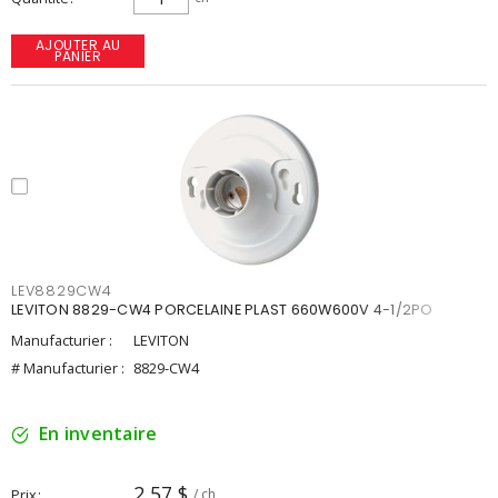
AJOUTER AU
PANIER
LEV8829CW4
LEVITON 8829-CW4 PORCELAINE PLAST 660W600V 4-1/2PO
Manufacturier :
LEVITON
# Manufacturier :
8829-CW4
En inventaire
2,57 $
Prix
/ ch