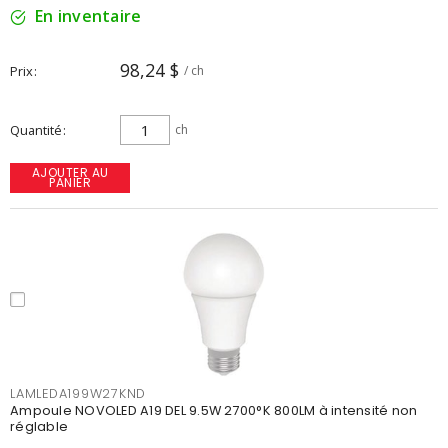
En inventaire
98,24 $
Prix
/ ch
Quantité
ch
AJOUTER AU
PANIER
LAMLEDA199W27KND
Ampoule NOVOLED A19 DEL 9.5W 2700°K 800LM à intensité non
réglable