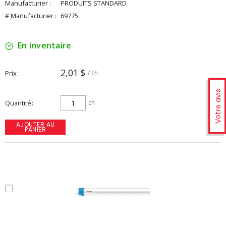
Manufacturier :
PRODUITS STANDARD
# Manufacturier :
69775
En inventaire
2,01 $
Prix
/ ch
Votre avis
Quantité
ch
AJOUTER AU
PANIER