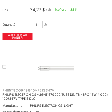
34,27 $
Prix
/ ch
Écofrais : 1,85 $
Quantité
ch
AJOUTER AU
PANIER
PHI15T8COR48840MF21G347V
PHILIPS ELECTRONICS -LIGHT 579292 TUBE DEL T8 48PO 15W 4 000K
120/347V TYPE B DLC
Manufacturier :
PHILIPS ELECTRONICS -LIGHT
# Manufacturier :
579292