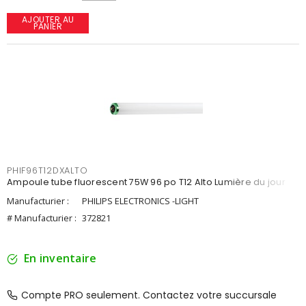
AJOUTER AU
PANIER
PHIF96T12DXALTO
Ampoule tube fluorescent 75W 96 po T12 Alto Lumière du jour
Manufacturier :
PHILIPS ELECTRONICS -LIGHT
# Manufacturier :
372821
En inventaire
Compte PRO seulement. Contactez votre succursale