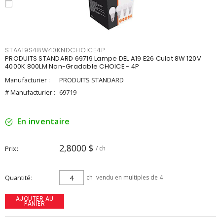
STAA19S48W40KNDCHOICE4P
PRODUITS STANDARD 69719 Lampe DEL A19 E26 Culot 8W 120V
4000K 800LM Non-Gradable CHOICE - 4P
Manufacturier :
PRODUITS STANDARD
# Manufacturier :
69719
En inventaire
2,8000 $
Prix
/ ch
Quantité
ch
vendu en multiples de 4
AJOUTER AU
PANIER