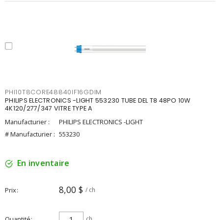
PHI10T8CORE48840IF16GDIM
PHILIPS ELECTRONICS -LIGHT 553230 TUBE DEL T8 48PO 10W
4K120/277/347 VITRE TYPE A
Manufacturier :
PHILIPS ELECTRONICS -LIGHT
# Manufacturier :
553230
En inventaire
8,00 $
Prix
/ ch
Quantité
ch