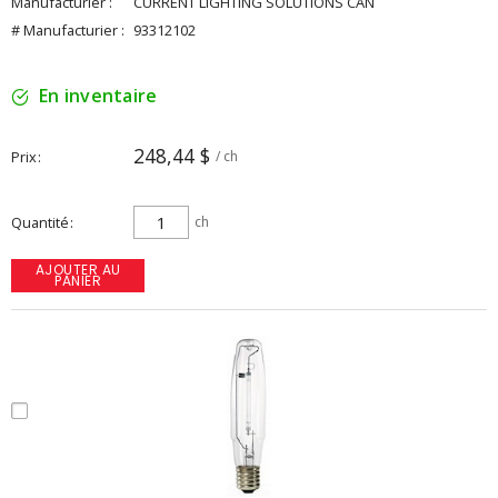
Manufacturier :
CURRENT LIGHTING SOLUTIONS CAN
# Manufacturier :
93312102
En inventaire
248,44 $
Prix
/ ch
Quantité
ch
AJOUTER AU
PANIER