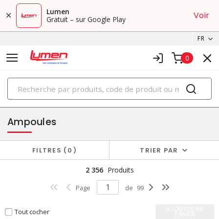
Lumen
Voir
Gratuit – sur Google Play
FR
0
PRODUITS
éclairage
Ampoules
FILTRES
0
TRIER PAR
2 356
Produits
Page
de
99
AJOUTER AU
Tout cocher
PANIER