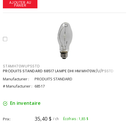
AJOUTER AU
PANIER
STAMH70WUPSSTD
PRODUITS STANDARD 68517 LAMPE DHI HM MH70W/U/PSSTD
Manufacturier :
PRODUITS STANDARD
# Manufacturier :
68517
En inventaire
35,40 $
Prix
/ ch
Écofrais : 1,85 $