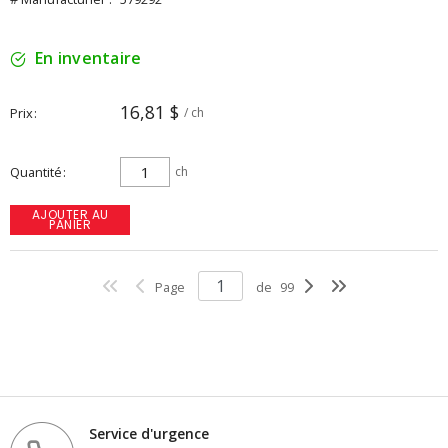
En inventaire
16,81 $
Prix
/ ch
Quantité
ch
AJOUTER AU
PANIER
Page
de
99
Service d'urgence