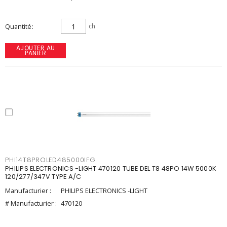
Quantité
ch
AJOUTER AU
PANIER
PHI14T8PROLED485000IFG
PHILIPS ELECTRONICS -LIGHT 470120 TUBE DEL T8 48PO 14W 5000K
120/277/347V TYPE A/C
Manufacturier :
PHILIPS ELECTRONICS -LIGHT
# Manufacturier :
470120