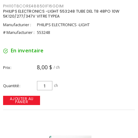
PHI10T8CORE48850IF16GDIM
PHILIPS ELECTRONICS -LIGHT 553248 TUBE DEL T8 48PO 10W
5K120/277/347V VITRE TYPEA
Manufacturier :
PHILIPS ELECTRONICS -LIGHT
# Manufacturier :
553248
En inventaire
8,00 $
Prix
/ ch
Quantité
ch
AJOUTER AU
PANIER