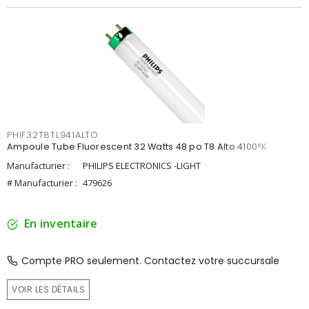
PHIF32T8TL941ALTO
Ampoule Tube Fluorescent 32 Watts 48 po T8 Alto 4100°K
Manufacturier :
PHILIPS ELECTRONICS -LIGHT
# Manufacturier :
479626
En inventaire
Compte PRO seulement. Contactez votre succursale
VOIR LES DÉTAILS