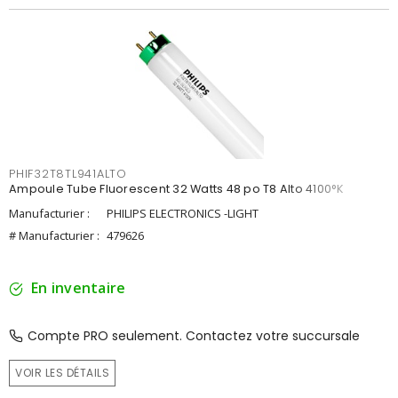
PHIF32T8TL941ALTO
Ampoule Tube Fluorescent 32 Watts 48 po T8 Alto 4100°K
Manufacturier :
PHILIPS ELECTRONICS -LIGHT
# Manufacturier :
479626
En inventaire
Compte PRO seulement. Contactez votre succursale
VOIR LES DÉTAILS