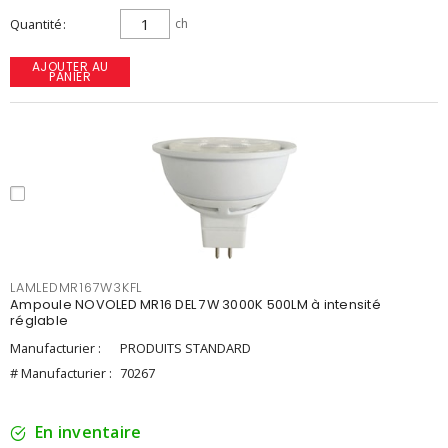
Quantité
ch
AJOUTER AU
PANIER
LAMLEDMR167W3KFL
Ampoule NOVOLED MR16 DEL 7W 3000K 500LM à intensité
réglable
Manufacturier :
PRODUITS STANDARD
# Manufacturier :
70267
En inventaire