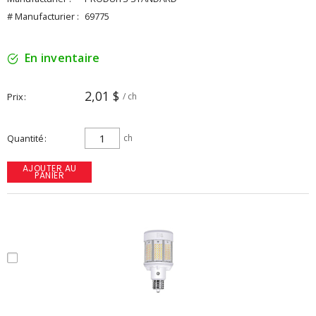
# Manufacturier :
69775
En inventaire
2,01 $
Prix
/ ch
Quantité
ch
AJOUTER AU
PANIER