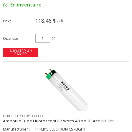
En inventaire
118,46 $
Prix
/ ch
Quantité
ch
AJOUTER AU
PANIER
PHIF32T8TL950ALTO
Ampoule Tube Fluorescent 32 Watts 48 po T8 Alto 5000°K
Manufacturier :
PHILIPS ELECTRONICS -LIGHT