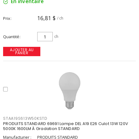
En inventaire
16,81 $
Prix
/ ch
Quantité
ch
AJOUTER AU
PANIER
STAA19S613W50KSTD
PRODUITS STANDARD 69691 Lampe DEL A19 E26 Culot 13W 120V
5000K 1600LM À Gradation STANDARD
Manufacturier :
PRODUITS STANDARD