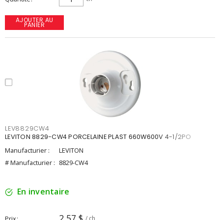
AJOUTER AU
PANIER
LEV8829CW4
LEVITON 8829-CW4 PORCELAINE PLAST 660W600V 4-1/2PO
Manufacturier :
LEVITON
# Manufacturier :
8829-CW4
En inventaire
2,57 $
Prix
/ ch