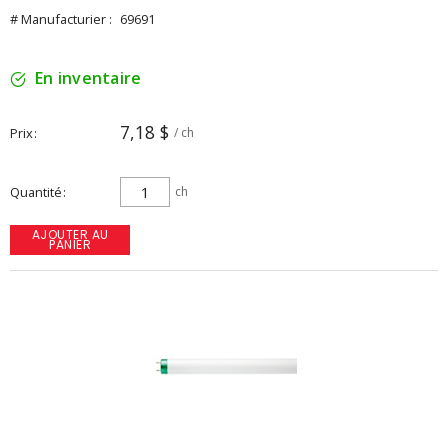
# Manufacturier :
69691
En inventaire
7,18 $
Prix
/ ch
Quantité
ch
AJOUTER AU
PANIER