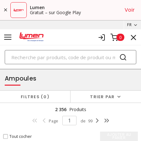
Lumen
Voir
Gratuit – sur Google Play
FR
0
PRODUITS
éclairage
Ampoules
FILTRES
0
TRIER PAR
2 356
Produits
Page
de
99
AJOUTER AU
Tout cocher
PANIER