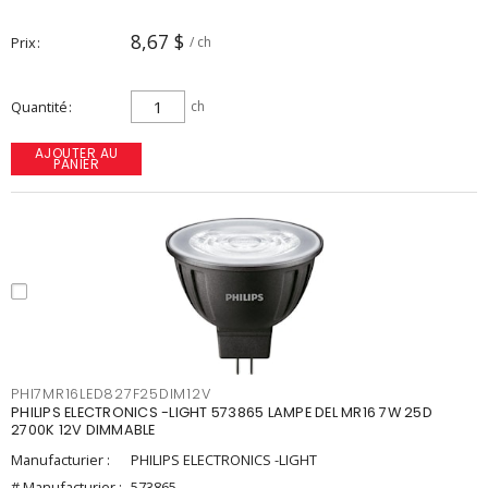
8,67 $
Prix
/ ch
Quantité
ch
AJOUTER AU
PANIER
PHI7MR16LED827F25DIM12V
PHILIPS ELECTRONICS -LIGHT 573865 LAMPE DEL MR16 7W 25D
2700K 12V DIMMABLE
Manufacturier :
PHILIPS ELECTRONICS -LIGHT
# Manufacturier :
573865