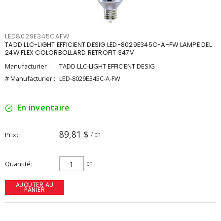
LED8029E345CAFW
TADD LLC-LIGHT EFFICIENT DESIG LED-8029E345C-A-FW LAMPE DEL
24W FLEX COLORBOLLARD RETROFIT 347V
Manufacturier :
TADD LLC-LIGHT EFFICIENT DESIG
# Manufacturier :
LED-8029E345C-A-FW
En inventaire
89,81 $
Prix
/ ch
Quantité
ch
AJOUTER AU
PANIER