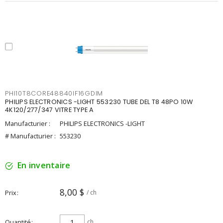
PHI10T8CORE48840IF16GDIM
PHILIPS ELECTRONICS -LIGHT 553230 TUBE DEL T8 48PO 10W
4K120/277/347 VITRE TYPE A
Manufacturier :
PHILIPS ELECTRONICS -LIGHT
# Manufacturier :
553230
En inventaire
8,00 $
Prix
/ ch
Quantité
ch