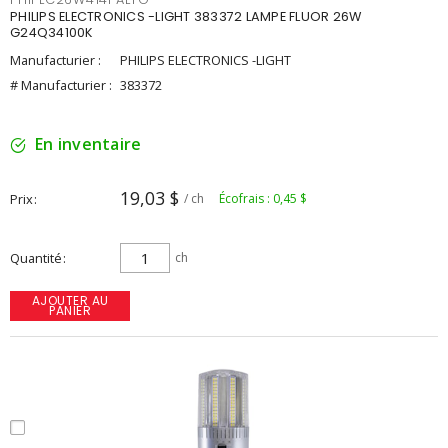
PHILIPS ELECTRONICS -LIGHT 383372 LAMPE FLUOR 26W
G24Q34100K
Manufacturier :
PHILIPS ELECTRONICS -LIGHT
# Manufacturier :
383372
En inventaire
19,03 $
Prix
/ ch
Écofrais : 0,45 $
Quantité
ch
AJOUTER AU
PANIER