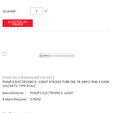
Quantité
ch
AJOUTER AU
PANIER
PHI15T8COR48840MF21G347V
PHILIPS ELECTRONICS -LIGHT 579292 TUBE DEL T8 48PO 15W 4 000K
120/347V TYPE B DLC
Manufacturier :
PHILIPS ELECTRONICS -LIGHT
# Manufacturier :
579292