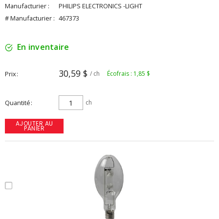
Manufacturier :
PHILIPS ELECTRONICS -LIGHT
# Manufacturier :
467373
En inventaire
30,59 $
Prix
/ ch
Écofrais : 1,85 $
Quantité
ch
AJOUTER AU
PANIER