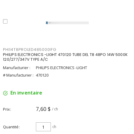
PHI14T8PROLED485000IFG
PHILIPS ELECTRONICS -LIGHT 470120 TUBE DEL T8 48PO 14W 5000K
120/277/347V TYPE A/C
Manufacturier :
PHILIPS ELECTRONICS -LIGHT
# Manufacturier :
470120
En inventaire
7,60 $
Prix
/ ch
Quantité
ch