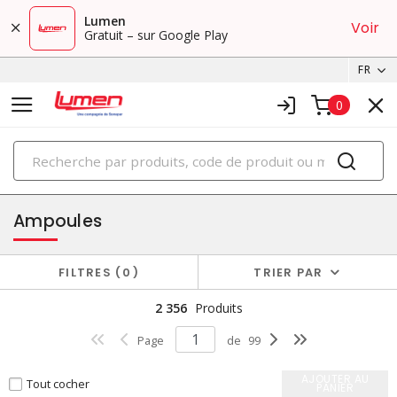
Lumen
Voir
Gratuit – sur Google Play
FR
0
PRODUITS
éclairage
Ampoules
FILTRES
0
TRIER PAR
2 356
Produits
Page
de
99
AJOUTER AU
Tout cocher
PANIER