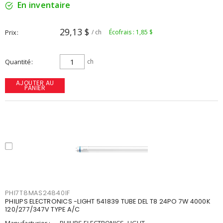
En inventaire
29,13 $
Prix
/ ch
Écofrais : 1,85 $
Quantité
ch
AJOUTER AU
PANIER
PHI7T8MAS24840IF
PHILIPS ELECTRONICS -LIGHT 541839 TUBE DEL T8 24PO 7W 4000K
120/277/347V TYPE A/C