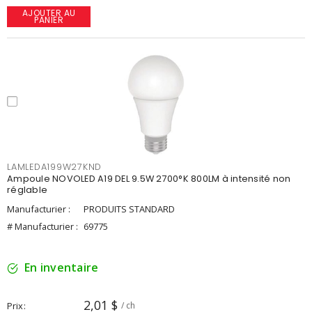
AJOUTER AU
PANIER
LAMLEDA199W27KND
Ampoule NOVOLED A19 DEL 9.5W 2700°K 800LM à intensité non
réglable
Manufacturier :
PRODUITS STANDARD
# Manufacturier :
69775
En inventaire
2,01 $
Prix
/ ch