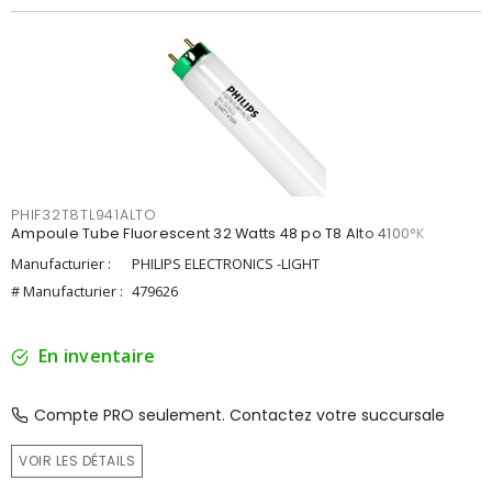
PHIF32T8TL941ALTO
Ampoule Tube Fluorescent 32 Watts 48 po T8 Alto 4100°K
Manufacturier :
PHILIPS ELECTRONICS -LIGHT
# Manufacturier :
479626
En inventaire
Compte PRO seulement. Contactez votre succursale
VOIR LES DÉTAILS