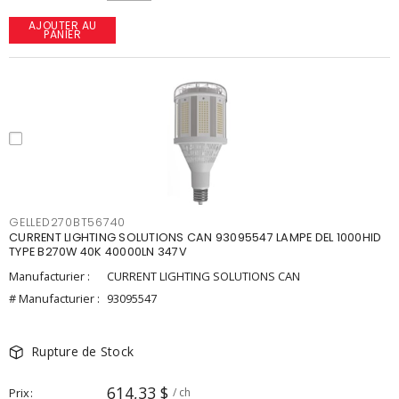
AJOUTER AU
PANIER
GELLED270BT56740
CURRENT LIGHTING SOLUTIONS CAN 93095547 LAMPE DEL 1000HID
TYPE B270W 40K 40000LN 347V
Manufacturier :
CURRENT LIGHTING SOLUTIONS CAN
# Manufacturier :
93095547
Rupture de Stock
614,33 $
Prix
/ ch