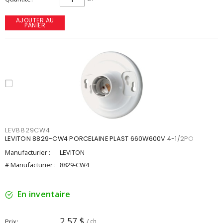
AJOUTER AU
PANIER
LEV8829CW4
LEVITON 8829-CW4 PORCELAINE PLAST 660W600V 4-1/2PO
Manufacturier :
LEVITON
# Manufacturier :
8829-CW4
En inventaire
2,57 $
Prix
/ ch