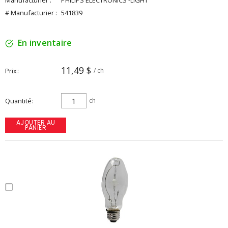
Manufacturier :
PHILIPS ELECTRONICS -LIGHT
# Manufacturier :
541839
En inventaire
11,49 $
Prix
/ ch
Quantité
ch
AJOUTER AU
PANIER