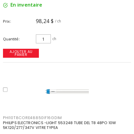
En inventaire
98,24 $
Prix
/ ch
Quantité
ch
AJOUTER AU
PANIER
PHI10T8CORE48850IF16GDIM
PHILIPS ELECTRONICS -LIGHT 553248 TUBE DEL T8 48PO 10W
5K120/277/347V VITRE TYPEA