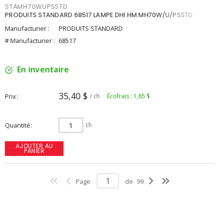
STAMH70WUPSSTD
PRODUITS STANDARD 68517 LAMPE DHI HM MH70W/U/PSSTD
Manufacturier :
PRODUITS STANDARD
# Manufacturier :
68517
En inventaire
35,40 $
Prix
/ ch
Écofrais : 1,85 $
Quantité
ch
AJOUTER AU
PANIER
Page
de
99