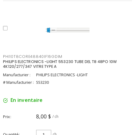
PHI10T8CORE48840IF16GDIM
PHILIPS ELECTRONICS -LIGHT 553230 TUBE DEL T8 48PO 10W
4K120/277/347 VITRE TYPE A
Manufacturier :
PHILIPS ELECTRONICS -LIGHT
# Manufacturier :
553230
En inventaire
8,00 $
Prix
/ ch
Quantité
ch