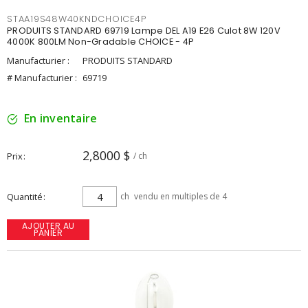
STAA19S48W40KNDCHOICE4P
PRODUITS STANDARD 69719 Lampe DEL A19 E26 Culot 8W 120V
4000K 800LM Non-Gradable CHOICE - 4P
Manufacturier :
PRODUITS STANDARD
# Manufacturier :
69719
En inventaire
2,8000 $
Prix
/ ch
Quantité
ch
vendu en multiples de 4
AJOUTER AU
PANIER