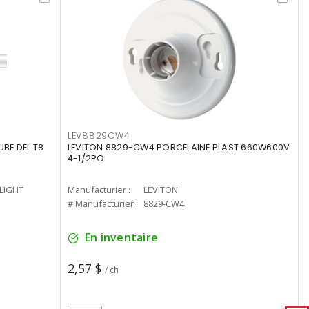
LEV8829CW4
UBE DEL T8
LEVITON 8829-CW4 PORCELAINE PLAST 660W600V
4-1/2PO
-LIGHT
Manufacturier :
LEVITON
# Manufacturier :
8829-CW4
En inventaire
2,57 $
/ ch