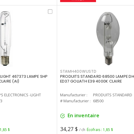
STAMH400WUSTD
-LIGHT 467373 LAMPE SHP
PRODUITS STANDARD 68500 LAMPE DH
LAIRE (AI)
ED37 GOLIATH E39 4000K CLAIRE
PS ELECTRONICS -LIGHT
Manufacturier :
PRODUITS STANDARD
73
# Manufacturier :
68500
En inventaire
34,27 $
 1,85 $
/ ch
Écofrais : 1,85 $