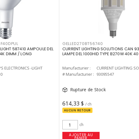
F40DPUL
GELLED270BT56740
-LIGHT 587410 AMPOULE DEL
CURRENT LIGHTING SOLUTIONS CAN 9
 4K DIMM / LONG
LAMPE DEL 1000HID TYPE B270W 40K 4
PS ELECTRONICS -LIGHT
Manufacturier :
10
# Manufacturier :
93095547
Rupture de Stock
614,33 $
/ ch
AUCUN RETOUR
ch
AJOUTER AU
PANIER