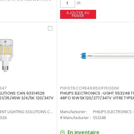
ch
AJOUTER AU
PANIER
347
PHI10T8CORE48850IF16GDIM
LUTIONS CAN 93314526
PHILIPS ELECTRONICS -LIGHT 553248 T
7 21/35/45W 3/4/5K 120/347V
48PO 10W 5K120/277/347V VITRE TYPE
CURRENT LIGHTING SOLUTIONS CAN
Manufacturier :
PHILIPS ELECTRONICS 
4526
# Manufacturier :
553248
En inventaire