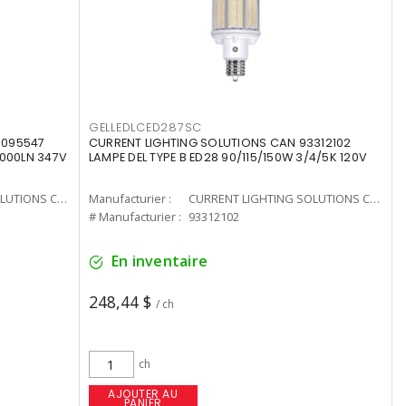
GELLEDLCED287SC
3095547
CURRENT LIGHTING SOLUTIONS CAN 93312102
0000LN 347V
LAMPE DEL TYPE B ED28 90/115/150W 3/4/5K 120V
CURRENT LIGHTING SOLUTIONS CAN
Manufacturier :
CURRENT LIGHTING SOLUTIONS CAN
# Manufacturier :
93312102
En inventaire
248,44 $
/ ch
ch
AJOUTER AU
PANIER