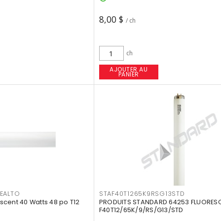
8,00 $
/ ch
ch
AJOUTER AU
PANIER
EALTO
STAF40T1265K9RSG13STD
cent 40 Watts 48 po T12
PRODUITS STANDARD 64253 FLUORES
F40T12/65K/9/RS/G13/STD