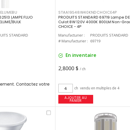
3ELUMEBU
STAA19S48W40KNDCHOICE4P
2513 LAMPE FLUO
PRODUITS STANDARD 69719 Lampe DEL
ELUME/BULK
Culot 8W 120V 4000K 800LM Non-Gra
CHOICE - 4P
UITS STANDARD
Manufacturier :
PRODUITS STANDARD
3
# Manufacturier :
69719
En inventaire
2,8000 $
/ ch
ement. Contactez votre
ch
vendu en multiples de 4
AJOUTER AU
PANIER