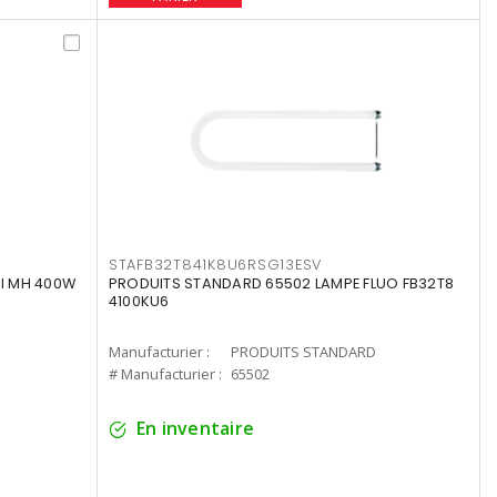
STAFB32T841K8U6RSG13ESV
I MH 400W
PRODUITS STANDARD 65502 LAMPE FLUO FB32T8
4100KU6
Manufacturier :
PRODUITS STANDARD
# Manufacturier :
65502
En inventaire