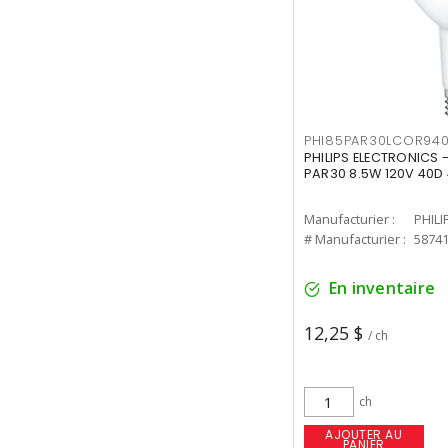
PHI85PAR30LCOR940
PHILIPS ELECTRONICS 
PAR30 8.5W 120V 40D
Manufacturier :
PHILI
# Manufacturier :
5874
En inventaire
12,25 $
/ ch
ch
AJOUTER AU
PANIER