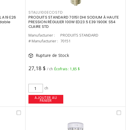
STALU100ECOSTD
 A19 E26
PRODUITS STANDARD 70151 DHI SODIUM À HAUTE
dable
PRESSION RÉGULIER 100W ED23.5 E39 1900K S54
CLAIRE STD
Manufacturier :
PRODUITS STANDARD
# Manufacturier :
70151
Rupture de Stock
27,18 $
/ ch
Écofrais : 1,85 $
ch
AJOUTER AU
PANIER