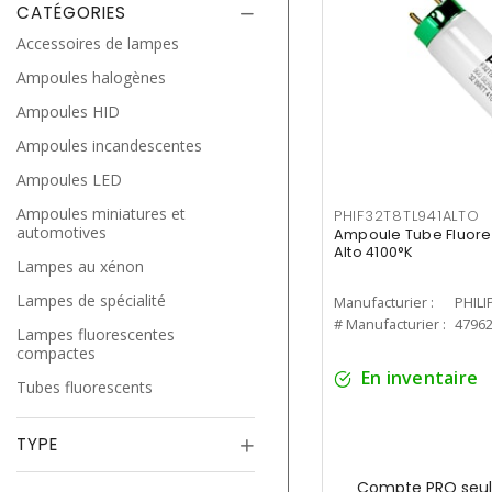
CATÉGORIES
Accessoires de lampes
Ampoules halogènes
Ampoules HID
Ampoules incandescentes
Ampoules LED
Ampoules miniatures et
PHIF32T8TL941ALTO
automotives
Ampoule Tube Fluores
Alto 4100°K
Lampes au xénon
Lampes de spécialité
Manufacturier :
PHILI
# Manufacturier :
4796
Lampes fluorescentes
compactes
En inventaire
Tubes fluorescents
TYPE
Compte PRO seul