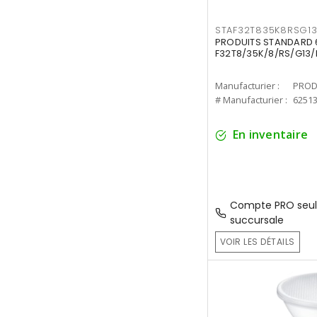
STAF32T835K8RSG1
PRODUITS STANDARD 6
F32T8/35K/8/RS/G13/
Manufacturier :
PROD
# Manufacturier :
6251
En inventaire
Compte PRO seul
succursale
VOIR LES DÉTAILS