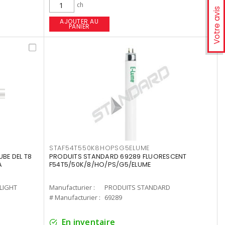
ch
Votre avis
AJOUTER AU
PANIER
STAF54T550K8HOPSG5ELUME
UBE DEL T8
PRODUITS STANDARD 69289 FLUORESCENT
A
F54T5/50K/8/HO/PS/G5/ELUME
-LIGHT
Manufacturier :
PRODUITS STANDARD
# Manufacturier :
69289
En inventaire