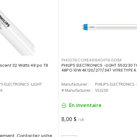
PHI10T8CORE48840IF16GDIM
cent 32 Watts 48 po T8
PHILIPS ELECTRONICS -LIGHT 553230 T
48PO 10W 4K120/277/347 VITRE TYPE A
PS ELECTRONICS -LIGHT
Manufacturier :
PHILIPS ELECTRONICS 
26
# Manufacturier :
553230
En inventaire
8,00 $
/ ch
ement. Contactez votre