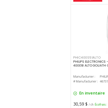
PHIC400S51ALTO
PHILIPS ELECTRONICS 
400E18 ALTOGOLIATH C
Manufacturier :
PHILI
# Manufacturier :
4673
En inventaire
30,59 $
/ ch
Écofrais :