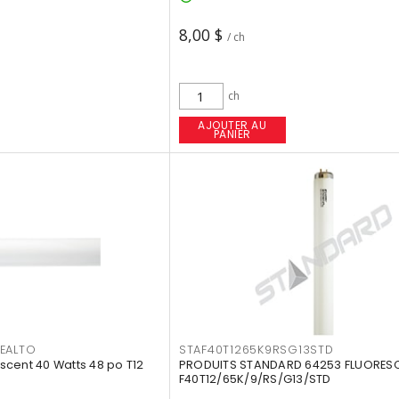
8,00 $
/ ch
ch
AJOUTER AU
PANIER
EALTO
STAF40T1265K9RSG13STD
cent 40 Watts 48 po T12
PRODUITS STANDARD 64253 FLUORES
F40T12/65K/9/RS/G13/STD