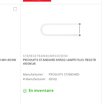
STAFB32T841K8U6RSG13ESV
I MH 400W
PRODUITS STANDARD 65502 LAMPE FLUO FB32T8
4100KU6
Manufacturier :
PRODUITS STANDARD
# Manufacturier :
65502
En inventaire