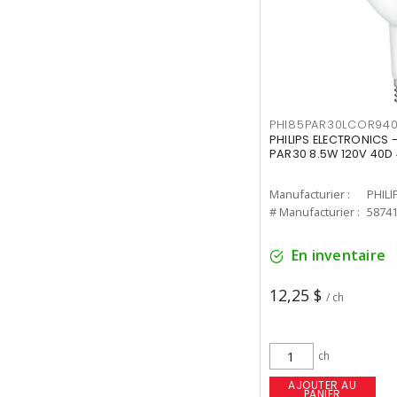
PHI85PAR30LCOR940
PHILIPS ELECTRONICS 
PAR30 8.5W 120V 40D
Manufacturier :
PHILI
# Manufacturier :
5874
En inventaire
12,25 $
/ ch
ch
AJOUTER AU
PANIER