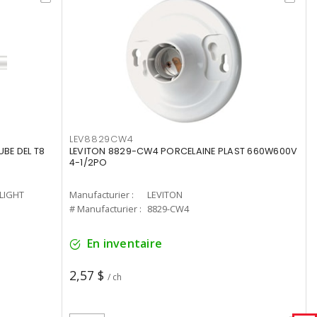
LEV8829CW4
UBE DEL T8
LEVITON 8829-CW4 PORCELAINE PLAST 660W600V
4-1/2PO
-LIGHT
Manufacturier :
LEVITON
# Manufacturier :
8829-CW4
En inventaire
2,57 $
/ ch