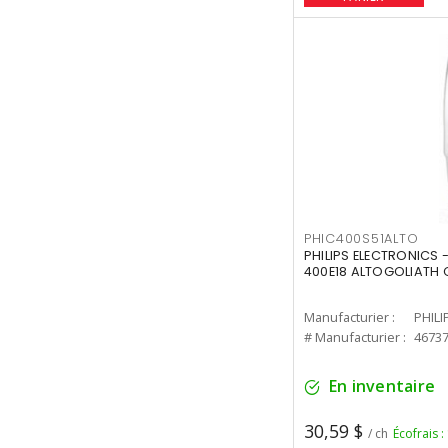
PHIC400S51ALTO
PHILIPS ELECTRONICS 
400E18 ALTOGOLIATH C
Manufacturier :
PHILI
# Manufacturier :
4673
En inventaire
30,59 $
/ ch
Écofrais :