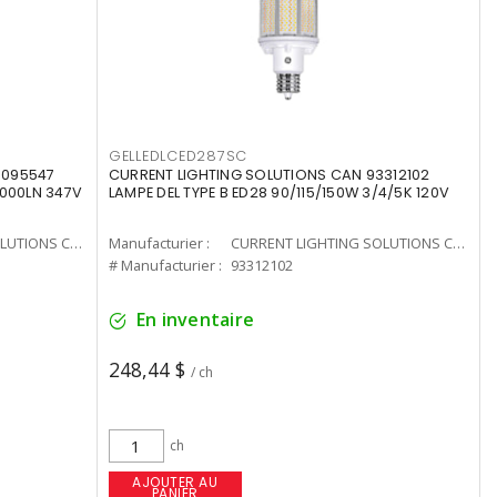
GELLEDLCED287SC
3095547
CURRENT LIGHTING SOLUTIONS CAN 93312102
0000LN 347V
LAMPE DEL TYPE B ED28 90/115/150W 3/4/5K 120V
CURRENT LIGHTING SOLUTIONS CAN
Manufacturier :
CURRENT LIGHTING SOLUTIONS CAN
# Manufacturier :
93312102
En inventaire
248,44 $
/ ch
ch
AJOUTER AU
PANIER