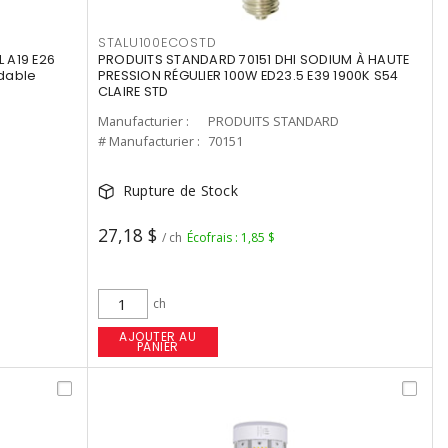
STALU100ECOSTD
 A19 E26
PRODUITS STANDARD 70151 DHI SODIUM À HAUTE
dable
PRESSION RÉGULIER 100W ED23.5 E39 1900K S54
CLAIRE STD
Manufacturier :
PRODUITS STANDARD
# Manufacturier :
70151
Rupture de Stock
27,18 $
/ ch
Écofrais : 1,85 $
ch
AJOUTER AU
PANIER