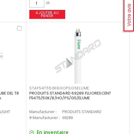
ch
Votre avis
AJOUTER AU
PANIER
STAF54T550K8HOPSG5ELUME
UBE DEL T8
PRODUITS STANDARD 69289 FLUORESCENT
A
F54T5/50K/8/HO/PS/G5/ELUME
-LIGHT
Manufacturier :
PRODUITS STANDARD
# Manufacturier :
69289
En inventaire