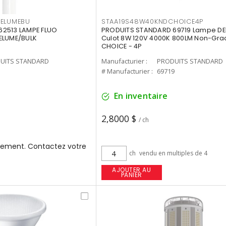
3ELUMEBU
STAA19S48W40KNDCHOICE4P
2513 LAMPE FLUO
PRODUITS STANDARD 69719 Lampe DEL
ELUME/BULK
Culot 8W 120V 4000K 800LM Non-Gra
CHOICE - 4P
UITS STANDARD
Manufacturier :
PRODUITS STANDARD
3
# Manufacturier :
69719
En inventaire
2,8000 $
/ ch
ement. Contactez votre
ch
vendu en multiples de 4
AJOUTER AU
PANIER