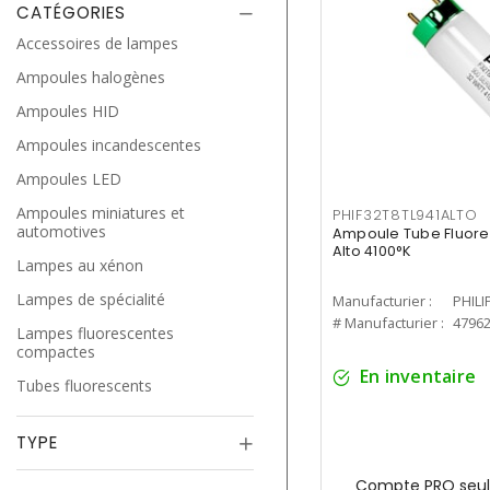
CATÉGORIES
Accessoires de lampes
Ampoules halogènes
Ampoules HID
Ampoules incandescentes
Ampoules LED
Ampoules miniatures et
PHIF32T8TL941ALTO
automotives
Ampoule Tube Fluores
Alto 4100°K
Lampes au xénon
Lampes de spécialité
Manufacturier :
PHILI
# Manufacturier :
4796
Lampes fluorescentes
compactes
En inventaire
Tubes fluorescents
TYPE
Compte PRO seul