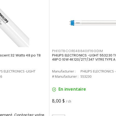
PHI10T8CORE48840IF16GDIM
cent 32 Watts 48 po T8
PHILIPS ELECTRONICS -LIGHT 553230 T
48PO 10W 4K120/277/347 VITRE TYPE A
PS ELECTRONICS -LIGHT
Manufacturier :
PHILIPS ELECTRONICS 
26
# Manufacturier :
553230
En inventaire
8,00 $
/ ch
ement. Contactez votre