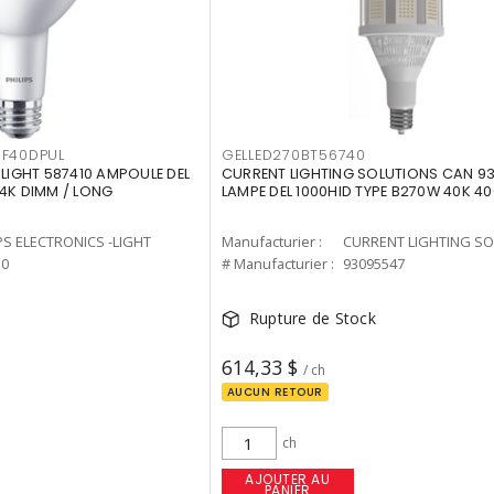
F40DPUL
GELLED270BT56740
-LIGHT 587410 AMPOULE DEL
CURRENT LIGHTING SOLUTIONS CAN 9
 4K DIMM / LONG
LAMPE DEL 1000HID TYPE B270W 40K 4
PS ELECTRONICS -LIGHT
Manufacturier :
10
# Manufacturier :
93095547
Rupture de Stock
614,33 $
/ ch
AUCUN RETOUR
ch
AJOUTER AU
PANIER