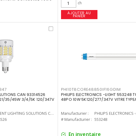
ch
AJOUTER AU
PANIER
347
PHI10T8CORE48850IF16GDIM
LUTIONS CAN 93314526
PHILIPS ELECTRONICS -LIGHT 553248 T
7 21/35/45W 3/4/5K 120/347V
48PO 10W 5K120/277/347V VITRE TYPE
CURRENT LIGHTING SOLUTIONS CAN
Manufacturier :
PHILIPS ELECTRONICS 
4526
# Manufacturier :
553248
En inventaire