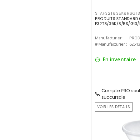
STAF32T835K8RSG1
PRODUITS STANDARD 6
F32T8/35K/8/RS/G13/
Manufacturier :
PROD
# Manufacturier :
6251
En inventaire
Compte PRO seul
succursale
VOIR LES DÉTAILS