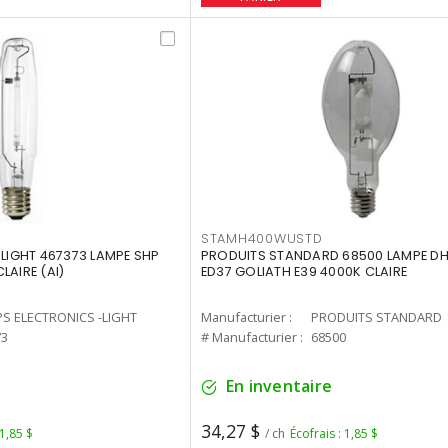
STAMH400WUSTD
-LIGHT 467373 LAMPE SHP
PRODUITS STANDARD 68500 LAMPE DH
LAIRE (AI)
ED37 GOLIATH E39 4000K CLAIRE
PS ELECTRONICS -LIGHT
Manufacturier :
PRODUITS STANDARD
73
# Manufacturier :
68500
En inventaire
34,27 $
 1,85 $
/ ch
Écofrais : 1,85 $