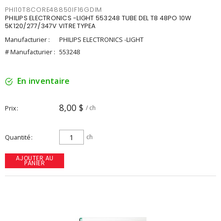
PHI10T8CORE48850IF16GDIM
PHILIPS ELECTRONICS -LIGHT 553248 TUBE DEL T8 48PO 10W
5K120/277/347V VITRE TYPEA
Manufacturier :
PHILIPS ELECTRONICS -LIGHT
# Manufacturier :
553248
En inventaire
8,00 $
Prix
/ ch
Quantité
ch
AJOUTER AU
PANIER