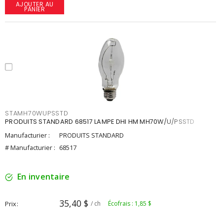
AJOUTER AU
PANIER
STAMH70WUPSSTD
PRODUITS STANDARD 68517 LAMPE DHI HM MH70W/U/PSSTD
Manufacturier :
PRODUITS STANDARD
# Manufacturier :
68517
En inventaire
35,40 $
Prix
/ ch
Écofrais : 1,85 $