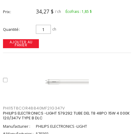
34,27 $
Prix
/ ch
Écofrais : 1,85 $
Quantité
ch
AJOUTER AU
PANIER
PHI15T8COR48840MF21G347V
PHILIPS ELECTRONICS -LIGHT 579292 TUBE DEL T8 48PO 15W 4 000K
120/347V TYPE B DLC
Manufacturier :
PHILIPS ELECTRONICS -LIGHT
# Manufacturier :
579292