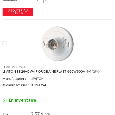
AJOUTER AU
PANIER
LEV8829CW4
LEVITON 8829-CW4 PORCELAINE PLAST 660W600V 4-1/2PO
Manufacturier :
LEVITON
# Manufacturier :
8829-CW4
En inventaire
2,57 $
Prix
/ ch