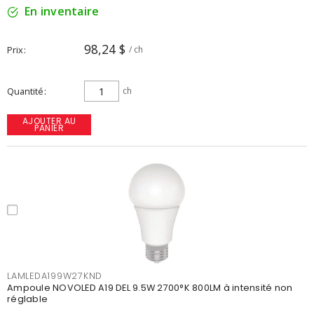
En inventaire
98,24 $
Prix
/ ch
Quantité
ch
AJOUTER AU
PANIER
LAMLEDA199W27KND
Ampoule NOVOLED A19 DEL 9.5W 2700°K 800LM à intensité non
réglable