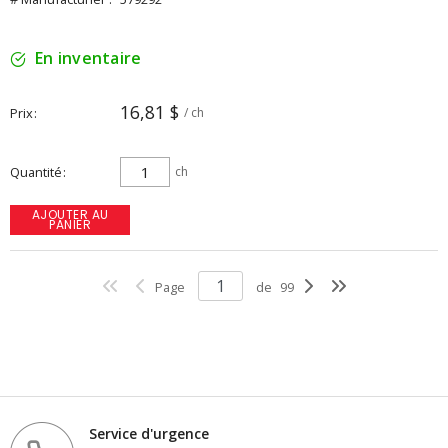
En inventaire
16,81 $
Prix
/ ch
Quantité
ch
AJOUTER AU
PANIER
Page
de
99
Service d'urgence