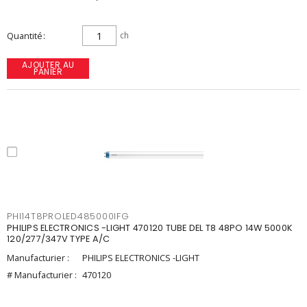
Quantité
ch
AJOUTER AU
PANIER
PHI14T8PROLED485000IFG
PHILIPS ELECTRONICS -LIGHT 470120 TUBE DEL T8 48PO 14W 5000K
120/277/347V TYPE A/C
Manufacturier :
PHILIPS ELECTRONICS -LIGHT
# Manufacturier :
470120