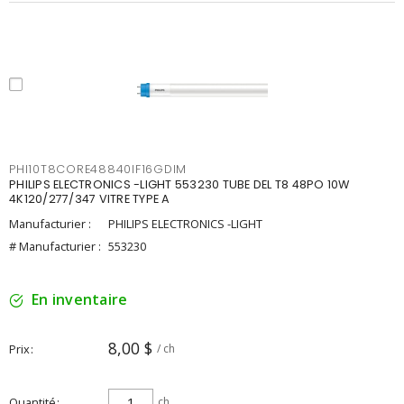
PHI10T8CORE48840IF16GDIM
PHILIPS ELECTRONICS -LIGHT 553230 TUBE DEL T8 48PO 10W
4K120/277/347 VITRE TYPE A
Manufacturier :
PHILIPS ELECTRONICS -LIGHT
# Manufacturier :
553230
En inventaire
8,00 $
Prix
/ ch
Quantité
ch