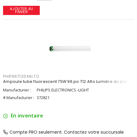
AJOUTER AU
PANIER
PHIF96T12DXALTO
Ampoule tube fluorescent 75W 96 po T12 Alto Lumière du jour
Manufacturier :
PHILIPS ELECTRONICS -LIGHT
# Manufacturier :
372821
En inventaire
Compte PRO seulement. Contactez votre succursale