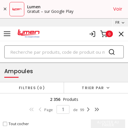
Lumen
Voir
Gratuit – sur Google Play
FR
0
PRODUITS
éclairage
Ampoules
FILTRES
0
TRIER PAR
2 356
Produits
Page
de
99
AJOUTER AU
Tout cocher
PANIER