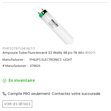
PHIF32T8TL941ALTO
Ampoule Tube Fluorescent 32 Watts 48 po T8 Alto 4100°K
Manufacturier :
PHILIPS ELECTRONICS -LIGHT
# Manufacturier :
479626
En inventaire
Compte PRO seulement. Contactez votre succursale
VOIR LES DÉTAILS