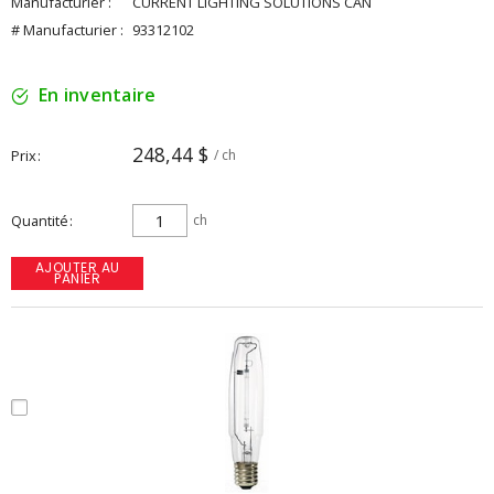
Manufacturier :
CURRENT LIGHTING SOLUTIONS CAN
# Manufacturier :
93312102
En inventaire
248,44 $
Prix
/ ch
Quantité
ch
AJOUTER AU
PANIER