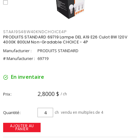
STAA19S48W40KNDCHOICE4P
PRODUITS STANDARD 69719 Lampe DEL A19 E26 Culot 8W 120V
4000K 800LM Non-Gradable CHOICE - 4P
Manufacturier :
PRODUITS STANDARD
# Manufacturier :
69719
En inventaire
2,8000 $
Prix
/ ch
Quantité
ch
vendu en multiples de 4
AJOUTER AU
PANIER