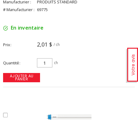
Manufacturier :
PRODUITS STANDARD
# Manufacturier :
69775
En inventaire
2,01 $
Prix
/ ch
Votre avis
Quantité
ch
AJOUTER AU
PANIER