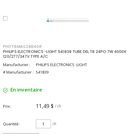
PHI7T8MAS24840IF
PHILIPS ELECTRONICS -LIGHT 541839 TUBE DEL T8 24PO 7W 4000K
120/277/347V TYPE A/C
Manufacturier :
PHILIPS ELECTRONICS -LIGHT
# Manufacturier :
541839
En inventaire
11,49 $
Prix
/ ch
Quantité
ch