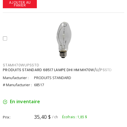
AJOUTER AU
PANIER
STAMH70WUPSSTD
PRODUITS STANDARD 68517 LAMPE DHI HM MH70W/U/PSSTD
Manufacturier :
PRODUITS STANDARD
# Manufacturier :
68517
En inventaire
35,40 $
Prix
/ ch
Écofrais : 1,85 $