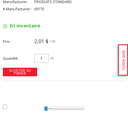
Manufacturier :
PRODUITS STANDARD
# Manufacturier :
69775
En inventaire
2,01 $
Prix
/ ch
Votre avis
Quantité
ch
AJOUTER AU
PANIER