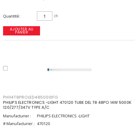
Quantité
ch
AJOUTER AU
PANIER
PHI14T8PROLED485000IFG
PHILIPS ELECTRONICS -LIGHT 470120 TUBE DEL T8 48PO 14W 5000K
120/277/347V TYPE A/C
Manufacturier :
PHILIPS ELECTRONICS -LIGHT
# Manufacturier :
470120