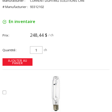
Manufacturier :
CURRENT LIGHTING SOLUTIONS CAN
# Manufacturier :
93312102
En inventaire
248,44 $
Prix
/ ch
Quantité
ch
AJOUTER AU
PANIER