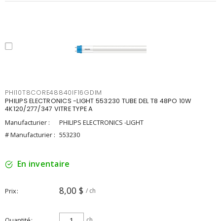
PHI10T8CORE48840IF16GDIM
PHILIPS ELECTRONICS -LIGHT 553230 TUBE DEL T8 48PO 10W
4K120/277/347 VITRE TYPE A
Manufacturier :
PHILIPS ELECTRONICS -LIGHT
# Manufacturier :
553230
En inventaire
8,00 $
Prix
/ ch
Quantité
ch