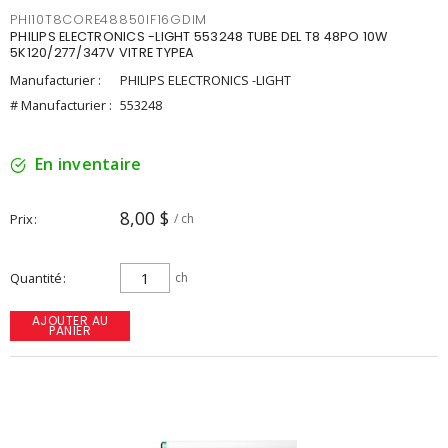
PHI10T8CORE48850IF16GDIM
PHILIPS ELECTRONICS -LIGHT 553248 TUBE DEL T8 48PO 10W
5K120/277/347V VITRE TYPEA
Manufacturier :
PHILIPS ELECTRONICS -LIGHT
# Manufacturier :
553248
En inventaire
8,00 $
Prix
/ ch
Quantité
ch
AJOUTER AU
PANIER