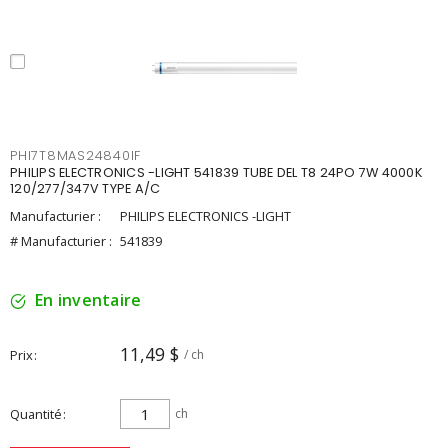
PHI7T8MAS24840IF
PHILIPS ELECTRONICS -LIGHT 541839 TUBE DEL T8 24PO 7W 4000K
120/277/347V TYPE A/C
Manufacturier :
PHILIPS ELECTRONICS -LIGHT
# Manufacturier :
541839
En inventaire
11,49 $
Prix
/ ch
Quantité
ch