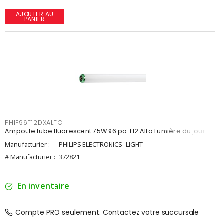
AJOUTER AU
PANIER
PHIF96T12DXALTO
Ampoule tube fluorescent 75W 96 po T12 Alto Lumière du jour
Manufacturier :
PHILIPS ELECTRONICS -LIGHT
# Manufacturier :
372821
En inventaire
Compte PRO seulement. Contactez votre succursale