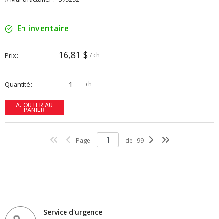
En inventaire
16,81 $
Prix
/ ch
Quantité
ch
AJOUTER AU
PANIER
Page
de
99
Service d'urgence