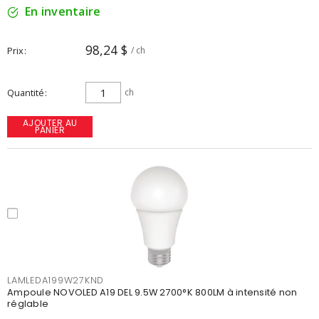
En inventaire
98,24 $
Prix
/ ch
Quantité
ch
AJOUTER AU
PANIER
LAMLEDA199W27KND
Ampoule NOVOLED A19 DEL 9.5W 2700°K 800LM à intensité non
réglable