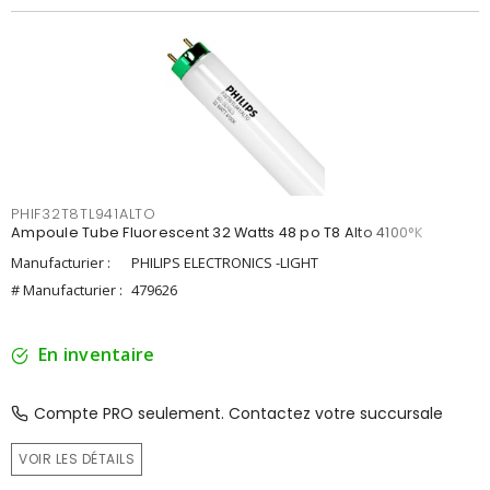
PHIF32T8TL941ALTO
Ampoule Tube Fluorescent 32 Watts 48 po T8 Alto 4100°K
Manufacturier :
PHILIPS ELECTRONICS -LIGHT
# Manufacturier :
479626
En inventaire
Compte PRO seulement. Contactez votre succursale
VOIR LES DÉTAILS