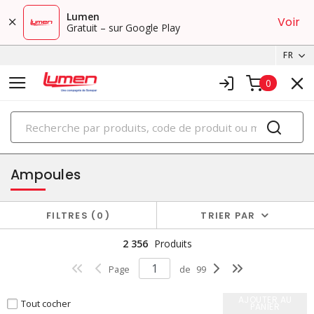
Lumen
Voir
Gratuit – sur Google Play
FR
0
PRODUITS
éclairage
Ampoules
FILTRES
0
TRIER PAR
2 356
Produits
Page
de
99
AJOUTER AU
Tout cocher
PANIER