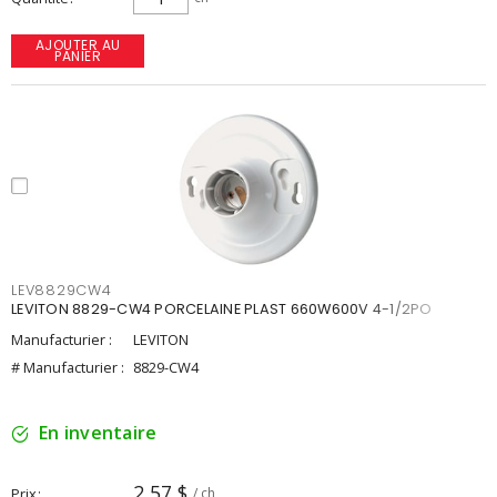
AJOUTER AU
PANIER
LEV8829CW4
LEVITON 8829-CW4 PORCELAINE PLAST 660W600V 4-1/2PO
Manufacturier :
LEVITON
# Manufacturier :
8829-CW4
En inventaire
2,57 $
Prix
/ ch