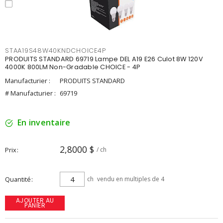
STAA19S48W40KNDCHOICE4P
PRODUITS STANDARD 69719 Lampe DEL A19 E26 Culot 8W 120V
4000K 800LM Non-Gradable CHOICE - 4P
Manufacturier :
PRODUITS STANDARD
# Manufacturier :
69719
En inventaire
2,8000 $
Prix
/ ch
Quantité
ch
vendu en multiples de 4
AJOUTER AU
PANIER