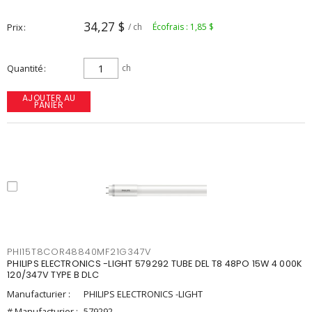
34,27 $
Prix
/ ch
Écofrais : 1,85 $
Quantité
ch
AJOUTER AU
PANIER
PHI15T8COR48840MF21G347V
PHILIPS ELECTRONICS -LIGHT 579292 TUBE DEL T8 48PO 15W 4 000K
120/347V TYPE B DLC
Manufacturier :
PHILIPS ELECTRONICS -LIGHT
# Manufacturier :
579292