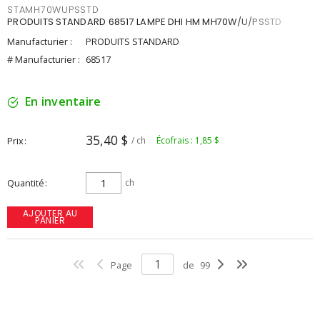
STAMH70WUPSSTD
PRODUITS STANDARD 68517 LAMPE DHI HM MH70W/U/PSSTD
Manufacturier :
PRODUITS STANDARD
# Manufacturier :
68517
En inventaire
35,40 $
Prix
/ ch
Écofrais : 1,85 $
Quantité
ch
AJOUTER AU
PANIER
Page
de
99