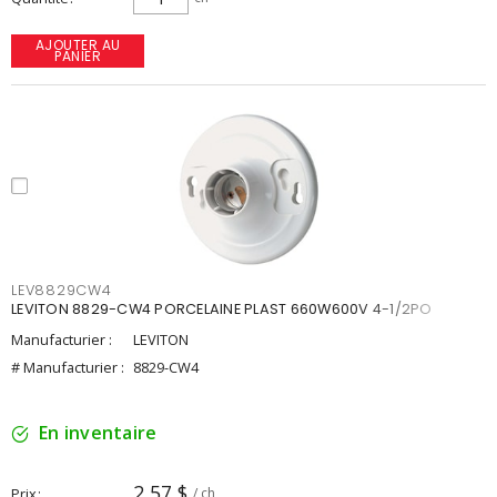
AJOUTER AU
PANIER
LEV8829CW4
LEVITON 8829-CW4 PORCELAINE PLAST 660W600V 4-1/2PO
Manufacturier :
LEVITON
# Manufacturier :
8829-CW4
En inventaire
2,57 $
Prix
/ ch