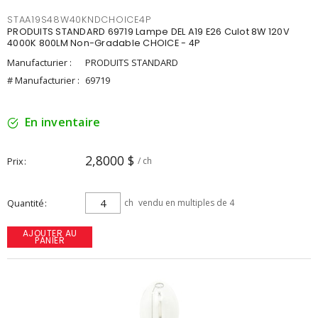
STAA19S48W40KNDCHOICE4P
PRODUITS STANDARD 69719 Lampe DEL A19 E26 Culot 8W 120V
4000K 800LM Non-Gradable CHOICE - 4P
Manufacturier :
PRODUITS STANDARD
# Manufacturier :
69719
En inventaire
2,8000 $
Prix
/ ch
Quantité
ch
vendu en multiples de 4
AJOUTER AU
PANIER