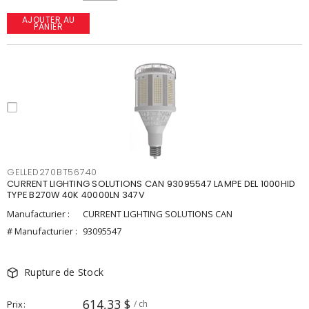
AJOUTER AU
PANIER
GELLED270BT56740
CURRENT LIGHTING SOLUTIONS CAN 93095547 LAMPE DEL 1000HID
TYPE B270W 40K 40000LN 347V
Manufacturier :
CURRENT LIGHTING SOLUTIONS CAN
# Manufacturier :
93095547
Rupture de Stock
614,33 $
Prix
/ ch