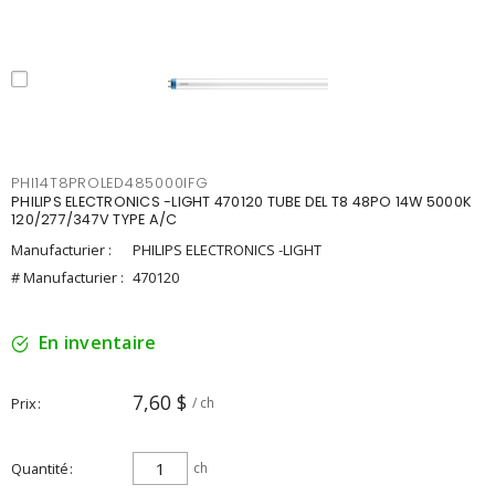
PHI14T8PROLED485000IFG
PHILIPS ELECTRONICS -LIGHT 470120 TUBE DEL T8 48PO 14W 5000K
120/277/347V TYPE A/C
Manufacturier :
PHILIPS ELECTRONICS -LIGHT
# Manufacturier :
470120
En inventaire
7,60 $
Prix
/ ch
Quantité
ch