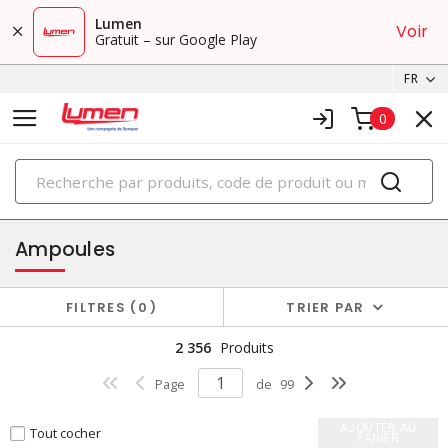
Lumen
Voir
Gratuit – sur Google Play
FR
0
PRODUITS
éclairage
Ampoules
FILTRES
0
TRIER PAR
2 356
Produits
Page
de
99
AJOUTER AU
Tout cocher
PANIER