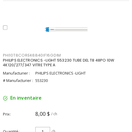
PHI10T8CORE48840IF16GDIM
PHILIPS ELECTRONICS -LIGHT 553230 TUBE DEL T8 48PO 10W
4K120/277/347 VITRE TYPE A
Manufacturier :
PHILIPS ELECTRONICS -LIGHT
# Manufacturier :
553230
En inventaire
8,00 $
Prix
/ ch
Quantité
ch