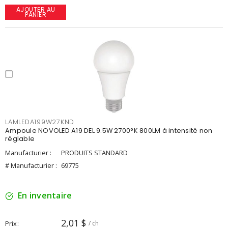
AJOUTER AU
PANIER
LAMLEDA199W27KND
Ampoule NOVOLED A19 DEL 9.5W 2700°K 800LM à intensité non
réglable
Manufacturier :
PRODUITS STANDARD
# Manufacturier :
69775
En inventaire
2,01 $
Prix
/ ch