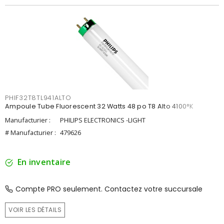
PHIF32T8TL941ALTO
Ampoule Tube Fluorescent 32 Watts 48 po T8 Alto 4100°K
Manufacturier :
PHILIPS ELECTRONICS -LIGHT
# Manufacturier :
479626
En inventaire
Compte PRO seulement. Contactez votre succursale
VOIR LES DÉTAILS