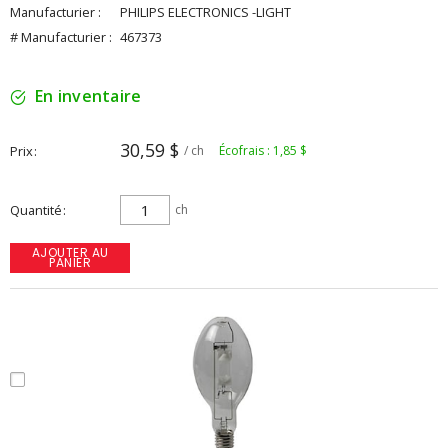
Manufacturier :
PHILIPS ELECTRONICS -LIGHT
# Manufacturier :
467373
En inventaire
30,59 $
Prix
/ ch
Écofrais : 1,85 $
Quantité
ch
AJOUTER AU
PANIER