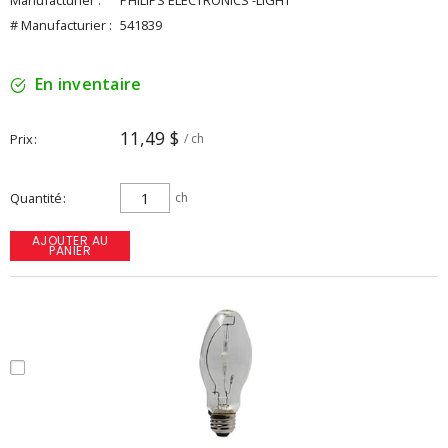
Manufacturier :
PHILIPS ELECTRONICS -LIGHT
# Manufacturier :
541839
En inventaire
11,49 $
Prix
/ ch
Quantité
ch
AJOUTER AU
PANIER