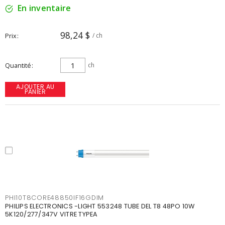
En inventaire
98,24 $
Prix
/ ch
Quantité
ch
AJOUTER AU
PANIER
PHI10T8CORE48850IF16GDIM
PHILIPS ELECTRONICS -LIGHT 553248 TUBE DEL T8 48PO 10W
5K120/277/347V VITRE TYPEA