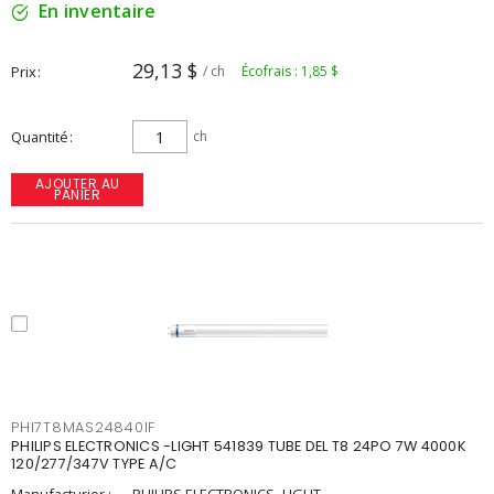
En inventaire
29,13 $
Prix
/ ch
Écofrais : 1,85 $
Quantité
ch
AJOUTER AU
PANIER
PHI7T8MAS24840IF
PHILIPS ELECTRONICS -LIGHT 541839 TUBE DEL T8 24PO 7W 4000K
120/277/347V TYPE A/C