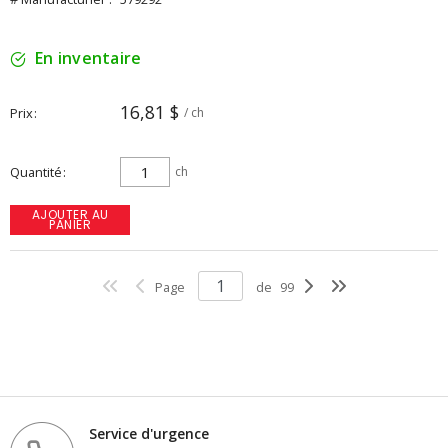
En inventaire
16,81 $
Prix
/ ch
Quantité
ch
AJOUTER AU
PANIER
Page
de
99
Service d'urgence