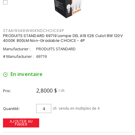
STAA19S48W40KNDCHOICE4P
PRODUITS STANDARD 69719 Lampe DEL A19 E26 Culot 8W 120V
4000K 800LM Non-Gradable CHOICE - 4P
Manufacturier :
PRODUITS STANDARD
# Manufacturier :
69719
En inventaire
2,8000 $
Prix
/ ch
Quantité
ch
vendu en multiples de 4
AJOUTER AU
PANIER