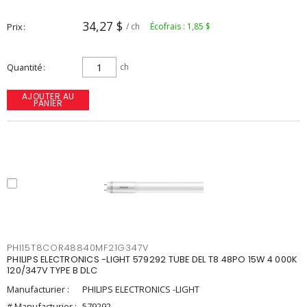
34,27 $
Prix
/ ch
Écofrais : 1,85 $
Quantité
ch
AJOUTER AU
PANIER
PHI15T8COR48840MF21G347V
PHILIPS ELECTRONICS -LIGHT 579292 TUBE DEL T8 48PO 15W 4 000K
120/347V TYPE B DLC
Manufacturier :
PHILIPS ELECTRONICS -LIGHT
# Manufacturier :
579292