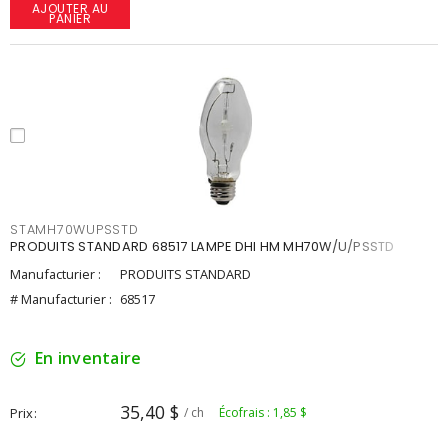
AJOUTER AU
PANIER
STAMH70WUPSSTD
PRODUITS STANDARD 68517 LAMPE DHI HM MH70W/U/PSSTD
Manufacturier :
PRODUITS STANDARD
# Manufacturier :
68517
En inventaire
35,40 $
Prix
/ ch
Écofrais : 1,85 $