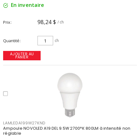
En inventaire
98,24 $
Prix
/ ch
Quantité
ch
AJOUTER AU
PANIER
LAMLEDA199W27KND
Ampoule NOVOLED A19 DEL 9.5W 2700°K 800LM à intensité non
réglable