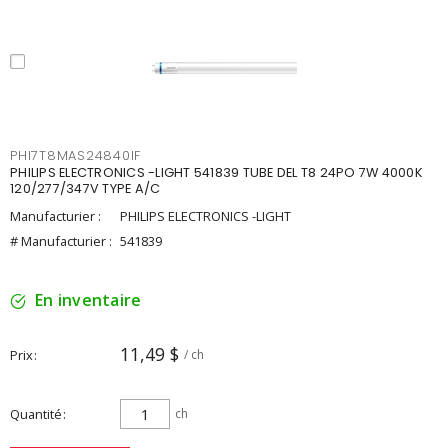
PHI7T8MAS24840IF
PHILIPS ELECTRONICS -LIGHT 541839 TUBE DEL T8 24PO 7W 4000K
120/277/347V TYPE A/C
Manufacturier :
PHILIPS ELECTRONICS -LIGHT
# Manufacturier :
541839
En inventaire
11,49 $
Prix
/ ch
Quantité
ch