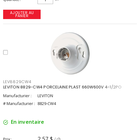
AJOUTER AU
PANIER
LEV8829CW4
LEVITON 8829-CW4 PORCELAINE PLAST 660W600V 4-1/2PO
Manufacturier :
LEVITON
# Manufacturier :
8829-CW4
En inventaire
2,57 $
Prix
/ ch