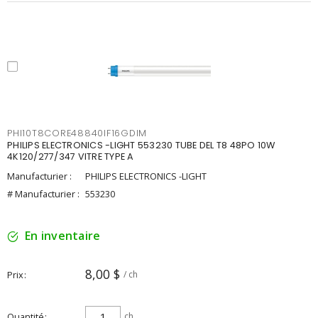
PHI10T8CORE48840IF16GDIM
PHILIPS ELECTRONICS -LIGHT 553230 TUBE DEL T8 48PO 10W
4K120/277/347 VITRE TYPE A
Manufacturier :
PHILIPS ELECTRONICS -LIGHT
# Manufacturier :
553230
En inventaire
8,00 $
Prix
/ ch
Quantité
ch