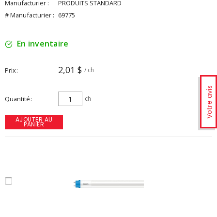
Manufacturier :
PRODUITS STANDARD
# Manufacturier :
69775
En inventaire
2,01 $
Prix
/ ch
Votre avis
Quantité
ch
AJOUTER AU
PANIER