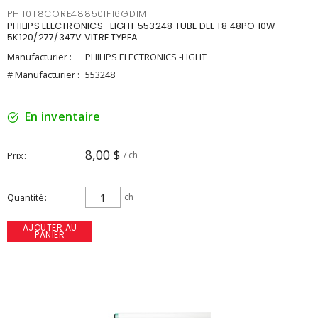
PHI10T8CORE48850IF16GDIM
PHILIPS ELECTRONICS -LIGHT 553248 TUBE DEL T8 48PO 10W
5K120/277/347V VITRE TYPEA
Manufacturier :
PHILIPS ELECTRONICS -LIGHT
# Manufacturier :
553248
En inventaire
8,00 $
Prix
/ ch
Quantité
ch
AJOUTER AU
PANIER