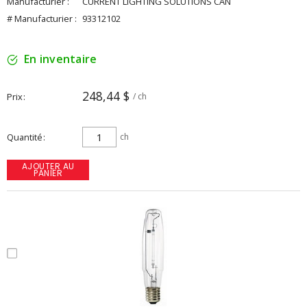
Manufacturier :
CURRENT LIGHTING SOLUTIONS CAN
# Manufacturier :
93312102
En inventaire
248,44 $
Prix
/ ch
Quantité
ch
AJOUTER AU
PANIER