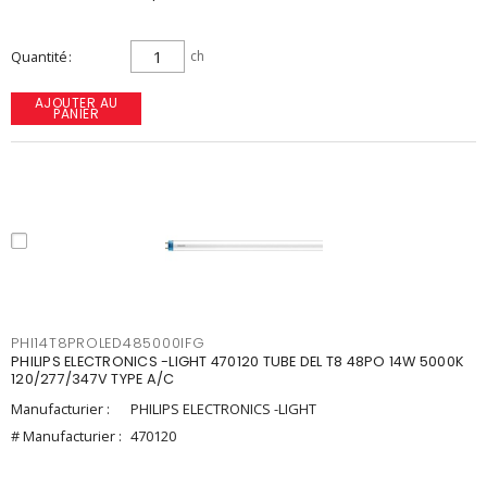
Quantité
ch
AJOUTER AU
PANIER
PHI14T8PROLED485000IFG
PHILIPS ELECTRONICS -LIGHT 470120 TUBE DEL T8 48PO 14W 5000K
120/277/347V TYPE A/C
Manufacturier :
PHILIPS ELECTRONICS -LIGHT
# Manufacturier :
470120