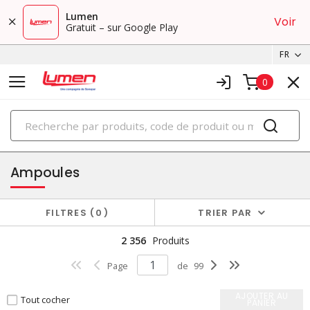
Lumen
Voir
Gratuit – sur Google Play
FR
0
PRODUITS
éclairage
Ampoules
FILTRES
0
TRIER PAR
2 356
Produits
Page
de
99
AJOUTER AU
Tout cocher
PANIER