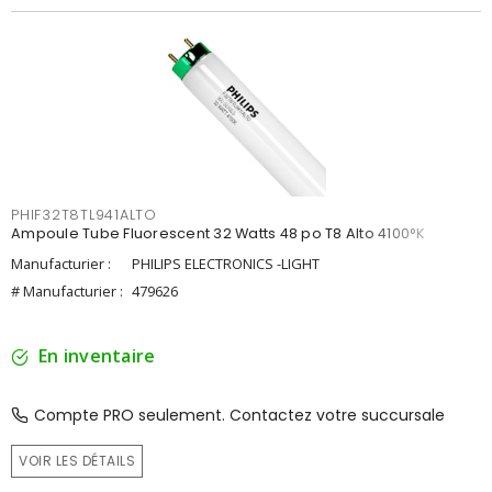
PHIF32T8TL941ALTO
Ampoule Tube Fluorescent 32 Watts 48 po T8 Alto 4100°K
Manufacturier :
PHILIPS ELECTRONICS -LIGHT
# Manufacturier :
479626
En inventaire
Compte PRO seulement. Contactez votre succursale
VOIR LES DÉTAILS