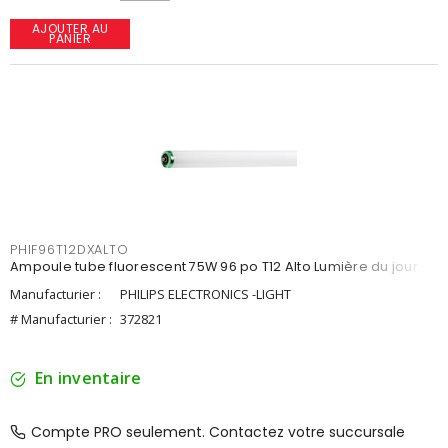
AJOUTER AU
PANIER
PHIF96T12DXALTO
Ampoule tube fluorescent 75W 96 po T12 Alto Lumière du jour
Manufacturier :
PHILIPS ELECTRONICS -LIGHT
# Manufacturier :
372821
En inventaire
Compte PRO seulement. Contactez votre succursale