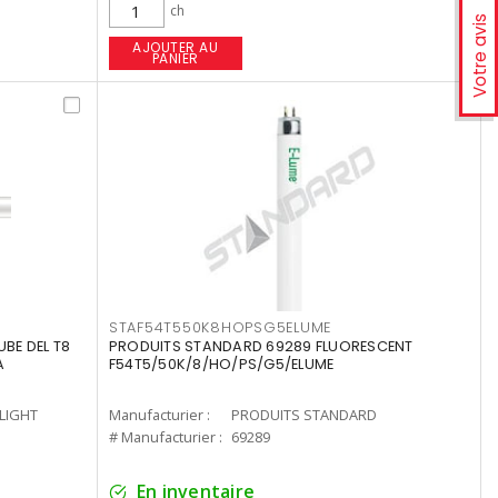
ch
Votre avis
AJOUTER AU
PANIER
STAF54T550K8HOPSG5ELUME
UBE DEL T8
PRODUITS STANDARD 69289 FLUORESCENT
A
F54T5/50K/8/HO/PS/G5/ELUME
-LIGHT
Manufacturier :
PRODUITS STANDARD
# Manufacturier :
69289
En inventaire