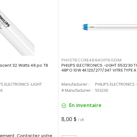
PHI10T8CORE48840IF16GDIM
cent 32 Watts 48 po T8
PHILIPS ELECTRONICS -LIGHT 553230 T
48PO 10W 4K120/277/347 VITRE TYPE A
PS ELECTRONICS -LIGHT
Manufacturier :
PHILIPS ELECTRONICS 
26
# Manufacturier :
553230
En inventaire
8,00 $
/ ch
ement. Contactez votre