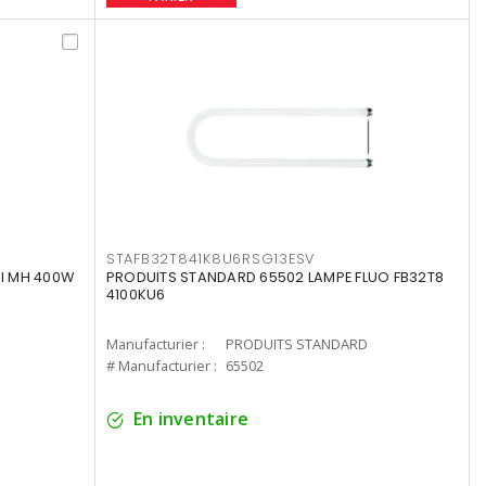
STAFB32T841K8U6RSG13ESV
I MH 400W
PRODUITS STANDARD 65502 LAMPE FLUO FB32T8
4100KU6
Manufacturier :
PRODUITS STANDARD
# Manufacturier :
65502
En inventaire