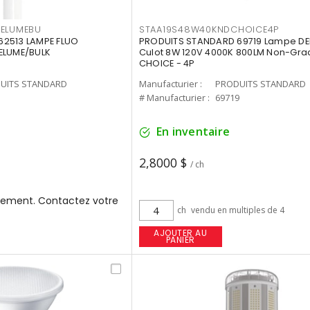
3ELUMEBU
STAA19S48W40KNDCHOICE4P
2513 LAMPE FLUO
PRODUITS STANDARD 69719 Lampe DEL
ELUME/BULK
Culot 8W 120V 4000K 800LM Non-Gra
CHOICE - 4P
UITS STANDARD
Manufacturier :
PRODUITS STANDARD
3
# Manufacturier :
69719
En inventaire
2,8000 $
/ ch
ement. Contactez votre
ch
vendu en multiples de 4
AJOUTER AU
PANIER