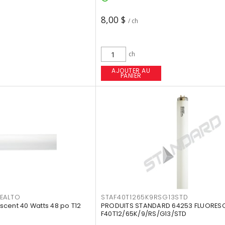
8,00 $
/ ch
ch
AJOUTER AU
PANIER
EALTO
STAF40T1265K9RSG13STD
cent 40 Watts 48 po T12
PRODUITS STANDARD 64253 FLUORES
F40T12/65K/9/RS/G13/STD