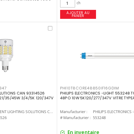
ch
AJOUTER AU
PANIER
347
PHI10T8CORE48850IF16GDIM
LUTIONS CAN 93314526
PHILIPS ELECTRONICS -LIGHT 553248 T
7 21/35/45W 3/4/5K 120/347V
48PO 10W 5K120/277/347V VITRE TYPE
CURRENT LIGHTING SOLUTIONS CAN
Manufacturier :
PHILIPS ELECTRONICS 
4526
# Manufacturier :
553248
En inventaire