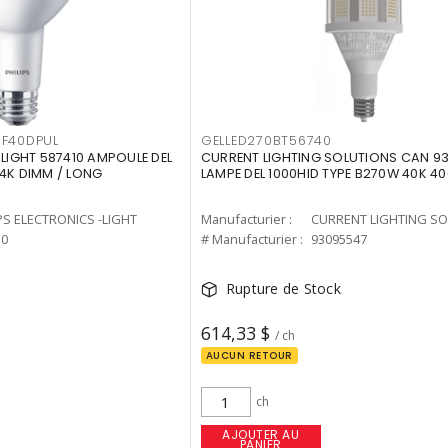
F40DPUL
GELLED270BT56740
-LIGHT 587410 AMPOULE DEL
CURRENT LIGHTING SOLUTIONS CAN 9
 4K DIMM / LONG
LAMPE DEL 1000HID TYPE B270W 40K 4
PS ELECTRONICS -LIGHT
Manufacturier :
10
# Manufacturier :
93095547
Rupture de Stock
614,33 $
/ ch
AUCUN RETOUR
ch
AJOUTER AU
PANIER