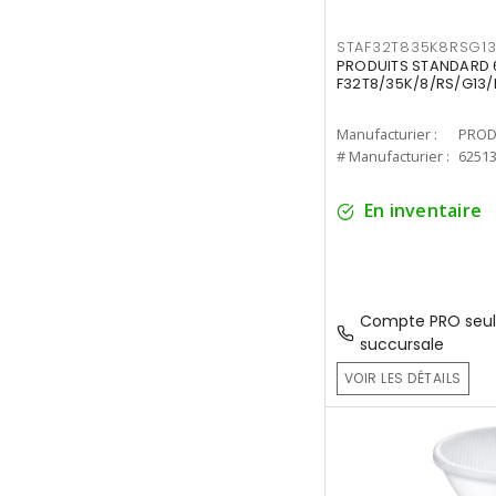
STAF32T835K8RSG1
PRODUITS STANDARD 6
F32T8/35K/8/RS/G13/
Manufacturier :
PROD
# Manufacturier :
6251
En inventaire
Compte PRO seul
succursale
VOIR LES DÉTAILS