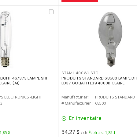
STAMH400WUSTD
-LIGHT 467373 LAMPE SHP
PRODUITS STANDARD 68500 LAMPE DH
LAIRE (AI)
ED37 GOLIATH E39 4000K CLAIRE
PS ELECTRONICS -LIGHT
Manufacturier :
PRODUITS STANDARD
73
# Manufacturier :
68500
En inventaire
34,27 $
 1,85 $
/ ch
Écofrais : 1,85 $