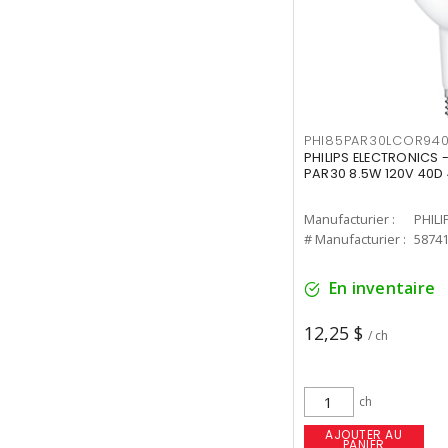
PHI85PAR30LCOR940
PHILIPS ELECTRONICS 
PAR30 8.5W 120V 40D
Manufacturier :
PHILI
# Manufacturier :
5874
En inventaire
12,25 $
/ ch
ch
AJOUTER AU
PANIER