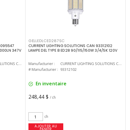
GELLEDLCED287SC
3095547
CURRENT LIGHTING SOLUTIONS CAN 93312102
0000LN 347V
LAMPE DEL TYPE B ED28 90/115/150W 3/4/5K 120V
CURRENT LIGHTING SOLUTIONS CAN
Manufacturier :
CURRENT LIGHTING SOLUTIONS CAN
# Manufacturier :
93312102
En inventaire
248,44 $
/ ch
ch
AJOUTER AU
PANIER