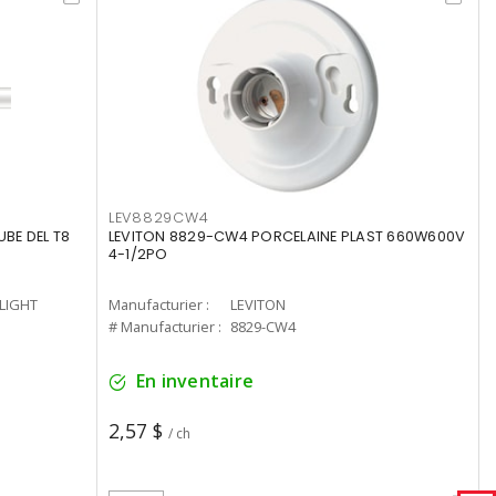
LEV8829CW4
UBE DEL T8
LEVITON 8829-CW4 PORCELAINE PLAST 660W600V
4-1/2PO
-LIGHT
Manufacturier :
LEVITON
# Manufacturier :
8829-CW4
En inventaire
2,57 $
/ ch