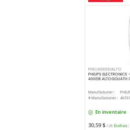
PHIC400S51ALTO
PHILIPS ELECTRONICS 
400E18 ALTOGOLIATH C
Manufacturier :
PHILI
# Manufacturier :
4673
En inventaire
30,59 $
/ ch
Écofrais :