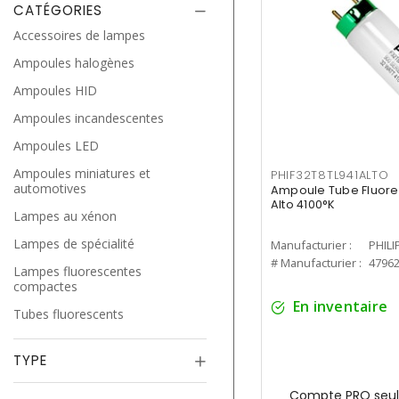
CATÉGORIES
Accessoires de lampes
Ampoules halogènes
Ampoules HID
Ampoules incandescentes
Ampoules LED
Ampoules miniatures et
PHIF32T8TL941ALTO
automotives
Ampoule Tube Fluores
Alto 4100°K
Lampes au xénon
Lampes de spécialité
Manufacturier :
PHILI
# Manufacturier :
4796
Lampes fluorescentes
compactes
En inventaire
Tubes fluorescents
TYPE
Compte PRO seul