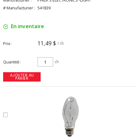
Manufacturier :
PHILIPS ELECTRONICS -LIGHT
# Manufacturier :
541839
En inventaire
11,49 $
Prix
/ ch
Quantité
ch
AJOUTER AU
PANIER