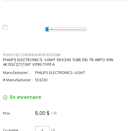
PHI10T8CORE48840IF16GDIM
PHILIPS ELECTRONICS -LIGHT 553230 TUBE DEL T8 48PO 10W
4K120/277/347 VITRE TYPE A
Manufacturier :
PHILIPS ELECTRONICS -LIGHT
# Manufacturier :
553230
En inventaire
8,00 $
Prix
/ ch
Quantité
ch