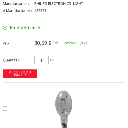
Manufacturier :
PHILIPS ELECTRONICS -LIGHT
# Manufacturier :
467373
En inventaire
30,59 $
Prix
/ ch
Écofrais : 1,85 $
Quantité
ch
AJOUTER AU
PANIER