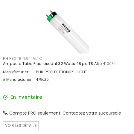
PHIF32T8TL941ALTO
Ampoule Tube Fluorescent 32 Watts 48 po T8 Alto 4100°K
Manufacturier :
PHILIPS ELECTRONICS -LIGHT
# Manufacturier :
479626
En inventaire
Compte PRO seulement. Contactez votre succursale
VOIR LES DÉTAILS