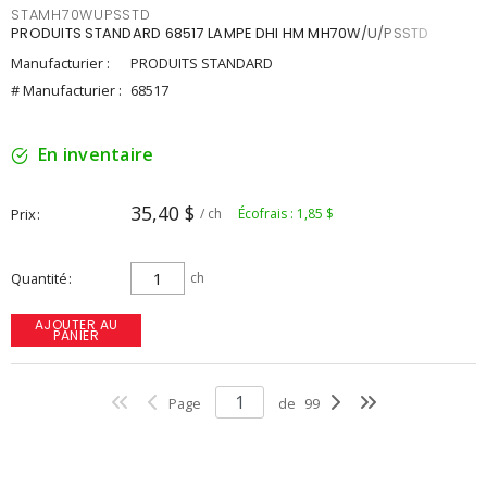
STAMH70WUPSSTD
PRODUITS STANDARD 68517 LAMPE DHI HM MH70W/U/PSSTD
Manufacturier :
PRODUITS STANDARD
# Manufacturier :
68517
En inventaire
35,40 $
Prix
/ ch
Écofrais : 1,85 $
Quantité
ch
AJOUTER AU
PANIER
Page
de
99