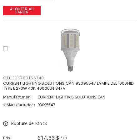
AJOUTER AU
PANIER
GELLED270BT56740
CURRENT LIGHTING SOLUTIONS CAN 93095547 LAMPE DEL 1000HID
TYPE B270W 40K 40000LN 347V
Manufacturier :
CURRENT LIGHTING SOLUTIONS CAN
# Manufacturier :
93095547
Rupture de Stock
614,33 $
Prix
/ ch