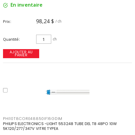
En inventaire
98,24 $
Prix
/ ch
Quantité
ch
AJOUTER AU
PANIER
PHI10T8CORE48850IF16GDIM
PHILIPS ELECTRONICS -LIGHT 553248 TUBE DEL T8 48PO 10W
5K120/277/347V VITRE TYPEA