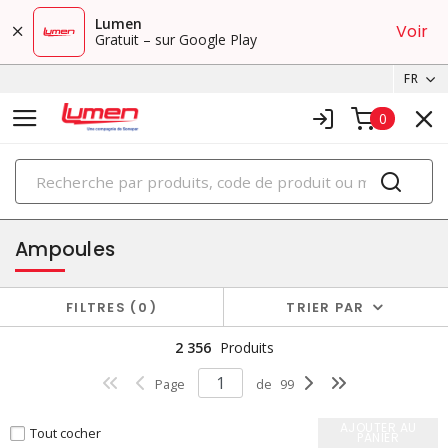
Lumen
Voir
Gratuit – sur Google Play
FR
0
PRODUITS
éclairage
Ampoules
FILTRES
0
TRIER PAR
2 356
Produits
Page
de
99
AJOUTER AU
Tout cocher
PANIER