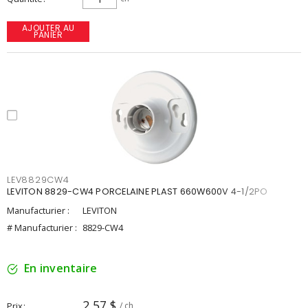
AJOUTER AU
PANIER
LEV8829CW4
LEVITON 8829-CW4 PORCELAINE PLAST 660W600V 4-1/2PO
Manufacturier :
LEVITON
# Manufacturier :
8829-CW4
En inventaire
2,57 $
Prix
/ ch