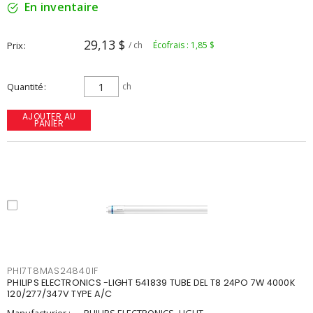
En inventaire
29,13 $
Prix
/ ch
Écofrais : 1,85 $
Quantité
ch
AJOUTER AU
PANIER
PHI7T8MAS24840IF
PHILIPS ELECTRONICS -LIGHT 541839 TUBE DEL T8 24PO 7W 4000K
120/277/347V TYPE A/C