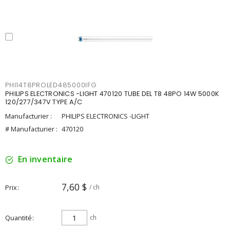
PHI14T8PROLED485000IFG
PHILIPS ELECTRONICS -LIGHT 470120 TUBE DEL T8 48PO 14W 5000K
120/277/347V TYPE A/C
Manufacturier :
PHILIPS ELECTRONICS -LIGHT
# Manufacturier :
470120
En inventaire
7,60 $
Prix
/ ch
Quantité
ch