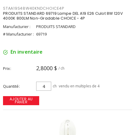
STAA19S48W40KNDCHOICE4P
PRODUITS STANDARD 69719 Lampe DEL A19 E26 Culot 8W 120V
4000K 800LM Non-Gradable CHOICE - 4P
Manufacturier :
PRODUITS STANDARD
# Manufacturier :
69719
En inventaire
2,8000 $
Prix
/ ch
Quantité
ch
vendu en multiples de 4
AJOUTER AU
PANIER