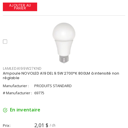
AJOUTER AU
PANIER
LAMLEDA199W27KND
Ampoule NOVOLED A19 DEL 9.5W 2700°K 800LM à intensité non
réglable
Manufacturier :
PRODUITS STANDARD
# Manufacturier :
69775
En inventaire
2,01 $
Prix
/ ch