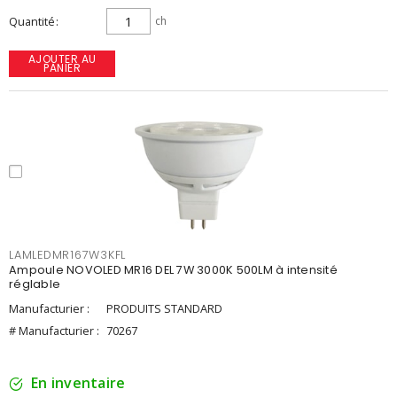
Quantité
ch
AJOUTER AU
PANIER
LAMLEDMR167W3KFL
Ampoule NOVOLED MR16 DEL 7W 3000K 500LM à intensité
réglable
Manufacturier :
PRODUITS STANDARD
# Manufacturier :
70267
En inventaire