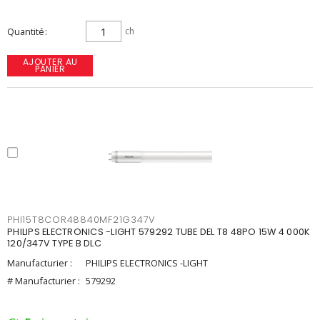
Quantité
ch
AJOUTER AU
PANIER
PHI15T8COR48840MF21G347V
PHILIPS ELECTRONICS -LIGHT 579292 TUBE DEL T8 48PO 15W 4 000K
120/347V TYPE B DLC
Manufacturier :
PHILIPS ELECTRONICS -LIGHT
# Manufacturier :
579292