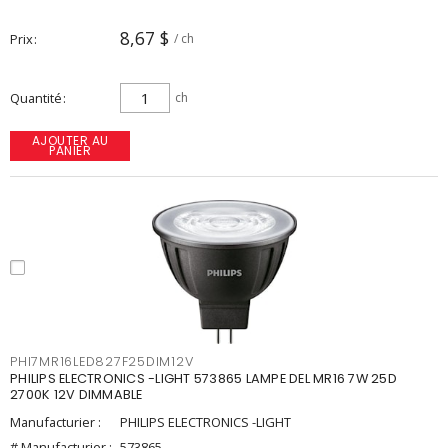
8,67 $
Prix
/ ch
Quantité
ch
AJOUTER AU
PANIER
PHI7MR16LED827F25DIM12V
PHILIPS ELECTRONICS -LIGHT 573865 LAMPE DEL MR16 7W 25D
2700K 12V DIMMABLE
Manufacturier :
PHILIPS ELECTRONICS -LIGHT
# Manufacturier :
573865