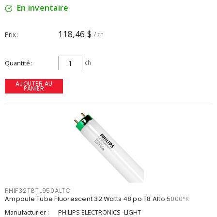
En inventaire
118,46 $
Prix
/ ch
Quantité
ch
AJOUTER AU
PANIER
PHIF32T8TL950ALTO
Ampoule Tube Fluorescent 32 Watts 48 po T8 Alto 5000°K
Manufacturier :
PHILIPS ELECTRONICS -LIGHT