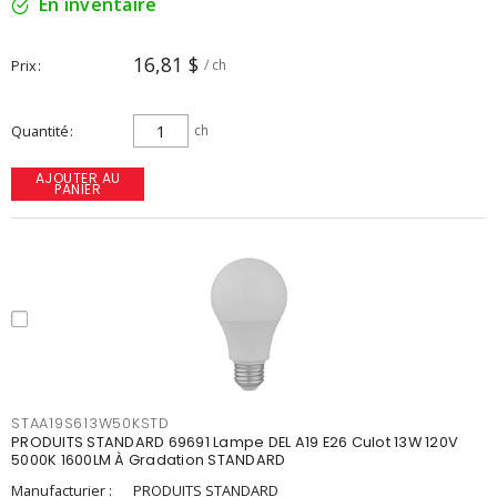
En inventaire
16,81 $
Prix
/ ch
Quantité
ch
AJOUTER AU
PANIER
STAA19S613W50KSTD
PRODUITS STANDARD 69691 Lampe DEL A19 E26 Culot 13W 120V
5000K 1600LM À Gradation STANDARD
Manufacturier :
PRODUITS STANDARD