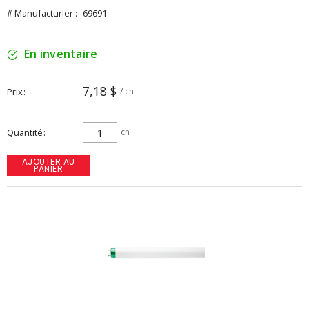
# Manufacturier :
69691
En inventaire
7,18 $
Prix
/ ch
Quantité
ch
AJOUTER AU
PANIER