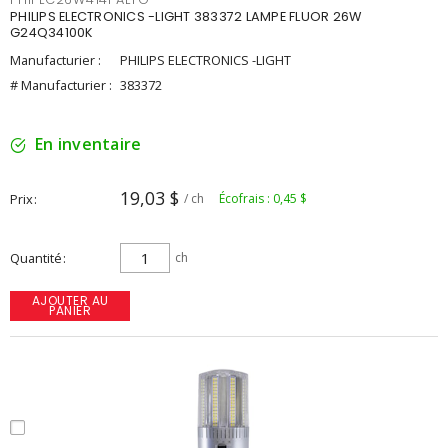
PHILIPS ELECTRONICS -LIGHT 383372 LAMPE FLUOR 26W
G24Q34100K
Manufacturier :
PHILIPS ELECTRONICS -LIGHT
# Manufacturier :
383372
En inventaire
19,03 $
Prix
/ ch
Écofrais : 0,45 $
Quantité
ch
AJOUTER AU
PANIER