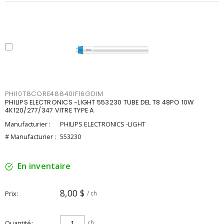
PHI10T8CORE48840IF16GDIM
PHILIPS ELECTRONICS -LIGHT 553230 TUBE DEL T8 48PO 10W
4K120/277/347 VITRE TYPE A
Manufacturier :
PHILIPS ELECTRONICS -LIGHT
# Manufacturier :
553230
En inventaire
8,00 $
Prix
/ ch
Quantité
ch