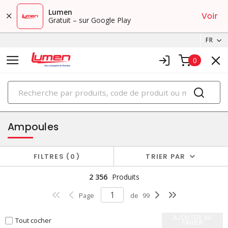
Lumen
Voir
Gratuit – sur Google Play
FR
0
PRODUITS
éclairage
Ampoules
FILTRES
0
TRIER PAR
2 356
Produits
Page
de
99
AJOUTER AU
Tout cocher
PANIER