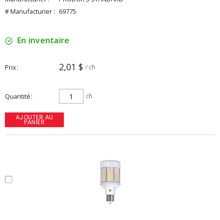
# Manufacturier :
69775
En inventaire
2,01 $
Prix
/ ch
Quantité
ch
AJOUTER AU
PANIER