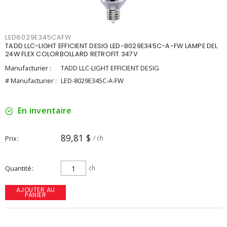
LED8029E345CAFW
TADD LLC-LIGHT EFFICIENT DESIG LED-8029E345C-A-FW LAMPE DEL
24W FLEX COLORBOLLARD RETROFIT 347V
Manufacturier :
TADD LLC-LIGHT EFFICIENT DESIG
# Manufacturier :
LED-8029E345C-A-FW
En inventaire
89,81 $
Prix
/ ch
Quantité
ch
AJOUTER AU
PANIER