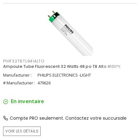
PHIF32T8TL941ALTO
Ampoule Tube Fluorescent 32 Watts 48 po T8 Alto 4100°K
Manufacturier :
PHILIPS ELECTRONICS -LIGHT
# Manufacturier :
479626
En inventaire
Compte PRO seulement. Contactez votre succursale
VOIR LES DÉTAILS