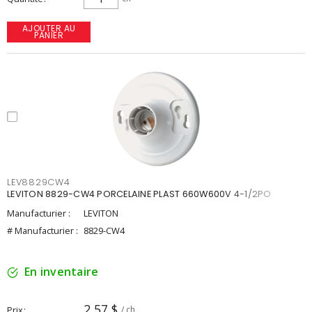
AJOUTER AU
PANIER
LEV8829CW4
LEVITON 8829-CW4 PORCELAINE PLAST 660W600V 4-1/2PO
Manufacturier :
LEVITON
# Manufacturier :
8829-CW4
En inventaire
2,57 $
Prix
/ ch