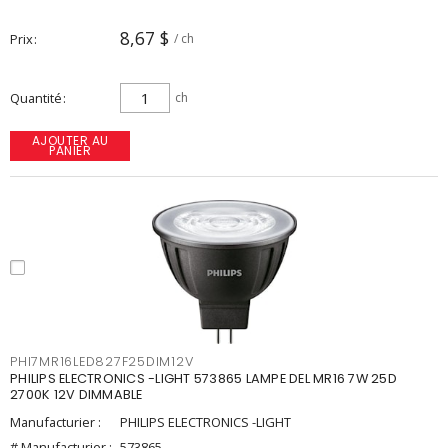
8,67 $
Prix
/ ch
Quantité
ch
AJOUTER AU
PANIER
PHI7MR16LED827F25DIM12V
PHILIPS ELECTRONICS -LIGHT 573865 LAMPE DEL MR16 7W 25D
2700K 12V DIMMABLE
Manufacturier :
PHILIPS ELECTRONICS -LIGHT
# Manufacturier :
573865