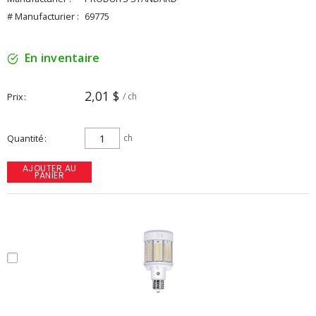
# Manufacturier :
69775
En inventaire
2,01 $
Prix
/ ch
Quantité
ch
AJOUTER AU
PANIER