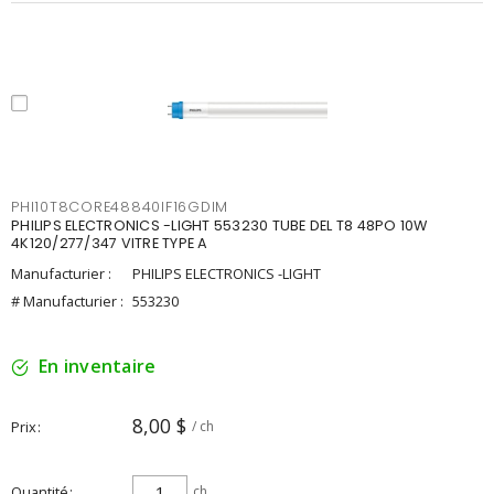
PHI10T8CORE48840IF16GDIM
PHILIPS ELECTRONICS -LIGHT 553230 TUBE DEL T8 48PO 10W
4K120/277/347 VITRE TYPE A
Manufacturier :
PHILIPS ELECTRONICS -LIGHT
# Manufacturier :
553230
En inventaire
8,00 $
Prix
/ ch
Quantité
ch