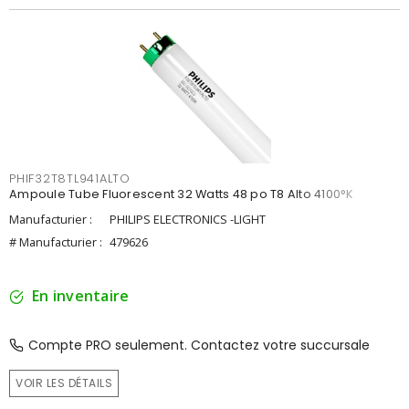
PHIF32T8TL941ALTO
Ampoule Tube Fluorescent 32 Watts 48 po T8 Alto 4100°K
Manufacturier :
PHILIPS ELECTRONICS -LIGHT
# Manufacturier :
479626
En inventaire
Compte PRO seulement. Contactez votre succursale
VOIR LES DÉTAILS