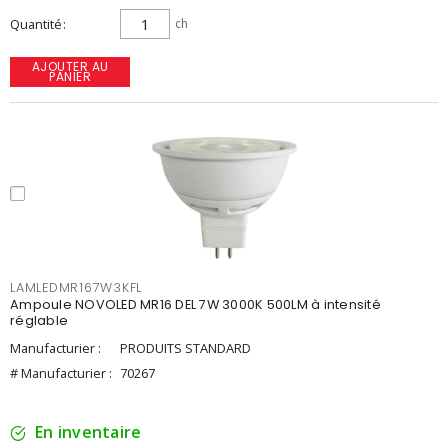
Quantité
ch
AJOUTER AU
PANIER
LAMLEDMR167W3KFL
Ampoule NOVOLED MR16 DEL 7W 3000K 500LM à intensité
réglable
Manufacturier :
PRODUITS STANDARD
# Manufacturier :
70267
En inventaire