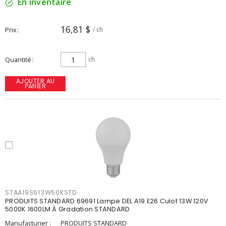
En inventaire
16,81 $
Prix
/ ch
Quantité
ch
AJOUTER AU
PANIER
STAA19S613W50KSTD
PRODUITS STANDARD 69691 Lampe DEL A19 E26 Culot 13W 120V
5000K 1600LM À Gradation STANDARD
Manufacturier :
PRODUITS STANDARD