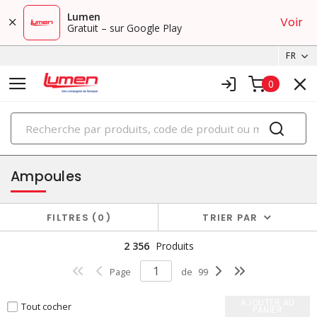
Lumen
Voir
Gratuit – sur Google Play
FR
0
PRODUITS
éclairage
Ampoules
FILTRES
0
TRIER PAR
2 356
Produits
Page
de
99
AJOUTER AU
Tout cocher
PANIER