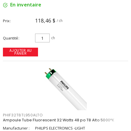
En inventaire
118,46 $
Prix
/ ch
Quantité
ch
AJOUTER AU
PANIER
PHIF32T8TL950ALTO
Ampoule Tube Fluorescent 32 Watts 48 po T8 Alto 5000°K
Manufacturier :
PHILIPS ELECTRONICS -LIGHT