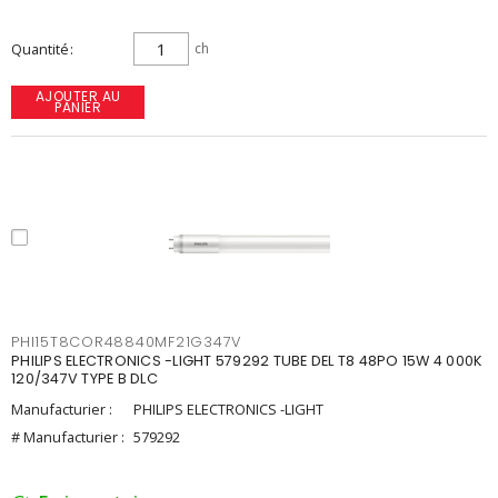
Quantité
ch
AJOUTER AU
PANIER
PHI15T8COR48840MF21G347V
PHILIPS ELECTRONICS -LIGHT 579292 TUBE DEL T8 48PO 15W 4 000K
120/347V TYPE B DLC
Manufacturier :
PHILIPS ELECTRONICS -LIGHT
# Manufacturier :
579292