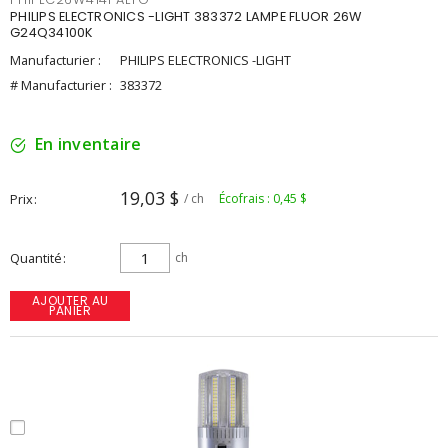
PHILIPS ELECTRONICS -LIGHT 383372 LAMPE FLUOR 26W
G24Q34100K
Manufacturier :
PHILIPS ELECTRONICS -LIGHT
# Manufacturier :
383372
En inventaire
19,03 $
Prix
/ ch
Écofrais : 0,45 $
Quantité
ch
AJOUTER AU
PANIER