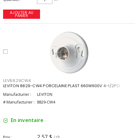
AJOUTER AU
PANIER
LEV8829CW4
LEVITON 8829-CW4 PORCELAINE PLAST 660W600V 4-1/2PO
Manufacturier :
LEVITON
# Manufacturier :
8829-CW4
En inventaire
2,57 $
Prix
/ ch