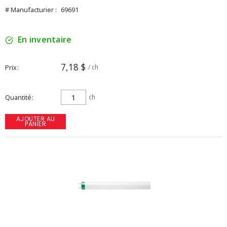
# Manufacturier :
69691
En inventaire
7,18 $
Prix
/ ch
Quantité
ch
AJOUTER AU
PANIER