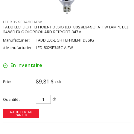
LED8029E345CAFW
TADD LLC-LIGHT EFFICIENT DESIG LED-8029E345C-A-FW LAMPE DEL
24W FLEX COLORBOLLARD RETROFIT 347V
Manufacturier :
TADD LLC-LIGHT EFFICIENT DESIG
# Manufacturier :
LED-8029E345C-A-FW
En inventaire
89,81 $
Prix
/ ch
Quantité
ch
AJOUTER AU
PANIER