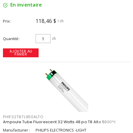
En inventaire
118,46 $
Prix
/ ch
Quantité
ch
AJOUTER AU
PANIER
PHIF32T8TL950ALTO
Ampoule Tube Fluorescent 32 Watts 48 po T8 Alto 5000°K
Manufacturier :
PHILIPS ELECTRONICS -LIGHT