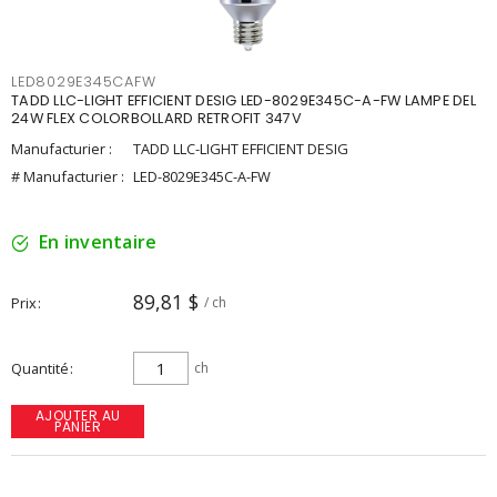
LED8029E345CAFW
TADD LLC-LIGHT EFFICIENT DESIG LED-8029E345C-A-FW LAMPE DEL
24W FLEX COLORBOLLARD RETROFIT 347V
Manufacturier :
TADD LLC-LIGHT EFFICIENT DESIG
# Manufacturier :
LED-8029E345C-A-FW
En inventaire
89,81 $
Prix
/ ch
Quantité
ch
AJOUTER AU
PANIER