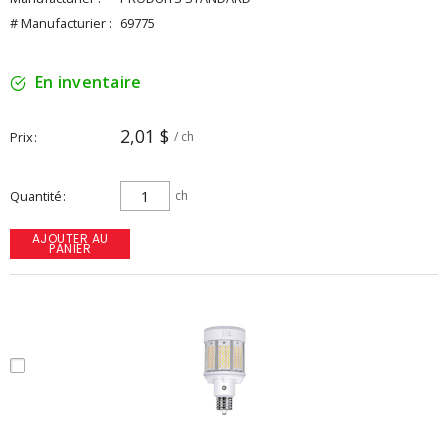
# Manufacturier :
69775
En inventaire
2,01 $
Prix
/ ch
Quantité
ch
AJOUTER AU
PANIER