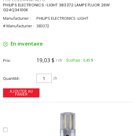
PHILIPS ELECTRONICS -LIGHT 383372 LAMPE FLUOR 26W
G24Q34100K
Manufacturier :
PHILIPS ELECTRONICS -LIGHT
# Manufacturier :
383372
En inventaire
19,03 $
Prix
/ ch
Écofrais : 0,45 $
Quantité
ch
AJOUTER AU
PANIER