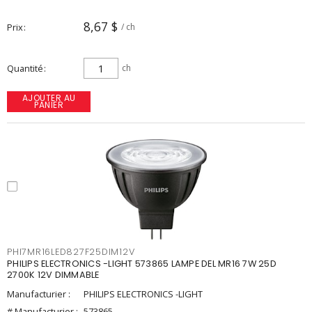
8,67 $
Prix
/ ch
Quantité
ch
AJOUTER AU
PANIER
PHI7MR16LED827F25DIM12V
PHILIPS ELECTRONICS -LIGHT 573865 LAMPE DEL MR16 7W 25D
2700K 12V DIMMABLE
Manufacturier :
PHILIPS ELECTRONICS -LIGHT
# Manufacturier :
573865