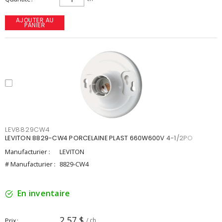
AJOUTER AU
PANIER
LEV8829CW4
LEVITON 8829-CW4 PORCELAINE PLAST 660W600V 4-1/2PO
Manufacturier :
LEVITON
# Manufacturier :
8829-CW4
En inventaire
2,57 $
Prix
/ ch