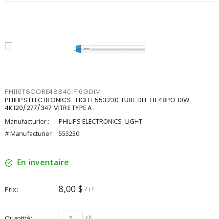
PHI10T8CORE48840IF16GDIM
PHILIPS ELECTRONICS -LIGHT 553230 TUBE DEL T8 48PO 10W
4K120/277/347 VITRE TYPE A
Manufacturier :
PHILIPS ELECTRONICS -LIGHT
# Manufacturier :
553230
En inventaire
8,00 $
Prix
/ ch
Quantité
ch