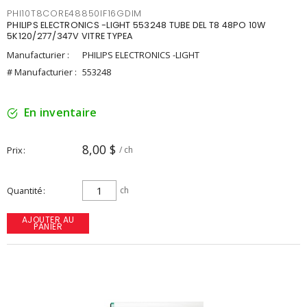
PHI10T8CORE48850IF16GDIM
PHILIPS ELECTRONICS -LIGHT 553248 TUBE DEL T8 48PO 10W
5K120/277/347V VITRE TYPEA
Manufacturier :
PHILIPS ELECTRONICS -LIGHT
# Manufacturier :
553248
En inventaire
8,00 $
Prix
/ ch
Quantité
ch
AJOUTER AU
PANIER