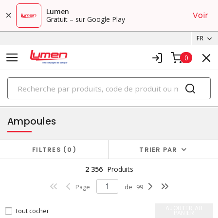
Lumen
Voir
Gratuit – sur Google Play
FR
0
PRODUITS
éclairage
Ampoules
FILTRES
0
TRIER PAR
2 356
Produits
Page
de
99
AJOUTER AU
Tout cocher
PANIER