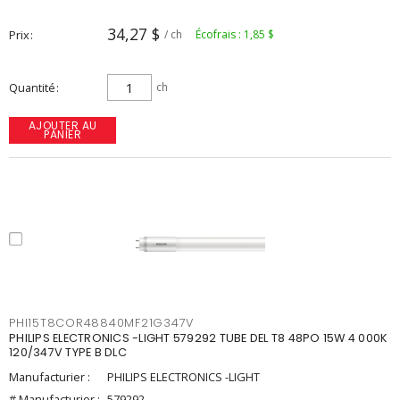
34,27 $
Prix
/ ch
Écofrais : 1,85 $
Quantité
ch
AJOUTER AU
PANIER
PHI15T8COR48840MF21G347V
PHILIPS ELECTRONICS -LIGHT 579292 TUBE DEL T8 48PO 15W 4 000K
120/347V TYPE B DLC
Manufacturier :
PHILIPS ELECTRONICS -LIGHT
# Manufacturier :
579292