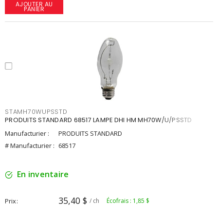
AJOUTER AU
PANIER
STAMH70WUPSSTD
PRODUITS STANDARD 68517 LAMPE DHI HM MH70W/U/PSSTD
Manufacturier :
PRODUITS STANDARD
# Manufacturier :
68517
En inventaire
35,40 $
Prix
/ ch
Écofrais : 1,85 $