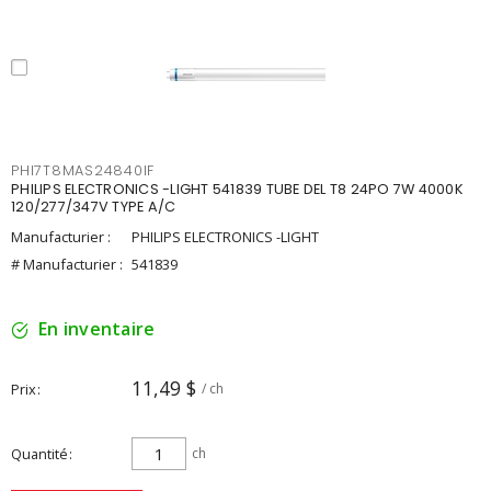
PHI7T8MAS24840IF
PHILIPS ELECTRONICS -LIGHT 541839 TUBE DEL T8 24PO 7W 4000K
120/277/347V TYPE A/C
Manufacturier :
PHILIPS ELECTRONICS -LIGHT
# Manufacturier :
541839
En inventaire
11,49 $
Prix
/ ch
Quantité
ch