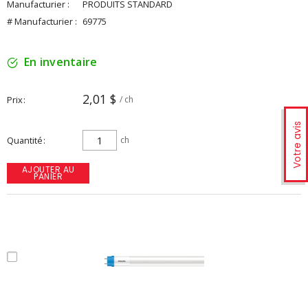
Manufacturier :
PRODUITS STANDARD
# Manufacturier :
69775
En inventaire
2,01 $
Prix
/ ch
Votre avis
Quantité
ch
AJOUTER AU
PANIER