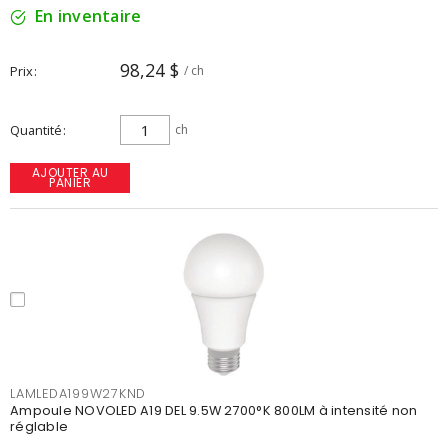
En inventaire
98,24 $
Prix
/ ch
Quantité
ch
AJOUTER AU
PANIER
LAMLEDA199W27KND
Ampoule NOVOLED A19 DEL 9.5W 2700°K 800LM à intensité non
réglable