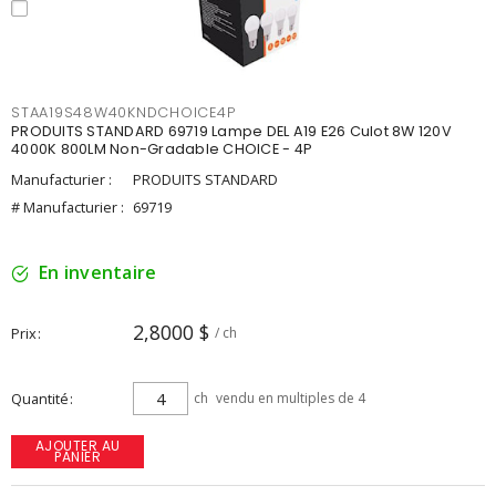
STAA19S48W40KNDCHOICE4P
PRODUITS STANDARD 69719 Lampe DEL A19 E26 Culot 8W 120V
4000K 800LM Non-Gradable CHOICE - 4P
Manufacturier :
PRODUITS STANDARD
# Manufacturier :
69719
En inventaire
2,8000 $
Prix
/ ch
Quantité
ch
vendu en multiples de 4
AJOUTER AU
PANIER