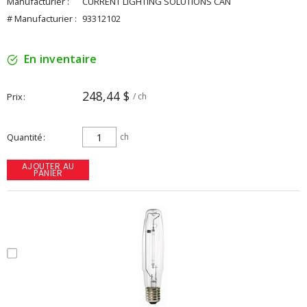
Manufacturier :
CURRENT LIGHTING SOLUTIONS CAN
# Manufacturier :
93312102
En inventaire
248,44 $
Prix
/ ch
Quantité
ch
AJOUTER AU
PANIER