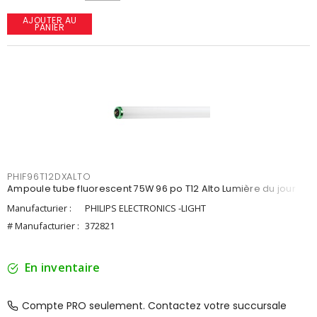
AJOUTER AU
PANIER
PHIF96T12DXALTO
Ampoule tube fluorescent 75W 96 po T12 Alto Lumière du jour
Manufacturier :
PHILIPS ELECTRONICS -LIGHT
# Manufacturier :
372821
En inventaire
Compte PRO seulement. Contactez votre succursale