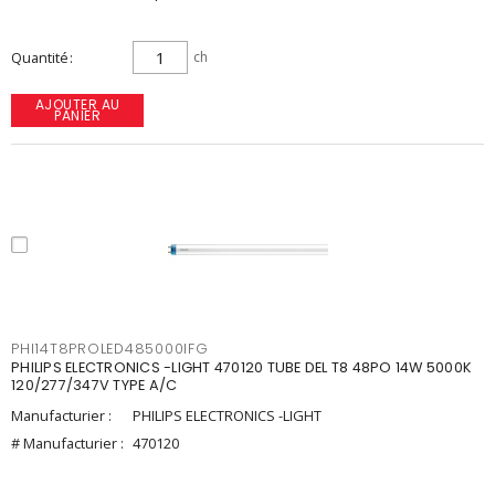
Quantité
ch
AJOUTER AU
PANIER
PHI14T8PROLED485000IFG
PHILIPS ELECTRONICS -LIGHT 470120 TUBE DEL T8 48PO 14W 5000K
120/277/347V TYPE A/C
Manufacturier :
PHILIPS ELECTRONICS -LIGHT
# Manufacturier :
470120