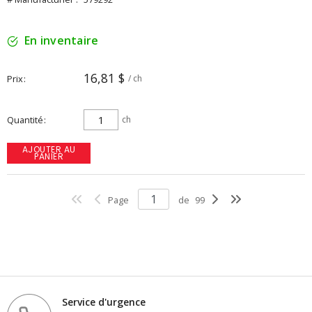
En inventaire
16,81 $
Prix
/ ch
Quantité
ch
AJOUTER AU
PANIER
Page
de
99
Service d'urgence