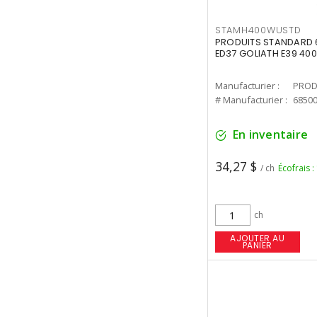
STAMH400WUSTD
PRODUITS STANDARD 
ED37 GOLIATH E39 400
Manufacturier :
PROD
# Manufacturier :
6850
En inventaire
34,27 $
/ ch
Écofrais :
ch
AJOUTER AU
PANIER