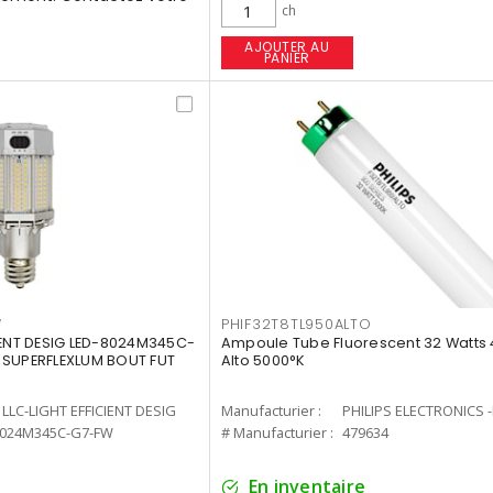
ch
AJOUTER AU
PANIER
W
PHIF32T8TL950ALTO
IENT DESIG LED-8024M345C-
Ampoule Tube Fluorescent 32 Watts 
 SUPERFLEXLUM BOUT FUT
Alto 5000°K
LLC-LIGHT EFFICIENT DESIG
Manufacturier :
PHILIPS ELECTRONICS 
8024M345C-G7-FW
# Manufacturier :
479634
En inventaire