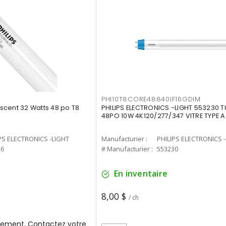
PHI10T8CORE48840IF16GDIM
cent 32 Watts 48 po T8
PHILIPS ELECTRONICS -LIGHT 553230 T
48PO 10W 4K120/277/347 VITRE TYPE A
PS ELECTRONICS -LIGHT
Manufacturier :
PHILIPS ELECTRONICS 
26
# Manufacturier :
553230
En inventaire
8,00 $
/ ch
ement. Contactez votre