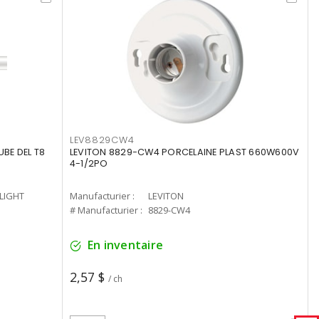
LEV8829CW4
UBE DEL T8
LEVITON 8829-CW4 PORCELAINE PLAST 660W600V
4-1/2PO
-LIGHT
Manufacturier :
LEVITON
# Manufacturier :
8829-CW4
En inventaire
2,57 $
/ ch