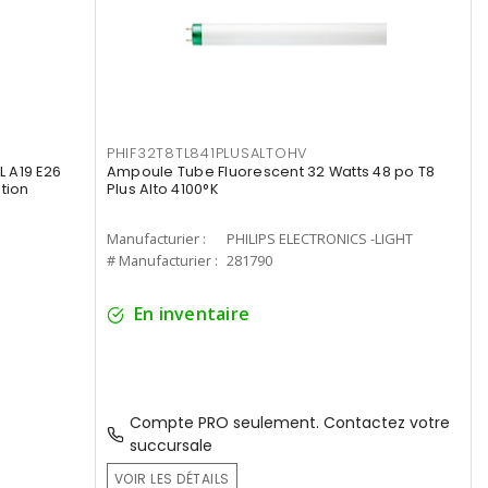
PHIF32T8TL841PLUSALTOHV
 A19 E26
Ampoule Tube Fluorescent 32 Watts 48 po T8
tion
Plus Alto 4100°K
Manufacturier :
PHILIPS ELECTRONICS -LIGHT
# Manufacturier :
281790
En inventaire
Compte PRO seulement. Contactez votre
succursale
VOIR LES DÉTAILS