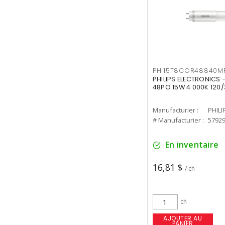
PHI15T8COR48840M
PHILIPS ELECTRONICS 
48PO 15W 4 000K 120/
Manufacturier :
PHILI
# Manufacturier :
5792
En inventaire
16,81 $
/ ch
ch
AJOUTER AU
PANIER