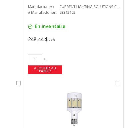
Manufacturier :
CURRENT LIGHTING SOLUTIONS CAN
# Manufacturier :
93312102
En inventaire
248,44 $
/ ch
ch
AJOUTER AU
PANIER