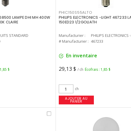
PHIC150S55ALTO
68500 LAMPE DHI MH 400W
PHILIPS ELECTRONICS -LIGHT 467233 
0K CLAIRE
150ED23 1/2GOLIATH
UITS STANDARD
Manufacturier :
PHILIPS ELECTRONICS 
0
# Manufacturier :
467233
En inventaire
29,13 $
 1,85 $
/ ch
Écofrais : 1,85 $
ch
AJOUTER AU
PANIER