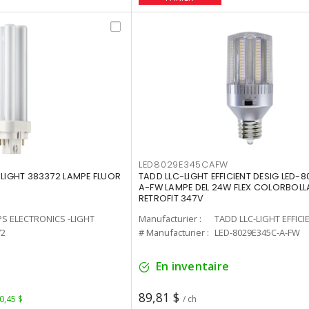
LED8029E345CAFW
-LIGHT 383372 LAMPE FLUOR
TADD LLC-LIGHT EFFICIENT DESIG LED-
A-FW LAMPE DEL 24W FLEX COLORBOL
RETROFIT 347V
PS ELECTRONICS -LIGHT
Manufacturier :
TADD LLC-LIGHT EFFICI
72
# Manufacturier :
LED-8029E345C-A-FW
En inventaire
89,81 $
 0,45 $
/ ch