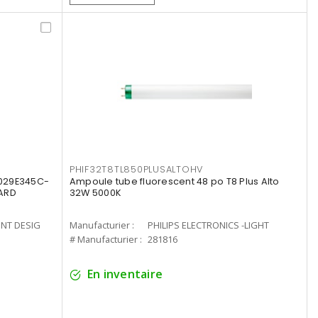
PHIF32T8TL850PLUSALTOHV
8029E345C-
Ampoule tube fluorescent 48 po T8 Plus Alto
LARD
32W 5000K
ENT DESIG
Manufacturier :
PHILIPS ELECTRONICS -LIGHT
# Manufacturier :
281816
En inventaire