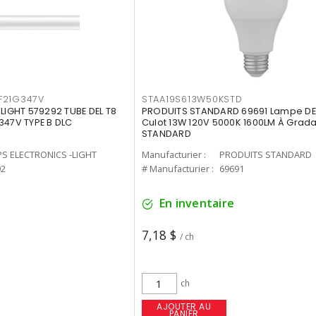
F21G347V
STAA19S613W50KSTD
-LIGHT 579292 TUBE DEL T8
PRODUITS STANDARD 69691 Lampe DEL
347V TYPE B DLC
Culot 13W 120V 5000K 1600LM À Grada
STANDARD
PS ELECTRONICS -LIGHT
Manufacturier :
PRODUITS STANDARD
92
# Manufacturier :
69691
En inventaire
7,18 $
/ ch
ch
AJOUTER AU
PANIER