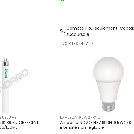
Compte PRO seulement. Contac
succursale
VOIR LES DÉTAILS
G5ELUME
LAMLEDA199W27KND
69289 FLUORESCENT
Ampoule NOVOLED A19 DEL 9.5W 2700
G5/ELUME
intensité non réglable