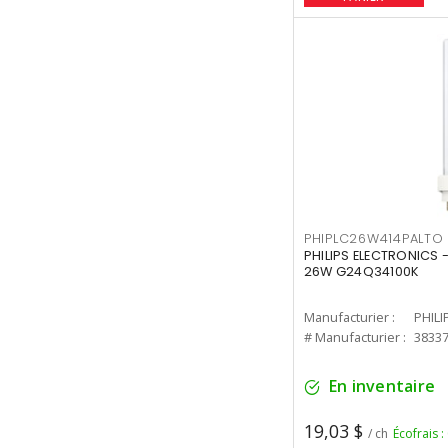
PHIPLC26W414PALTO
PHILIPS ELECTRONICS 
26W G24Q34100K
Manufacturier :
PHILI
# Manufacturier :
3833
En inventaire
19,03 $
/ ch
Écofrais :