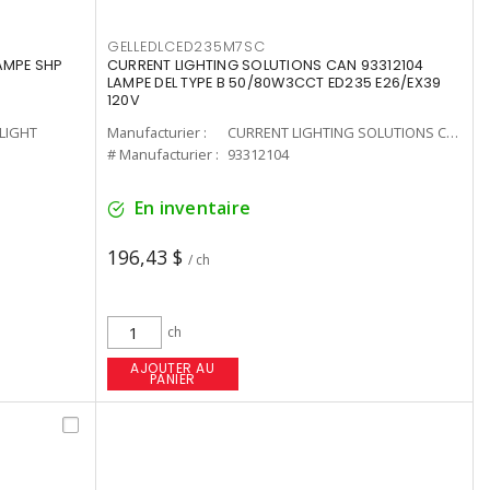
GELLEDLCED235M7SC
LAMPE SHP
CURRENT LIGHTING SOLUTIONS CAN 93312104
LAMPE DEL TYPE B 50/80W3CCT ED235 E26/EX39
120V
-LIGHT
Manufacturier :
CURRENT LIGHTING SOLUTIONS CAN
# Manufacturier :
93312104
En inventaire
196,43 $
/ ch
ch
AJOUTER AU
PANIER