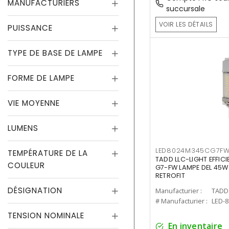
MANUFACTURIERS
succursale
VOIR LES DÉTAILS
PUISSANCE
TYPE DE BASE DE LAMPE
FORME DE LAMPE
VIE MOYENNE
LUMENS
LED8024M345CG7F
TEMPÉRATURE DE LA
TADD LLC-LIGHT EFFIC
COULEUR
G7-FW LAMPE DEL 45W
RETROFIT
DÉSIGNATION
Manufacturier :
TADD 
# Manufacturier :
LED-
TENSION NOMINALE
En inventaire