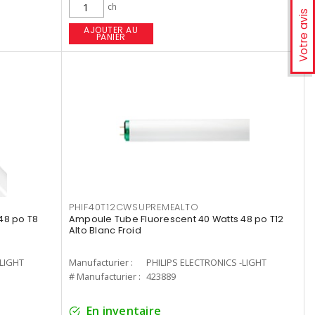
ch
Votre avis
AJOUTER AU
PANIER
PHIF40T12CWSUPREMEALTO
48 po T8
Ampoule Tube Fluorescent 40 Watts 48 po T12
Alto Blanc Froid
-LIGHT
Manufacturier :
PHILIPS ELECTRONICS -LIGHT
# Manufacturier :
423889
En inventaire