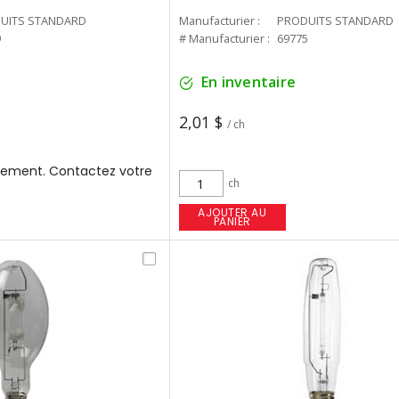
UITS STANDARD
Manufacturier :
PRODUITS STANDARD
9
# Manufacturier :
69775
En inventaire
2,01 $
/ ch
ement. Contactez votre
ch
AJOUTER AU
PANIER