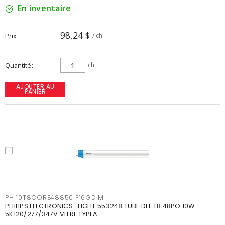
En inventaire
98,24 $
Prix
/ ch
Quantité
ch
AJOUTER AU
PANIER
PHI10T8CORE48850IF16GDIM
PHILIPS ELECTRONICS -LIGHT 553248 TUBE DEL T8 48PO 10W
5K120/277/347V VITRE TYPEA