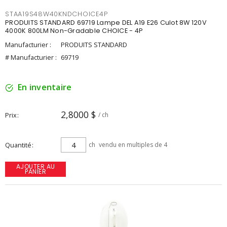
STAA19S48W40KNDCHOICE4P
PRODUITS STANDARD 69719 Lampe DEL A19 E26 Culot 8W 120V
4000K 800LM Non-Gradable CHOICE - 4P
Manufacturier :
PRODUITS STANDARD
# Manufacturier :
69719
En inventaire
2,8000 $
Prix
/ ch
Quantité
ch
vendu en multiples de 4
AJOUTER AU
PANIER