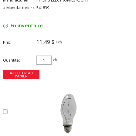
Manufacturier :
PHILIPS ELECTRONICS -LIGHT
# Manufacturier :
541839
En inventaire
11,49 $
Prix
/ ch
Quantité
ch
AJOUTER AU
PANIER