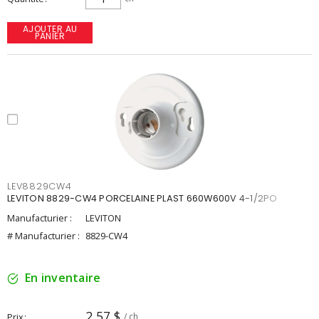
AJOUTER AU
PANIER
LEV8829CW4
LEVITON 8829-CW4 PORCELAINE PLAST 660W600V 4-1/2PO
Manufacturier :
LEVITON
# Manufacturier :
8829-CW4
En inventaire
2,57 $
Prix
/ ch