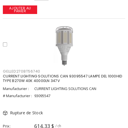
AJOUTER AU
PANIER
GELLED270BT56740
CURRENT LIGHTING SOLUTIONS CAN 93095547 LAMPE DEL 1000HID
TYPE B270W 40K 40000LN 347V
Manufacturier :
CURRENT LIGHTING SOLUTIONS CAN
# Manufacturier :
93095547
Rupture de Stock
614,33 $
Prix
/ ch