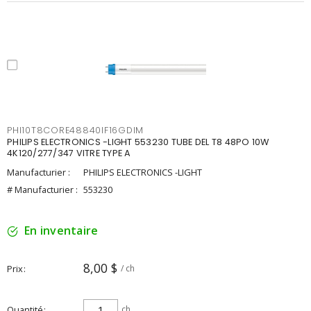
PHI10T8CORE48840IF16GDIM
PHILIPS ELECTRONICS -LIGHT 553230 TUBE DEL T8 48PO 10W
4K120/277/347 VITRE TYPE A
Manufacturier :
PHILIPS ELECTRONICS -LIGHT
# Manufacturier :
553230
En inventaire
8,00 $
Prix
/ ch
Quantité
ch