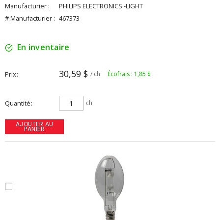
Manufacturier :
PHILIPS ELECTRONICS -LIGHT
# Manufacturier :
467373
En inventaire
30,59 $
Prix
/ ch
Écofrais : 1,85 $
Quantité
ch
AJOUTER AU
PANIER