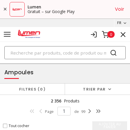
Lumen
Voir
Gratuit – sur Google Play
FR
0
PRODUITS
éclairage
Ampoules
FILTRES
0
TRIER PAR
2 356
Produits
Page
de
99
AJOUTER AU
Tout cocher
PANIER