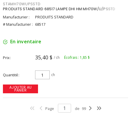
STAMH70WUPSSTD
PRODUITS STANDARD 68517 LAMPE DHI HM MH70W/U/PSSTD
Manufacturier :
PRODUITS STANDARD
# Manufacturier :
68517
En inventaire
35,40 $
Prix
/ ch
Écofrais : 1,85 $
Quantité
ch
AJOUTER AU
PANIER
Page
de
99