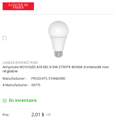
AJOUTER AU
PANIER
LAMLEDA199W27KND
Ampoule NOVOLED A19 DEL 9.5W 2700°K 800LM à intensité non
réglable
Manufacturier :
PRODUITS STANDARD
# Manufacturier :
69775
En inventaire
2,01 $
Prix
/ ch