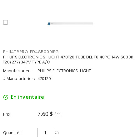
PHI14T8PROLED485000IFG
PHILIPS ELECTRONICS -LIGHT 470120 TUBE DEL T8 48PO 14W 5000K
120/277/347V TYPE A/C
Manufacturier :
PHILIPS ELECTRONICS -LIGHT
# Manufacturier :
470120
En inventaire
7,60 $
Prix
/ ch
Quantité
ch