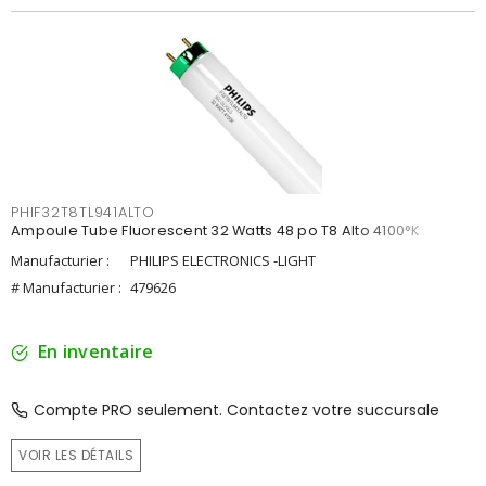
PHIF32T8TL941ALTO
Ampoule Tube Fluorescent 32 Watts 48 po T8 Alto 4100°K
Manufacturier :
PHILIPS ELECTRONICS -LIGHT
# Manufacturier :
479626
En inventaire
Compte PRO seulement. Contactez votre succursale
VOIR LES DÉTAILS