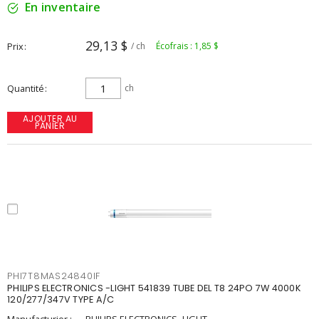
En inventaire
29,13 $
Prix
/ ch
Écofrais : 1,85 $
Quantité
ch
AJOUTER AU
PANIER
PHI7T8MAS24840IF
PHILIPS ELECTRONICS -LIGHT 541839 TUBE DEL T8 24PO 7W 4000K
120/277/347V TYPE A/C