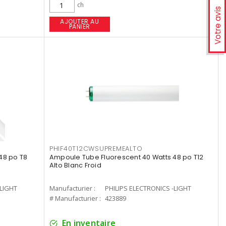
ch
Votre avis
AJOUTER AU
PANIER
PHIF40T12CWSUPREMEALTO
48 po T8
Ampoule Tube Fluorescent 40 Watts 48 po T12
Alto Blanc Froid
-LIGHT
Manufacturier :
PHILIPS ELECTRONICS -LIGHT
# Manufacturier :
423889
En inventaire