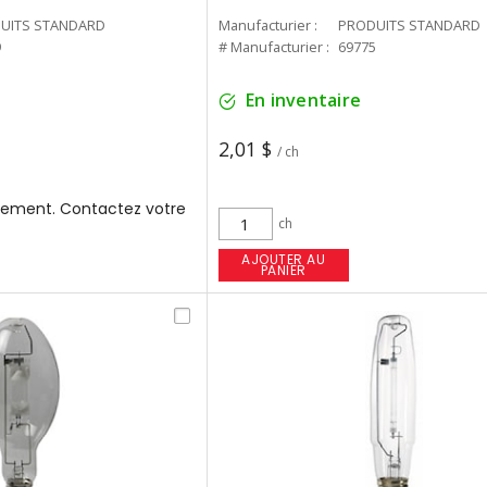
UITS STANDARD
Manufacturier :
PRODUITS STANDARD
9
# Manufacturier :
69775
En inventaire
2,01 $
/ ch
ement. Contactez votre
ch
AJOUTER AU
PANIER