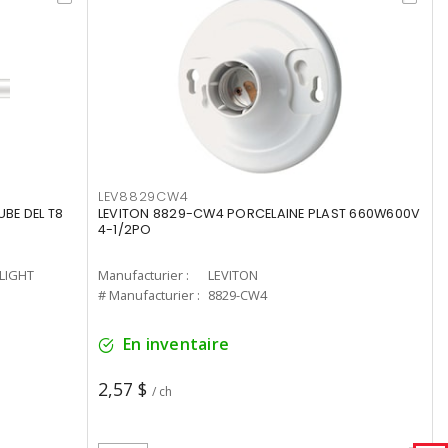
LEV8829CW4
UBE DEL T8
LEVITON 8829-CW4 PORCELAINE PLAST 660W600V
4-1/2PO
-LIGHT
Manufacturier :
LEVITON
# Manufacturier :
8829-CW4
En inventaire
2,57 $
/ ch