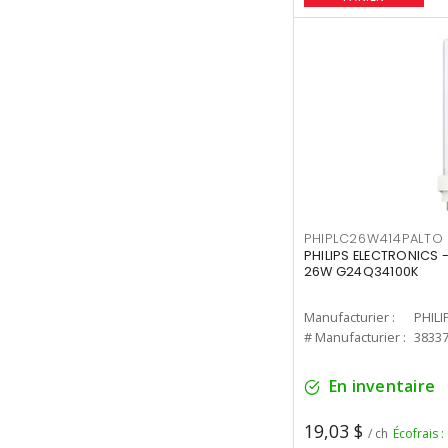
PHIPLC26W414PALTO
PHILIPS ELECTRONICS 
26W G24Q34100K
Manufacturier :
PHILI
# Manufacturier :
3833
En inventaire
19,03 $
/ ch
Écofrais :