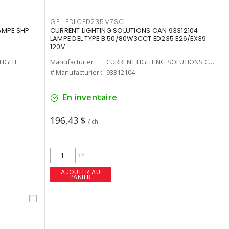
GELLEDLCED235M7SC
LAMPE SHP
CURRENT LIGHTING SOLUTIONS CAN 93312104
LAMPE DEL TYPE B 50/80W3CCT ED235 E26/EX39
120V
-LIGHT
Manufacturier :
CURRENT LIGHTING SOLUTIONS CAN
# Manufacturier :
93312104
En inventaire
196,43 $
/ ch
ch
AJOUTER AU
PANIER