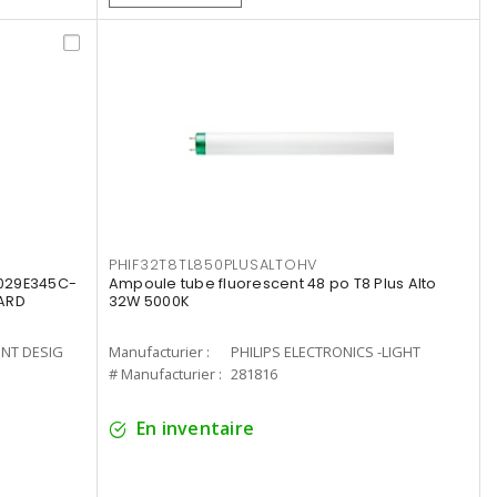
PHIF32T8TL850PLUSALTOHV
8029E345C-
Ampoule tube fluorescent 48 po T8 Plus Alto
LARD
32W 5000K
ENT DESIG
Manufacturier :
PHILIPS ELECTRONICS -LIGHT
# Manufacturier :
281816
En inventaire