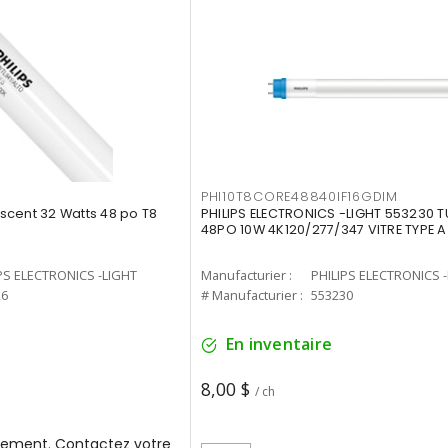
PHI10T8CORE48840IF16GDIM
cent 32 Watts 48 po T8
PHILIPS ELECTRONICS -LIGHT 553230 T
48PO 10W 4K120/277/347 VITRE TYPE A
PS ELECTRONICS -LIGHT
Manufacturier :
PHILIPS ELECTRONICS 
26
# Manufacturier :
553230
En inventaire
8,00 $
/ ch
ement. Contactez votre