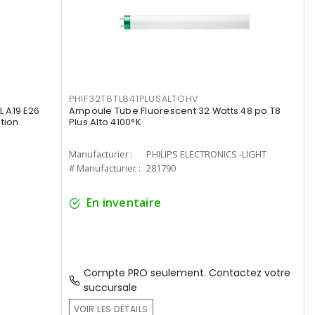
PHIF32T8TL841PLUSALTOHV
 A19 E26
Ampoule Tube Fluorescent 32 Watts 48 po T8
tion
Plus Alto 4100°K
Manufacturier :
PHILIPS ELECTRONICS -LIGHT
# Manufacturier :
281790
En inventaire
Compte PRO seulement. Contactez votre
succursale
VOIR LES DÉTAILS