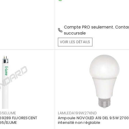
Compte PRO seulement. Contac
succursale
VOIR LES DÉTAILS
G5ELUME
LAMLEDA199W27KND
69289 FLUORESCENT
Ampoule NOVOLED A19 DEL 9.5W 2700
G5/ELUME
intensité non réglable