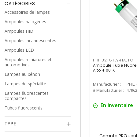
CATÉGORIES
Accessoires de lampes
Ampoules halogènes
Ampoules HID
Ampoules incandescentes
Ampoules LED
Ampoules miniatures et
PHIF32T8TL941ALTO
automotives
Ampoule Tube Fluores
Alto 4100°K
Lampes au xénon
Lampes de spécialité
Manufacturier :
PHILI
# Manufacturier :
4796
Lampes fluorescentes
compactes
En inventaire
Tubes fluorescents
TYPE
Compte PRO seul