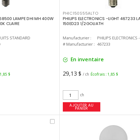
PHIC150S55ALTO
68500 LAMPE DHI MH 400W
PHILIPS ELECTRONICS -LIGHT 467233 
0K CLAIRE
150ED23 1/2GOLIATH
UITS STANDARD
Manufacturier :
PHILIPS ELECTRONICS 
0
# Manufacturier :
467233
En inventaire
29,13 $
 1,85 $
/ ch
Écofrais : 1,85 $
ch
AJOUTER AU
PANIER