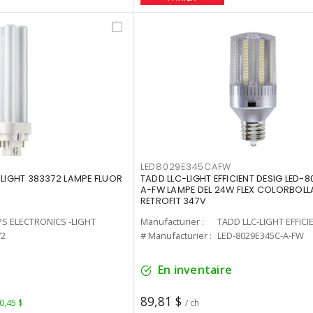
LED8029E345CAFW
-LIGHT 383372 LAMPE FLUOR
TADD LLC-LIGHT EFFICIENT DESIG LED-
A-FW LAMPE DEL 24W FLEX COLORBOL
RETROFIT 347V
PS ELECTRONICS -LIGHT
Manufacturier :
TADD LLC-LIGHT EFFICI
72
# Manufacturier :
LED-8029E345C-A-FW
En inventaire
89,81 $
 0,45 $
/ ch