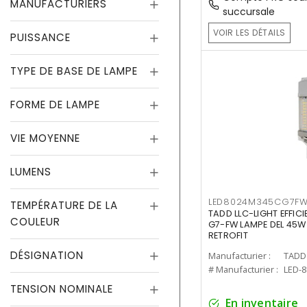
MANUFACTURIERS
succursale
VOIR LES DÉTAILS
PUISSANCE
TYPE DE BASE DE LAMPE
FORME DE LAMPE
VIE MOYENNE
LUMENS
LED8024M345CG7F
TEMPÉRATURE DE LA
TADD LLC-LIGHT EFFIC
COULEUR
G7-FW LAMPE DEL 45W
RETROFIT
DÉSIGNATION
Manufacturier :
TADD 
# Manufacturier :
LED-
TENSION NOMINALE
En inventaire