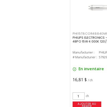
PHI15T8COR48840M
PHILIPS ELECTRONICS 
48PO 15W 4 000K 120/
Manufacturier :
PHILI
# Manufacturier :
5792
En inventaire
16,81 $
/ ch
ch
AJOUTER AU
PANIER