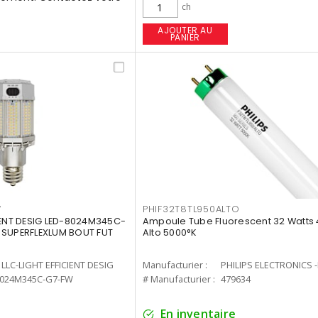
ch
AJOUTER AU
PANIER
W
PHIF32T8TL950ALTO
IENT DESIG LED-8024M345C-
Ampoule Tube Fluorescent 32 Watts 
 SUPERFLEXLUM BOUT FUT
Alto 5000°K
LLC-LIGHT EFFICIENT DESIG
Manufacturier :
PHILIPS ELECTRONICS 
8024M345C-G7-FW
# Manufacturier :
479634
En inventaire