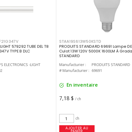
F21G347V
STAA19S613W50KSTD
-LIGHT 579292 TUBE DEL T8
PRODUITS STANDARD 69691 Lampe DEL
347V TYPE B DLC
Culot 13W 120V 5000K 1600LM À Grada
STANDARD
PS ELECTRONICS -LIGHT
Manufacturier :
PRODUITS STANDARD
92
# Manufacturier :
69691
En inventaire
7,18 $
/ ch
ch
AJOUTER AU
PANIER