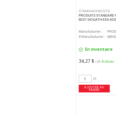
STAMH400WUSTD
PRODUITS STANDARD 
ED37 GOLIATH E39 400
Manufacturier :
PROD
# Manufacturier :
6850
En inventaire
34,27 $
/ ch
Écofrais :
ch
AJOUTER AU
PANIER