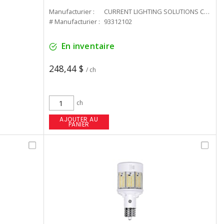
Manufacturier :
CURRENT LIGHTING SOLUTIONS CAN
# Manufacturier :
93312102
En inventaire
248,44 $
/ ch
ch
AJOUTER AU
PANIER