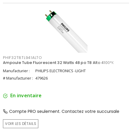
PHIF32T8TL941ALTO
Ampoule Tube Fluorescent 32 Watts 48 po T8 Alto 4100°K
Manufacturier :
PHILIPS ELECTRONICS -LIGHT
# Manufacturier :
479626
En inventaire
Compte PRO seulement. Contactez votre succursale
VOIR LES DÉTAILS