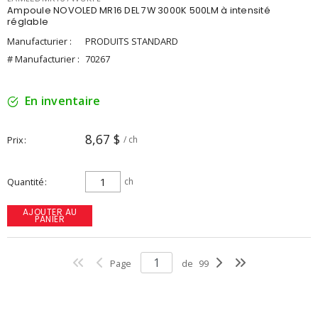
Ampoule NOVOLED MR16 DEL 7W 3000K 500LM à intensité
réglable
Manufacturier :
PRODUITS STANDARD
# Manufacturier :
70267
En inventaire
8,67 $
Prix
/ ch
Quantité
ch
AJOUTER AU
PANIER
Page
de
99