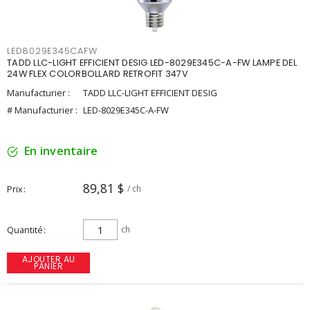
LED8029E345CAFW
TADD LLC-LIGHT EFFICIENT DESIG LED-8029E345C-A-FW LAMPE DEL
24W FLEX COLORBOLLARD RETROFIT 347V
Manufacturier :
TADD LLC-LIGHT EFFICIENT DESIG
# Manufacturier :
LED-8029E345C-A-FW
En inventaire
89,81 $
Prix
/ ch
Quantité
ch
AJOUTER AU
PANIER