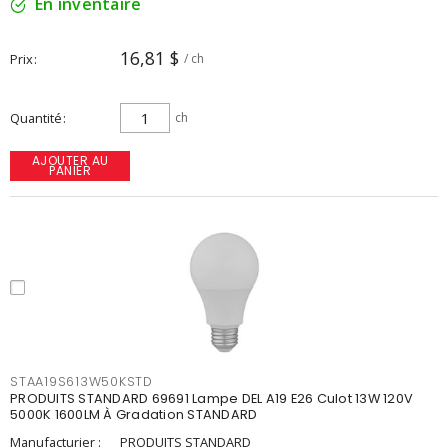
En inventaire
16,81 $
Prix
/ ch
Quantité
ch
AJOUTER AU
PANIER
STAA19S613W50KSTD
PRODUITS STANDARD 69691 Lampe DEL A19 E26 Culot 13W 120V
5000K 1600LM À Gradation STANDARD
Manufacturier :
PRODUITS STANDARD