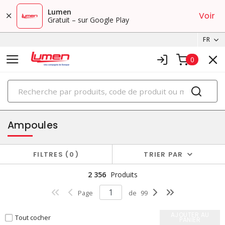
Lumen
Voir
Gratuit – sur Google Play
FR
0
PRODUITS
éclairage
Ampoules
FILTRES
0
TRIER PAR
2 356
Produits
Page
de
99
AJOUTER AU
Tout cocher
PANIER