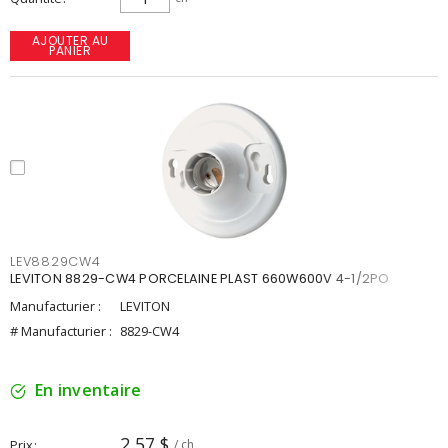
AJOUTER AU
PANIER
LEV8829CW4
LEVITON 8829-CW4 PORCELAINE PLAST 660W600V 4-1/2PO
Manufacturier :
LEVITON
# Manufacturier :
8829-CW4
En inventaire
2,57 $
Prix
/ ch