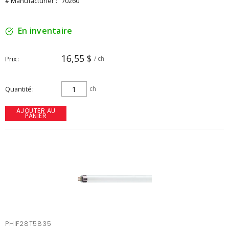
# Manufacturier :
70260
En inventaire
16,55 $
Prix
/ ch
Quantité
ch
AJOUTER AU
PANIER
PHIF28T5835