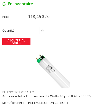
En inventaire
118,46 $
Prix
/ ch
Quantité
ch
AJOUTER AU
PANIER
PHIF32T8TL950ALTO
Ampoule Tube Fluorescent 32 Watts 48 po T8 Alto 5000°K
Manufacturier :
PHILIPS ELECTRONICS -LIGHT