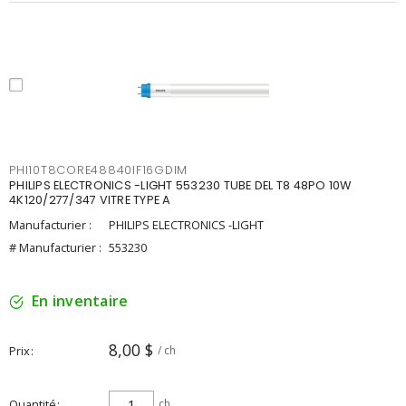
PHI10T8CORE48840IF16GDIM
PHILIPS ELECTRONICS -LIGHT 553230 TUBE DEL T8 48PO 10W
4K120/277/347 VITRE TYPE A
Manufacturier :
PHILIPS ELECTRONICS -LIGHT
# Manufacturier :
553230
En inventaire
8,00 $
Prix
/ ch
Quantité
ch