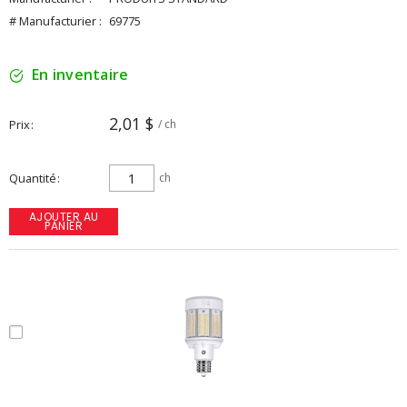
# Manufacturier :
69775
En inventaire
2,01 $
Prix
/ ch
Quantité
ch
AJOUTER AU
PANIER