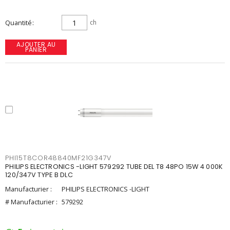
Quantité
ch
AJOUTER AU
PANIER
PHI15T8COR48840MF21G347V
PHILIPS ELECTRONICS -LIGHT 579292 TUBE DEL T8 48PO 15W 4 000K
120/347V TYPE B DLC
Manufacturier :
PHILIPS ELECTRONICS -LIGHT
# Manufacturier :
579292