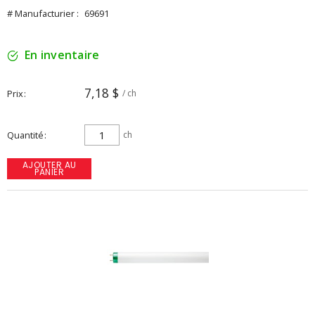
# Manufacturier :
69691
En inventaire
7,18 $
Prix
/ ch
Quantité
ch
AJOUTER AU
PANIER