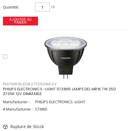
Quantité
ch
AJOUTER AU
PANIER
PHI7MR16LED827F25DIM12V
PHILIPS ELECTRONICS -LIGHT 573865 LAMPE DEL MR16 7W 25D
2700K 12V DIMMABLE
Manufacturier :
PHILIPS ELECTRONICS -LIGHT
# Manufacturier :
573865
Rupture de Stock