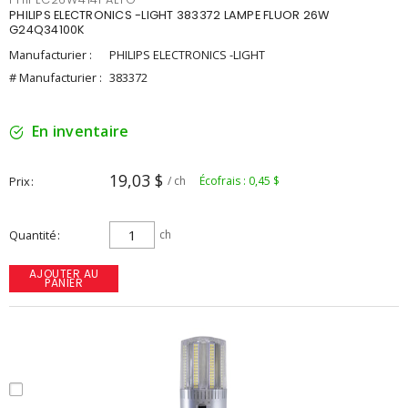
PHILIPS ELECTRONICS -LIGHT 383372 LAMPE FLUOR 26W
G24Q34100K
Manufacturier :
PHILIPS ELECTRONICS -LIGHT
# Manufacturier :
383372
En inventaire
19,03 $
Prix
/ ch
Écofrais : 0,45 $
Quantité
ch
AJOUTER AU
PANIER