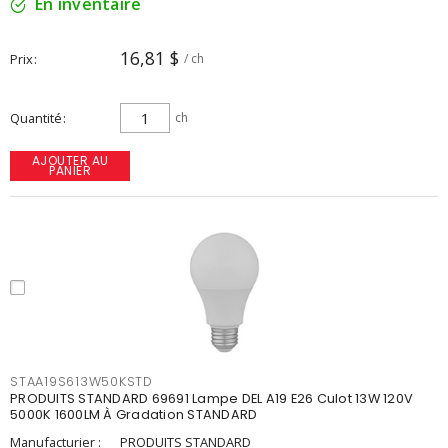
En inventaire
16,81 $
Prix
/ ch
Quantité
ch
AJOUTER AU
PANIER
STAA19S613W50KSTD
PRODUITS STANDARD 69691 Lampe DEL A19 E26 Culot 13W 120V
5000K 1600LM À Gradation STANDARD
Manufacturier :
PRODUITS STANDARD