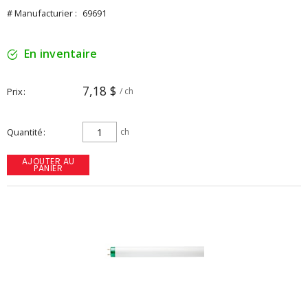
# Manufacturier :
69691
En inventaire
7,18 $
Prix
/ ch
Quantité
ch
AJOUTER AU
PANIER