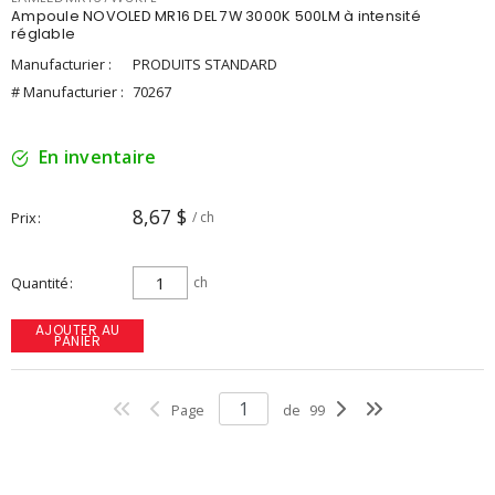
Ampoule NOVOLED MR16 DEL 7W 3000K 500LM à intensité
réglable
Manufacturier :
PRODUITS STANDARD
# Manufacturier :
70267
En inventaire
8,67 $
Prix
/ ch
Quantité
ch
AJOUTER AU
PANIER
Page
de
99