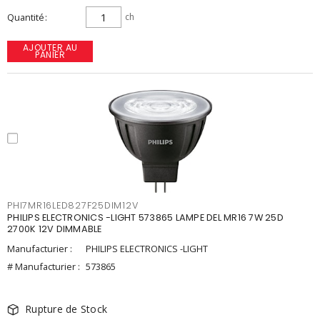
Quantité
ch
AJOUTER AU
PANIER
PHI7MR16LED827F25DIM12V
PHILIPS ELECTRONICS -LIGHT 573865 LAMPE DEL MR16 7W 25D
2700K 12V DIMMABLE
Manufacturier :
PHILIPS ELECTRONICS -LIGHT
# Manufacturier :
573865
Rupture de Stock