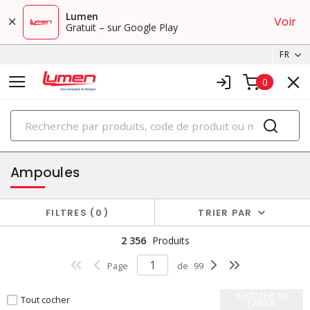
Lumen
Voir
Gratuit – sur Google Play
FR
0
PRODUITS
éclairage
Ampoules
FILTRES
0
TRIER PAR
2 356
Produits
Page
de
99
AJOUTER AU
Tout cocher
PANIER