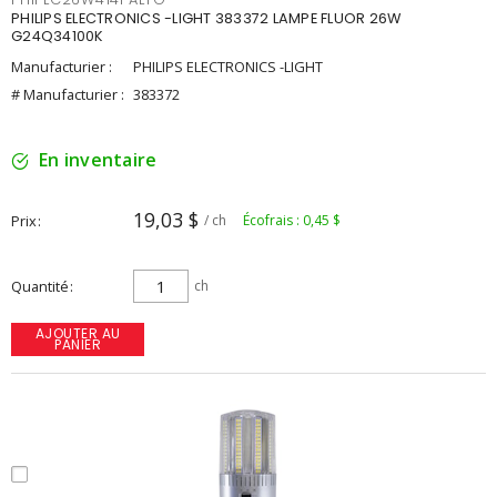
PHILIPS ELECTRONICS -LIGHT 383372 LAMPE FLUOR 26W
G24Q34100K
Manufacturier :
PHILIPS ELECTRONICS -LIGHT
# Manufacturier :
383372
En inventaire
19,03 $
Prix
/ ch
Écofrais : 0,45 $
Quantité
ch
AJOUTER AU
PANIER