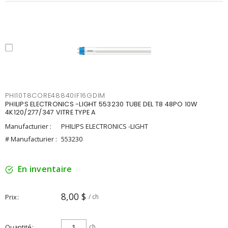
PHI10T8CORE48840IF16GDIM
PHILIPS ELECTRONICS -LIGHT 553230 TUBE DEL T8 48PO 10W
4K120/277/347 VITRE TYPE A
Manufacturier :
PHILIPS ELECTRONICS -LIGHT
# Manufacturier :
553230
En inventaire
8,00 $
Prix
/ ch
Quantité
ch