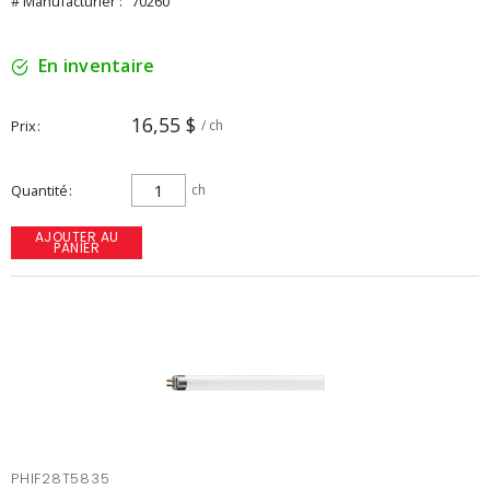
# Manufacturier :
70260
En inventaire
16,55 $
Prix
/ ch
Quantité
ch
AJOUTER AU
PANIER
PHIF28T5835