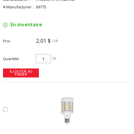
# Manufacturier :
69775
En inventaire
2,01 $
Prix
/ ch
Quantité
ch
AJOUTER AU
PANIER