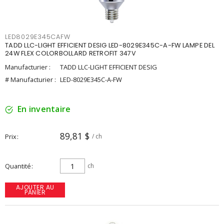
LED8029E345CAFW
TADD LLC-LIGHT EFFICIENT DESIG LED-8029E345C-A-FW LAMPE DEL
24W FLEX COLORBOLLARD RETROFIT 347V
Manufacturier :
TADD LLC-LIGHT EFFICIENT DESIG
# Manufacturier :
LED-8029E345C-A-FW
En inventaire
89,81 $
Prix
/ ch
Quantité
ch
AJOUTER AU
PANIER