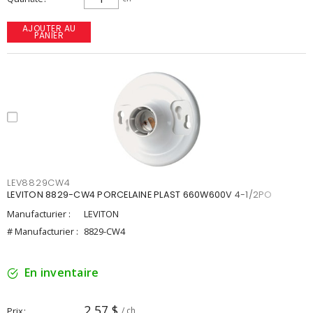
AJOUTER AU
PANIER
LEV8829CW4
LEVITON 8829-CW4 PORCELAINE PLAST 660W600V 4-1/2PO
Manufacturier :
LEVITON
# Manufacturier :
8829-CW4
En inventaire
2,57 $
Prix
/ ch