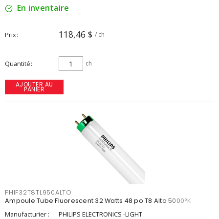
En inventaire
118,46 $
Prix
/ ch
Quantité
ch
AJOUTER AU
PANIER
PHIF32T8TL950ALTO
Ampoule Tube Fluorescent 32 Watts 48 po T8 Alto 5000°K
Manufacturier :
PHILIPS ELECTRONICS -LIGHT