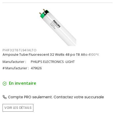
PHIF32T8TL941ALTO
Ampoule Tube Fluorescent 32 Watts 48 po T8 Alto 4100°K
Manufacturier :
PHILIPS ELECTRONICS -LIGHT
# Manufacturier :
479626
En inventaire
Compte PRO seulement. Contactez votre succursale
VOIR LES DÉTAILS