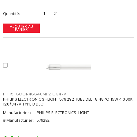
Quantité
ch
AJOUTER AU
PANIER
PHI15T8COR48840MF21G347V
PHILIPS ELECTRONICS -LIGHT 579292 TUBE DEL T8 48PO 15W 4 000K
120/347V TYPE B DLC
Manufacturier :
PHILIPS ELECTRONICS -LIGHT
# Manufacturier :
579292