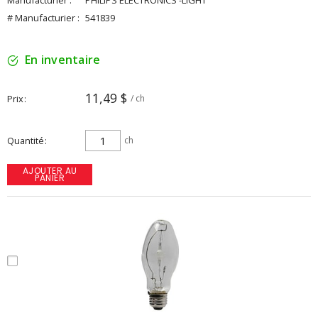
Manufacturier :
PHILIPS ELECTRONICS -LIGHT
# Manufacturier :
541839
En inventaire
11,49 $
Prix
/ ch
Quantité
ch
AJOUTER AU
PANIER