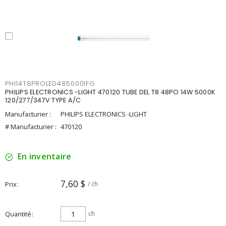
PHI14T8PROLED485000IFG
PHILIPS ELECTRONICS -LIGHT 470120 TUBE DEL T8 48PO 14W 5000K
120/277/347V TYPE A/C
Manufacturier :
PHILIPS ELECTRONICS -LIGHT
# Manufacturier :
470120
En inventaire
7,60 $
Prix
/ ch
Quantité
ch