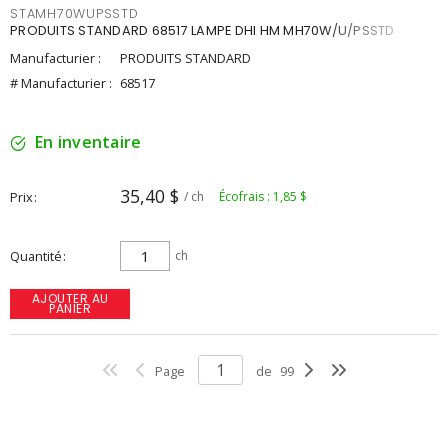
STAMH70WUPSSTD
PRODUITS STANDARD 68517 LAMPE DHI HM MH70W/U/PSSTD
Manufacturier :
PRODUITS STANDARD
# Manufacturier :
68517
En inventaire
35,40 $
Prix
/ ch
Écofrais : 1,85 $
Quantité
ch
AJOUTER AU
PANIER
Page
de
99