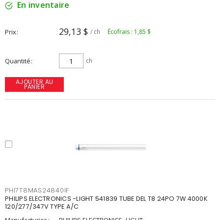
En inventaire
29,13 $
Prix
/ ch
Écofrais : 1,85 $
Quantité
ch
AJOUTER AU
PANIER
PHI7T8MAS24840IF
PHILIPS ELECTRONICS -LIGHT 541839 TUBE DEL T8 24PO 7W 4000K
120/277/347V TYPE A/C