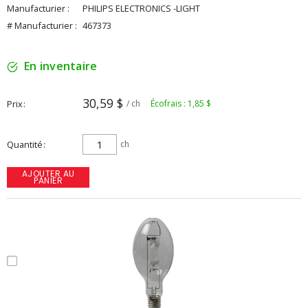
Manufacturier :
PHILIPS ELECTRONICS -LIGHT
# Manufacturier :
467373
En inventaire
30,59 $
Prix
/ ch
Écofrais : 1,85 $
Quantité
ch
AJOUTER AU
PANIER