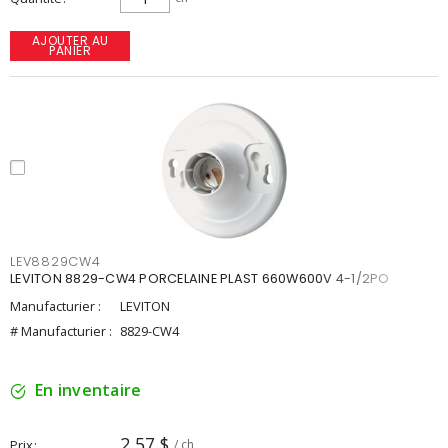
AJOUTER AU
PANIER
LEV8829CW4
LEVITON 8829-CW4 PORCELAINE PLAST 660W600V 4-1/2PO
Manufacturier :
LEVITON
# Manufacturier :
8829-CW4
En inventaire
2,57 $
Prix
/ ch