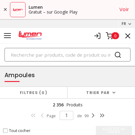
Lumen
Voir
Gratuit – sur Google Play
FR
0
PRODUITS
éclairage
Ampoules
FILTRES
0
TRIER PAR
2 356
Produits
Page
de
99
AJOUTER AU
Tout cocher
PANIER