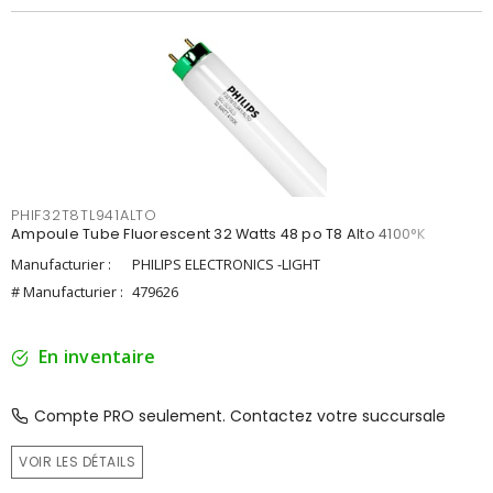
PHIF32T8TL941ALTO
Ampoule Tube Fluorescent 32 Watts 48 po T8 Alto 4100°K
Manufacturier :
PHILIPS ELECTRONICS -LIGHT
# Manufacturier :
479626
En inventaire
Compte PRO seulement. Contactez votre succursale
VOIR LES DÉTAILS