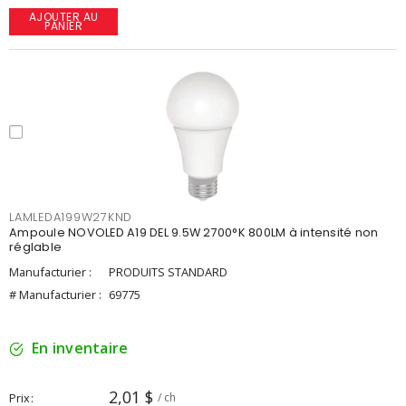
AJOUTER AU
PANIER
LAMLEDA199W27KND
Ampoule NOVOLED A19 DEL 9.5W 2700°K 800LM à intensité non
réglable
Manufacturier :
PRODUITS STANDARD
# Manufacturier :
69775
En inventaire
2,01 $
Prix
/ ch