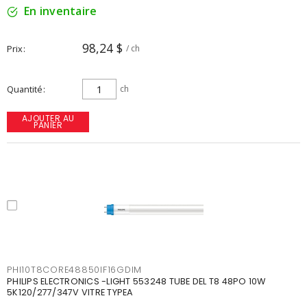
En inventaire
98,24 $
Prix
/ ch
Quantité
ch
AJOUTER AU
PANIER
PHI10T8CORE48850IF16GDIM
PHILIPS ELECTRONICS -LIGHT 553248 TUBE DEL T8 48PO 10W
5K120/277/347V VITRE TYPEA