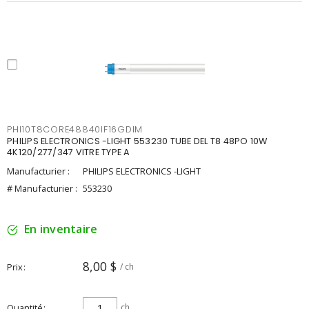
PHI10T8CORE48840IF16GDIM
PHILIPS ELECTRONICS -LIGHT 553230 TUBE DEL T8 48PO 10W
4K120/277/347 VITRE TYPE A
Manufacturier :
PHILIPS ELECTRONICS -LIGHT
# Manufacturier :
553230
En inventaire
8,00 $
Prix
/ ch
Quantité
ch