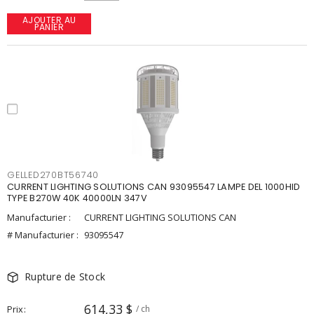
AJOUTER AU
PANIER
GELLED270BT56740
CURRENT LIGHTING SOLUTIONS CAN 93095547 LAMPE DEL 1000HID
TYPE B270W 40K 40000LN 347V
Manufacturier :
CURRENT LIGHTING SOLUTIONS CAN
# Manufacturier :
93095547
Rupture de Stock
614,33 $
Prix
/ ch