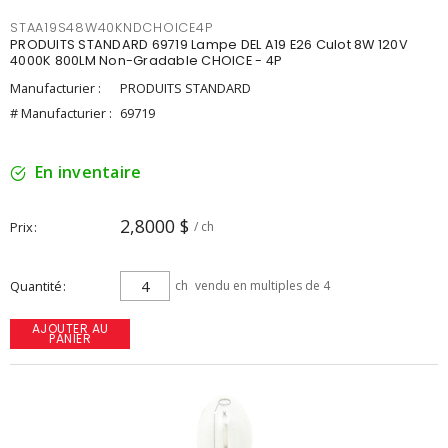
STAA19S48W40KNDCHOICE4P
PRODUITS STANDARD 69719 Lampe DEL A19 E26 Culot 8W 120V
4000K 800LM Non-Gradable CHOICE - 4P
Manufacturier :
PRODUITS STANDARD
# Manufacturier :
69719
En inventaire
2,8000 $
Prix
/ ch
Quantité
ch
vendu en multiples de 4
AJOUTER AU
PANIER