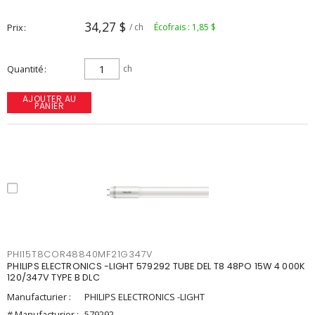
34,27 $
Prix
/ ch
Écofrais : 1,85 $
Quantité
ch
AJOUTER AU
PANIER
PHI15T8COR48840MF21G347V
PHILIPS ELECTRONICS -LIGHT 579292 TUBE DEL T8 48PO 15W 4 000K
120/347V TYPE B DLC
Manufacturier :
PHILIPS ELECTRONICS -LIGHT
# Manufacturier :
579292