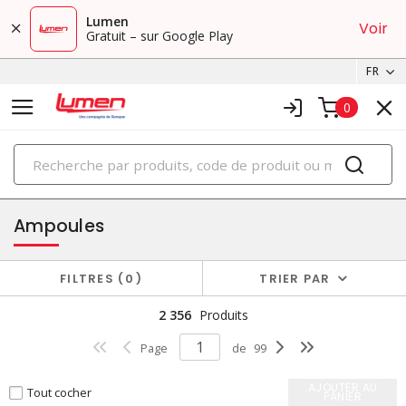
Lumen
Voir
Gratuit – sur Google Play
FR
0
PRODUITS
éclairage
Ampoules
FILTRES
0
TRIER PAR
2 356
Produits
Page
de
99
AJOUTER AU
Tout cocher
PANIER