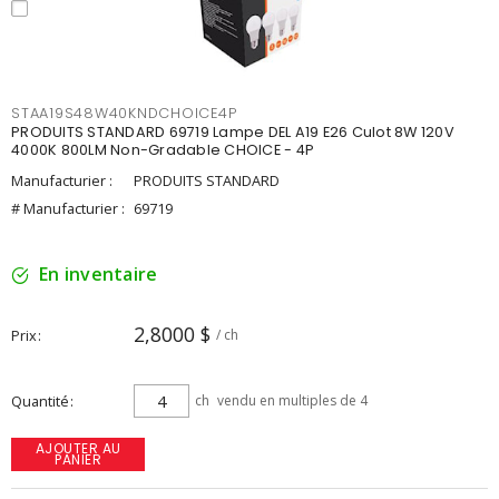
STAA19S48W40KNDCHOICE4P
PRODUITS STANDARD 69719 Lampe DEL A19 E26 Culot 8W 120V
4000K 800LM Non-Gradable CHOICE - 4P
Manufacturier :
PRODUITS STANDARD
# Manufacturier :
69719
En inventaire
2,8000 $
Prix
/ ch
Quantité
ch
vendu en multiples de 4
AJOUTER AU
PANIER