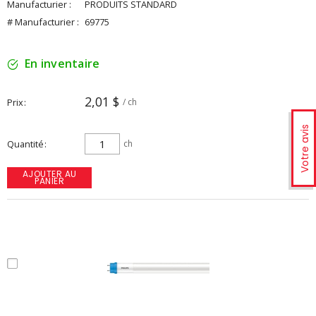
Manufacturier :
PRODUITS STANDARD
# Manufacturier :
69775
En inventaire
2,01 $
Prix
/ ch
Votre avis
Quantité
ch
AJOUTER AU
PANIER