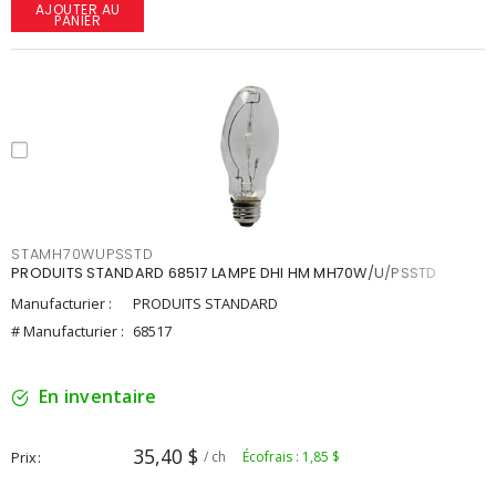
AJOUTER AU
PANIER
STAMH70WUPSSTD
PRODUITS STANDARD 68517 LAMPE DHI HM MH70W/U/PSSTD
Manufacturier :
PRODUITS STANDARD
# Manufacturier :
68517
En inventaire
35,40 $
Prix
/ ch
Écofrais : 1,85 $