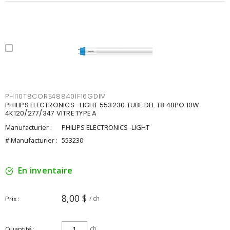
PHI10T8CORE48840IF16GDIM
PHILIPS ELECTRONICS -LIGHT 553230 TUBE DEL T8 48PO 10W
4K120/277/347 VITRE TYPE A
Manufacturier :
PHILIPS ELECTRONICS -LIGHT
# Manufacturier :
553230
En inventaire
8,00 $
Prix
/ ch
Quantité
ch