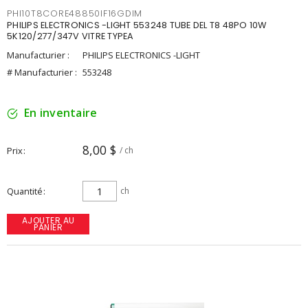
PHI10T8CORE48850IF16GDIM
PHILIPS ELECTRONICS -LIGHT 553248 TUBE DEL T8 48PO 10W
5K120/277/347V VITRE TYPEA
Manufacturier :
PHILIPS ELECTRONICS -LIGHT
# Manufacturier :
553248
En inventaire
8,00 $
Prix
/ ch
Quantité
ch
AJOUTER AU
PANIER