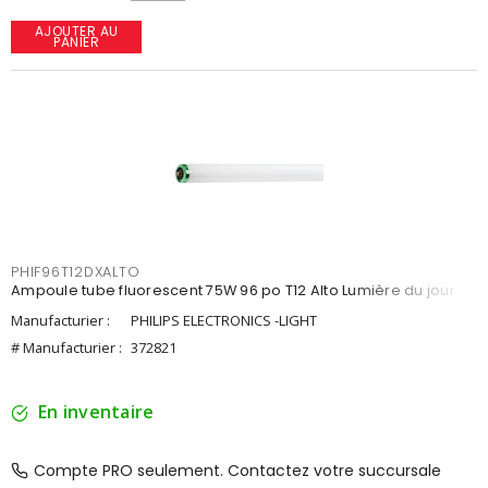
AJOUTER AU
PANIER
PHIF96T12DXALTO
Ampoule tube fluorescent 75W 96 po T12 Alto Lumière du jour
Manufacturier :
PHILIPS ELECTRONICS -LIGHT
# Manufacturier :
372821
En inventaire
Compte PRO seulement. Contactez votre succursale