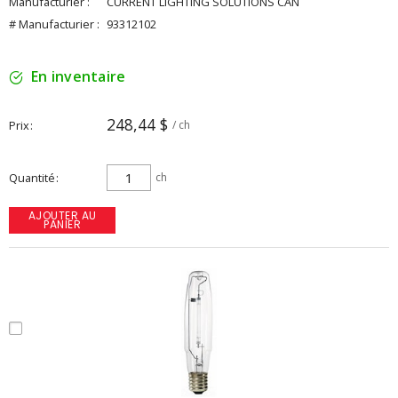
Manufacturier :
CURRENT LIGHTING SOLUTIONS CAN
# Manufacturier :
93312102
En inventaire
248,44 $
Prix
/ ch
Quantité
ch
AJOUTER AU
PANIER