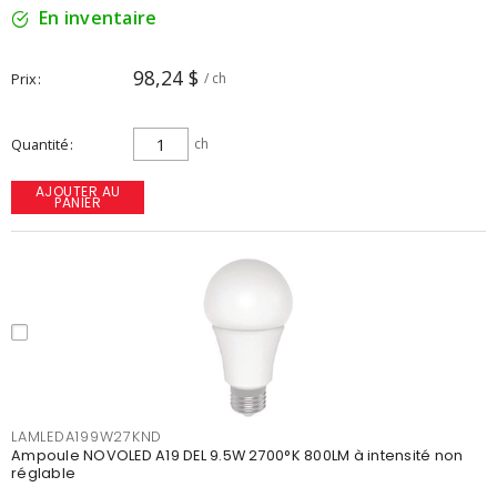
En inventaire
98,24 $
Prix
/ ch
Quantité
ch
AJOUTER AU
PANIER
LAMLEDA199W27KND
Ampoule NOVOLED A19 DEL 9.5W 2700°K 800LM à intensité non
réglable