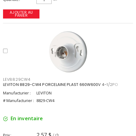
AJOUTER AU
PANIER
LEV8829CW4
LEVITON 8829-CW4 PORCELAINE PLAST 660W600V 4-1/2PO
Manufacturier :
LEVITON
# Manufacturier :
8829-CW4
En inventaire
2,57 $
Prix
/ ch