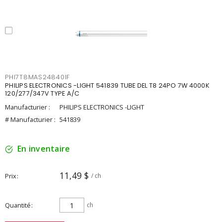
PHI7T8MAS24840IF
PHILIPS ELECTRONICS -LIGHT 541839 TUBE DEL T8 24PO 7W 4000K
120/277/347V TYPE A/C
Manufacturier :
PHILIPS ELECTRONICS -LIGHT
# Manufacturier :
541839
En inventaire
11,49 $
Prix
/ ch
Quantité
ch