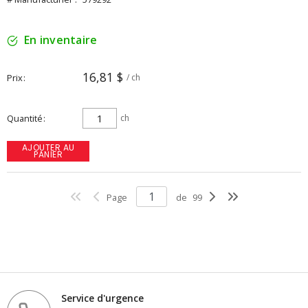
En inventaire
16,81 $
Prix
/ ch
Quantité
ch
AJOUTER AU
PANIER
Page
de
99
Service d'urgence