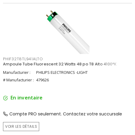
PHIF32T8TL941ALTO
Ampoule Tube Fluorescent 32 Watts 48 po T8 Alto 4100°K
Manufacturier :
PHILIPS ELECTRONICS -LIGHT
# Manufacturier :
479626
En inventaire
Compte PRO seulement. Contactez votre succursale
VOIR LES DÉTAILS