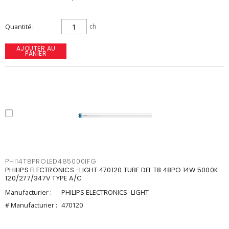
Quantité
ch
AJOUTER AU
PANIER
PHI14T8PROLED485000IFG
PHILIPS ELECTRONICS -LIGHT 470120 TUBE DEL T8 48PO 14W 5000K
120/277/347V TYPE A/C
Manufacturier :
PHILIPS ELECTRONICS -LIGHT
# Manufacturier :
470120