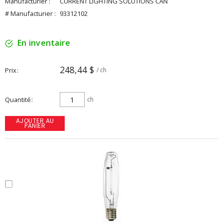
Manufacturier :
CURRENT LIGHTING SOLUTIONS CAN
# Manufacturier :
93312102
En inventaire
248,44 $
Prix
/ ch
Quantité
ch
AJOUTER AU
PANIER