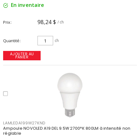
En inventaire
98,24 $
Prix
/ ch
Quantité
ch
AJOUTER AU
PANIER
LAMLEDA199W27KND
Ampoule NOVOLED A19 DEL 9.5W 2700°K 800LM à intensité non
réglable