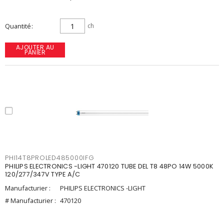
Quantité
ch
AJOUTER AU
PANIER
PHI14T8PROLED485000IFG
PHILIPS ELECTRONICS -LIGHT 470120 TUBE DEL T8 48PO 14W 5000K
120/277/347V TYPE A/C
Manufacturier :
PHILIPS ELECTRONICS -LIGHT
# Manufacturier :
470120