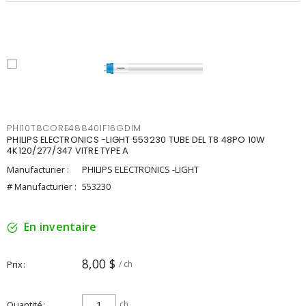
PHI10T8CORE48840IF16GDIM
PHILIPS ELECTRONICS -LIGHT 553230 TUBE DEL T8 48PO 10W
4K120/277/347 VITRE TYPE A
Manufacturier :
PHILIPS ELECTRONICS -LIGHT
# Manufacturier :
553230
En inventaire
8,00 $
Prix
/ ch
Quantité
ch