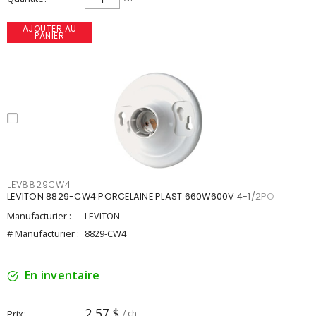
AJOUTER AU
PANIER
LEV8829CW4
LEVITON 8829-CW4 PORCELAINE PLAST 660W600V 4-1/2PO
Manufacturier :
LEVITON
# Manufacturier :
8829-CW4
En inventaire
2,57 $
Prix
/ ch