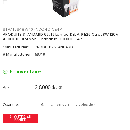
STAA19S48W40KNDCHOICE4P
PRODUITS STANDARD 69719 Lampe DEL A19 E26 Culot 8W 120V
4000K 800LM Non-Gradable CHOICE - 4P
Manufacturier :
PRODUITS STANDARD
# Manufacturier :
69719
En inventaire
2,8000 $
Prix
/ ch
Quantité
ch
vendu en multiples de 4
AJOUTER AU
PANIER