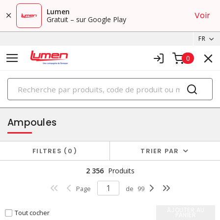
Lumen
Voir
Gratuit – sur Google Play
FR
0
PRODUITS
éclairage
Ampoules
FILTRES
0
TRIER PAR
2 356
Produits
Page
de
99
AJOUTER AU
Tout cocher
PANIER