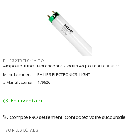
PHIF32T8TL941ALTO
Ampoule Tube Fluorescent 32 Watts 48 po T8 Alto 4100°K
Manufacturier :
PHILIPS ELECTRONICS -LIGHT
# Manufacturier :
479626
En inventaire
Compte PRO seulement. Contactez votre succursale
VOIR LES DÉTAILS