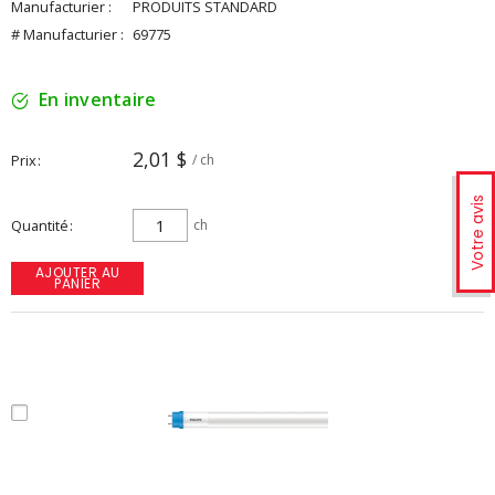
Manufacturier :
PRODUITS STANDARD
# Manufacturier :
69775
En inventaire
2,01 $
Prix
/ ch
Votre avis
Quantité
ch
AJOUTER AU
PANIER