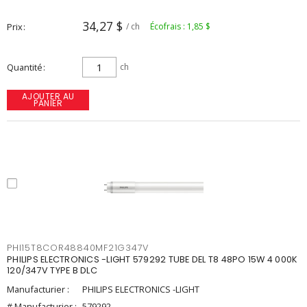
34,27 $
Prix
/ ch
Écofrais : 1,85 $
Quantité
ch
AJOUTER AU
PANIER
PHI15T8COR48840MF21G347V
PHILIPS ELECTRONICS -LIGHT 579292 TUBE DEL T8 48PO 15W 4 000K
120/347V TYPE B DLC
Manufacturier :
PHILIPS ELECTRONICS -LIGHT
# Manufacturier :
579292