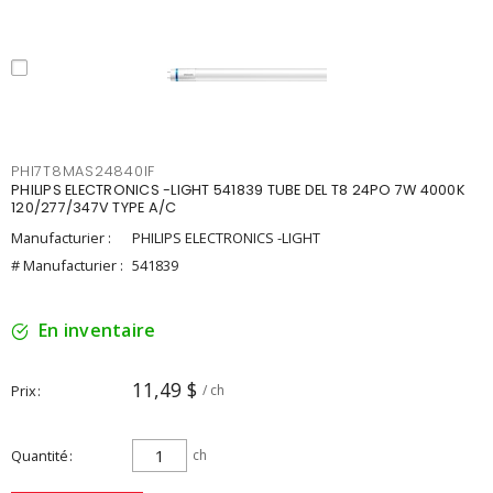
PHI7T8MAS24840IF
PHILIPS ELECTRONICS -LIGHT 541839 TUBE DEL T8 24PO 7W 4000K
120/277/347V TYPE A/C
Manufacturier :
PHILIPS ELECTRONICS -LIGHT
# Manufacturier :
541839
En inventaire
11,49 $
Prix
/ ch
Quantité
ch