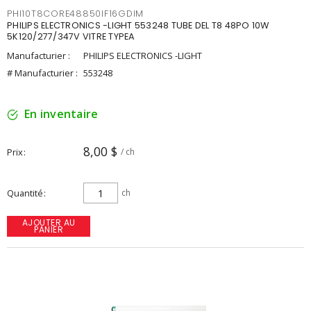
PHI10T8CORE48850IF16GDIM
PHILIPS ELECTRONICS -LIGHT 553248 TUBE DEL T8 48PO 10W
5K120/277/347V VITRE TYPEA
Manufacturier :
PHILIPS ELECTRONICS -LIGHT
# Manufacturier :
553248
En inventaire
8,00 $
Prix
/ ch
Quantité
ch
AJOUTER AU
PANIER