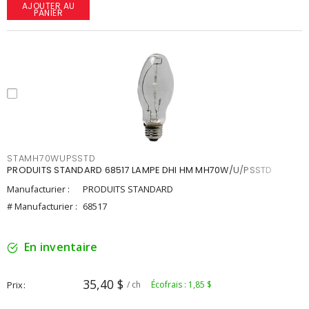
AJOUTER AU
PANIER
STAMH70WUPSSTD
PRODUITS STANDARD 68517 LAMPE DHI HM MH70W/U/PSSTD
Manufacturier :
PRODUITS STANDARD
# Manufacturier :
68517
En inventaire
35,40 $
Prix
/ ch
Écofrais : 1,85 $