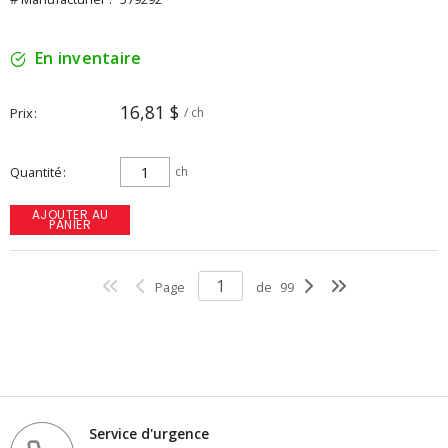
En inventaire
16,81 $
Prix
/ ch
Quantité
ch
AJOUTER AU
PANIER
Page
de
99
Service d'urgence