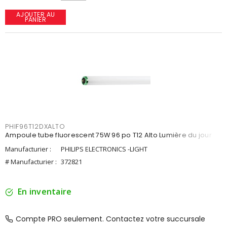
AJOUTER AU
PANIER
PHIF96T12DXALTO
Ampoule tube fluorescent 75W 96 po T12 Alto Lumière du jour
Manufacturier :
PHILIPS ELECTRONICS -LIGHT
# Manufacturier :
372821
En inventaire
Compte PRO seulement. Contactez votre succursale