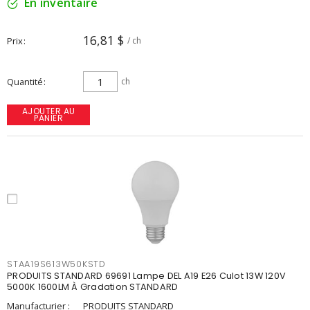
En inventaire
16,81 $
Prix
/ ch
Quantité
ch
AJOUTER AU
PANIER
STAA19S613W50KSTD
PRODUITS STANDARD 69691 Lampe DEL A19 E26 Culot 13W 120V
5000K 1600LM À Gradation STANDARD
Manufacturier :
PRODUITS STANDARD