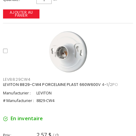
AJOUTER AU
PANIER
LEV8829CW4
LEVITON 8829-CW4 PORCELAINE PLAST 660W600V 4-1/2PO
Manufacturier :
LEVITON
# Manufacturier :
8829-CW4
En inventaire
2,57 $
Prix
/ ch