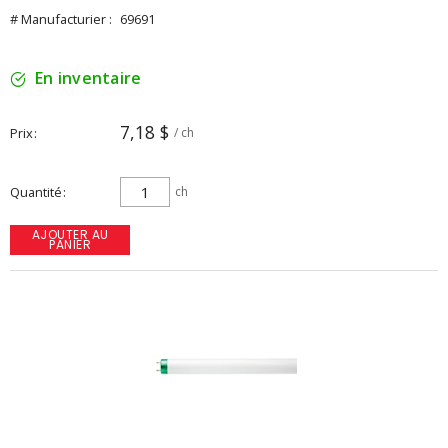
# Manufacturier :
69691
En inventaire
7,18 $
Prix
/ ch
Quantité
ch
AJOUTER AU
PANIER