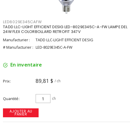
LED8029E345CAFW
TADD LLC-LIGHT EFFICIENT DESIG LED-8029E345C-A-FW LAMPE DEL
24W FLEX COLORBOLLARD RETROFIT 347V
Manufacturier :
TADD LLC-LIGHT EFFICIENT DESIG
# Manufacturier :
LED-8029E345C-A-FW
En inventaire
89,81 $
Prix
/ ch
Quantité
ch
AJOUTER AU
PANIER