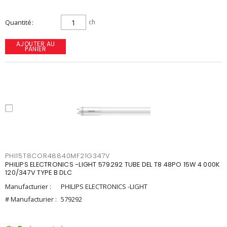
Quantité
ch
AJOUTER AU
PANIER
PHI15T8COR48840MF21G347V
PHILIPS ELECTRONICS -LIGHT 579292 TUBE DEL T8 48PO 15W 4 000K
120/347V TYPE B DLC
Manufacturier :
PHILIPS ELECTRONICS -LIGHT
# Manufacturier :
579292