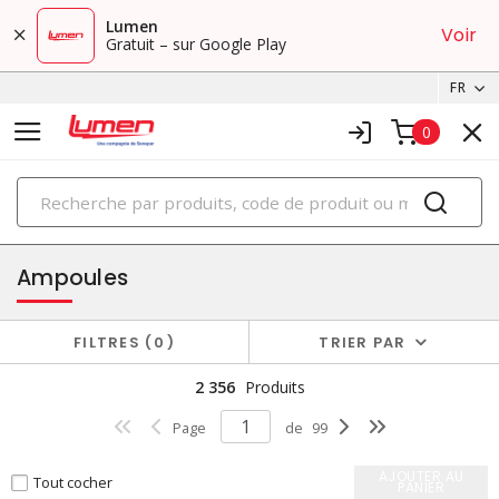
Lumen
Voir
Gratuit – sur Google Play
FR
0
PRODUITS
éclairage
Ampoules
FILTRES
0
TRIER PAR
2 356
Produits
Page
de
99
AJOUTER AU
Tout cocher
PANIER