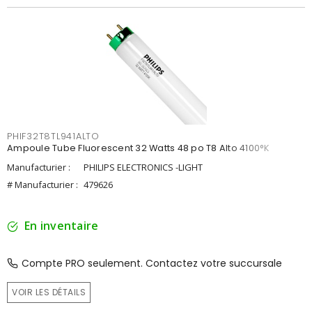
PHIF32T8TL941ALTO
Ampoule Tube Fluorescent 32 Watts 48 po T8 Alto 4100°K
Manufacturier :
PHILIPS ELECTRONICS -LIGHT
# Manufacturier :
479626
En inventaire
Compte PRO seulement. Contactez votre succursale
VOIR LES DÉTAILS