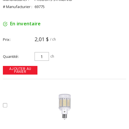
# Manufacturier :
69775
En inventaire
2,01 $
Prix
/ ch
Quantité
ch
AJOUTER AU
PANIER