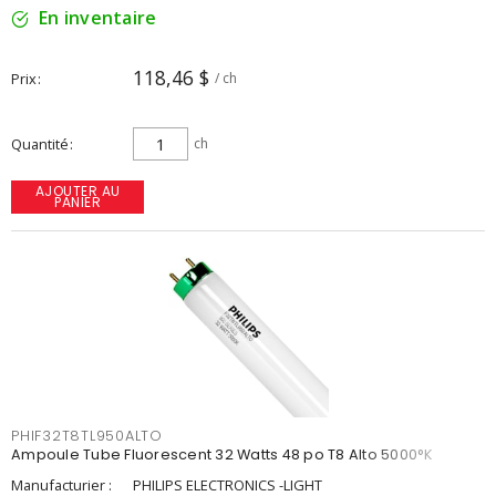
En inventaire
118,46 $
Prix
/ ch
Quantité
ch
AJOUTER AU
PANIER
PHIF32T8TL950ALTO
Ampoule Tube Fluorescent 32 Watts 48 po T8 Alto 5000°K
Manufacturier :
PHILIPS ELECTRONICS -LIGHT