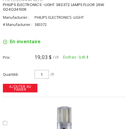
PHILIPS ELECTRONICS -LIGHT 383372 LAMPE FLUOR 26W
G24Q34100K
Manufacturier :
PHILIPS ELECTRONICS -LIGHT
# Manufacturier :
383372
En inventaire
19,03 $
Prix
/ ch
Écofrais : 0,45 $
Quantité
ch
AJOUTER AU
PANIER