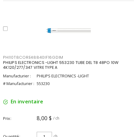
PHI10T8CORE48840IF16GDIM
PHILIPS ELECTRONICS -LIGHT 553230 TUBE DEL T8 48PO 10W
4K120/277/347 VITRE TYPE A
Manufacturier :
PHILIPS ELECTRONICS -LIGHT
# Manufacturier :
553230
En inventaire
8,00 $
Prix
/ ch
Quantité
ch