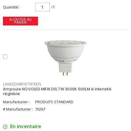
Quantité
ch
AJOUTER AU
PANIER
LAMLEDMR167W3KFL
Ampoule NOVOLED MR16 DEL 7W 3000K 500LM à intensité
réglable
Manufacturier :
PRODUITS STANDARD
# Manufacturier :
70267
En inventaire