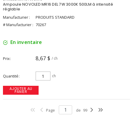
Ampoule NOVOLED MR16 DEL 7W 3000K 500LM à intensité
réglable
Manufacturier :
PRODUITS STANDARD
# Manufacturier :
70267
En inventaire
8,67 $
Prix
/ ch
Quantité
ch
AJOUTER AU
PANIER
Page
de
99