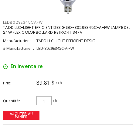
LED8029E345CAFW
TADD LLC-LIGHT EFFICIENT DESIG LED-8029E345C-A-FW LAMPE DEL
24W FLEX COLORBOLLARD RETROFIT 347V
Manufacturier :
TADD LLC-LIGHT EFFICIENT DESIG
# Manufacturier :
LED-8029E345C-A-FW
En inventaire
89,81 $
Prix
/ ch
Quantité
ch
AJOUTER AU
PANIER