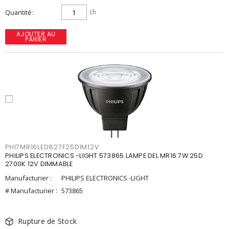
Quantité
ch
AJOUTER AU
PANIER
PHI7MR16LED827F25DIM12V
PHILIPS ELECTRONICS -LIGHT 573865 LAMPE DEL MR16 7W 25D
2700K 12V DIMMABLE
Manufacturier :
PHILIPS ELECTRONICS -LIGHT
# Manufacturier :
573865
Rupture de Stock