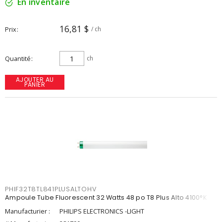
En inventaire
16,81 $
Prix
/ ch
Quantité
ch
AJOUTER AU
PANIER
PHIF32T8TL841PLUSALTOHV
Ampoule Tube Fluorescent 32 Watts 48 po T8 Plus Alto 4100°K
Manufacturier :
PHILIPS ELECTRONICS -LIGHT