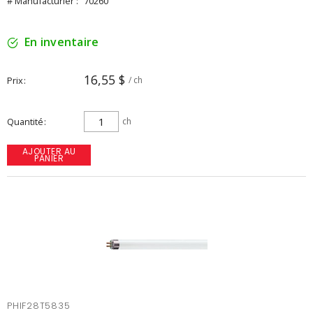
# Manufacturier :
70260
En inventaire
16,55 $
Prix
/ ch
Quantité
ch
AJOUTER AU
PANIER
PHIF28T5835