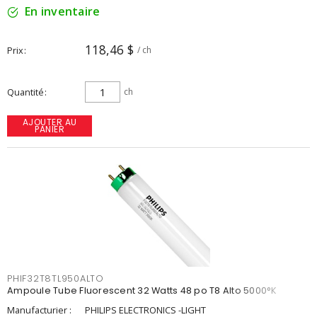
En inventaire
118,46 $
Prix
/ ch
Quantité
ch
AJOUTER AU
PANIER
PHIF32T8TL950ALTO
Ampoule Tube Fluorescent 32 Watts 48 po T8 Alto 5000°K
Manufacturier :
PHILIPS ELECTRONICS -LIGHT