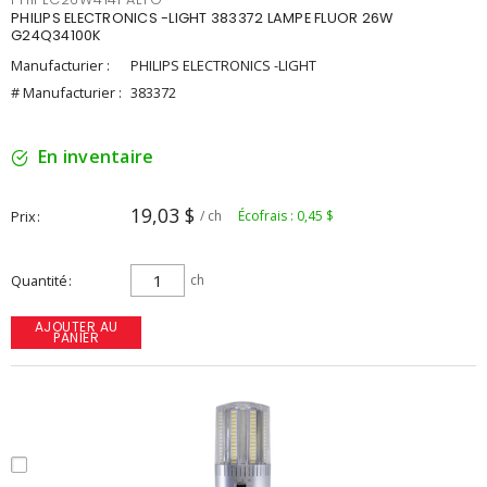
PHILIPS ELECTRONICS -LIGHT 383372 LAMPE FLUOR 26W
G24Q34100K
Manufacturier :
PHILIPS ELECTRONICS -LIGHT
# Manufacturier :
383372
En inventaire
19,03 $
Prix
/ ch
Écofrais : 0,45 $
Quantité
ch
AJOUTER AU
PANIER