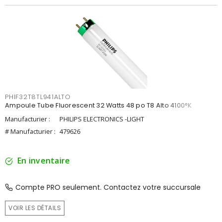
PHIF32T8TL941ALTO
Ampoule Tube Fluorescent 32 Watts 48 po T8 Alto 4100°K
Manufacturier :
PHILIPS ELECTRONICS -LIGHT
# Manufacturier :
479626
En inventaire
Compte PRO seulement. Contactez votre succursale
VOIR LES DÉTAILS