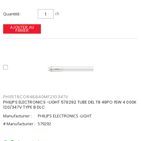
Quantité
ch
AJOUTER AU
PANIER
PHI15T8COR48840MF21G347V
PHILIPS ELECTRONICS -LIGHT 579292 TUBE DEL T8 48PO 15W 4 000K
120/347V TYPE B DLC
Manufacturier :
PHILIPS ELECTRONICS -LIGHT
# Manufacturier :
579292