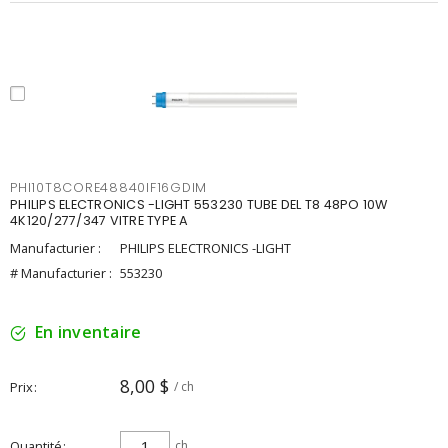
PHI10T8CORE48840IF16GDIM
PHILIPS ELECTRONICS -LIGHT 553230 TUBE DEL T8 48PO 10W
4K120/277/347 VITRE TYPE A
Manufacturier :
PHILIPS ELECTRONICS -LIGHT
# Manufacturier :
553230
En inventaire
8,00 $
Prix
/ ch
Quantité
ch