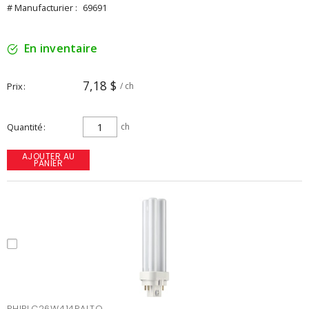
# Manufacturier :
69691
En inventaire
7,18 $
Prix
/ ch
Quantité
ch
AJOUTER AU
PANIER
PHIPLC26W414PALTO