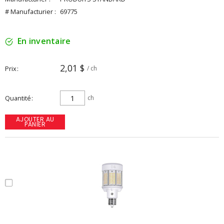
# Manufacturier :
69775
En inventaire
2,01 $
Prix
/ ch
Quantité
ch
AJOUTER AU
PANIER