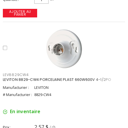
AJOUTER AU
PANIER
LEV8829CW4
LEVITON 8829-CW4 PORCELAINE PLAST 660W600V 4-1/2PO
Manufacturier :
LEVITON
# Manufacturier :
8829-CW4
En inventaire
2,57 $
Prix
/ ch