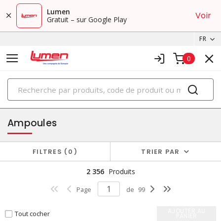
Lumen
Voir
Gratuit – sur Google Play
FR
0
PRODUITS
éclairage
Ampoules
FILTRES
0
TRIER PAR
2 356
Produits
Page
de
99
AJOUTER AU
Tout cocher
PANIER