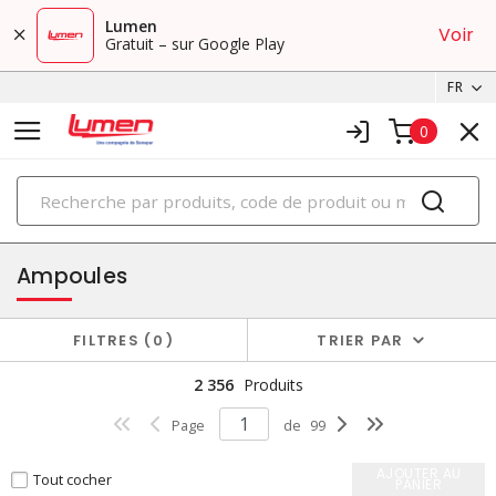
Lumen
Voir
Gratuit – sur Google Play
FR
0
PRODUITS
éclairage
Ampoules
FILTRES
0
TRIER PAR
2 356
Produits
Page
de
99
AJOUTER AU
Tout cocher
PANIER