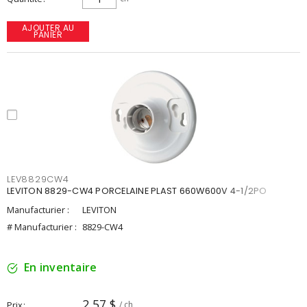
AJOUTER AU
PANIER
LEV8829CW4
LEVITON 8829-CW4 PORCELAINE PLAST 660W600V 4-1/2PO
Manufacturier :
LEVITON
# Manufacturier :
8829-CW4
En inventaire
2,57 $
Prix
/ ch