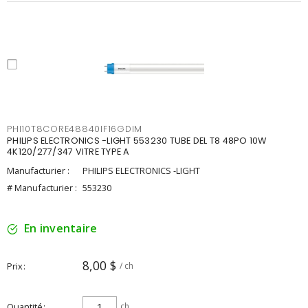
PHI10T8CORE48840IF16GDIM
PHILIPS ELECTRONICS -LIGHT 553230 TUBE DEL T8 48PO 10W
4K120/277/347 VITRE TYPE A
Manufacturier :
PHILIPS ELECTRONICS -LIGHT
# Manufacturier :
553230
En inventaire
8,00 $
Prix
/ ch
Quantité
ch