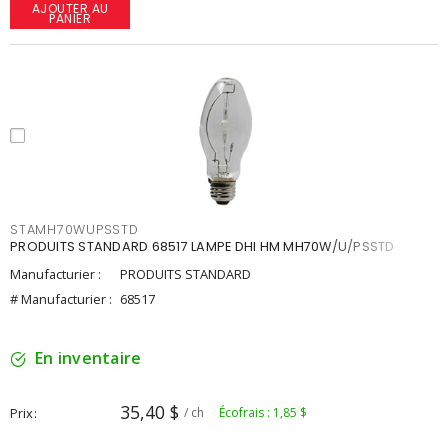
AJOUTER AU
PANIER
STAMH70WUPSSTD
PRODUITS STANDARD 68517 LAMPE DHI HM MH70W/U/PSSTD
Manufacturier :
PRODUITS STANDARD
# Manufacturier :
68517
En inventaire
35,40 $
Prix
/ ch
Écofrais : 1,85 $