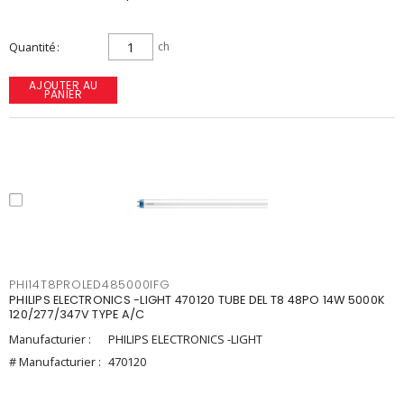
Quantité
ch
AJOUTER AU
PANIER
PHI14T8PROLED485000IFG
PHILIPS ELECTRONICS -LIGHT 470120 TUBE DEL T8 48PO 14W 5000K
120/277/347V TYPE A/C
Manufacturier :
PHILIPS ELECTRONICS -LIGHT
# Manufacturier :
470120