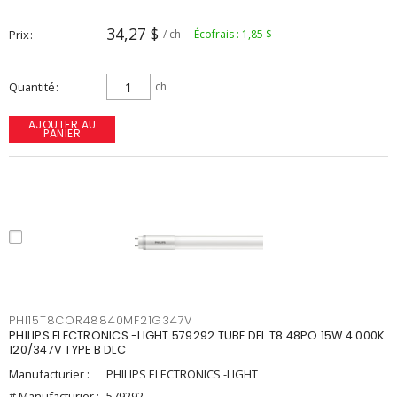
34,27 $
Prix
/ ch
Écofrais : 1,85 $
Quantité
ch
AJOUTER AU
PANIER
PHI15T8COR48840MF21G347V
PHILIPS ELECTRONICS -LIGHT 579292 TUBE DEL T8 48PO 15W 4 000K
120/347V TYPE B DLC
Manufacturier :
PHILIPS ELECTRONICS -LIGHT
# Manufacturier :
579292