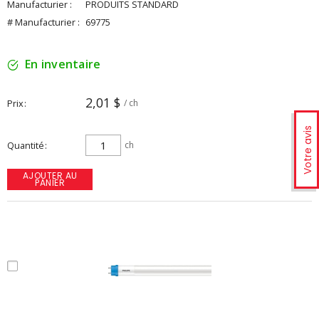
Manufacturier :
PRODUITS STANDARD
# Manufacturier :
69775
En inventaire
2,01 $
Prix
/ ch
Votre avis
Quantité
ch
AJOUTER AU
PANIER