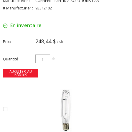
Manufacturier :
CURRENT LIGHTING SOLUTIONS CAN
# Manufacturier :
93312102
En inventaire
248,44 $
Prix
/ ch
Quantité
ch
AJOUTER AU
PANIER