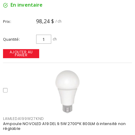
En inventaire
98,24 $
Prix
/ ch
Quantité
ch
AJOUTER AU
PANIER
LAMLEDA199W27KND
Ampoule NOVOLED A19 DEL 9.5W 2700°K 800LM à intensité non
réglable