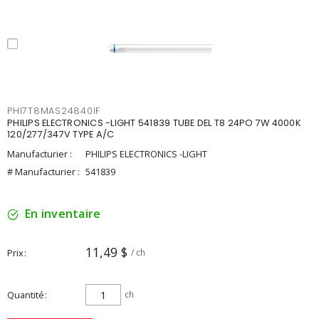
PHI7T8MAS24840IF
PHILIPS ELECTRONICS -LIGHT 541839 TUBE DEL T8 24PO 7W 4000K
120/277/347V TYPE A/C
Manufacturier :
PHILIPS ELECTRONICS -LIGHT
# Manufacturier :
541839
En inventaire
11,49 $
Prix
/ ch
Quantité
ch