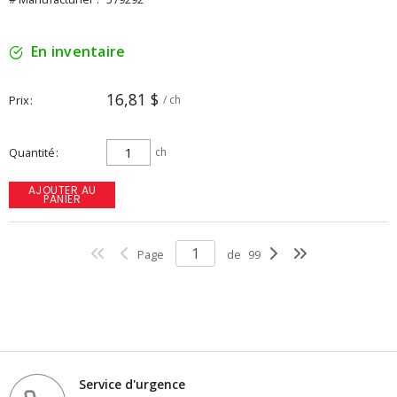
En inventaire
16,81 $
Prix
/ ch
Quantité
ch
AJOUTER AU
PANIER
Page
de
99
Service d'urgence