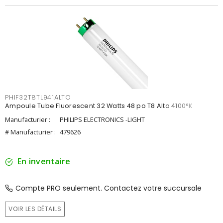
PHIF32T8TL941ALTO
Ampoule Tube Fluorescent 32 Watts 48 po T8 Alto 4100°K
Manufacturier :
PHILIPS ELECTRONICS -LIGHT
# Manufacturier :
479626
En inventaire
Compte PRO seulement. Contactez votre succursale
VOIR LES DÉTAILS