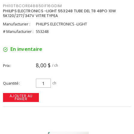
PHI10T8CORE48850IF16GDIM
PHILIPS ELECTRONICS -LIGHT 553248 TUBE DEL T8 48PO 10W
5K120/277/347V VITRE TYPEA
Manufacturier :
PHILIPS ELECTRONICS -LIGHT
# Manufacturier :
553248
En inventaire
8,00 $
Prix
/ ch
Quantité
ch
AJOUTER AU
PANIER