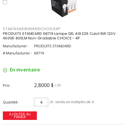
STAA19S48W40KNDCHOICE4P
PRODUITS STANDARD 69719 Lampe DEL A19 E26 Culot 8W 120V
4000K 800LM Non-Gradable CHOICE - 4P
Manufacturier :
PRODUITS STANDARD
# Manufacturier :
69719
En inventaire
2,8000 $
Prix
/ ch
Quantité
ch
vendu en multiples de 4
AJOUTER AU
PANIER