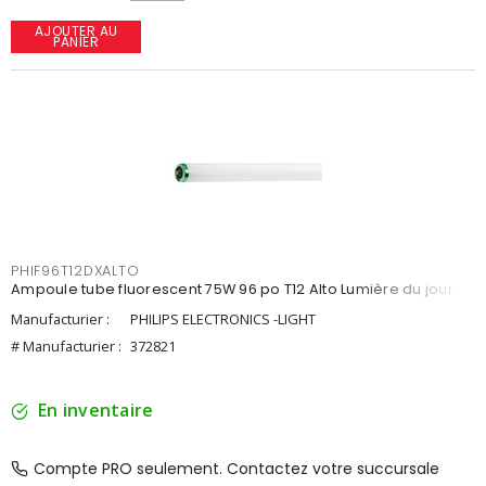
AJOUTER AU
PANIER
PHIF96T12DXALTO
Ampoule tube fluorescent 75W 96 po T12 Alto Lumière du jour
Manufacturier :
PHILIPS ELECTRONICS -LIGHT
# Manufacturier :
372821
En inventaire
Compte PRO seulement. Contactez votre succursale