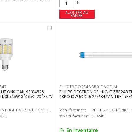
ch
AJOUTER AU
PANIER
347
PHI10T8CORE48850IF16GDIM
LUTIONS CAN 93314526
PHILIPS ELECTRONICS -LIGHT 553248 T
7 21/35/45W 3/4/5K 120/347V
48PO 10W 5K120/277/347V VITRE TYPE
CURRENT LIGHTING SOLUTIONS CAN
Manufacturier :
PHILIPS ELECTRONICS 
4526
# Manufacturier :
553248
En inventaire