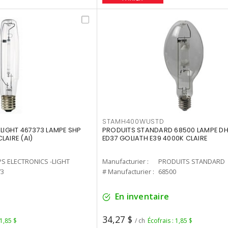
STAMH400WUSTD
-LIGHT 467373 LAMPE SHP
PRODUITS STANDARD 68500 LAMPE DH
LAIRE (AI)
ED37 GOLIATH E39 4000K CLAIRE
PS ELECTRONICS -LIGHT
Manufacturier :
PRODUITS STANDARD
73
# Manufacturier :
68500
En inventaire
34,27 $
 1,85 $
/ ch
Écofrais : 1,85 $