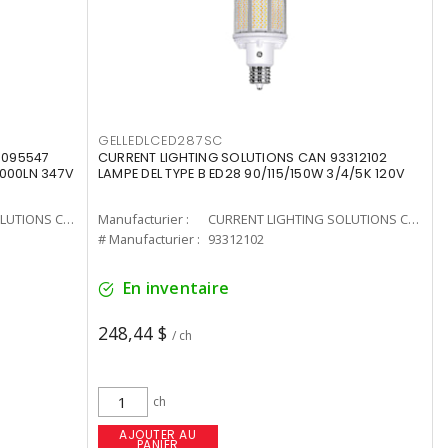
GELLEDLCED287SC
3095547
CURRENT LIGHTING SOLUTIONS CAN 93312102
0000LN 347V
LAMPE DEL TYPE B ED28 90/115/150W 3/4/5K 120V
CURRENT LIGHTING SOLUTIONS CAN
Manufacturier :
CURRENT LIGHTING SOLUTIONS CAN
# Manufacturier :
93312102
En inventaire
248,44 $
/ ch
ch
AJOUTER AU
PANIER