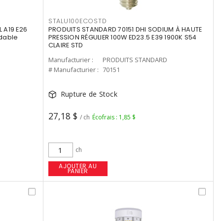
STALU100ECOSTD
 A19 E26
PRODUITS STANDARD 70151 DHI SODIUM À HAUTE
dable
PRESSION RÉGULIER 100W ED23.5 E39 1900K S54
CLAIRE STD
Manufacturier :
PRODUITS STANDARD
# Manufacturier :
70151
Rupture de Stock
27,18 $
/ ch
Écofrais : 1,85 $
ch
AJOUTER AU
PANIER