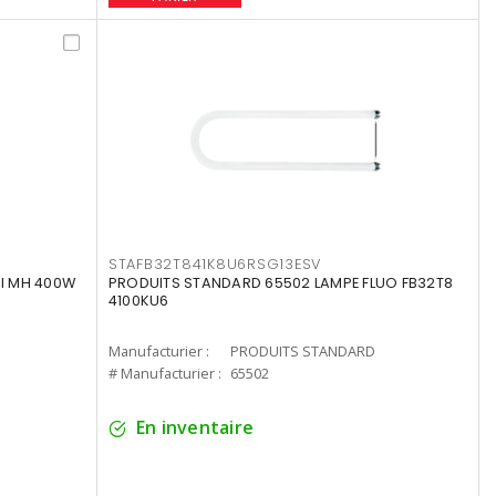
STAFB32T841K8U6RSG13ESV
I MH 400W
PRODUITS STANDARD 65502 LAMPE FLUO FB32T8
4100KU6
Manufacturier :
PRODUITS STANDARD
# Manufacturier :
65502
En inventaire