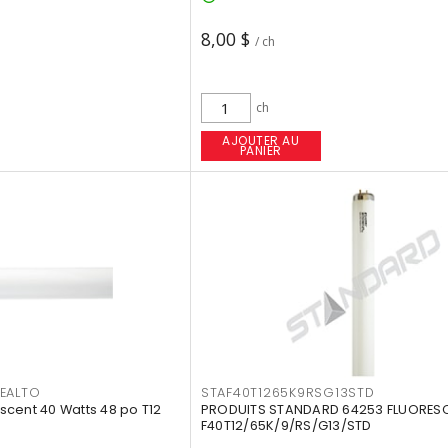
8,00 $
/ ch
ch
AJOUTER AU
PANIER
EALTO
STAF40T1265K9RSG13STD
cent 40 Watts 48 po T12
PRODUITS STANDARD 64253 FLUORES
F40T12/65K/9/RS/G13/STD