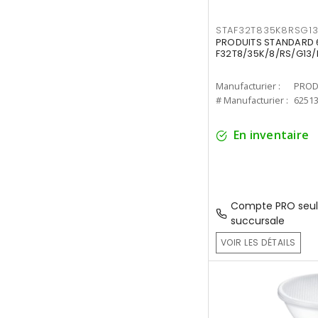
STAF32T835K8RSG1
PRODUITS STANDARD 6
F32T8/35K/8/RS/G13/
Manufacturier :
PROD
# Manufacturier :
6251
En inventaire
Compte PRO seul
succursale
VOIR LES DÉTAILS