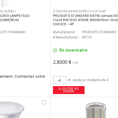
3ELUMEBU
STAA19S48W40KNDCHOICE4P
2513 LAMPE FLUO
PRODUITS STANDARD 69719 Lampe DEL
ELUME/BULK
Culot 8W 120V 4000K 800LM Non-Gra
CHOICE - 4P
UITS STANDARD
Manufacturier :
PRODUITS STANDARD
3
# Manufacturier :
69719
En inventaire
2,8000 $
/ ch
ement. Contactez votre
ch
vendu en multiples de 4
AJOUTER AU
PANIER