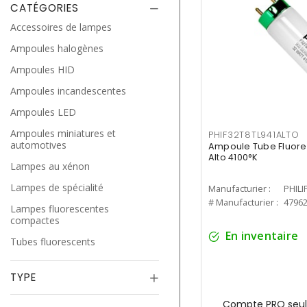
CATÉGORIES
Accessoires de lampes
Ampoules halogènes
Ampoules HID
Ampoules incandescentes
Ampoules LED
Ampoules miniatures et
PHIF32T8TL941ALTO
automotives
Ampoule Tube Fluores
Alto 4100°K
Lampes au xénon
Lampes de spécialité
Manufacturier :
PHILI
# Manufacturier :
4796
Lampes fluorescentes
compactes
En inventaire
Tubes fluorescents
TYPE
Compte PRO seul