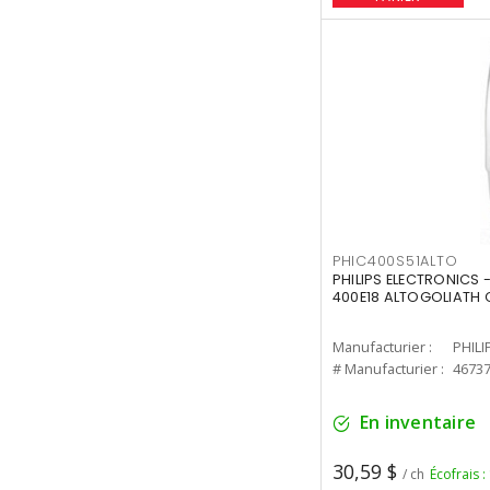
PHIC400S51ALTO
PHILIPS ELECTRONICS 
400E18 ALTOGOLIATH C
Manufacturier :
PHILI
# Manufacturier :
4673
En inventaire
30,59 $
/ ch
Écofrais :