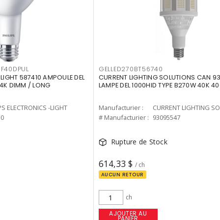
F40DPUL
GELLED270BT56740
-LIGHT 587410 AMPOULE DEL
CURRENT LIGHTING SOLUTIONS CAN 9
 4K DIMM / LONG
LAMPE DEL 1000HID TYPE B270W 40K 4
PS ELECTRONICS -LIGHT
Manufacturier :
10
# Manufacturier :
93095547
Rupture de Stock
614,33 $
/ ch
AUCUN RETOUR
ch
AJOUTER AU
PANIER