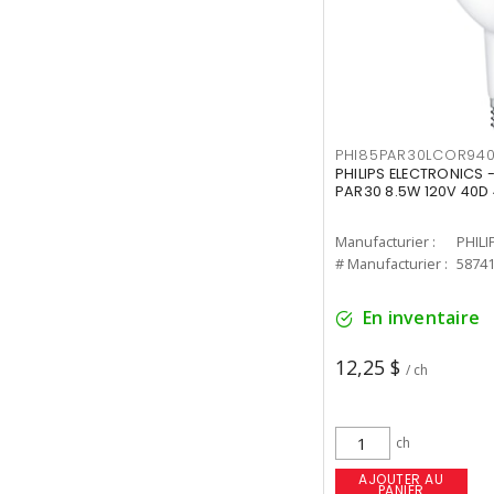
PHI85PAR30LCOR940
PHILIPS ELECTRONICS 
PAR30 8.5W 120V 40D
Manufacturier :
PHILI
# Manufacturier :
5874
En inventaire
12,25 $
/ ch
ch
AJOUTER AU
PANIER