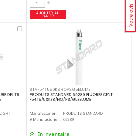
ch
Votre avis
AJOUTER AU
PANIER
STAF54T550K8HOPSG5ELUME
UBE DEL T8
PRODUITS STANDARD 69289 FLUORESCENT
A
F54T5/50K/8/HO/PS/G5/ELUME
-LIGHT
Manufacturier :
PRODUITS STANDARD
# Manufacturier :
69289
En inventaire