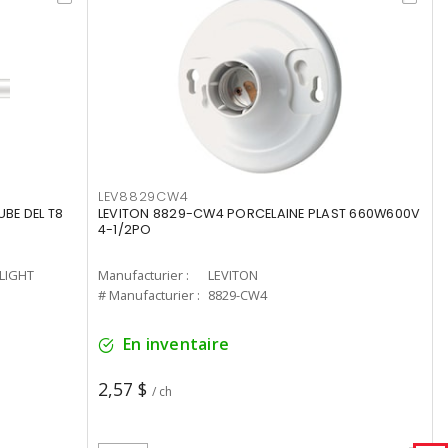
LEV8829CW4
UBE DEL T8
LEVITON 8829-CW4 PORCELAINE PLAST 660W600V
4-1/2PO
-LIGHT
Manufacturier :
LEVITON
# Manufacturier :
8829-CW4
En inventaire
2,57 $
/ ch