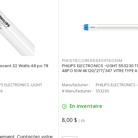
PHI10T8CORE48840IF16GDIM
cent 32 Watts 48 po T8
PHILIPS ELECTRONICS -LIGHT 553230 T
48PO 10W 4K120/277/347 VITRE TYPE A
PS ELECTRONICS -LIGHT
Manufacturier :
PHILIPS ELECTRONICS 
26
# Manufacturier :
553230
En inventaire
8,00 $
/ ch
ement. Contactez votre