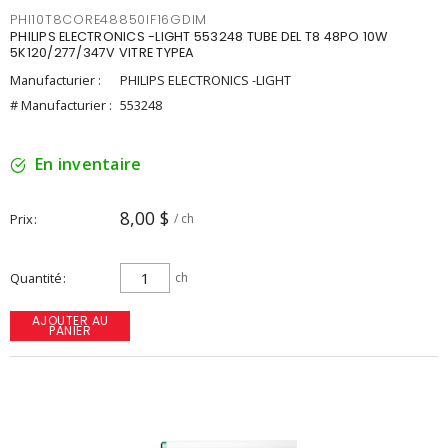
PHI10T8CORE48850IF16GDIM
PHILIPS ELECTRONICS -LIGHT 553248 TUBE DEL T8 48PO 10W
5K120/277/347V VITRE TYPEA
Manufacturier :
PHILIPS ELECTRONICS -LIGHT
# Manufacturier :
553248
En inventaire
8,00 $
Prix
/ ch
Quantité
ch
AJOUTER AU
PANIER