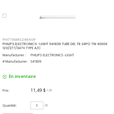
PHI7T8MAS24840IF
PHILIPS ELECTRONICS -LIGHT 541839 TUBE DEL T8 24PO 7W 4000K
120/277/347V TYPE A/C
Manufacturier :
PHILIPS ELECTRONICS -LIGHT
# Manufacturier :
541839
En inventaire
11,49 $
Prix
/ ch
Quantité
ch