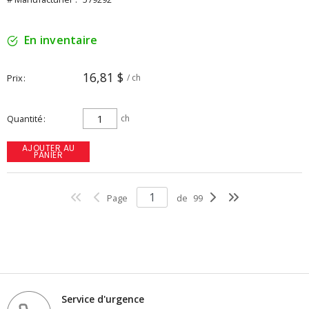
En inventaire
16,81 $
Prix
/ ch
Quantité
ch
AJOUTER AU
PANIER
Page
de
99
Service d'urgence