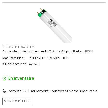
PHIF32T8TL941ALTO
Ampoule Tube Fluorescent 32 Watts 48 po T8 Alto 4100°K
Manufacturier :
PHILIPS ELECTRONICS -LIGHT
# Manufacturier :
479626
En inventaire
Compte PRO seulement. Contactez votre succursale
VOIR LES DÉTAILS