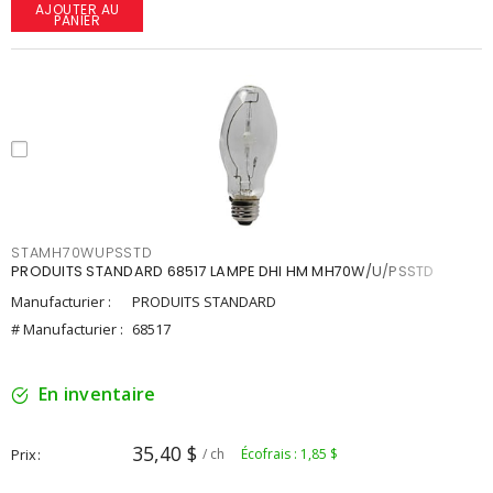
AJOUTER AU
PANIER
STAMH70WUPSSTD
PRODUITS STANDARD 68517 LAMPE DHI HM MH70W/U/PSSTD
Manufacturier :
PRODUITS STANDARD
# Manufacturier :
68517
En inventaire
35,40 $
Prix
/ ch
Écofrais : 1,85 $