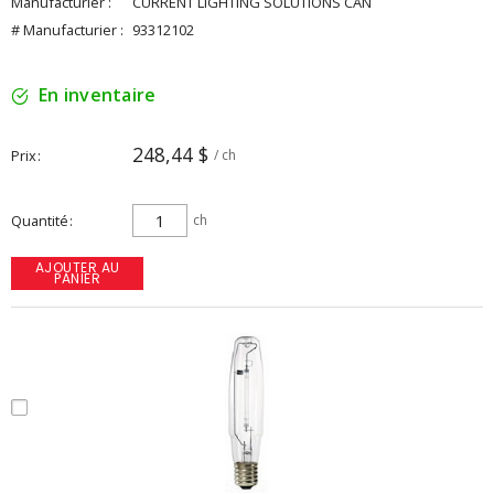
Manufacturier :
CURRENT LIGHTING SOLUTIONS CAN
# Manufacturier :
93312102
En inventaire
248,44 $
Prix
/ ch
Quantité
ch
AJOUTER AU
PANIER