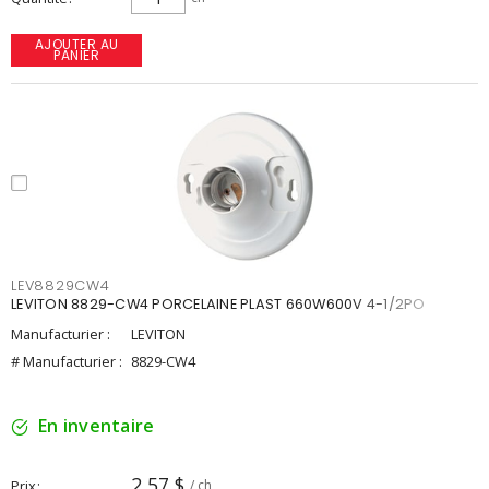
AJOUTER AU
PANIER
LEV8829CW4
LEVITON 8829-CW4 PORCELAINE PLAST 660W600V 4-1/2PO
Manufacturier :
LEVITON
# Manufacturier :
8829-CW4
En inventaire
2,57 $
Prix
/ ch