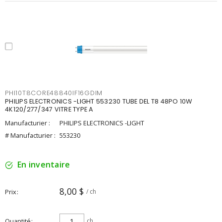
PHI10T8CORE48840IF16GDIM
PHILIPS ELECTRONICS -LIGHT 553230 TUBE DEL T8 48PO 10W
4K120/277/347 VITRE TYPE A
Manufacturier :
PHILIPS ELECTRONICS -LIGHT
# Manufacturier :
553230
En inventaire
8,00 $
Prix
/ ch
Quantité
ch