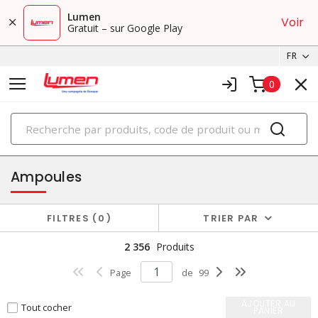
Lumen
Voir
Gratuit – sur Google Play
FR
0
PRODUITS
éclairage
Ampoules
FILTRES
0
TRIER PAR
2 356
Produits
Page
de
99
AJOUTER AU
Tout cocher
PANIER