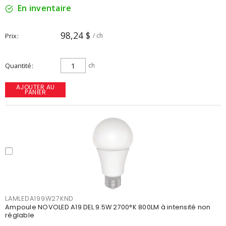
En inventaire
98,24 $
Prix
/ ch
Quantité
ch
AJOUTER AU
PANIER
LAMLEDA199W27KND
Ampoule NOVOLED A19 DEL 9.5W 2700°K 800LM à intensité non
réglable