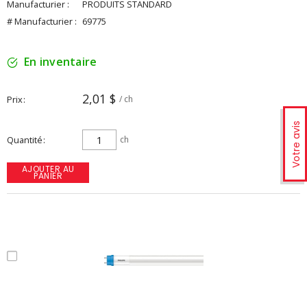
Manufacturier :
PRODUITS STANDARD
# Manufacturier :
69775
En inventaire
2,01 $
Prix
/ ch
Votre avis
Quantité
ch
AJOUTER AU
PANIER