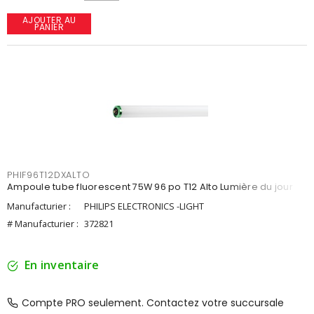
AJOUTER AU
PANIER
PHIF96T12DXALTO
Ampoule tube fluorescent 75W 96 po T12 Alto Lumière du jour
Manufacturier :
PHILIPS ELECTRONICS -LIGHT
# Manufacturier :
372821
En inventaire
Compte PRO seulement. Contactez votre succursale