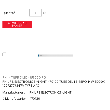
Quantité
ch
AJOUTER AU
PANIER
PHI14T8PROLED485000IFG
PHILIPS ELECTRONICS -LIGHT 470120 TUBE DEL T8 48PO 14W 5000K
120/277/347V TYPE A/C
Manufacturier :
PHILIPS ELECTRONICS -LIGHT
# Manufacturier :
470120