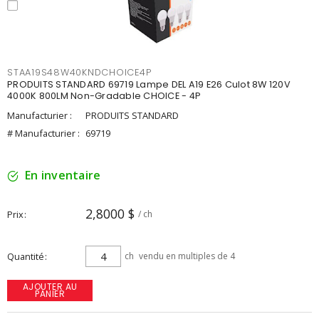
STAA19S48W40KNDCHOICE4P
PRODUITS STANDARD 69719 Lampe DEL A19 E26 Culot 8W 120V
4000K 800LM Non-Gradable CHOICE - 4P
Manufacturier :
PRODUITS STANDARD
# Manufacturier :
69719
En inventaire
2,8000 $
Prix
/ ch
Quantité
ch
vendu en multiples de 4
AJOUTER AU
PANIER