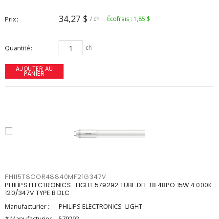
34,27 $
Prix
/ ch
Écofrais : 1,85 $
Quantité
ch
AJOUTER AU
PANIER
PHI15T8COR48840MF21G347V
PHILIPS ELECTRONICS -LIGHT 579292 TUBE DEL T8 48PO 15W 4 000K
120/347V TYPE B DLC
Manufacturier :
PHILIPS ELECTRONICS -LIGHT
# Manufacturier :
579292