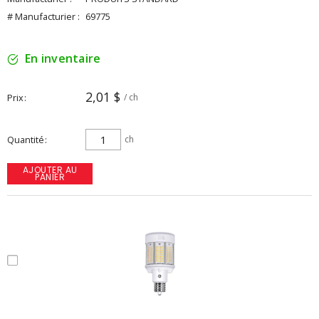
# Manufacturier :
69775
En inventaire
2,01 $
Prix
/ ch
Quantité
ch
AJOUTER AU
PANIER