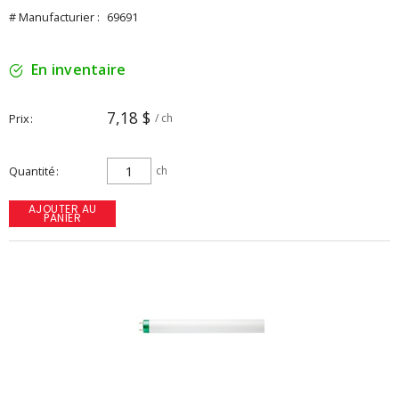
# Manufacturier :
69691
En inventaire
7,18 $
Prix
/ ch
Quantité
ch
AJOUTER AU
PANIER