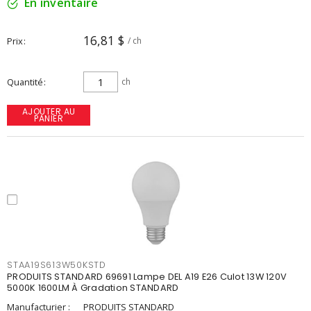
En inventaire
16,81 $
Prix
/ ch
Quantité
ch
AJOUTER AU
PANIER
STAA19S613W50KSTD
PRODUITS STANDARD 69691 Lampe DEL A19 E26 Culot 13W 120V
5000K 1600LM À Gradation STANDARD
Manufacturier :
PRODUITS STANDARD