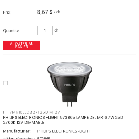
8,67 $
Prix
/ ch
Quantité
ch
AJOUTER AU
PANIER
PHI7MR16LED827F25DIM12V
PHILIPS ELECTRONICS -LIGHT 573865 LAMPE DEL MR16 7W 25D
2700K 12V DIMMABLE
Manufacturier :
PHILIPS ELECTRONICS -LIGHT
# Manufacturier :
573865