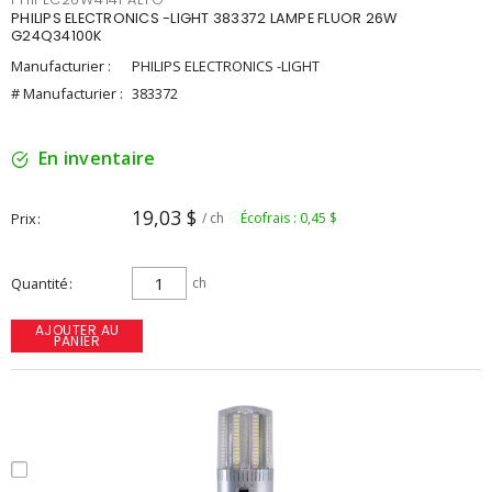
PHILIPS ELECTRONICS -LIGHT 383372 LAMPE FLUOR 26W
G24Q34100K
Manufacturier :
PHILIPS ELECTRONICS -LIGHT
# Manufacturier :
383372
En inventaire
19,03 $
Prix
/ ch
Écofrais : 0,45 $
Quantité
ch
AJOUTER AU
PANIER