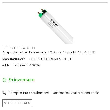
PHIF32T8TL941ALTO
Ampoule Tube Fluorescent 32 Watts 48 po T8 Alto 4100°K
Manufacturier :
PHILIPS ELECTRONICS -LIGHT
# Manufacturier :
479626
En inventaire
Compte PRO seulement. Contactez votre succursale
VOIR LES DÉTAILS