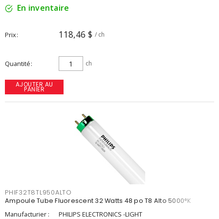
En inventaire
118,46 $
Prix
/ ch
Quantité
ch
AJOUTER AU
PANIER
PHIF32T8TL950ALTO
Ampoule Tube Fluorescent 32 Watts 48 po T8 Alto 5000°K
Manufacturier :
PHILIPS ELECTRONICS -LIGHT