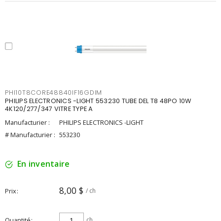
PHI10T8CORE48840IF16GDIM
PHILIPS ELECTRONICS -LIGHT 553230 TUBE DEL T8 48PO 10W
4K120/277/347 VITRE TYPE A
Manufacturier :
PHILIPS ELECTRONICS -LIGHT
# Manufacturier :
553230
En inventaire
8,00 $
Prix
/ ch
Quantité
ch