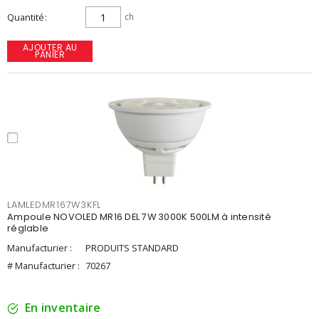
Quantité
ch
AJOUTER AU
PANIER
LAMLEDMR167W3KFL
Ampoule NOVOLED MR16 DEL 7W 3000K 500LM à intensité
réglable
Manufacturier :
PRODUITS STANDARD
# Manufacturier :
70267
En inventaire