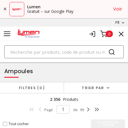
Lumen
Voir
Gratuit – sur Google Play
FR
0
PRODUITS
éclairage
Ampoules
FILTRES
0
TRIER PAR
2 356
Produits
Page
de
99
AJOUTER AU
Tout cocher
PANIER