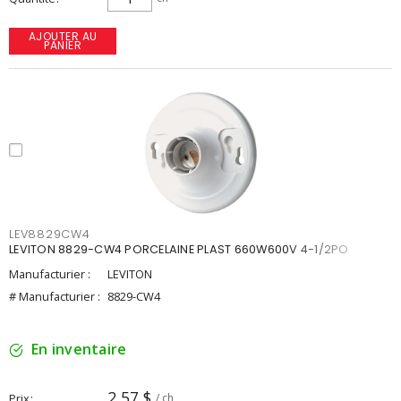
AJOUTER AU
PANIER
LEV8829CW4
LEVITON 8829-CW4 PORCELAINE PLAST 660W600V 4-1/2PO
Manufacturier :
LEVITON
# Manufacturier :
8829-CW4
En inventaire
2,57 $
Prix
/ ch