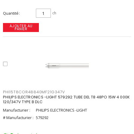
Quantité
ch
AJOUTER AU
PANIER
PHI15T8COR48840MF21G347V
PHILIPS ELECTRONICS -LIGHT 579292 TUBE DEL T8 48PO 15W 4 000K
120/347V TYPE B DLC
Manufacturier :
PHILIPS ELECTRONICS -LIGHT
# Manufacturier :
579292