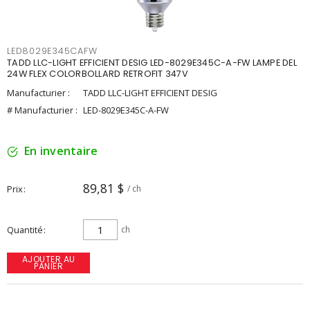
LED8029E345CAFW
TADD LLC-LIGHT EFFICIENT DESIG LED-8029E345C-A-FW LAMPE DEL
24W FLEX COLORBOLLARD RETROFIT 347V
Manufacturier :
TADD LLC-LIGHT EFFICIENT DESIG
# Manufacturier :
LED-8029E345C-A-FW
En inventaire
89,81 $
Prix
/ ch
Quantité
ch
AJOUTER AU
PANIER