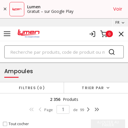
Lumen
Voir
Gratuit – sur Google Play
FR
0
PRODUITS
éclairage
Ampoules
FILTRES
0
TRIER PAR
2 356
Produits
Page
de
99
AJOUTER AU
Tout cocher
PANIER