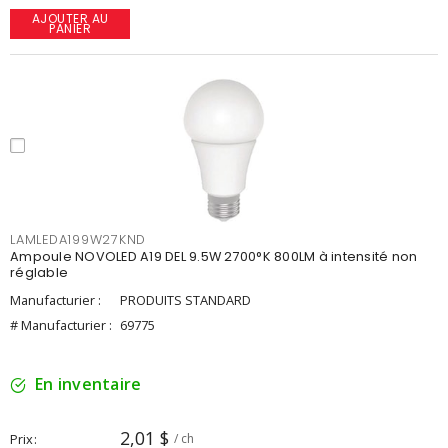
AJOUTER AU
PANIER
LAMLEDA199W27KND
Ampoule NOVOLED A19 DEL 9.5W 2700°K 800LM à intensité non
réglable
Manufacturier :
PRODUITS STANDARD
# Manufacturier :
69775
En inventaire
2,01 $
Prix
/ ch