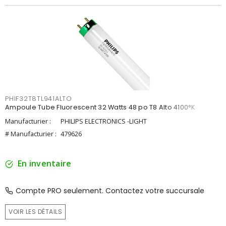
PHIF32T8TL941ALTO
Ampoule Tube Fluorescent 32 Watts 48 po T8 Alto 4100°K
Manufacturier :
PHILIPS ELECTRONICS -LIGHT
# Manufacturier :
479626
En inventaire
Compte PRO seulement. Contactez votre succursale
VOIR LES DÉTAILS