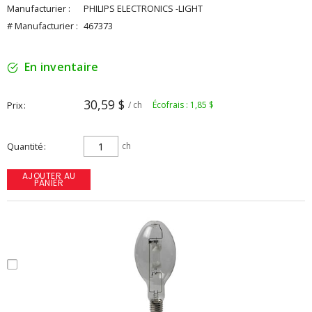
Manufacturier :
PHILIPS ELECTRONICS -LIGHT
# Manufacturier :
467373
En inventaire
30,59 $
Prix
/ ch
Écofrais : 1,85 $
Quantité
ch
AJOUTER AU
PANIER