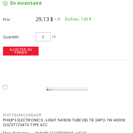
En inventaire
29,13 $
Prix
/ ch
Écofrais : 1,85 $
Quantité
ch
AJOUTER AU
PANIER
PHI7T8MAS24840IF
PHILIPS ELECTRONICS -LIGHT 541839 TUBE DEL T8 24PO 7W 4000K
120/277/347V TYPE A/C