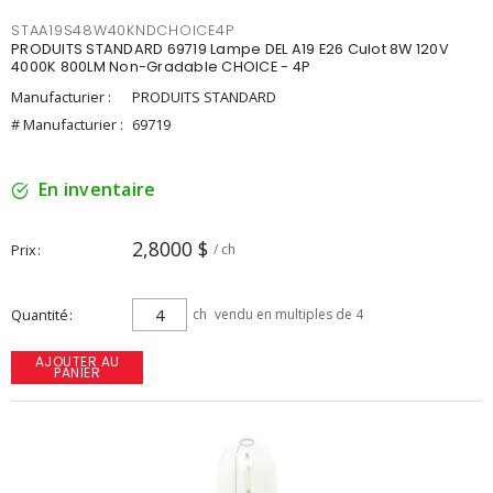
STAA19S48W40KNDCHOICE4P
PRODUITS STANDARD 69719 Lampe DEL A19 E26 Culot 8W 120V
4000K 800LM Non-Gradable CHOICE - 4P
Manufacturier :
PRODUITS STANDARD
# Manufacturier :
69719
En inventaire
2,8000 $
Prix
/ ch
Quantité
ch
vendu en multiples de 4
AJOUTER AU
PANIER