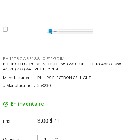
PHI10T8CORE48840IF16GDIM
PHILIPS ELECTRONICS -LIGHT 553230 TUBE DEL T8 48PO 10W
4K120/277/347 VITRE TYPE A
Manufacturier :
PHILIPS ELECTRONICS -LIGHT
# Manufacturier :
553230
En inventaire
8,00 $
Prix
/ ch
Quantité
ch