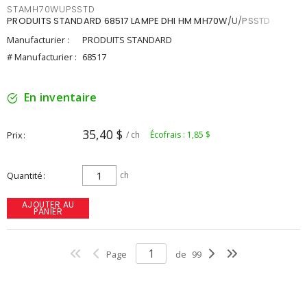
STAMH70WUPSSTD
PRODUITS STANDARD 68517 LAMPE DHI HM MH70W/U/PSSTD
Manufacturier :
PRODUITS STANDARD
# Manufacturier :
68517
En inventaire
35,40 $
Prix
/ ch
Écofrais : 1,85 $
Quantité
ch
AJOUTER AU
PANIER
Page
de
99