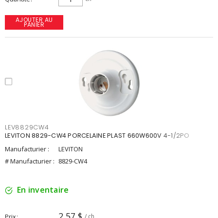
AJOUTER AU
PANIER
LEV8829CW4
LEVITON 8829-CW4 PORCELAINE PLAST 660W600V 4-1/2PO
Manufacturier :
LEVITON
# Manufacturier :
8829-CW4
En inventaire
2,57 $
Prix
/ ch