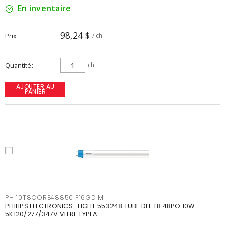
En inventaire
98,24 $
Prix
/ ch
Quantité
ch
AJOUTER AU
PANIER
PHI10T8CORE48850IF16GDIM
PHILIPS ELECTRONICS -LIGHT 553248 TUBE DEL T8 48PO 10W
5K120/277/347V VITRE TYPEA