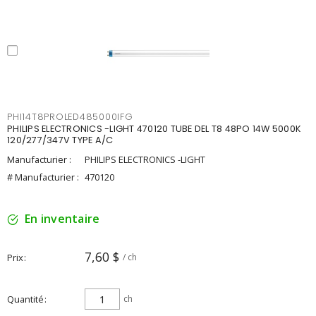
PHI14T8PROLED485000IFG
PHILIPS ELECTRONICS -LIGHT 470120 TUBE DEL T8 48PO 14W 5000K
120/277/347V TYPE A/C
Manufacturier :
PHILIPS ELECTRONICS -LIGHT
# Manufacturier :
470120
En inventaire
7,60 $
Prix
/ ch
Quantité
ch