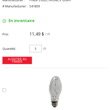
Manufacturier :
PHILIPS ELECTRONICS -LIGHT
# Manufacturier :
541839
En inventaire
11,49 $
Prix
/ ch
Quantité
ch
AJOUTER AU
PANIER