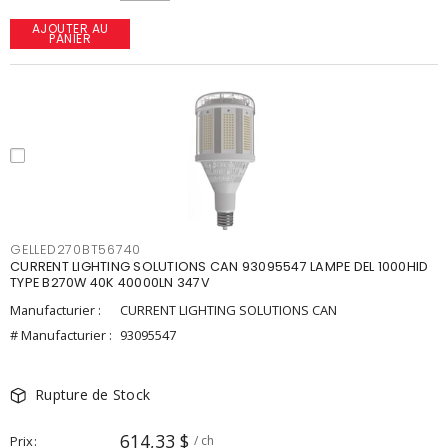
AJOUTER AU
PANIER
GELLED270BT56740
CURRENT LIGHTING SOLUTIONS CAN 93095547 LAMPE DEL 1000HID
TYPE B270W 40K 40000LN 347V
Manufacturier :
CURRENT LIGHTING SOLUTIONS CAN
# Manufacturier :
93095547
Rupture de Stock
614,33 $
Prix
/ ch