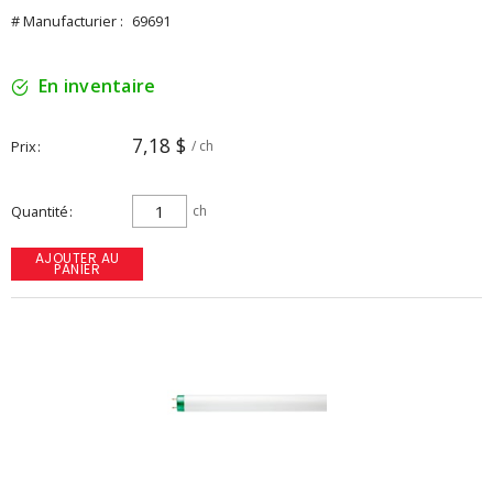
# Manufacturier :
69691
En inventaire
7,18 $
Prix
/ ch
Quantité
ch
AJOUTER AU
PANIER