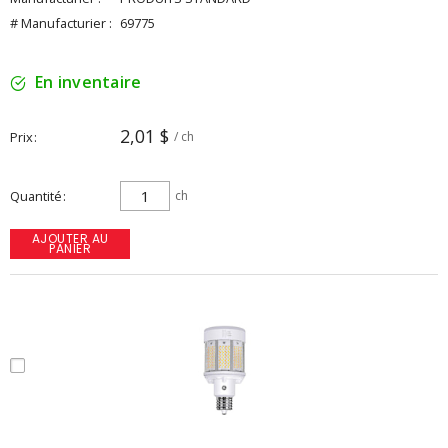
# Manufacturier :
69775
En inventaire
2,01 $
Prix
/ ch
Quantité
ch
AJOUTER AU
PANIER