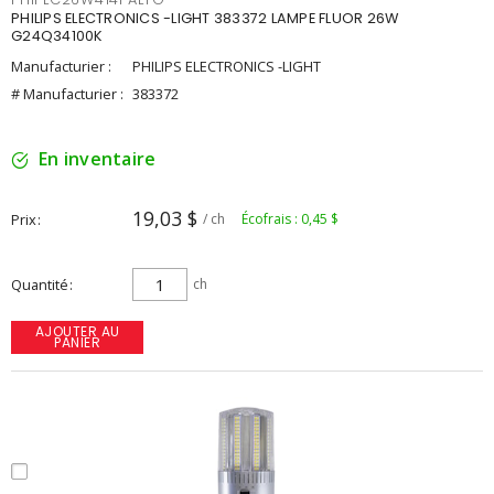
PHILIPS ELECTRONICS -LIGHT 383372 LAMPE FLUOR 26W
G24Q34100K
Manufacturier :
PHILIPS ELECTRONICS -LIGHT
# Manufacturier :
383372
En inventaire
19,03 $
Prix
/ ch
Écofrais : 0,45 $
Quantité
ch
AJOUTER AU
PANIER