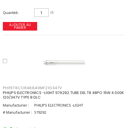
Quantité
ch
AJOUTER AU
PANIER
PHI15T8COR48840MF21G347V
PHILIPS ELECTRONICS -LIGHT 579292 TUBE DEL T8 48PO 15W 4 000K
120/347V TYPE B DLC
Manufacturier :
PHILIPS ELECTRONICS -LIGHT
# Manufacturier :
579292