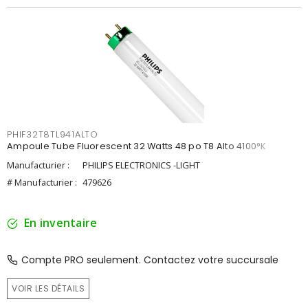
PHIF32T8TL941ALTO
Ampoule Tube Fluorescent 32 Watts 48 po T8 Alto 4100°K
Manufacturier :
PHILIPS ELECTRONICS -LIGHT
# Manufacturier :
479626
En inventaire
Compte PRO seulement. Contactez votre succursale
VOIR LES DÉTAILS