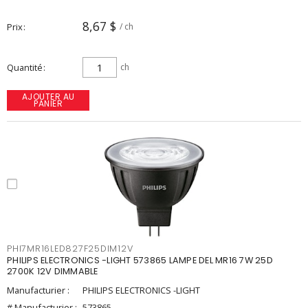
8,67 $
Prix
/ ch
Quantité
ch
AJOUTER AU
PANIER
PHI7MR16LED827F25DIM12V
PHILIPS ELECTRONICS -LIGHT 573865 LAMPE DEL MR16 7W 25D
2700K 12V DIMMABLE
Manufacturier :
PHILIPS ELECTRONICS -LIGHT
# Manufacturier :
573865