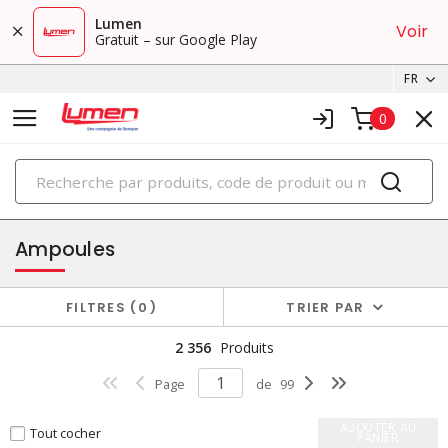
Lumen
Voir
Gratuit – sur Google Play
FR
0
PRODUITS
éclairage
Ampoules
FILTRES
0
TRIER PAR
2 356
Produits
Page
de
99
AJOUTER AU
Tout cocher
PANIER