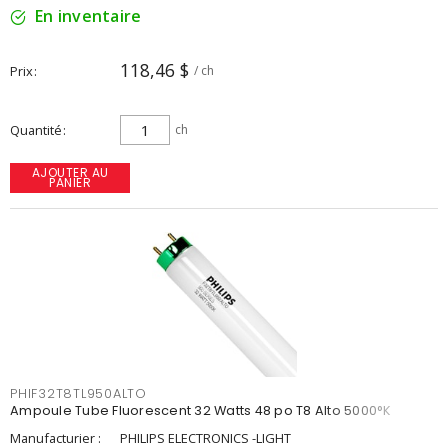
En inventaire
118,46 $
Prix
/ ch
Quantité
ch
AJOUTER AU
PANIER
PHIF32T8TL950ALTO
Ampoule Tube Fluorescent 32 Watts 48 po T8 Alto 5000°K
Manufacturier :
PHILIPS ELECTRONICS -LIGHT