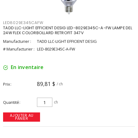
LED8029E345CAFW
TADD LLC-LIGHT EFFICIENT DESIG LED-8029E345C-A-FW LAMPE DEL
24W FLEX COLORBOLLARD RETROFIT 347V
Manufacturier :
TADD LLC-LIGHT EFFICIENT DESIG
# Manufacturier :
LED-8029E345C-A-FW
En inventaire
89,81 $
Prix
/ ch
Quantité
ch
AJOUTER AU
PANIER