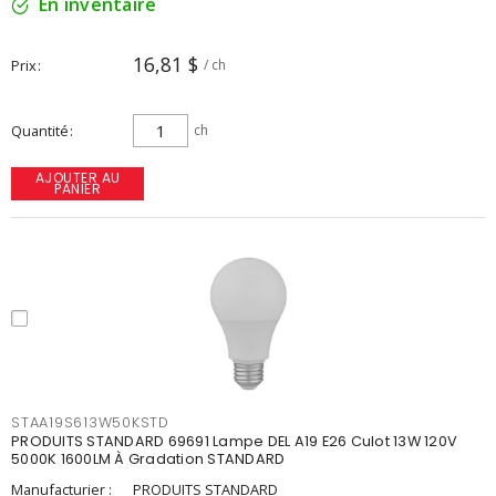
En inventaire
16,81 $
Prix
/ ch
Quantité
ch
AJOUTER AU
PANIER
STAA19S613W50KSTD
PRODUITS STANDARD 69691 Lampe DEL A19 E26 Culot 13W 120V
5000K 1600LM À Gradation STANDARD
Manufacturier :
PRODUITS STANDARD