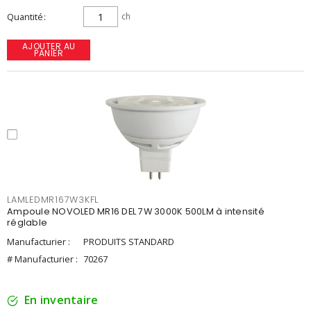
Quantité
ch
AJOUTER AU
PANIER
LAMLEDMR167W3KFL
Ampoule NOVOLED MR16 DEL 7W 3000K 500LM à intensité
réglable
Manufacturier :
PRODUITS STANDARD
# Manufacturier :
70267
En inventaire