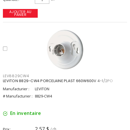
AJOUTER AU
PANIER
LEV8829CW4
LEVITON 8829-CW4 PORCELAINE PLAST 660W600V 4-1/2PO
Manufacturier :
LEVITON
# Manufacturier :
8829-CW4
En inventaire
2,57 $
Prix
/ ch